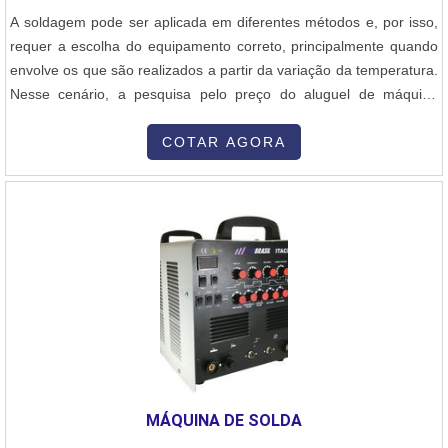
temperaturas, como os utilizados em indústrias químicas e
A soldagem pode ser aplicada em diferentes métodos e, por isso,
petroquímicas. Trocadores de Calor: Equipamentos que permitem
requer a escolha do equipamento correto, principalmente quando
a transferência de calor entre dois ou mais fluidos sem que haja
envolve os que são realizados a partir da variação da temperatura.
mistura entre eles, utilizados em diversos setores industriais.
Nesse cenário, a pesquisa pelo preço do aluguel de máquina
Estruturas Metálicas: Em muitos casos, as fábricas de caldeiraria
termofusão ganha ainda mais destaque. INFORMAÇÕES
também produzem grandes estruturas metálicas que suportam ou
IMPORTANTES SOBRE O SERVIÇO A termofusão é uma técnica
COTAR AGORA
acomodam esses equipamentos, como plataformas e bases. 3.
de solda normalmente utilizada para conexões de tubos que são
Processos Envolvidos A caldeiraria envolve várias etapas de
submetidas a aquecimento por meio de placa de temperatura
produção, que incluem: Desenho e Projeto: Antes de começar a
controlada para obter um resultado com melhor precisão. Sendo
fabricação, é feito um detalhado projeto estrutural e de engenharia,
assim, é essencial que o equipamento usado apresente alto
com cálculos de resistência dos materiais e de pressão para
desempenho e ótima relação custo-benefício.A temperatura é a
garantir a segurança e a eficiência do equipamento. Corte de
chave principal para o sucesso da solda por termofusão, pois é ela
Materiais: Utilizam-se diversos processos, como corte a plasma, a
que assegura que o procedimento obtenha o resultado desejado,
laser, a água, ou mesmo serras, dependendo da espessura e do
estabelecendo maior qualidade e durabilidade. Além disso, é
tipo de material a ser cortado. Soldagem: A soldagem é um dos
fundamental citar que diversos setores procuram pelo melhor
processos mais importantes na caldeiraria, sendo usada para unir
preço da locação da máquina de termofusão, tais
diferentes peças metálicas. Técnicas de soldagem como TIG, MIG,
como:Mineração;Construção;Engenharia;Empresa de
MÁQUINA DE SOLDA
e arco elétrico são comumente empregadas. Conformação: A
saneamento;Companhias de distribuição de água e esgoto.Em
conformação dos metais é feita por processos como dobragem,