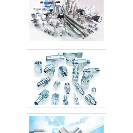
certificação da perfeita condição de uso. Eis alguns destaques do
empresa também conta com um atendimento qualificado, através
serviço na lista abaixo:Alta qualidade;Eficiência;Bom custo
de funcionários especializados e cuidadosos, que entendem a
benefício.Ainda pode-se dizer que esses serviços têm como marca
necessidade de cada cliente. Também foram investidos valores
da necessidade na rotina diária, efetuar correções nos
consideráveis em instalações de qualidade, aumentando a
equipamentos em intervalos regulares do que simplesmente
eficiência da marca.A Master Serviços e Usinagem é uma empresa
comprar máquinas novas, já que a manutenção é menos custosa
que tem sido apontada de forma positiva no segmento por toda
do que substituir um equipamento defeituoso por um
seriedade e qualidade o que comprova sua essência de trazer o
novo.MANUTENÇÃO DE MÁQUINA DE SOLDA ESAB COM A
melhor para os parceiros..
MELHOR QUALIDADEA Plurimaquinas Comércio e Manutenção foi
fundada em 1985 com intuito de realizar manutenção de máquinas
de solda e ferramentas elétricas. Para alcançar esses objetivos, a
empresa buscou ser autorizada das marcas mais renomadas do
mercado. Fora isso, é possível encontrar as melhores condições
de pagamento do mercado..