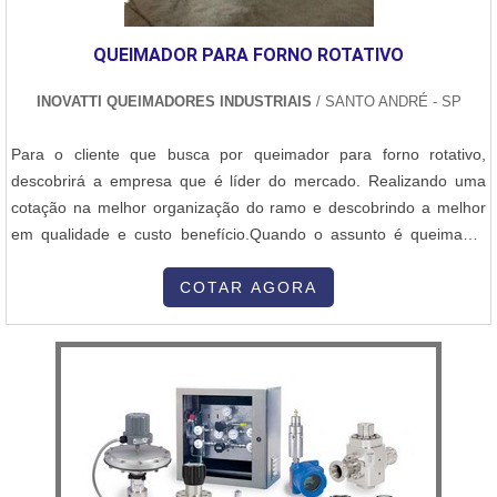
QUEIMADOR PARA FORNO ROTATIVO
INOVATTI QUEIMADORES INDUSTRIAIS
/ SANTO ANDRÉ - SP
Para o cliente que busca por queimador para forno rotativo,
descobrirá a empresa que é líder do mercado. Realizando uma
cotação na melhor organização do ramo e descobrindo a melhor
em qualidade e custo benefício.Quando o assunto é queimador
para forno rotativo, com a Inovatti Queimadores Industriais irá
encontrar proteção com soluções para estufas, fornos e
COTAR AGORA
caldeiras.MAIS INFORMAÇÕES SOBRE QUEIMADOR PARA
FORNO ROTATIVOA Inovatti Queimad...