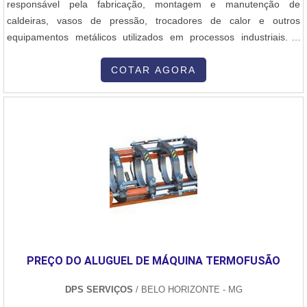
responsável pela fabricação, montagem e manutenção de
SERVIÇO EM ELETROFUSÃO PEAD DE QUALIDADEPara o
caldeiras, vasos de pressão, trocadores de calor e outros
serviço de eletrofusão é necessário contar com quem realmente
equipamentos metálicos utilizados em processos industriais. A
entende do assunto, uma empresa especializada em soldagem,
caldeiraria engloba a fabricação de estruturas e peças metálicas
com mais de 30 anos de tradição e experiência, como é o caso da
de grande porte, que exigem alta precisão no corte, soldagem,
COTAR AGORA
DPS, que atua com foco total em garantir qualidade dos serviços e
conformação e montagem dos materiais. Aqui está uma visão geral
equipamentos, confiabilidade e preço justo..
dos principais aspectos da caldeiraria industrial: 1. Objetivo da
Caldeiraria A caldeiraria industrial tem como objetivo principal a
construção e a manutenção de equipamentos que desempenham
funções essenciais em diversas indústrias, como a petroquímica,
siderurgia, geração de energia, naval, química, entre outras. Esses
equipamentos são responsáveis por processos que envolvem a
troca de calor, armazenamento de líquidos ou gases sob alta
pressão, e condução de fluidos em temperaturas e pressões
elevadas. 2. Principais Equipamentos Produzidos Caldeiras:
Equipamentos que geram vapor a partir da queima de
PREÇO DO ALUGUEL DE MÁQUINA TERMOFUSÃO
combustíveis ou através de processos industriais, com aplicações
na geração de energia ou em sistemas de aquecimento. Vasos de
DPS SERVIÇOS
/ BELO HORIZONTE - MG
Pressão: Recipientes projetados para operar sob altas pressões e