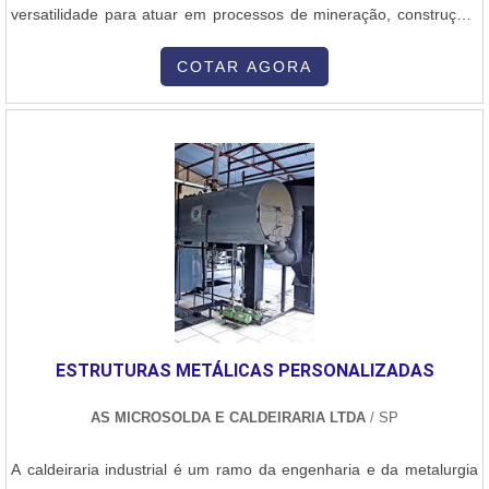
versatilidade para atuar em processos de mineração, construção,
engenharia, saneamento e companhias de distribuição de esgoto e
água.INFORMAÇÕES IMPORTANTES SOBRE O
COTAR AGORA
PROCEDIMENTOSoldagem de PEAD por meio da eletrofusão faz
o uso de conexões eletrosoldáveis, aplicando equipamentos
específicos de eletrofusão como a Friatec de 20 a 500 mm, a GF
de 20 a 500mm e a GF de 20 a 1200mm. Ademais, o
procedimento deve ser realizado de forma minuciosa.Nesse
contexto, é importante ressaltar que além de equipamentos
adequados para o procedimento, a eletrofusão PEAD precisa de
mão de obra qualificada que atue em uma empresa com vasta
experiência no setor. Isso porque o procedimento costuma ocorrer
em cinco etapas, que estão listadas a
seguir:Corte;Raspagem;Limpeza;Conexões;Solda.É preciso
ESTRUTURAS METÁLICAS PERSONALIZADAS
pesquisar para encontrar uma boa empresa prestadora de serviço
de eletrofusão, garantindo que a solda seja executada com total
AS MICROSOLDA E CALDEIRARIA LTDA
/ SP
eficiência por uma equipe especializada utilizando maquinários de
alto desempenho e última geração, o que contribui para a redução
A caldeiraria industrial é um ramo da engenharia e da metalurgia
de custos em curtos, médios e longos prazos.PRESTAÇÃO DE