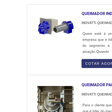
QUEIMADOR IND
INOVATTI QUEIMA
Quem está à proc
empresa que é líd
do segmento e 
atuação.Quando 
colaboradores da
qualidade com ate
COTAR AGO
QUEIMADOR PA
INOVATTI QUEIMA
Para o cliente qu
que é líder do me