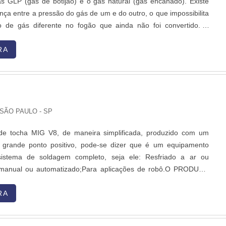
ás GLP (gás de botijão) e o gás natural (gás encanado). Existe
nça entre a pressão do gás de um e do outro, o que impossibilita
 de gás diferente no fogão que ainda não foi convertido. É
a conversão de gás de fogão industrial para o bom funcionamento
gurança de quem esta utilizand....
RA
 SÃO PAULO - SP
de tocha MIG V8, de maneira simplificada, produzido com um
grande ponto positivo, pode-se dizer que é um equipamento
sistema de soldagem completo, seja ele: Resfriado a ar ou
 manual ou automatizado;Para aplicações de robô.O PRODUTO
 SÉRIE DE BENEFÍCIOSCom a alça aperfeiçoada
, a tocha de solda fica acomodada na mão com segurança,
RA
useio simples tendo aplicabilidade em liberar o gás no fluxo
ado. A empresa garante a satisfação dos clientes através de um