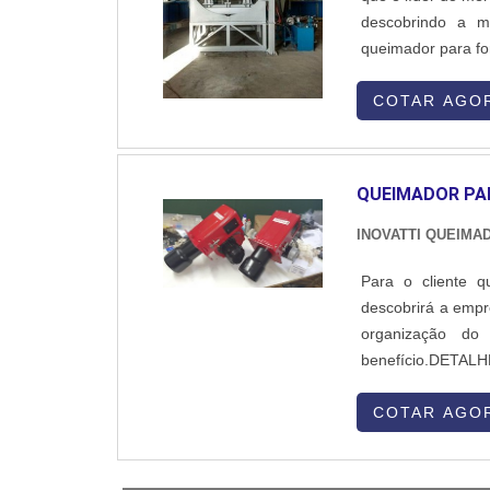
descobrindo a m
queimador para for
proteção com so
SOBRE QUEIMADOR
COTAR AGO
QUEIMADOR PA
INOVATTI QUEIMA
Para o cliente q
descobrirá a empr
organização d
benefício.DE
ELETROSTÁTICAQue
em uma empresa al
COTAR AGO
Industriais...