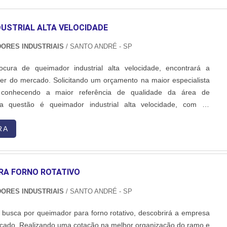
USTRIAL ALTA VELOCIDADE
DORES INDUSTRIAIS
/ SANTO ANDRÉ - SP
ura de queimador industrial alta velocidade, encontrará a
er do mercado. Solicitando um orçamento na maior especialista
conhecendo a maior referência de qualidade da área de
a questão é queimador industrial alta velocidade, com os
 Inovatti Queimadores Industriais o cliente encontrará ótima
ndimento a indústrias de diversos ramos.MAIS SOBRE QU...
RA
RA FORNO ROTATIVO
DORES INDUSTRIAIS
/ SANTO ANDRÉ - SP
e busca por queimador para forno rotativo, descobrirá a empresa
rcado. Realizando uma cotação na melhor organização do ramo e