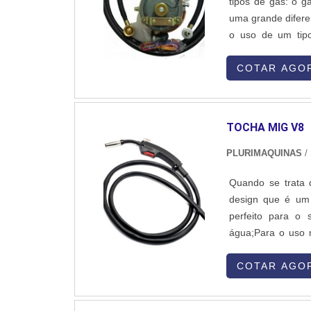
tipos de gás: o g
uma grande difere
o uso de um tipo
necessário fazer 
do fogão e para se
COTAR AGO
TOCHA MIG V8
PLURIMAQUINAS
/
Quando se trata 
design que é um 
perfeito para o 
água;Para o uso
GARANTE UMA
ergonomicamente
COTAR AGO
permitindo um man
previamente regul