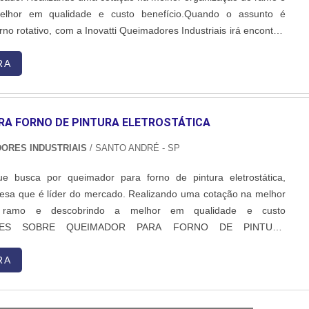
elhor em qualidade e custo benefício.Quando o assunto é
no rotativo, com a Inovatti Queimadores Industriais irá encontrar
luções para estufas, fornos e caldeiras.MAIS INFORMAÇÕES
 PARA FORNO ROTATIVOA Inovatti Queimad...
RA
RA FORNO DE PINTURA ELETROSTÁTICA
DORES INDUSTRIAIS
/ SANTO ANDRÉ - SP
ue busca por queimador para forno de pintura eletrostática,
esa que é líder do mercado. Realizando uma cotação na melhor
o ramo e descobrindo a melhor em qualidade e custo
TALHES SOBRE QUEIMADOR PARA FORNO DE PINTURA
m procura por queimador para forno de pintura eletrostática
tamente qualificada, descobre o site da Inovatti Queimadores
RA