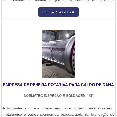
temperaturas. Seu uso inclui fornos em geral, secadores e
geradores de ar quente.A Nofor, empresa nacional desde 1965, é
COTAR AGORA
líder na fabricação e fornecimento de queimadores a óleo, a gás e
Dual, além de diversos equipamentos e acessórios para
combustão industrial, como sensores de chama, eletrodos,
cavaletes de gás, ventiladores centrifugos de ar, reguladores de
pressão de óleo e gás, válvulas para óleo, ar e gás, entre muitos
outros produtos. A empresa também executa projetos de peças e
queimadores especiais de acordo com a necessidade do cliente,
atendendo em todo o Brasil e exportando para outros países.
EMPRESA DE PENEIRA ROTATIVA PARA CALDO DE CANA
NORMATEC INSPECAO E SOLDAGEM
/ SP
A Normatec é uma empresa renomada no setor sucroalcooleiro,
metalúrgico e outros segmentos, especializada na fabricação de