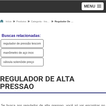
MENU
Início
Produtos
Categoria - Instalações E Manutenções De Gás
Regulador De Alta Pressao
Buscas relacionadas:
regulador de pressão tescom
manômetro de aço inox
válvula solenóide preço
REGULADOR DE ALTA
PRESSAO
Se busca por regulador de alta pressao, você só vai encontrar no