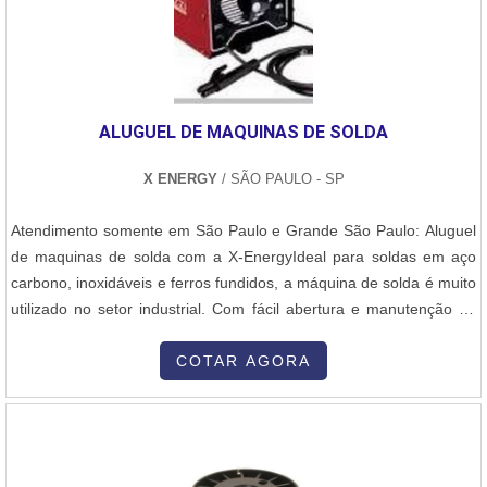
ALUGUEL DE MAQUINAS DE SOLDA
X ENERGY
/ SÃO PAULO - SP
Atendimento somente em São Paulo e Grande São Paulo: Aluguel
de maquinas de solda com a X-EnergyIdeal para soldas em aço
carbono, inoxidáveis e ferros fundidos, a máquina de solda é muito
utilizado no setor industrial. Com fácil abertura e manutenção do
arco elétrico, é montada sobre carrinhos com rodas e cabo para
facilitar a locomoção do equipamento em ambientes diversos.
COTAR AGORA
Entre os benefícios proporcionados pelo aluguel de equipamentos
para c....