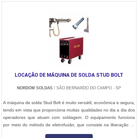
precisão.A companhia visa garantir a satisfação dos clientes
organização d....
através de um atendimento singular, por meio de profissionais
treinados e altamente qualificados. A Sanne Metals é uma
empresa que tem sido apontada de forma positiva no mercado por
toda seriedade e qualidade, o que garante uma entrega de
excelência de ponta a ponta..
LOCAÇÃO DE MÁQUINA DE SOLDA STUD BOLT
NORDOM SOLDAS
/ SÃO BERNARDO DO CAMPO - SP
A máquina de solda Stud Bolt é muito versátil, econômica e segura,
tendo em vista que proporciona muitas qualidades no dia a dia dos
operadores que atuam com soldagem. O equipamento funciona
por meio do método de eletrofusão, que consiste na liberação de
uma corrente elétrica de alta temperatura, servindo para fundir