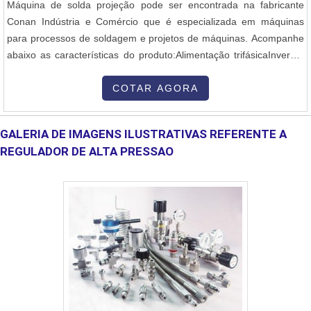
Máquina de solda projeção pode ser encontrada na fabricante
Entre em contato e conheça mais sobre os produtos e serviços
Conan Indústria e Comércio que é especializada em máquinas
oferecidos pela empresa.
para processos de soldagem e projetos de máquinas. Acompanhe
abaixo as características do produto:Alimentação trifásicaInversor
de média frequência 1000Hz de 40 a 340Kva. Cilindro de 100mm a
125mm Duplex. Abertura entre as mesas de 200 a
COTAR AGORA
500mmComprimento dos braços de 175 a 450mm. Com
controlador mod. IPAK de média frequencia ....
GALERIA DE IMAGENS ILUSTRATIVAS REFERENTE A
REGULADOR DE ALTA PRESSAO