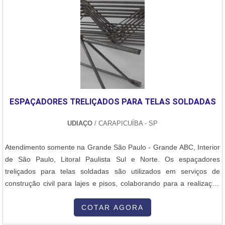
estrutura com: Escritório de alta qualidade onde são realizadas as
atividades Estrutura suficiente para atender todas as demandas
Tecnologia de ponta.Tudo para garantir fio de solda com precisão.
Ainda focando em fio de solda prata, deve-se ter a exatidão em
orçar com empresas que prezam por produtos e serviços que
tenham ótima qualidade e assertividade, pequenos detalhes, mas
de grande valia para saber a procedência e seriedade da
empresa.Isso tudo é a razão pela qual a Sanne Metals é
ESPAÇADORES TRELIÇADOS PARA TELAS SOLDADAS
responsável quando explanamos o segmento de consumíveis e
equipamentos para solda e brasagem. A empresa foca no que
UDIAÇO
/ CARAPICUÍBA - SP
existe de melhor no mercado para garantir o sucesso dos clientes.
Tem uma equipe com funcionários eficientes que estão esperando
Atendimento somente na Grande São Paulo - Grande ABC, Interior
seu contato para tirar todas as suas dúvidas e melhor
de São Paulo, Litoral Paulista Sul e Norte. Os espaçadores
atender.EFICIÊNCIA E QUALIDADE COMPROVADASNa Sanne
treliçados para telas soldadas são utilizados em serviços de
Metals tem o que há de melhor no mercado de consumíveis e
construção civil para lajes e pisos, colaborando para a realização
equipamentos para solda e brasagem. São diversas opções de
da concretagem. Vantagens dos espaçadores treliçados para telas
itens oferecidos, como fios e lâminas de solda prata e
soldadas:- Redução do uso de formas e escoramentos - Redução
COTAR AGORA
equipamentos para soldagem e brasagem com ótima qualidade e
do custo com mão de obra,- Racionalização na execução e na