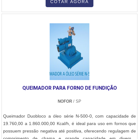
parafusos, pinos, porcas e demais itens metálicos. Com isso, há a
COTAR AGORA
correta fixação da peça ao material utilizado, como o aço.A locação
de máquina de solda stud bolt é uma prática bas.
QUEIMADOR PARA FORNO DE FUNDIÇÃO
NOFOR
/ SP
Queimador Duobloco a óleo série N-500-0, com capacidade de
19.760,00 a 1.860.000,00 Kcal/h, é ideal para uso em fornos que
possuem pressão negativa até positiva, oferecendo regulagem de
comprimento de chama e grande capacidade em diversas