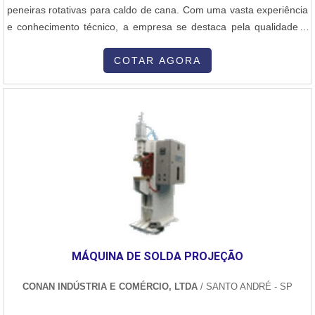
peneiras rotativas para caldo de cana. Com uma vasta experiência
e conhecimento técnico, a empresa se destaca pela qualidade e
eficiência de seus produtos.As peneiras rotativas fabricadas pela
Normatec são projetadas para atender às necessidades
COTAR AGORA
específicas do setor de cana-de-açúcar. Elas são responsáveis por
realizar a separação e classificação do caldo de cana, garantindo a
remoção de impurezas e proporcionando um produto final de alta
qualidade.Além da fabricação de peneiras rotativas, a Normatec
também oferece serviços de consultoria e reformas, visando a
melhoria e otimização dos processos produtivos das indústrias
sucroalcooleiras. A empresa conta com uma equipe altamente
qualificada e equipamentos modernos, garantindo soluções
personalizadas e eficientes para seus clientes.A Normatec se
destaca no mercado pela sua excelência em qualidade,
comprometimento com prazos e atendimento personalizado. Com
MÁQUINA DE SOLDA PROJEÇÃO
uma ampla carteira de clientes satisfeitos, a empresa se consolida
como referência no segmento de peneiras rotativas para caldo de
CONAN INDÚSTRIA E COMÉRCIO, LTDA
/ SANTO ANDRÉ - SP
cana.Se você busca uma empresa confiável e especializada em
peneiras rotativas para caldo de cana, conte com a Normatec.