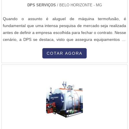
DPS SERVIÇOS
/ BELO HORIZONTE - MG
Quando o assunto é aluguel de máquina termofusão, é
fundamental que uma intensa pesquisa de mercado seja realizada
antes de definir a empresa escolhida para fechar o contrato. Nesse
cenário, a DPS se destaca, visto que assegura equipamentos de
alta qualidade por um preço justo, bem como suporte técnico
especializado. OS PRINCIPAIS DETALHES SOBRE O
COTAR AGORA
SERVIÇOTambém chamado de solda de TOPO, o procedimento
realizado pelo método de termofusão é indicado em diversas
situações. No geral, ele acontece a partir da junção de tubos
diretamente na superfície das peças por meio do aquecimento e
pressão das peças. Por isso, é necessário o equipamento
específico e o cumprimento das normas técnicas vigentes.A DPS é
uma empresa especializada na locação de equipamentos para
soldagens em termofusão. No geral, a empresa assegura
maquinários de primeira linha e revisados periodicamente,
garantindo a melhor experiência a cada contratante. Não só isso, a