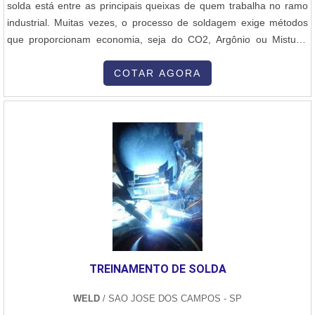
solda está entre as principais queixas de quem trabalha no ramo
industrial. Muitas vezes, o processo de soldagem exige métodos
que proporcionam economia, seja do CO2, Argônio ou Mistura.
Como solução, a indústria pode contar com o economizador de
gás para solda, equipamento muito difundido na atualidade, e
COTAR AGORA
promete economia acentuada em curto prazo.O economizador de
gás é utilizado nos processos de solda MIG/MAG ou TIG, tendo em
vista que.
TREINAMENTO DE SOLDA
WELD
/ SAO JOSE DOS CAMPOS - SP