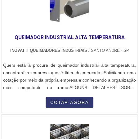
QUEIMADOR INDUSTRIAL ALTA TEMPERATURA
INOVATTI QUEIMADORES INDUSTRIAIS
/ SANTO ANDRÉ - SP
Quem está à procura de queimador industrial alta temperatura,
encontrará a empresa que é líder do mercado. Solicitando uma
cotação por meio da própria empresa e conhecendo a organização
mais competente do ramo.ALGUNS DETALHES SOBRE
QUEIMADOR INDUSTRIAL ALTA TEMPERATURAQuem procura
por queimador industrial alta temperatura em uma empresa
COTAR AGORA
altamente qualificada, consegue encontrar o site da Inovatti
Queimadores Industriais. Atuando com queimador industrial de alta
temperatura e queimador a gás para forno, garantindo a satisfação
da venda à entrega final, com foco total na qualidade.Sem trocar o