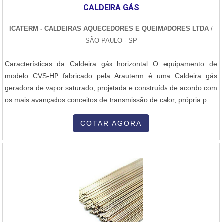
empresa também oferece serviços de: Soldagem por
CALDEIRA GÁS
termofusão;Soldagem por eletrofusão;Manutenção de linhas em
PEAD e PP.Tamanha versatilidade de atuação se deve ao fato da
ICATERM - CALDEIRAS AQUECEDORES E QUEIMADORES LTDA
/
empresa contar com profissionais experientes e capacitados,
SÃO PAULO - SP
atendendo todas as demandas e necessidades de cada cliente.
Nesse sentido, é válido destacar que a empresa investe
Características da Caldeira gás horizontal O equipamento de
constantemente em inovações, expandido seu “how-know'' e
modelo CVS-HP fabricado pela Arauterm é uma Caldeira gás
garantindo reconhecimento internacional. EMPRESA
geradora de vapor saturado, projetada e construída de acordo com
ESPECIALIZADA EM ALUGUEL DE MÁQUINA TERMOFUSÃOA
os mais avançados conceitos de transmissão de calor, própria para
DPS, presente no mercado há mais de 30 anos, é referência em
o uso de gases ou óleos como combustíveis. Seu projeto moderno
soldagens de eletrofusão e termofusão em PEAD e PP. A empresa
utiliza combustão pressurizada (Flow Ebb System), que consiste do
COTAR AGORA
também investe em melhorias para seus serviços e em tecnologia,
retorno da chama de dentro da própria fornalha, garantindo
contando com equipamentos modernos e de alta qualidade para
elevada tro....
os serviços de soldagens. Solicite um orçamento e saiba mais!.