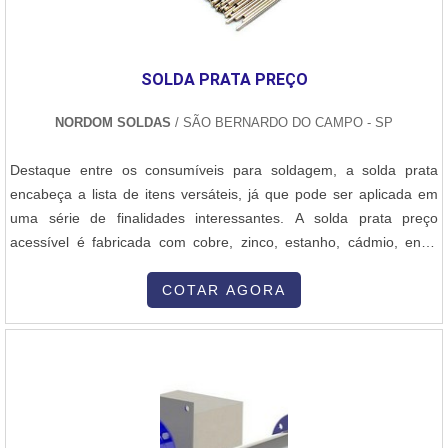
SOLDA PRATA PREÇO
NORDOM SOLDAS
/ SÃO BERNARDO DO CAMPO - SP
Destaque entre os consumíveis para soldagem, a solda prata
encabeça a lista de itens versáteis, já que pode ser aplicada em
uma série de finalidades interessantes. A solda prata preço
acessível é fabricada com cobre, zinco, estanho, cádmio, entre
outros componentes químicos. Prata e cobre são a base do
componente que é utilizado com veemência entre soldadores em
COTAR AGORA
todo o Brasil. A solda prata tornou-se a principal busca por
empresas que trabalham com soldagem por conta das qualidades
que ela propo.