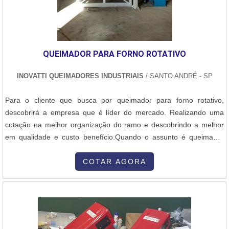
QUEIMADOR PARA FORNO ROTATIVO
INOVATTI QUEIMADORES INDUSTRIAIS
/ SANTO ANDRÉ - SP
Para o cliente que busca por queimador para forno rotativo,
descobrirá a empresa que é líder do mercado. Realizando uma
cotação na melhor organização do ramo e descobrindo a melhor
em qualidade e custo benefício.Quando o assunto é queimador
para forno rotativo, com a Inovatti Queimadores Industriais irá
encontrar proteção com soluções para estufas, fornos e
COTAR AGORA
caldeiras.MAIS INFORMAÇÕES SOBRE QUEIMADOR PARA
FORNO ROTATIVOA Inovatti Queimad...