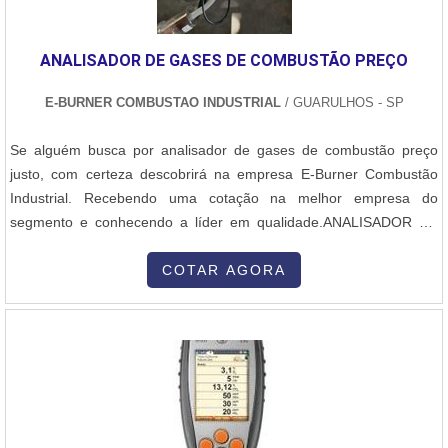
ANALISADOR DE GASES DE COMBUSTÃO PREÇO
E-BURNER COMBUSTAO INDUSTRIAL
/ GUARULHOS - SP
Se alguém busca por analisador de gases de combustão preço
justo, com certeza descobrirá na empresa E-Burner Combustão
Industrial. Recebendo uma cotação na melhor empresa do
segmento e conhecendo a líder em qualidade.ANALISADOR DE
GASES DE COMBUSTÃO PREÇO JUSTO E ACESSÍVELQuem
precisa de analisador de gases de combustão preço acessível em
COTAR AGORA
uma empresa que preza pela segurança, encontra na internet a E-
Burner Combustão Industrial. Atuando com cavalete de gás e
manutenção corretiva para queimadores, oferecendo sempre a
melhor opção para o cliente final.Ainda focando em analisador de
gases de combustão preço justo, mais do que visar apenas
lucratividade, deve oferecer produtos e serviços que tenham ótima
qualidade e excelente custo-benefício, detalhes que passam