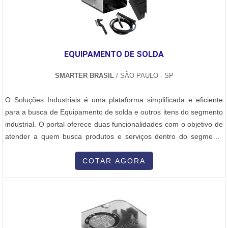
para saber a procedência e seriedade da empresa.É importante
lembrar que o serviço deve ser prestado por empresas
especializadas. Esse tipo de cuidado ajuda a garantir a qualidade e
assertividade do serviço, além de evitar prejuízos com imprevistos
EQUIPAMENTO DE SOLDA
e execuções mal elaboradas. Assim, é possível poupar gastos
desnecessários.Existem diversos motivos para a M M e
SMARTER BRASIL
/ SÃO PAULO - SP
Manutenção e Montagem ter se tornado destaque quando
pensamos em uma empresa que entrega confiança e serviços de
O Soluções Industriais é uma plataforma simplificada e eficiente
qualidade. Alguns desses motivos são: Equipe multidisciplinar de
para a busca de Equipamento de solda e outros itens do segmento
consultores associados; Profissionais com vasta experiência na
industrial. O portal oferece duas funcionalidades com o objetivo de
área de atuação; Equipe de alta qualidade; Escritório de alta
atender a quem busca produtos e serviços dentro do segmento
qualidade onde são realizadas as atividades; Sala de treinamento
industrial ou empresas com interesse na divulgação de seus
com materiais sofisticados; Equipamentos de última
produtos e serviços de forma centralizada e ágil. A plataforma
COTAR AGORA
geração.QUALIDADES E PONTOS FORTES DA
oferece uma vasta variedade de materiais como Equipamento de
EMPRESASomente na M M e Manutenção e Montagem existe o
solda e mão de obra, pois é muito útil e t.
que há de melhor em caldeiraria em minas gerais. É possível
encontrar uma grande variedade no portfólio como secadores de
grãos e reforma de concha de carregadeira.É conhecida por ser