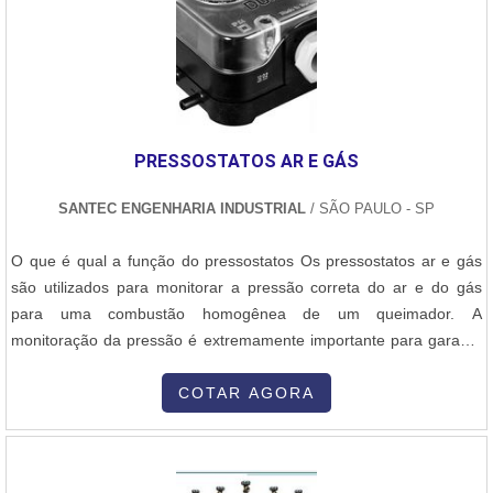
uma empresa comprometida com seus serviços e uma empresa
altamente qualificada, características possíveis pelo fato de a
empresa ter escritório de alta qualidade onde são realizadas as
atividades e biblioteca técnica de apoio. Esses fatores, somados a
um time com equipe multidisciplinar de consultores associados e
profissionais qualificados, garantem uma entrega de excelência de
PRESSOSTATOS AR E GÁS
ponta a ponta.
SANTEC ENGENHARIA INDUSTRIAL
/ SÃO PAULO - SP
O que é qual a função do pressostatos Os pressostatos ar e gás
são utilizados para monitorar a pressão correta do ar e do gás
para uma combustão homogênea de um queimador. A
monitoração da pressão é extremamente importante para garantir
o bom funcionamento do equipamento e a segurança de quem o
manipula. É importante também que as demais práticas de
COTAR AGORA
segurança também sejam observadas. Características O
pressostatos é um aparelho de medição util....