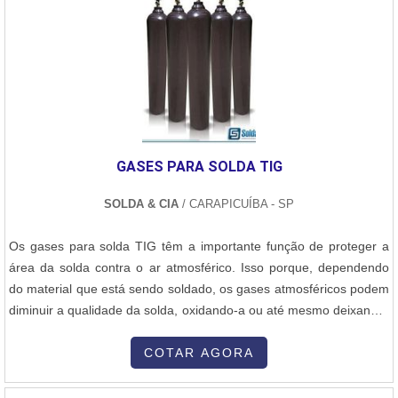
GASES PARA SOLDA TIG
SOLDA & CIA
/ CARAPICUÍBA - SP
Os gases para solda TIG têm a importante função de proteger a
área da solda contra o ar atmosférico. Isso porque, dependendo
do material que está sendo soldado, os gases atmosféricos podem
diminuir a qualidade da solda, oxidando-a ou até mesmo deixando-
a com aspecto poroso, tornando o processo de solda mais difícil de
ser executado. Gases utilizados na
COTAR AGORA
soldaOxigênio,Nitrogênio,Dióxido de carbono. Destes citados, o
gás mais utilizado é o Argôni....