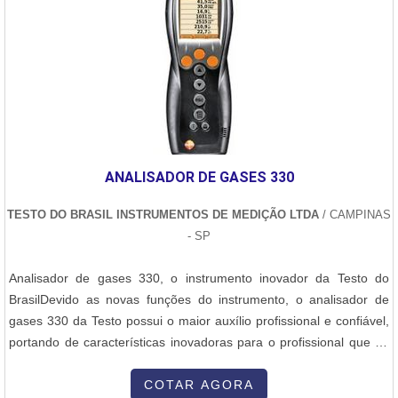
ao fato de ser uma empresa comprometida com seus serviços e
uma empresa inovadora, padrões alcançados por conter escritório
de alta qualidade onde são realizadas as atividades e biblioteca
técnica de apoio. Tudo isso, somado à performance de uma equipe
com formação e experiência internacional e colaboradores hábeis
na utilização de tecnologias de ponta, garantem o sucesso de cada
cliente de ponta a ponta....
ANALISADOR DE GASES 330
TESTO DO BRASIL INSTRUMENTOS DE MEDIÇÃO LTDA
/ CAMPINAS
- SP
Analisador de gases 330, o instrumento inovador da Testo do
BrasilDevido as novas funções do instrumento, o analisador de
gases 330 da Testo possui o maior auxílio profissional e confiável,
portando de características inovadoras para o profissional que irá
utilizar o produto. O analisador de gases 330 possui sensores de
longa duração, função de inicialização dos valores de tiragem de
COTAR AGORA