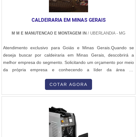
CALDEIRARIA EM MINAS GERAIS
M M E MANUTENCAO E MONTAGEM IN
/ UBERLANDIA - MG
Atendimento exclusivo para Goiás e Minas Gerais.Quando se
deseja buscar por caldeiraria em Minas Gerais, descobrirá a
melhor empresa do segmento. Solicitando um orçamento por meio
da própria empresa e conhecendo a líder da área de
atuação.DIFERENCIAIS DE CALDEIRARIA EM MINAS
GERAISQuem pesquisa na internet por caldeiraria em Minas
COTAR AGORA
Gerais em uma empresa que preza pela segurança, encontra o
site da M M e Manutenção e Montagem. É possível encontrar
secadores de grãos e montagem de tubulações em aço carbono,
oferecendo sempre a melhor opção para o cliente final.Discorrendo
ainda sobre caldeiraria em minas gerais, deve-se descartar
empresas que não tenham produtos e serviços com ótima
qualidade e proteção, pequenos detalhes, mas de grande valia