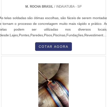
M. ROCHA BRASIL
/ INDAIATUBA - SP
As telas soldadas são ótimas escolhas, são fáceis de serem montada
e tornam o processo de concretagem muito mais rápido e prático. A
telas podem ser utilizadas nos diversos locais
desde:Lajes,Pontes,Paredes,Pisos,Piscinas,Fundações,Revestimentos
Para comprar tela soldada, é importante contar com o suporte d
empresas especializadas e que conheçam profundamente ess
COTAR AGORA
mercado. Conheça mais sobre as telas Uma das mudanças mai
perceptíveis no ....