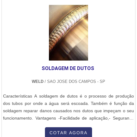
estruturas metálicas utilizadas em diversos segmentos industriais.A
Normatec conta com uma equipe altamente qualificada e
equipamentos de última geração, garantindo a precisão e a
qualidade das peças produzidas. Além disso, a empresa oferece
serviços de consultoria, auxiliando seus clientes na escolha dos
melhores materiais e processos de calandragem para suas
necessidades específicas.Com um compromisso constante com a
inovação e a excelência, a Normatec se tornou uma referência no
mercado de calandragem. Sua ampla gama de serviços e sua
SOLDAGEM DE DUTOS
capacidade de atender às demandas dos mais diversos setores
industriais fazem dela uma escolha confiável e segura para
WELD
/ SAO JOSE DOS CAMPOS - SP
empresas que buscam soluções de calandragem de alta
qualidade.
Características A soldagem de dutos é o processo de produção
dos tubos por onde a água será escoada. Também é função da
soldagem reparar danos causados nos dutos que impeçam o seu
funcionamento. Vantagens -Facilidade de aplicação,- Segurança
para resíduos,- Descarte certo,- Melhor custo benefício, Aplicações
Os dutos podem ser aplicados a diversos segmentos industriais,
COTAR AGORA