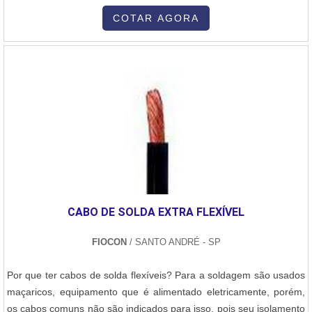
versatilidade. Na soldagem de uma estrutura de aço, o processo
inicia-se com o preparo das superfícies, que devem estar limpas,
COTAR AGORA
livres de ferrugem, óleo ou impurezas. Em seguida, as peças são
posicionadas e fixadas com precisão, garantindo o alinhamento e o
espaçamento adequado das juntas. Durante a soldagem
MIG/MAG, um arame contínuo é alimentado automaticamente pela
tocha de solda, ao mesmo tempo em que um gás de proteção
(argônio com CO₂ ou 100% CO₂) é liberado para proteger o arco
elétrico e a poça de fusão contra a contaminação atmosférica. O
operador regula parâmetros como tensão, corrente e velocidade
do arame, de acordo com a espessura do aço e a posição de
soldagem. A técnica aplicada garante boa penetração, controle do
cordão e mínima geração de respingos, resultando em soldas
CABO DE SOLDA EXTRA FLEXÍVEL
limpas e resistentes. Após a soldagem, é feita a inspeção visual e,
se necessário, testes não destrutivos para garantir a integridade da
FIOCON
/ SANTO ANDRÉ - SP
estrutura e a conformidade com os requisitos do projeto. Este
processo é ideal para estruturas metálicas de médio e grande
Por que ter cabos de solda flexíveis? Para a soldagem são usados
porte, oferecendo alta eficiência e excelente acabamento.
maçaricos, equipamento que é alimentado eletricamente, porém,
os cabos comuns não são indicados para isso, pois seu isolamento