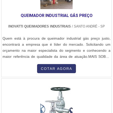
QUEIMADOR INDUSTRIAL GÁS PREÇO
INOVATTI QUEIMADORES INDUSTRIAIS
/ SANTO ANDRÉ - SP
Quem está à procura de queimador industrial gás preço justo,
encontrará a empresa que é líder do mercado. Solicitando um
orçamento na maior especialista do segmento e conhecendo a
maior referência de qualidade da área de atuação.MAIS SOBRE
QUEIMADOR INDUSTRIAL GÁS PREÇO ACESSÍVELSe alguém
pesquisar queimador industrial gás preço justo em uma empresa
COTAR AGORA
comprometida com seus serviços, encontra o site da Inovatti
Queimadores Industriais. Com grande expressão de mercado
quando o assunto é queimador industrial de alta temperatura e
peças para queimadores industriais, disponibilizando tudo que há
de mais atual para garantir a qualidade final para cada cliente.Não
obstante, quando falamos em queimador industrial gás preço
acessível, na essência da empresa, a mesma deve prezar pelos