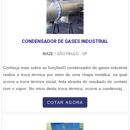
oferece, como queimador industrial de alta temperatura e
manutenção de queimadores industriais.Tudo isso por ser uma
empresa comprometida com seus serviços e uma empresa
altamente qualificada, qualificações construídas por focar suas
ações no resultado final, tendo escritório de alta qualidade onde
CONDENSADOR DE GASES INDUSTRIAL
são realizadas as atividades e localização privilegiada na Grande
São Paulo. Esses fatores, somados a um time com equipe
MAZE
/ SÃO PAULO - SP
multidisciplinar de consultores associados e colaboradores
eficientes, garante a melhor experiência para os clientes com
Conheça mais sobre as funçõesO condensador de gases industrial
qualidade.
realiza a troca térmica por meio de uma chapa metálica, na qual
ocorre a troca térmica inicial, feita através do resultado do contato
com o vapor. No inicio desta troca térmica, ocorre a condensação
do vapor com a água refrigerada dentro dos condensadores de
vapor. O gás condensado segue através da tubulação de
COTAR AGORA
determinado feixe tubular que trabalha com a troca de calor. Na
parte e....