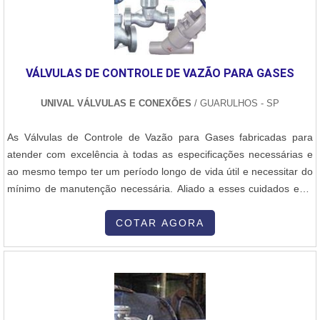
produtos e serviços com ótima qualidade e proteção,
características simples, mas que mostram o comprometimento da
empresa com seus clientes.É importante lembrar que o produto
deve sempre ser adquirido com empresas especializadas no
VÁLVULAS DE CONTROLE DE VAZÃO PARA GASES
segmento. Esse tipo de cuidado ajuda a garantir a qualidade e
durabilidade dos materiais, além de evitar prejuízos com
UNIVAL VÁLVULAS E CONEXÕES
/ GUARULHOS - SP
substituições frequentes de produtos que não cumprem com suas
funções adequadamente. Assim, é possível poupar gastos
As Válvulas de Controle de Vazão para Gases fabricadas para
desnecessários.Existem diversos motivos para a Inovatti
atender com excelência à todas as especificações necessárias e
Queimadores Industriais ter se tornado destaque quando
ao mesmo tempo ter um período longo de vida útil e necessitar do
pensamos em uma empresa que entrega confiança e serviços de
mínimo de manutenção necessária. Aliado a esses cuidados está
qualidade. Alguns desses motivos são: Equipe multidisciplinar de
todo o Know how da UNIVAL VÁLVULAS E CONEXÕES
consultores associados; Profissionais com vasta experiência na
comprometida em oferecer sempre o que há de melhor no
COTAR AGORA
área de atuação; Pagamento acessível; Escritório de alta qualidade
segmento, que pode ser conferido, por exemplo, na qualidade das
onde são realizadas as atividades; Matéria-prima de excelente
Válvulas de Controle de Vazão par....
qualidade; Equipamentos de última geração.A EMPRESA
ESPECIALISTA DO SEGMENTOSomente na Inovatti Queimadores
Industriais tem o que há de melhor no ramo de queimador
industrial gás preço justo. São opções variadas que a empresa