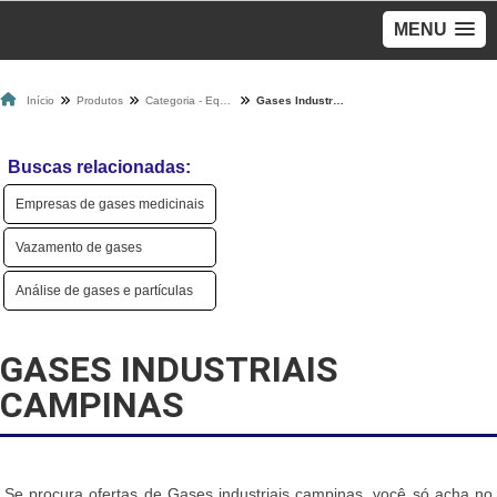
MENU
Início
Produtos
Categoria - Equipamento Para Gases
Gases Industriais Campinas
Buscas relacionadas:
Empresas de gases medicinais
Vazamento de gases
Análise de gases e partículas
GASES INDUSTRIAIS
CAMPINAS
Se procura ofertas de Gases industriais campinas, você só acha no