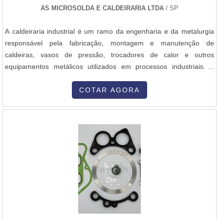
AS MICROSOLDA E CALDEIRARIA LTDA
/ SP
A caldeiraria industrial é um ramo da engenharia e da metalurgia
responsável pela fabricação, montagem e manutenção de
caldeiras, vasos de pressão, trocadores de calor e outros
equipamentos metálicos utilizados em processos industriais. A
caldeiraria engloba a fabricação de estruturas e peças metálicas
de grande porte, que exigem alta precisão no corte, soldagem,
COTAR AGORA
conformação e montagem dos materiais. Aqui está uma visão geral
dos principais aspectos da caldeiraria industrial: 1. Objetivo da
Caldeiraria A caldeiraria industrial tem como objetivo principal a
construção e a manutenção de equipamentos que desempenham
funções essenciais em diversas indústrias, como a petroquímica,
siderurgia, geração de energia, naval, química, entre outras. Esses
equipamentos são responsáveis por processos que envolvem a
troca de calor, armazenamento de líquidos ou gases sob alta
pressão, e condução de fluidos em temperaturas e pressões
elevadas. 2. Principais Equipamentos Produzidos Caldeiras:
Equipamentos que geram vapor a partir da queima de