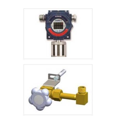
tamanhos e capacidades, para atender às necessidades
específicas de cada cliente. Além disso, a empresa conta com uma
equipe técnica altamente qualificada, que está sempre pronta para
oferecer suporte e orientação na escolha do equipamento mais
adequado.Além da peneira rotativa moenda, a Normatec também
oferece outros equipamentos e serviços para o setor
sucroalcooleiro, como reforma de moendas, fabricação de peças
de reposição, consultoria em processos industriais, entre
outros.Portanto, se você está em busca de uma peneira rotativa
moenda de qualidade, conte com a experiência e expertise da
Normatec.