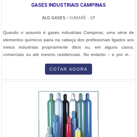
GASES INDUSTRIAIS CAMPINAS
ALG GASES
/ SUMARÉ - SP
Quando o assunto é gases industriais Campinas, uma série de
elementos químicos paira na cabeça dos profissionais ligados aos
meios industriais propriamente ditos ou, em alguns casos,
comerciais ou até mesmo residenciais. No entanto – e por mais
que a lista de exemplos gasosos seja bastante extensa – os
principais destaques ficam por conta do argônio, do nitrogênio e do
COTAR AGORA
oxigênio. Os três, inclusive, são obtidos através do ar pelo
process...