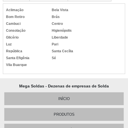
Aclimação
Bela Vista
Bom Retiro
Brás
Cambuci
Centro
Consolação
Higienópolis
Glicério
Liberdade
Luz
Pari
República
Santa Cecília
Santa Efigênia
Sé
Vila Buarque
Mega Soldas - Dezenas de empresas de Solda
INÍCIO
PRODUTOS