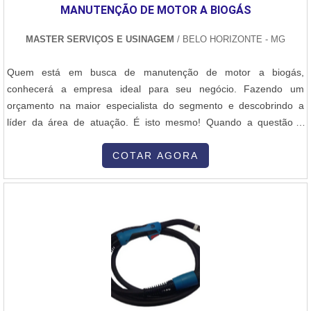
MANUTENÇÃO DE MOTOR A BIOGÁS
combustíveis ou através de processos industriais, com aplicações
na geração de energia ou em sistemas de aquecimento. Vasos de
MASTER SERVIÇOS E USINAGEM
/ BELO HORIZONTE - MG
Pressão: Recipientes projetados para operar sob altas pressões e
temperaturas, como os utilizados em indústrias químicas e
Quem está em busca de manutenção de motor a biogás,
petroquímicas. Trocadores de Calor: Equipamentos que permitem
conhecerá a empresa ideal para seu negócio. Fazendo um
a transferência de calor entre dois ou mais fluidos sem que haja
orçamento na maior especialista do segmento e descobrindo a
mistura entre eles, utilizados em diversos setores industriais.
líder da área de atuação. É isto mesmo! Quando a questão é
Estruturas Metálicas: Em muitos casos, as fábricas de caldeiraria
manutenção de motor a biogás, com os profissionais da Master
também produzem grandes estruturas metálicas que suportam ou
Serviços e Usinagem o cliente receberá proteção com pagamento
COTAR AGORA
acomodam esses equipamentos, como plataformas e bases. 3.
acessível.MAIS DETALHES SOBRE MANUTENÇÃO DE MOTOR A
Processos Envolvidos A caldeiraria envolve várias etapas de
BIOGÁSA Master Serviços e Usinagem canaliza seus recursos em
produção, que incluem: Desenho e Projeto: Antes de começar a
proporcionar para os parceiros uma estrutura com escritório de
fabricação, é feito um detalhado projeto estrutural e de engenharia,
alta qualidade onde são realizadas as atividades e equipamentos
com cálculos de resistência dos materiais e de pressão para
de última geração, tudo isso para oferecer manutenção de motor a
garantir a segurança e a eficiência do equipamento. Corte de
biogás com excelente custo-benefício.Ainda tratando-se de
Materiais: Utilizam-se diversos processos, como corte a plasma, a
manutenção de motor a biogás, na essência da empresa, a
laser, a água, ou mesmo serras, dependendo da espessura e do
mesma deve prezar pelos produtos e serviços com ótima
tipo de material a ser cortado. Soldagem: A soldagem é um dos
qualidade e proteção, características simples, mas que mostram o