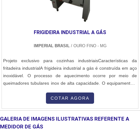
FRIGIDEIRA INDUSTRIAL A GÁS
IMPERIAL BRASIL
/ OURO FINO - MG
Projeto exclusivo para cozinhas industriaisCaracterísticas da
fritadeira industrialA frigideira industrial a gás é construída em aço
inoxidável. O processo de aquecimento ocorre por meio de
queimadores tubulares inox de alta capacidade. O equipamento é
provido de válvula termostática para controle de temperatura e
segurança contra vazamento de gás, com chama piloto e
COTAR AGORA
termostatos de segurança e operacional. Conta com:- Laterais da
cuba com isol....
GALERIA DE IMAGENS ILUSTRATIVAS REFERENTE A
MEDIDOR DE GÁS