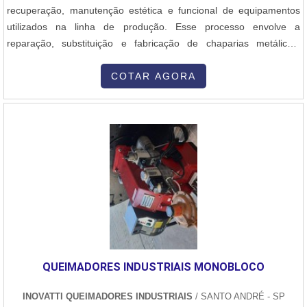
recuperação, manutenção estética e funcional de equipamentos
utilizados na linha de produção. Esse processo envolve a
reparação, substituição e fabricação de chaparias metálicas,
carenagens, proteções e outras estruturas externas das máquinas.
O trabalho começa com uma avaliação detalhada do estado da
COTAR AGORA
máquina, identificando amassados, corrosões, trincas ou partes
desgastadas. Com base nesse diagnóstico, nossa equipe realiza o
desmonte controlado das peças danificadas, fazendo o reparo ou
substituição por componentes novos, fabricados sob medida em
aço carbono, inox ou alumínio, conforme a necessidade do projeto.
Utilizamos técnicas de corte, dobra, solda e acabamento,
garantindo um encaixe preciso e uma aparência profissional. Após
os reparos estruturais, a máquina passa por um processo de
lixamento, pintura industrial e acabamento, devolvendo não
apenas a estética original, mas também protegendo contra futuras
agressões do ambiente fabril. O serviço de funilaria é ideal tanto
QUEIMADORES INDUSTRIAIS MONOBLOCO
para revitalização de máquinas antigas quanto para adequações
específicas, como modificações em proteções, aberturas técnicas
INOVATTI QUEIMADORES INDUSTRIAIS
/ SANTO ANDRÉ - SP
ou reforços estruturais. Nosso objetivo é prolongar a vida útil dos