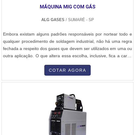
MÁQUINA MIG COM GÁS
ponta a ponta.
ALG GASES
/ SUMARÉ - SP
Embora existam alguns padrões responsáveis por nortear todo e
qualquer procedimento de soldagem industrial, não há uma regra
fechada a respeito dos gases que devem ser utilizados em uma ou
outra aplicação. O que altera essa escolha, inclusive, fica a cargo
de cada aplicação em que o elemento marcará presença no
campo prático. Sendo assim, a máquina solda mig com gás pode
COTAR AGORA
ser exemplificado da seguinte forma: nos processos MIG, é
convencional qu....