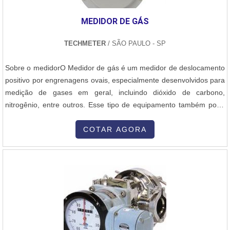
MEDIDOR DE GÁS
TECHMETER
/ SÃO PAULO - SP
Sobre o medidorO Medidor de gás é um medidor de deslocamento
positivo por engrenagens ovais, especialmente desenvolvidos para
medição de gases em geral, incluindo dióxido de carbono,
nitrogênio, entre outros. Esse tipo de equipamento também pode
oferecer as mais excelentes performances dos medidores de
vazão oval para líquidos. Além disso, ainda existem os medidores
COTAR AGORA
de vazão de alta precisão em gases, que conta com a mesma
estrutura dos...