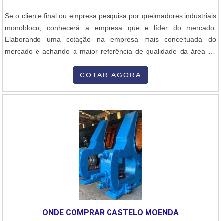
equipamentos e manter a apresentação e segurança conforme os
Se o cliente final ou empresa pesquisa por queimadores industriais
padrões industriais.
monobloco, conhecerá a empresa que é líder do mercado.
Elaborando uma cotação na empresa mais conceituada do
mercado e achando a maior referência de qualidade da área de
atuação.Quando o tema é queimadores industriais monobloco,
com a Inovatti Queimadores Industriais o cliente encontrará
COTAR AGORA
excelente custo-benefício com comprometimento com o resultado
dos clientes.MAIS DETALHES SOBRE QUEIMADORES
INDUSTRIAIS MONOBLOCOA Inovatti Queimadores Industriais
foca seus esforços em oferecer aos clientes uma estrutura com
escritório de alta qualidade onde são realizadas as atividades e
estrutura suficiente para atender todas as demandas, tudo para se
certificar que se tenha queimadores industriais monobloco com
assertividade.Há muitas maneiras eficientes de uma empresa
demonstrar competência, excelência e destaque em sua área de
atuação. A Inovatti Queimadores Industriais se mostra referência
por ter: Soluções para estufas, fornos e caldeiras; Atendimento a
ONDE COMPRAR CASTELO MOENDA
indústrias de diversos ramos; Matéria-prima de excelente