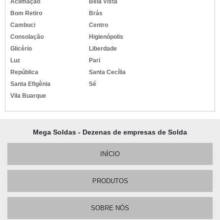
Aclimação
Bela Vista
Bom Retiro
Brás
Cambuci
Centro
Consolação
Higienópolis
Glicério
Liberdade
Luz
Pari
República
Santa Cecília
Santa Efigênia
Sé
Vila Buarque
Mega Soldas - Dezenas de empresas de Solda
INÍCIO
PRODUTOS
SOBRE NÓS