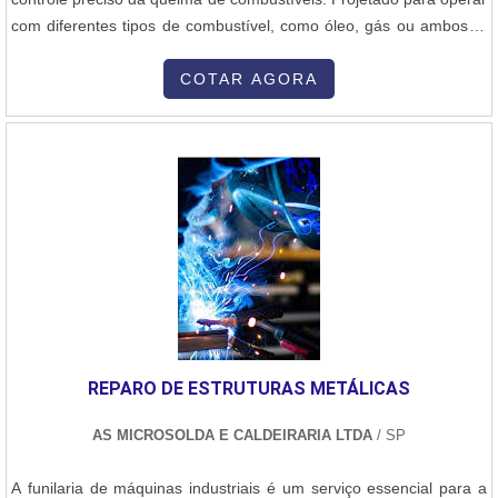
com diferentes tipos de combustível, como óleo, gás ou ambos, o
queimador industrial proporciona alta performance e segurança,
atendendo às necessidades específicas de cada aplicação.A Nofor,
COTAR AGORA
empresa nacional desde 1965, se destaca na fabricação e
fornecimento de queimadores a óleo, a gás e dual, além de
diversos equipamentos e acessórios para combustão industrial,
como sensores de chama, eletrodos, cavaletes de gás,
ventiladores centrífugos de ar, reguladores de pressão de óleo e
gás, válvulas para óleo, ar e gás, entre outros produtos. A Nofor
também executa projetos de peças e queimadores especiais
conforme a necessidade do cliente, atendendo todo o Brasil e
exportando para diversos países. Com um compromisso contínuo
com a qualidade e o bom atendimento, a Nofor está à disposição
para todas as solicitações de seus clientes.
REPARO DE ESTRUTURAS METÁLICAS
AS MICROSOLDA E CALDEIRARIA LTDA
/ SP
A funilaria de máquinas industriais é um serviço essencial para a