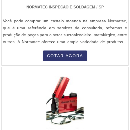
qualidade; Localização privilegiada na Grande São Paulo. Ainda
NORMATEC INSPECAO E SOLDAGEM
/ SP
focando na qualidade em queimadores industriais monobloco,
deve-se ter a exatidão em orçar com empresas que prezam por
Você pode comprar um castelo moenda na empresa Normatec,
produtos e serviços que tenham ótima qualidade e excelente
que é uma referência em serviços de consultoria, reformas e
custo-benefício, características simples, mas que mostram o
produção de peças para o setor sucroalcooleiro, metalúrgico, entre
comprometimento da empresa com seus clientes.Isso tudo é a
outros. A Normatec oferece uma ampla variedade de produtos e
razão pela qual a Inovatti Queimadores Industriais é uma empresa
serviços para atender às necessidades dos clientes. Se você está
altamente qualificada no segmento de queimadores industriais. O
procurando um castelo moenda, a empresa pode fornecer opções
COTAR AGORA
objetivo é disponibilizar o que há de melhor para fidelizar os
de alta qualidade e durabilidade. Além disso, a Normatec possui
clientes.QUALIDADE COMPROVADA NO SEGMENTOSomente na
uma equipe de profissionais altamente qualificados e experientes,
Inovatti Queimadores Industriais tem tudo que se precisa para
que estão prontos para oferecer suporte e assistência durante todo
queimadores industriais. Com foco na experiência dos clientes,
o processo de compra. A empresa também se destaca pelo seu
oferece itens variados como conserto de queimadores e
compromisso com a satisfação do cliente, garantindo a entrega
manutenção de queimadores industriais com ótima qualidade e
dos produtos dentro do prazo e oferecendo um excelente
proteção. Se diferenciando dentro de seu segmento, a empresa
atendimento pós-venda. Portanto, se você está interessado em
consegue também proporcionar um atendimento cuidadoso e que
comprar um castelo moenda, entre em contato com a Normatec e
busca a satisfação do cliente.A Inovatti Queimadores Industriais é
descubra as opções disponíveis.
uma empresa que tem sido preferência no segmento por toda
seriedade e qualidade o que garante o sucesso dos clientes de