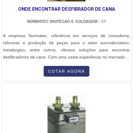
ONDE ENCONTRAR DESFIBRADOR DE CANA
NORMATEC INSPECAO E SOLDAGEM
/ SP
A empresa Normatec, referência em serviços de consultoria,
reformas e produção de peças para o setor sucroalcooleiro,
metalúrgico, entre outros, oferece soluções para encontrar
desfibradores de cana. Com uma vasta experiência no mercado, a
Normatec possui parcerias com fabricantes renomados e pode
indicar onde encontrar desfibradores de cana de alta qualidade.Os
COTAR AGORA
desfibradores de cana são equipamentos essenciais para o
processo de produção de açúcar e álcool. Eles são responsáveis
por desfibrar a cana-de-açúcar, separando as fibras do caldo,
facilitando assim a extração do suco. Portanto, é fundamental
contar com desfibradores eficientes e duráveis.A Normatec possui
um amplo catálogo de produtos e serviços voltados para o setor
sucroalcooleiro, incluindo desfibradores de cana. Além disso, a
empresa oferece consultoria especializada para auxiliar na escolha