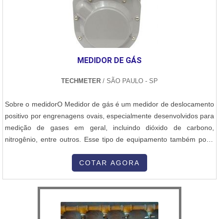
MEDIDOR DE GÁS
TECHMETER
/ SÃO PAULO - SP
Sobre o medidorO Medidor de gás é um medidor de deslocamento
positivo por engrenagens ovais, especialmente desenvolvidos para
medição de gases em geral, incluindo dióxido de carbono,
nitrogênio, entre outros. Esse tipo de equipamento também pode
oferecer as mais excelentes performances dos medidores de
vazão oval para líquidos. Além disso, ainda existem os medidores
COTAR AGORA
de vazão de alta precisão em gases, que conta com a mesma
estrutura dos...