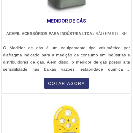
do equipamento mais adequado às necessidades de cada
cliente.Para encontrar desfibradores de cana, basta entrar em
contato com a Normatec e informar suas necessidades. A equipe
MEDIDOR DE GÁS
técnica da empresa irá fornecer todas as informações necessárias
e indicar os melhores fabricantes e modelos disponíveis no
ACEPIL ACESSÓRIOS PARA INDÚSTRIA LTDA
/ SÃO PAULO - SP
mercado.Com a Normatec, é possível encontrar desfibradores de
cana de alta qualidade, garantindo assim um processo de
O Medidor de gás é um equipamento tipo volumétrico por
produção eficiente e rentável. Entre em contato com a empresa e
diafragma indicado para a medição de consumo em indústrias e
conheça todas as soluções disponíveis para o setor
distribuidoras de gás. Além disso, o medidor de gás possui alta
sucroalcooleiro.
sensibilidade nas baixas vazões, estabilidade química e
dimensional e resistência à umidade e aos solventes presentes nos
gases.....
COTAR AGORA