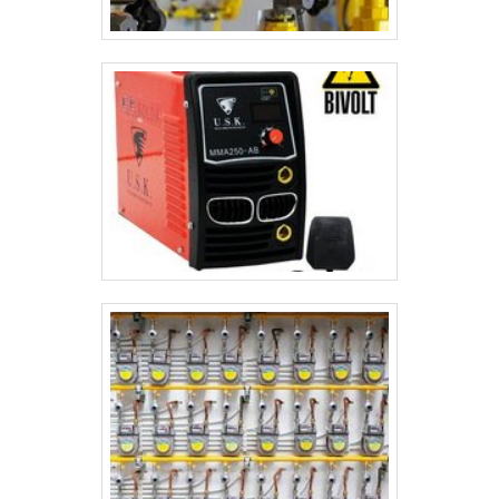
cliente.REFERÊNCIA DE QUALIDADE NO SEGMENTONa Inovatti
Queimadores Industriais tem tudo que se precisa para
queimadores industriais. É possível encontrar itens variados com
tecnologia de ponta, como queimador industrial de alta
temperatura e queimador a gás para forno com ótima qualidade e
precisão. Apresentando produtos de alto padrão, a empresa conta
com profissionais especializados e instalações modernas e em
bom estado, conquistando então a confiança de todos.A Inovatti
Queimadores Industriais é uma empresa que tem sido preferência
no segmento pela seriedade e qualidade que comprova sua
essência de trazer o melhor aos clientes no mercado.