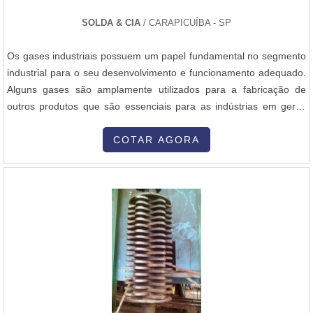
e equipamentos para solda e brasagem. O foco é oferecer o que
SOLDA & CIA
/ CARAPICUÍBA - SP
há de melhor para fidelizar os clientes. A empresa conta com uma
equipe multidisciplinar de consultores associados que terão o
Os gases industriais possuem um papel fundamental no segmento
maior prazer em auxiliar com suas dúvidas.A MELHOR EMPRESA
industrial para o seu desenvolvimento e funcionamento adequado.
NO SEGMENTOSomente na Sanne Metals tem a solução ideal
Alguns gases são amplamente utilizados para a fabricação de
para consumíveis e equipamentos para solda e brasagem.
outros produtos que são essenciais para as indústrias em geral.
Prezando pelo que há de mais moderno, traz inovações e
Em sua forma líquida ou sólida os gases voltados para a indústria
variedades em maçaricos e equipamentos para soldagem e
proporcionam alta eficiência onde quer que sejam aplicados em
COTAR AGORA
brasagem com ótima qualidade e assertividade.Apresentando
suas funções específicas. Funcionalidade correta do
produtos de alto padrão, a empresa conta com profissionais
procedimentoOs ga....
especializados e instalações modernas e em bom estado,
conquistando então a confiança de todos. A Sanne Metals é uma
empresa que tem sido apontada de forma positiva no mercado
pela idoneidade em tudo que faz, garantindo uma entrega de
excelência de ponta a ponta..