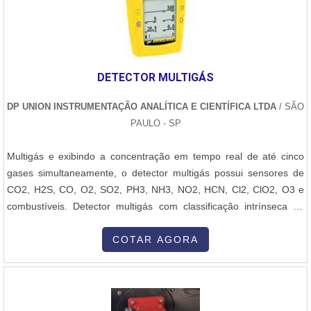
DETECTOR MULTIGÁS
DP UNION INSTRUMENTAÇÃO ANALÍTICA E CIENTÍFICA LTDA
/ SÃO
PAULO - SP
Multigás e exibindo a concentração em tempo real de até cinco
gases simultaneamente, o detector multigás possui sensores de
CO2, H2S, CO, O2, SO2, PH3, NH3, NO2, HCN, Cl2, ClO2, O3 e
combustíveis. Detector multigás com classificação intrínseca no
sistema de segurança UL, U. S. e padrões canadenses, além de
certificados ATEX e IECEx scheme, permite a detecção de CO2 em
COTAR AGORA
escala de 0 a 5% ou 0 a 50.000 ppm. O detector multigás tem visor
em portugu....