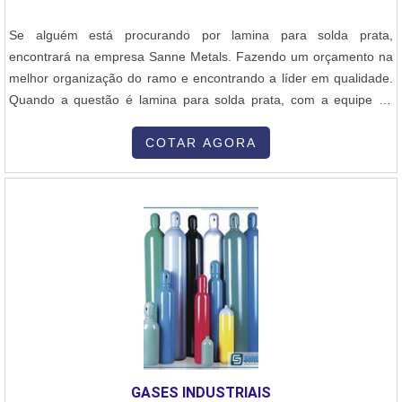
Se alguém está procurando por lamina para solda prata,
encontrará na empresa Sanne Metals. Fazendo um orçamento na
melhor organização do ramo e encontrando a líder em qualidade.
Quando a questão é lamina para solda prata, com a equipe da
Sanne Metals poderá encontrar excelente custo-benefício com
qualidade e durabilidade.ALGUNS DETALHES SOBRE LAMINA
COTAR AGORA
PARA SOLDA PRATAHá muitas maneiras eficientes de demonstrar
competência e excelência em sua área de atuação. A Sanne
Metals foca sua estratégia em criar para cada cliente uma
estrutura com: Tecnologia de ponta Escritório de alta qualidade
onde são realizadas as atividades Atuação a nível nacional.Tudo
isso para garantir que se tenha lamina para solda de prata com
ótima qualidade. Ainda tratando-se de lamina para solda prata,
mais do que visar apenas lucratividade, deve oferecer produtos e
serviços que tenham ótima qualidade e precisão, detalhes que
passam despercebidos e podem gerar prejuízo futuros para os
clientes.Esses e outros motivos são a razão pela qual a Sanne
GASES INDUSTRIAIS
Metals é inovadora quando falamos do segmento de consumíveis