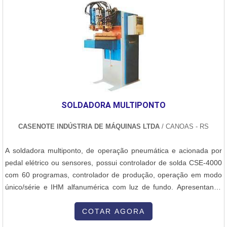
industriais, com sua capacidade de fornecer soluções em
equipamentos de grande porte e complexidade. É uma área que
exige um alto nível de especialização técnica, tanto em termos de
produção quanto de segurança, dado o uso intensivo de pressões
e temperaturas extremas em muitos dos equipamentos fabricados.
SOLDADORA MULTIPONTO
CASENOTE INDÚSTRIA DE MÁQUINAS LTDA
/ CANOAS - RS
A soldadora multiponto, de operação pneumática e acionada por
pedal elétrico ou sensores, possui controlador de solda CSE-4000
com 60 programas, controlador de produção, operação em modo
único/série e IHM alfanumérica com luz de fundo. Apresentando
comutação tiristorizada e refrigeração a água sob pressão, a
soldadora multiponto trabalha com até 12 cabeçotes de solda,
COTAR AGORA
interface alimentador/máquina via CLP, eletrodos de cobre-cromo e