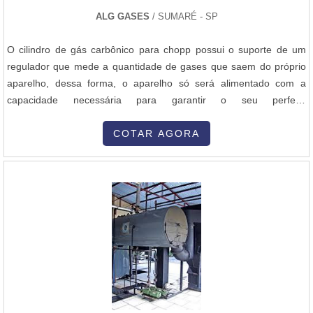
ALG GASES
/ SUMARÉ - SP
O cilindro de gás carbônico para chopp possui o suporte de um
regulador que mede a quantidade de gases que saem do próprio
aparelho, dessa forma, o aparelho só será alimentado com a
capacidade necessária para garantir o seu perfeito
desenvolvimento. Como se trata de um produto extremamente
delicado e funcional, o cilindro conta com uma data de validade
COTAR AGORA
que deve ser respeitada integralmente. Qualificações importantes
do produtoSe a regra não se....