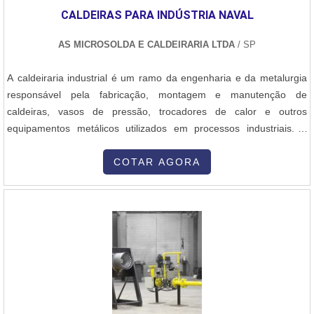
CALDEIRAS PARA INDÚSTRIA NAVAL
AS MICROSOLDA E CALDEIRARIA LTDA
/ SP
A caldeiraria industrial é um ramo da engenharia e da metalurgia
responsável pela fabricação, montagem e manutenção de
caldeiras, vasos de pressão, trocadores de calor e outros
equipamentos metálicos utilizados em processos industriais. A
caldeiraria engloba a fabricação de estruturas e peças metálicas
de grande porte, que exigem alta precisão no corte, soldagem,
COTAR AGORA
conformação e montagem dos materiais. Aqui está uma visão geral
dos principais aspectos da caldeiraria industrial: 1. Objetivo da
Caldeiraria A caldeiraria industrial tem como objetivo principal a
construção e a manutenção de equipamentos que desempenham
funções essenciais em diversas indústrias, como a petroquímica,
siderurgia, geração de energia, naval, química, entre outras. Esses
equipamentos são responsáveis por processos que envolvem a
troca de calor, armazenamento de líquidos ou gases sob alta
pressão, e condução de fluidos em temperaturas e pressões