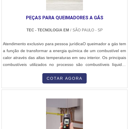
elevadas. 2. Principais Equipamentos Produzidos Caldeiras:
Equipamentos que geram vapor a partir da queima de
PEÇAS PARA QUEIMADORES A GÁS
combustíveis ou através de processos industriais, com aplicações
na geração de energia ou em sistemas de aquecimento. Vasos de
TEC - TECNOLOGIA EM
/ SÃO PAULO - SP
Pressão: Recipientes projetados para operar sob altas pressões e
temperaturas, como os utilizados em indústrias químicas e
Atendimento exclusivo para pessoa jurídicaO queimador a gás tem
petroquímicas. Trocadores de Calor: Equipamentos que permitem
a função de transformar a energia química de um combustível em
a transferência de calor entre dois ou mais fluidos sem que haja
calor através das altas temperaturas em seu interior. Os principais
mistura entre eles, utilizados em diversos setores industriais.
combustíveis utilizados no processo são combustíveis líquidos
Estruturas Metálicas: Em muitos casos, as fábricas de caldeiraria
como Fuelóleo, que é um derivado do petróleo, quanto aos
também produzem grandes estruturas metálicas que suportam ou
gasosos o glp (gás liquefeito de petróleo), gás metano, gás natural,
COTAR AGORA
acomodam esses equipamentos, como plataformas e bases. 3.
entre outros. Por se tratar de um produto muito utilizado é impo....
Processos Envolvidos A caldeiraria envolve várias etapas de
produção, que incluem: Desenho e Projeto: Antes de começar a
fabricação, é feito um detalhado projeto estrutural e de engenharia,
com cálculos de resistência dos materiais e de pressão para
garantir a segurança e a eficiência do equipamento. Corte de
Materiais: Utilizam-se diversos processos, como corte a plasma, a