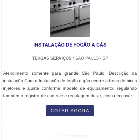
Utilizamos técnicas de corte, dobra, solda e acabamento,
garantindo um encaixe preciso e uma aparência profissional. Após
os reparos estruturais, a máquina passa por um processo de
lixamento, pintura industrial e acabamento, devolvendo não
apenas a estética original, mas também protegendo contra futuras
agressões do ambiente fabril. O serviço de funilaria é ideal tanto
INSTALAÇÃO DE FOGÃO A GÁS
para revitalização de máquinas antigas quanto para adequações
específicas, como modificações em proteções, aberturas técnicas
TEKGÁS SERVIÇOS
/ SÃO PAULO - SP
ou reforços estruturais. Nosso objetivo é prolongar a vida útil dos
equipamentos e manter a apresentação e segurança conforme os
Atendimento somente para grande São Paulo. Descrição da
padrões industriais.
instalação Com a Instalação de fogão a gás ocorre a troca de bicos
injetores e ajuste conforme modelo de equipamento, regulando
também o registro de controle e regulagem de ar, caso necessário.
Injetores são os dispositivos que controlam por meio de um orifício
a passagem de gás para o local da queima. A Instalação de fogão
COTAR AGORA
envolve processos de conversão de fogão elétrico para fogão a
gás....