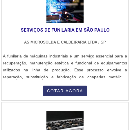
SERVIÇOS DE FUNILARIA EM SÃO PAULO
AS MICROSOLDA E CALDEIRARIA LTDA
/ SP
A funilaria de máquinas industriais é um serviço essencial para a
recuperação, manutenção estética e funcional de equipamentos
utilizados na linha de produção. Esse processo envolve a
reparação, substituição e fabricação de chaparias metálicas,
carenagens, proteções e outras estruturas externas das máquinas.
O trabalho começa com uma avaliação detalhada do estado da
COTAR AGORA
máquina, identificando amassados, corrosões, trincas ou partes
desgastadas. Com base nesse diagnóstico, nossa equipe realiza o
desmonte controlado das peças danificadas, fazendo o reparo ou
substituição por componentes novos, fabricados sob medida em
aço carbono, inox ou alumínio, conforme a necessidade do projeto.