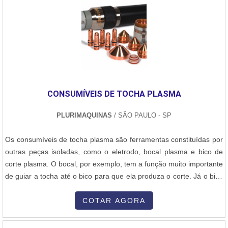
CONSUMÍVEIS DE TOCHA PLASMA
PLURIMAQUINAS
/ SÃO PAULO - SP
Os consumíveis de tocha plasma são ferramentas constituídas por
outras peças isoladas, como o eletrodo, bocal plasma e bico de
corte plasma. O bocal, por exemplo, tem a função muito importante
de guiar a tocha até o bico para que ela produza o corte. Já o bico
é a peça que apoia a tocha para que o jato siga o rumo correto
durante o corte da peça.MAIS INFORMAÇÕES RELEVANTES
COTAR AGORA
SOBRE O PRODUTOCada tocha de corte em plasma é encaixada
no equipamento, formado pelos consumíveis, e opera de acordo