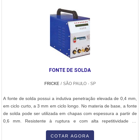
com o material do metal a ser cortado e espessura. O corte
realizado com a tocha garante:Melhor qualidade de corte;Maior
produtividade;Menor custo por peça e, consequentemente, mais
lucro;Facilidade e flexibilidade no momento da operação;Mais
segurança.Produzida com materiais de alta qualidade e
durabilidade, para assim, obter a maior eficiência do equipamento
que tem a utilidade de soldar peças, um grande diferencial para
segmentos como indústrias, metalúrgicas e segmentos industriais
diversos.Não obstante, tem como marca da usabilidade na rotina
FONTE DE SOLDA
diária excelente relação custo benefício, alta durabilidade e bom
desempenho, adjetivos que fazem do uso um fator indispensável
FRICKE
/ SÃO PAULO - SP
para o mercado atual, sem sombra de dúvidas, adquirir itens de
qualidade atestam o nome e a qualidade da
A fonte de solda possui a indutiva penetração elevada de 0,4 mm,
empresa.CONSUMÍVEIS DE TOCHA PLASMA DE ALTA
em ciclo curto, a 3 mm em ciclo longo. No materia de base, a fonte
QUALIDADENa Plurimáquinas existe as melhores condições para
de solda pode ser utilizada em chapas com espessura a partir de
garantir qualidade para venda e manutenção de máquinas de
0,6 mm. Resistente à ruptura e com alta repetitividade do
solda e acessórios. São diversas opções de itens oferecidos, como
processo, a fonte de solda em pinos e porcas das séries BMK e
entre outros, e a empresa também atua no segmento de venda e
BMH destina-se a serviços de caldeiraria, construção civil, painéis
COTAR AGORA