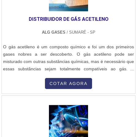
do arame, de acordo com a espessura do aço e a posição de
soldagem. A técnica aplicada garante boa penetração, controle do
cordão e mínima geração de respingos, resultando em soldas
DISTRIBUIDOR DE GÁS ACETILENO
limpas e resistentes. Após a soldagem, é feita a inspeção visual e,
se necessário, testes não destrutivos para garantir a integridade da
ALG GASES
/ SUMARÉ - SP
estrutura e a conformidade com os requisitos do projeto. Este
processo é ideal para estruturas metálicas de médio e grande
O gás acetileno é um composto químico e foi um dos primeiros
porte, oferecendo alta eficiência e excelente acabamento.
gases nobres a ser descoberto. O gás acetileno pode ser
misturado com outras substâncias químicas, mas é necessário que
essas substâncias sejam totalmente compatíveis ao gás. A
principal função do gás acetileno é ser combustível para os
espectrofotômetros. Sabendo da função deste produto, podemos
COTAR AGORA
encontrar com grande facilidade um distribuidor de gás acetileno.
Cuidados importantes c....