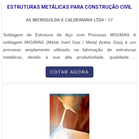
ESTRUTURAS METÁLICAS PARA CONSTRUÇÃO CIVIL
AS MICROSOLDA E CALDEIRARIA LTDA
/ SP
Soldagem de Estrutura de Aço com Processo MIG/MAG A
soldagem MIG/MAG (Metal Inert Gas / Metal Active Gas) é um
processo amplamente utilizado na fabricação de estruturas
metálicas, devido à sua alta produtividade, qualidade e
versatilidade. Na soldagem de uma estrutura de aço, o processo
inicia-se com o preparo das superfícies, que devem estar limpas,
COTAR AGORA
livres de ferrugem, óleo ou impurezas. Em seguida, as peças são
posicionadas e fixadas com precisão, garantindo o alinhamento e o
espaçamento adequado das juntas. Durante a soldagem
MIG/MAG, um arame contínuo é alimentado automaticamente pela
tocha de solda, ao mesmo tempo em que um gás de proteção
(argônio com CO₂ ou 100% CO₂) é liberado para proteger o arco
elétrico e a poça de fusão contra a contaminação atmosférica. O
operador regula parâmetros como tensão, corrente e velocidade