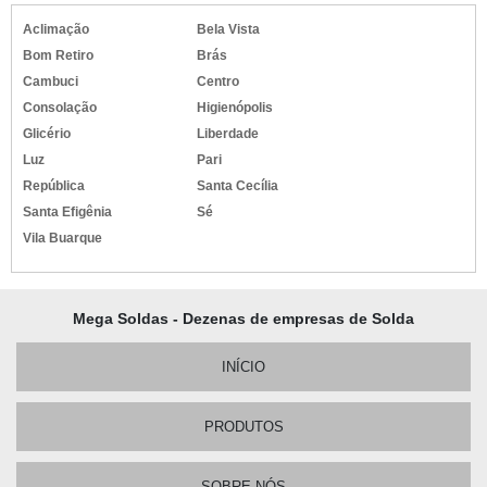
Aclimação
Bela Vista
Bom Retiro
Brás
Cambuci
Centro
Consolação
Higienópolis
Glicério
Liberdade
Luz
Pari
República
Santa Cecília
Santa Efigênia
Sé
Vila Buarque
Mega Soldas - Dezenas de empresas de Solda
INÍCIO
PRODUTOS
SOBRE NÓS