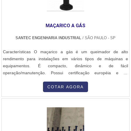
operador regula parâmetros como tensão, corrente e velocidade
do arame, de acordo com a espessura do aço e a posição de
soldagem. A técnica aplicada garante boa penetração, controle do
cordão e mínima geração de respingos, resultando em soldas
MAÇARICO A GÁS
limpas e resistentes. Após a soldagem, é feita a inspeção visual e,
se necessário, testes não destrutivos para garantir a integridade da
SANTEC ENGENHARIA INDUSTRIAL
/ SÃO PAULO - SP
estrutura e a conformidade com os requisitos do projeto. Este
processo é ideal para estruturas metálicas de médio e grande
Características O maçarico a gás é um queimador de alto
porte, oferecendo alta eficiência e excelente acabamento.
rendimento para instalações em vários tipos de máquinas e
equipamentos. É compacto, dinâmico e de fácil
operação/manutenção. Possui certificação européia e de
qualidade, estando dentro das normas ABNT 12.313 que
regulariza o setor de combustão no Brasil. Por possuir excelente
COTAR AGORA
estabilidade de chama e baixa emissão de CO² e NOX, atende as
mais exigentes normas internacionais de combustão. A....