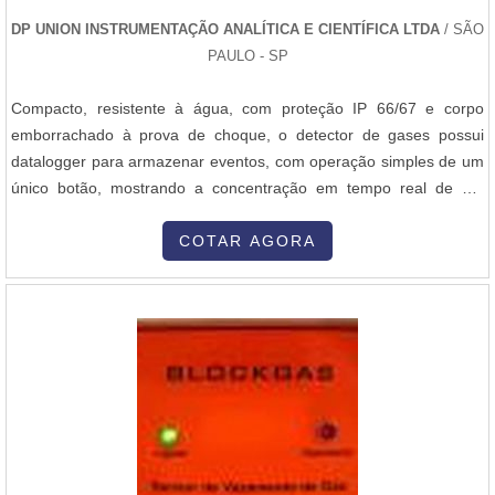
DP UNION INSTRUMENTAÇÃO ANALÍTICA E CIENTÍFICA LTDA
/ SÃO
PAULO - SP
Compacto, resistente à água, com proteção IP 66/67 e corpo
emborrachado à prova de choque, o detector de gases possui
datalogger para armazenar eventos, com operação simples de um
único botão, mostrando a concentração em tempo real de até
quatro gases simultaneamente. O Detector de gases de O2, LEL,
H2S e CO, dispondo de alarme sonoro de 95 dB, visual por luz
COTAR AGORA
vermelha e vibratório. Para maiores informações sobre o detector
de gases e ou...