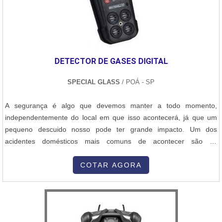
DETECTOR DE GASES DIGITAL
SPECIAL GLASS
/ POÁ - SP
A segurança é algo que devemos manter a todo momento,
independentemente do local em que isso acontecerá, já que um
pequeno descuido nosso pode ter grande impacto. Um dos
acidentes domésticos mais comuns de acontecer são os
envolvidos com gás, para isso, é usado o detector de gases digital.
Detalhes importantes do materialPerformance com super
COTAR AGORA
rapidez,Detecção rápida de vazamentos,Resistência,Entre diversos
outros pontos. Os modelos de d...