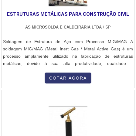
ESTRUTURAS METÁLICAS PARA CONSTRUÇÃO CIVIL
AS MICROSOLDA E CALDEIRARIA LTDA
/ SP
Soldagem de Estrutura de Aço com Processo MIG/MAG A
soldagem MIG/MAG (Metal Inert Gas / Metal Active Gas) é um
processo amplamente utilizado na fabricação de estruturas
metálicas, devido à sua alta produtividade, qualidade e
versatilidade. Na soldagem de uma estrutura de aço, o processo
inicia-se com o preparo das superfícies, que devem estar limpas,
COTAR AGORA
livres de ferrugem, óleo ou impurezas. Em seguida, as peças são
posicionadas e fixadas com precisão, garantindo o alinhamento e o
espaçamento adequado das juntas. Durante a soldagem
MIG/MAG, um arame contínuo é alimentado automaticamente pela
tocha de solda, ao mesmo tempo em que um gás de proteção
(argônio com CO₂ ou 100% CO₂) é liberado para proteger o arco
elétrico e a poça de fusão contra a contaminação atmosférica. O