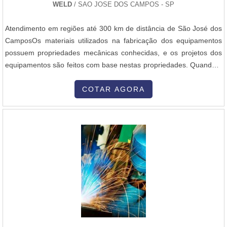
WELD
/ SAO JOSE DOS CAMPOS - SP
empresa que tenha produtos e serviços com ótima qualidade e
assertividade, detalhes primordiais que são deixados de lado por
Atendimento em regiões até 300 km de distância de São José dos
muitas empresas que não focam na fidelização do cliente.É por
CamposOs materiais utilizados na fabricação dos equipamentos
esses e outros motivos que a Master Serviços e Usinagem é uma
possuem propriedades mecânicas conhecidas, e os projetos dos
empresa comprometida com seus serviços quando falamos do
equipamentos são feitos com base nestas propriedades. Quando à
segmento de metalização por ARCSPRAY, cromagem por cromo
fabricação dos equipamentos é feita pela soldagem de dois ou
duro, usinagem, caldeiraria e soldas especiais. O foco é oferecer
mais materiais, é necessário garantir que esta união resista da
COTAR AGORA
sempre a melhor opção para o cliente final.dETALHES SOBRE A
mesma forma que os materiais empregados. Na soldagem, em
REFERÊNCIA DE QUALIDADE NO SEGMENTONa Master
razão dos efeitos....
Serviços e Usinagem é possível encontrar o que há de melhor em
metalização por ARCSPRAY, cromagem por cromo duro,
usinagem, caldeiraria e soldas especiais. É possível encontrar uma
grande variedade no portfólio como reforma de vagões e
fabricação de pantógrafos com ótima qualidade e
assertividade.Garantimos a satisfação dos clientes através de um
atendimento singular, por meio de profissionais treinados e
altamente qualificados. A Master Serviços e Usinagem é uma
empresa que tem despontado no segmento por toda seriedade e