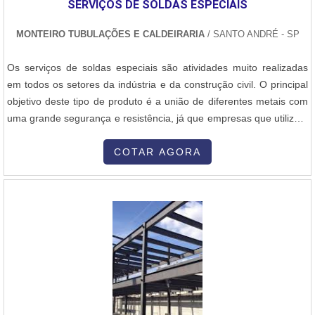
SERVIÇOS DE SOLDAS ESPECIAIS
qualidade, o que garante o sucesso aos parceiros de ponta a
ponta..
MONTEIRO TUBULAÇÕES E CALDEIRARIA
/ SANTO ANDRÉ - SP
Os serviços de soldas especiais são atividades muito realizadas
em todos os setores da indústria e da construção civil. O principal
objetivo deste tipo de produto é a união de diferentes metais com
uma grande segurança e resistência, já que empresas que utilizam
várias estruturas de metais, que muitas vezes necessitam muitas
vezes em realizar mudanças para a prestação de um determinado
COTAR AGORA
serviço, desse modo, a solda se torna algo necessário para....