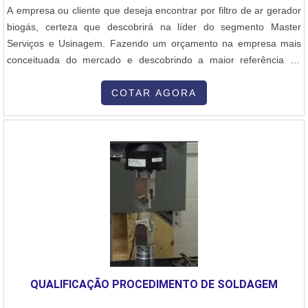
A empresa ou cliente que deseja encontrar por filtro de ar gerador
biogás, certeza que descobrirá na líder do segmento Master
Serviços e Usinagem. Fazendo um orçamento na empresa mais
conceituada do mercado e descobrindo a maior referência de
qualidade da área de atuação. Quando o desejo é por filtro de ar
gerador biogás, com a equipe da Master Serviços e Usinagem o
COTAR AGORA
cliente encontrará precisão com pagamento acessível.MAIS
DETALHES INTERESSANTES SOBRE FILTRO DE AR GERADOR
BIOGÁSA Master Serviços e Usinagem canaliza sua energia em
oferecer aos parceiros uma estrutura com escritório de alta
qualidade onde são realizadas as atividades e equipamentos de
última geração, tudo isso para garantir que se tenha filtro de ar
gerador biogás com proteção. Há muitas maneiras eficientes de
demonstrar competência e excelência em sua área de atuação. A
Master Serviços e Usinagem se mostra referência por ter:
Atendimento de forma personalizada para cada cliente;
Recuperação com excelência de variados tipos de equipamentos;
QUALIFICAÇÃO PROCEDIMENTO DE SOLDAGEM
As melhores técnicas com homologação.Ainda com uma visão
analítica sobre filtro de ar gerador biogás, é importante buscar uma