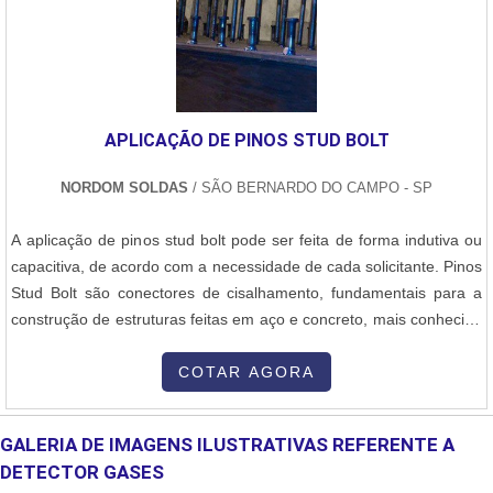
APLICAÇÃO DE PINOS STUD BOLT
NORDOM SOLDAS
/ SÃO BERNARDO DO CAMPO - SP
A aplicação de pinos stud bolt pode ser feita de forma indutiva ou
capacitiva, de acordo com a necessidade de cada solicitante. Pinos
Stud Bolt são conectores de cisalhamento, fundamentais para a
construção de estruturas feitas em aço e concreto, mais conhecida
como lajes steel deck. Segundo o desempenho e resistência, o
pino Stud Bolt são utilizados em larga escala nas obras de médio e
COTAR AGORA
grande porte, incluindo viadutos, edifícios, pontos, usinas de
energia, entre outras edificações.DETALHES ADIC.
GALERIA DE IMAGENS ILUSTRATIVAS REFERENTE A
DETECTOR GASES