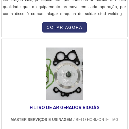
qualidade que o equipamento promove em cada operação, por
conta disso é comum alugar maquina de soldar stud welding.O
método Stud Welding consiste na fundição de dois materiais
metálicos, por meio de corrente elétrica. O processo é muito rápido
COTAR AGORA
e acontece em milissegundos, impossível de identificar a olho nu. A
soldagem não deixa rastros ou danificações no material base .
FILTRO DE AR GERADOR BIOGÁS
MASTER SERVIÇOS E USINAGEM
/ BELO HORIZONTE - MG