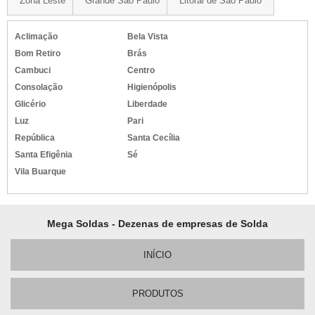
Zona Leste
Grande São Paulo
Litoral de São Paulo
Aclimação
Bela Vista
Bom Retiro
Brás
Cambuci
Centro
Consolação
Higienópolis
Glicério
Liberdade
Luz
Pari
República
Santa Cecília
Santa Efigênia
Sé
Vila Buarque
Mega Soldas - Dezenas de empresas de Solda
INÍCIO
PRODUTOS