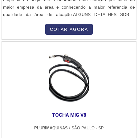
maior empresa da área e conhecendo a maior referência de
qualidade da área de atuação.ALGUNS DETALHES SOBRE
RAMPA DE GÁS CALDEIRAQuem procura por rampa de gás
caldeira em uma empresa comprometida com seus serviços,
COTAR AGORA
encontra o site da E-Burner Combustão Industrial. Com grande
expressão de mercado quando o assunto é cavalete de gás e
assistência técnica em queimadores industriais, garantindo o que
há de melhor na atualidade.Ainda focando na qualidade em rampa
de gás caldeira, mais do que visar apenas lucratividade, deve
oferecer produtos e serviços que tenham ótima qualidade e
precisão, características simples, mas que mostram o
comprometimento da empresa com seus clientes.É importante
lembrar que o produto deve sempre ser adquirido com empresas
especializadas no segmento. Esse tipo de cuidado ajuda a garantir
a qualidade e durabilidade dos materiais, além de evitar prejuízos
TOCHA MIG V8
com substituições frequentes de produtos que não cumprem com
suas funções adequadamente. Assim, é possível poupar gastos
PLURIMAQUINAS
/ SÃO PAULO - SP
desnecessários.Existem diversos motivos para a E-Burner