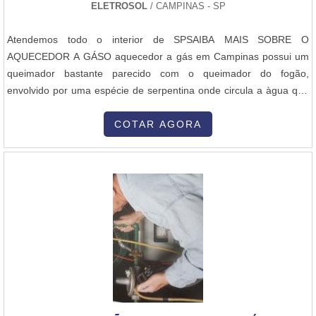
ELETROSOL
/ CAMPINAS - SP
com qualidade.
adquirir itens de qualidade atestam o nome e a qualidade da
empresa.ONDE ENCONTRAR TOCHA MIG V8 COM A MELHOR
Atendemos todo o interior de SPSAIBA MAIS SOBRE O
QUALIDADENa Plurimáquinas é possível garantir o que há de
AQUECEDOR A GÁSO aquecedor a gás em Campinas possui um
melhor em venda e manutenção de máquinas de solda e
queimador bastante parecido com o queimador do fogão,
acessórios. Líder em qualidade, a empresa oferece uma variedade
envolvido por uma espécie de serpentina onde circula a àgua que
de ítens e também atua no segmento de venda e manutenção de
irá ser aquecida. Ao ser acionado, este fogo é controlado
ferramentas elétricas. E pensando no cliente, além de toda
automaticamente por um pressostato que possui um sensor na
COTAR AGORA
qualidade e tecnologia, ainda oferece as melhores condições de
rede de água e uma válvula que controla a passagem do gás para
pagamento do mercado..
o queimador. Quanto mais fria a água, mais i....