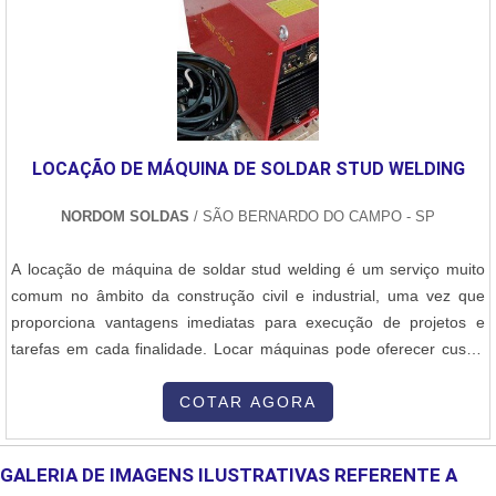
LOCAÇÃO DE MÁQUINA DE SOLDAR STUD WELDING
NORDOM SOLDAS
/ SÃO BERNARDO DO CAMPO - SP
A locação de máquina de soldar stud welding é um serviço muito
comum no âmbito da construção civil e industrial, uma vez que
proporciona vantagens imediatas para execução de projetos e
tarefas em cada finalidade. Locar máquinas pode oferecer custo-
benefício excelente para o empreendedor, principalmente se
tratando das soldadoras Stud Welding. O equipamento é usado
COTAR AGORA
para soldagens por meio de aquecimento e fundição de materiais
metálicos, resultando em fixação e diminuição de danificações dos
GALERIA DE IMAGENS ILUSTRATIVAS REFERENTE A
mate.