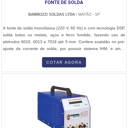
FONTE DE SOLDA
BAMBOZZI SOLDAS LTDA
/ MATÃO - SP
A fonte de solda monofásica (220 V, 60 Hz) e com tecnologia DSP,
solda todos os metais, aços e ferro fundido, fazendo uso de
eletrodos 6010, 6013 e 7018 até 5 mm. Confere exatidão no pré-
ajuste da corrente de solda, por possuir sistema IHM, e ainda
permite que suas principais funções sejam controladas com um só
chip. Além disso, a fonte de solda resiste às intempéries da rede,
COTAR AGORA
com classe de isolação B-130, e corrente de entrada de 48 A....