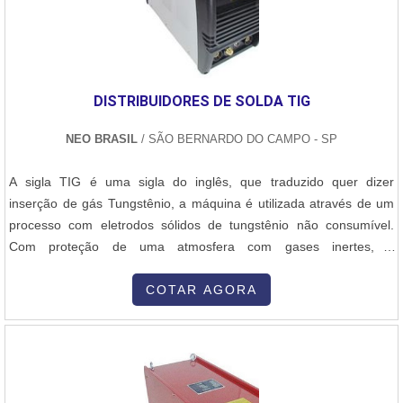
DISTRIBUIDORES DE SOLDA TIG
NEO BRASIL
/ SÃO BERNARDO DO CAMPO - SP
A sigla TIG é uma sigla do inglês, que traduzido quer dizer
inserção de gás Tungstênio, a máquina é utilizada através de um
processo com eletrodos sólidos de tungstênio não consumível.
Com proteção de uma atmosfera com gases inertes, o
equipamento de solda TIG pode criar um arco que fará a proteção
da poça de fusão da máquina. Podendo até mesmo um metal ser
COTAR AGORA
acionado pelos enchimento nos limites da soldagem. Evitando
problemas, recomenda-se com....