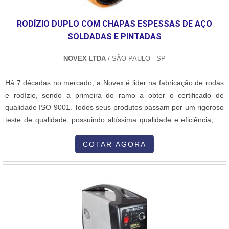
RODÍZIO DUPLO COM CHAPAS ESPESSAS DE AÇO
SOLDADAS E PINTADAS
NOVEX LTDA
/ SÃO PAULO - SP
Há 7 décadas no mercado, a Novex é lider na fabricação de rodas
e rodízio, sendo a primeira do ramo a obter o certificado de
qualidade ISO 9001. Todos seus produtos passam por um rigoroso
teste de qualidade, possuindo altíssima qualidade e eficiência, tal
como o Rodízio Duplo com chapas espessas de aço soldadas e
pintadas. Para mais informações sobre o Rodízio Duplo com
COTAR AGORA
chapas espessas de aço soldadas e pintadas, a Novex está à
disposição para....