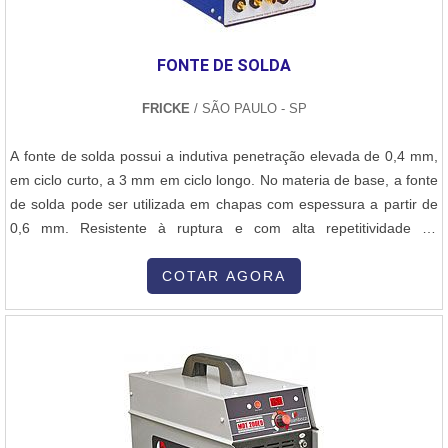
FONTE DE SOLDA
FRICKE
/ SÃO PAULO - SP
A fonte de solda possui a indutiva penetração elevada de 0,4 mm,
em ciclo curto, a 3 mm em ciclo longo. No materia de base, a fonte
de solda pode ser utilizada em chapas com espessura a partir de
0,6 mm. Resistente à ruptura e com alta repetitividade do
processo, a fonte de solda em pinos e porcas das séries BMK e
BMH destina-se a serviços de caldeiraria, construção civil, painéis
COTAR AGORA
e trocadores de calor. Os equipamentos fabricados pela F...