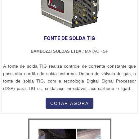
FONTE DE SOLDA TIG
BAMBOZZI SOLDAS LTDA
/ MATÃO - SP
A fonte de solda TIG realiza controle de corrente constante que
possibilita cordão de solda uniforme. Dotada de válvula de gás, a
fonte de solda TIG, com a tecnologia Digital Signal Processor
(DSP) para TIG cc, solda aço inoxidável, aço-carbono e ligados,
fundidos, cobre e bronze, em tensão de 220 V, 50/60 Hz. Além
disso, a fonte de solda TIG da Bambozzi tem funções diferenciadas
COTAR AGORA
e modernas, monitora geração de pulsos de disparos, mediç...