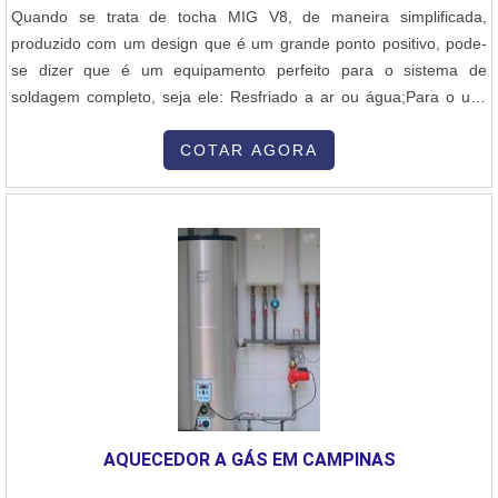
Combustão Industrial ter se tornado destaque quando pensamos
Quando se trata de tocha MIG V8, de maneira simplificada,
em uma empresa que entrega confiança e serviços de qualidade.
produzido com um design que é um grande ponto positivo, pode-
Alguns desses motivos são: Equipe com formação e experiência
se dizer que é um equipamento perfeito para o sistema de
internacional; Profissionais com vasta experiência na área de
soldagem completo, seja ele: Resfriado a ar ou água;Para o uso
atuação; Equipe de alta qualidade; Escritório de alta qualidade
manual ou automatizado;Para aplicações de robô.O PRODUTO
onde são realizadas as atividades; Sala de treinamento com
GARANTE UMA SÉRIE DE BENEFÍCIOSCom a alça aperfeiçoada
COTAR AGORA
materiais sofisticados; Equipamentos de última geração.GARANTIA
ergonomicamente, a tocha de solda fica acomodada na mão com
DE QUALIDADE COMPROVADASomente na E-Burner Combustão
segurança, permitindo um manuseio simples tendo aplicabilidade
Industrial as melhores opções sempre estão à disposição quando
em liberar o gás no fluxo previamente regulado. A empresa
se procura soluções para rampa de gás caldeira. São diversas
garante a satisfação dos clientes através de um atendimento
opções de itens oferecidos, como cavalete de gás e manutenção
singular, por meio de profissionais treinados e altamente
corretiva para queimadores.É conhecida por ser uma empresa
qualificados.Assim, o arame começa a correr por dentro da tocha
comprometida com seus serviços e uma empresa que preza pela
na velocidade regulada e libera a energia em amps, também
segurança, qualificações construídas por focar suas ações no
regulada, para abrir o arco de solda, função de grande importância
resultado final, tendo escritório de alta qualidade onde são
para diversas empresas de segmentos como indústrias,
realizadas as atividades e sala de treinamento com materiais
metalúrgicas e segmentos industriais diversos.De certa forma, tem
sofisticados. Tudo isso, somado a uma equipe com formação e
como diferencial do escopo excelente relação custo benefício, alta
AQUECEDOR A GÁS EM CAMPINAS
experiência internacional e profissionais com vasta experiência na
durabilidade e bom desempenho, adjetivos que fazem do uso um
área de atuação, garante a melhor experiência para os clientes
fator indispensável para o mercado atual, sem sombra de dúvidas,