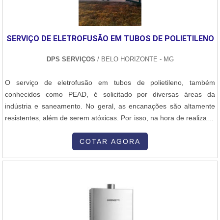
sofisticados. Todos esses fatores, agregados a uma equipe
multidisciplinar de consultores associados e colaboradores
eficientes, fecham todo o ciclo de entrega com excelência para
SERVIÇO DE ELETROFUSÃO EM TUBOS DE POLIETILENO
toda a carteira de clientes.
DPS SERVIÇOS
/ BELO HORIZONTE - MG
O serviço de eletrofusão em tubos de polietileno, também
conhecidos como PEAD, é solicitado por diversas áreas da
indústria e saneamento. No geral, as encanações são altamente
resistentes, além de serem atóxicas. Por isso, na hora de realizar a
soldagem do tubo, seja em instalações novas ou para reparos, é
essencial utilizar o método certo.DETALHES SOBRE O
COTAR AGORA
PROCEDIMENTO DE QUALIDADEEspecializada em soldagem por
eletrofusão, a DPS conta com equipamentos de primeira linha,
garantindo os melhores resultados. Além disso, o serviço é
executado por profissionais experientes e capacitados, capazes de
oferecer soluções que atendam todas as demandas e
necessidades de cada cliente. Não só isso, a companhia conta