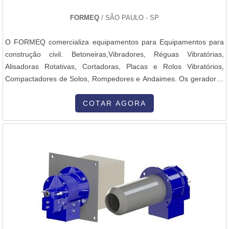
FORMEQ
/ SÃO PAULO - SP
O FORMEQ comercializa equipamentos para Equipamentos para
construção civil. Betoneiras,Vibradores, Réguas Vibratórias,
Alisadoras Rotativas, Cortadoras, Placas e Rolos Vibratórios,
Compactadores de Solos, Rompedores e Andaimes. Os geradores
elétricos para soldagem disponíveis na FORMEQ distribuidora de
várias marcas e que tem entrega em todo o Brasil com eficiência e
COTAR AGORA
ajuda de sua equipe técnica altamente capacitada e que oferece o
servi...