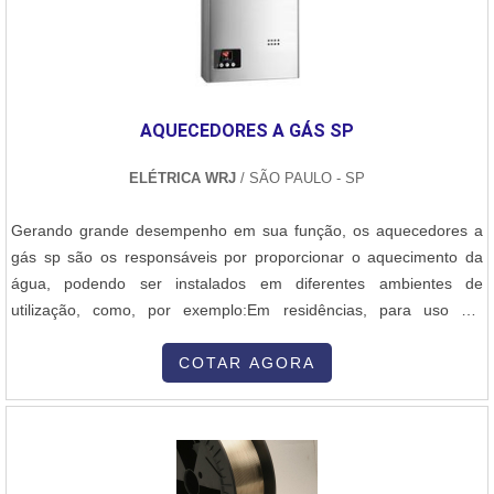
com atendimento personalizado, auxiliando cada cliente na
contratação de serviços ou locação de equipamentos, suprindo as
expectativas de cada contratante. Desse modo, é possível garantir
uma contratação com redução de custos a curtos, médios e longos
prazos.Localizada estrategicamente em Belo Horizonte, em Minas
AQUECEDORES A GÁS SP
Gerais, a DPS Serviços atua com agilidade em todo o Brasil,
América Latina, dentre outras regiões. Além disso, a companhia
ELÉTRICA WRJ
/ SÃO PAULO - SP
conta com um portfólio versátil e eficiente. Dentre os principais
serviços oferecidos, destacam-se:Locação de
Gerando grande desempenho em sua função, os aquecedores a
equipamentos;Soldagem por eletrofusão;Soldagem por
gás sp são os responsáveis por proporcionar o aquecimento da
termofusão;Manutenção de linhas em PEAD e PP.O MELHOR
água, podendo ser instalados em diferentes ambientes de
SERVIÇO DE ELETROFUSÃO EM TUBOS DE POLIETILENOA
utilização, como, por exemplo:Em residências, para uso em
DPS, presente há mais de 40 anos no mercado, oferece o serviço
chuveiros, torneiras, etc,Hospitais, para a lavagem
de soldagem por eletrofusão com a melhor qualidade do mercado.
higienizada,Hotéis, para piscina, banheira,Indústrias, para
COTAR AGORA
Além disso, ela oferece a locação de equipamentos para
processos industriais específicos. AQUECEDORES A GÁS
soldagens e geradores de energia. Solicite um orçamento, por
ALTAMENTE QUALIFICADOO aquecimento da água é ocor....
email ou telefone, e descubra mais detalhes!.