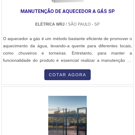
evitar prejuízos com imprevistos e execuções mal elaboradas.
MANUTENÇÃO DE AQUECEDOR A GÁS SP
Assim, é possível poupar gastos desnecessários.Existem diversos
motivos para a M M e Manutenção e Montagem ter se tornado
ELÉTRICA WRJ
/ SÃO PAULO - SP
destaque quando pensamos em uma empresa que entrega
confiança e serviços de qualidade. Alguns desses motivos são:
O aquecedor a gás é um método bastante eficiente de promover o
Equipe multidisciplinar de consultores associados; Profissionais
aquecimento da água, levando-a quente para diferentes locais,
com vasta experiência na área de atuação; Equipe de alta
como chuveiros e torneiras. Entretanto, para manter a
qualidade; Escritório de alta qualidade onde são realizadas as
funcionalidade do produto é essencial realizar a manutenção de
atividades; Sala de treinamento com materiais sofisticados;
aquecedor a gás sp, uma medida essencial capaz de precaver
Equipamentos de última geração.QUALIDADE COMPROVADA NO
diferentes problemas e repará-los, se necessário, em variados
COTAR AGORA
SEGMENTOApenas na M M e Manutenção e Montagem sempre
casos. Por isso, uma manutenção pode ser de
tem a solução mais buscada na área de caldeiraria de aço inox.
caráter:Preventivo,Corretivo,Emergencial....
São diversas opções disponibilizadas, como secadores de grãos e
reforma de concha de carregadeira.Tudo isso por ser uma
empresa comprometida com seus serviços e uma empresa
inovadora, qualificações construídas por focar suas ações no
resultado final, tendo escritório de alta qualidade onde são
realizadas as atividades e sala de treinamento com materiais