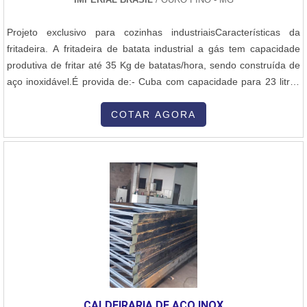
Projeto exclusivo para cozinhas industriaisCaracterísticas da
fritadeira. A fritadeira de batata industrial a gás tem capacidade
produtiva de fritar até 35 Kg de batatas/hora, sendo construída de
aço inoxidável.É provida de:- Cuba com capacidade para 23 litros
de óleo,- Fundo angulado,- Dreno para escoamento Ø 1 com
registro de fecho rápido,- Chaminé elevada para a saída de gases
COTAR AGORA
queimados,- Gabinete inferior fechado com porta frontal.
Process....
CALDEIRARIA DE AÇO INOX