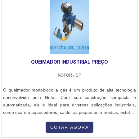
justo, sempre deve-se buscar uma empresa que tenha produtos e
serviços com ótima qualidade e proteção, detalhes que passam
despercebidos e podem gerar prejuízo futuros para os
clientes.Existem muitas formas diferentes de demonstrar
conhecimento e autoridade em uma área de atuação. Abaixo os
motivos pelos quais a Sanne Metals é destaque quando pesquisar
por vareta de solda prata preço acessível: Equipe multidisciplinar
de consultores associados Profissionais com vasta experiência na
QUEIMADOR INDUSTRIAL PREÇO
área; Trabalhadores de alta qualidade Escritório de alta qualidade
onde são realizadas as atividades Sólida experiência no mercado;
NOFOR
/ SP
Equipamentos de última geração.EFICIÊNCIA E QUALIDADE
COMPROVADANa Sanne Metals existem as melhores condições
O queimador monobloco a gás é um produto de alta tecnologia
para quem deseja achar o que precisa para vareta de solda prata
desenvolvido pela Nofor. Com sua construção compacta e
preço justo. São opções variadas que a empresa oferece, como
automatizada, ele é ideal para diversas aplicações industriais,
fios e lâminas de solda prata e equipamentos para soldagem e
como uso em aquecedores, caldeiras pequenas e médias, estufas,
brasagem.É reconhecida por ser comprometida com os serviços e
cabines de pintura, fornos de padaria, geradores de calor e
segura, características possíveis pelo fato de a empresa ter
geradores de ar quente. Sua eficiência e confiabilidade
COTAR AGORA
escritório de alta qualidade onde são realizadas as atividades e
proporcionam um excelente desempenho, garantindo a qualidade