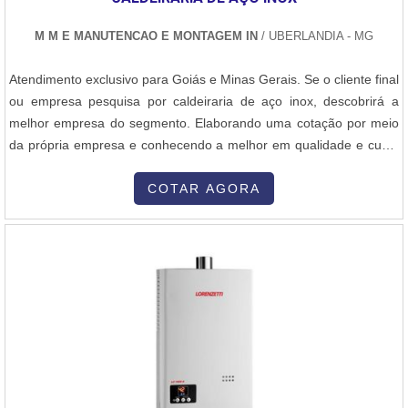
M M E MANUTENCAO E MONTAGEM IN
/ UBERLANDIA - MG
Atendimento exclusivo para Goiás e Minas Gerais. Se o cliente final
ou empresa pesquisa por caldeiraria de aço inox, descobrirá a
melhor empresa do segmento. Elaborando uma cotação por meio
da própria empresa e conhecendo a melhor em qualidade e custo
benefício.DETALHES SOBRE CALDEIRARIA DE AÇO INOXQuem
quer achar caldeiraria de aço inox em uma empresa comprometida
COTAR AGORA
com seus serviços, encontra na internet a M M e Manutenção e
Montagem. É possível encontrar filtro prensa e montagem de
tubulações em aço carbono, visando sempre a qualidade final para
a fidelização do cliente.Não obstante, quando falamos em
caldeiraria de aço inox, deve-se descartar empresas que não
tenham produtos e serviços com ótima qualidade e proteção,
pequenos detalhes, mas de grande valia para saber a procedência
e seriedade da empresa.É importante lembrar que o serviço deve
ser prestado por empresas especializadas. Esse tipo de cuidado
ajuda a garantir a qualidade e assertividade do serviço, além de