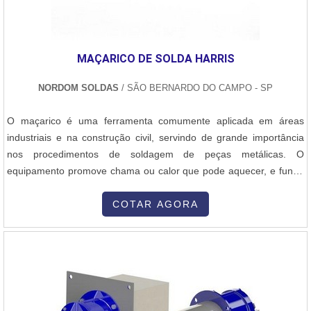
MAÇARICO DE SOLDA HARRIS
NORDOM SOLDAS
/ SÃO BERNARDO DO CAMPO - SP
O maçarico é uma ferramenta comumente aplicada em áreas
industriais e na construção civil, servindo de grande importância
nos procedimentos de soldagem de peças metálicas. O
equipamento promove chama ou calor que pode aquecer, e fundir
diversos tipos de metais, como cobre, ferro, alumínio, entre outros.
O maçarico de solda harris, na indústria, é utilizado com
COTAR AGORA
veemência durante brasagem e soldagem.Com características de
leveza e durabil...