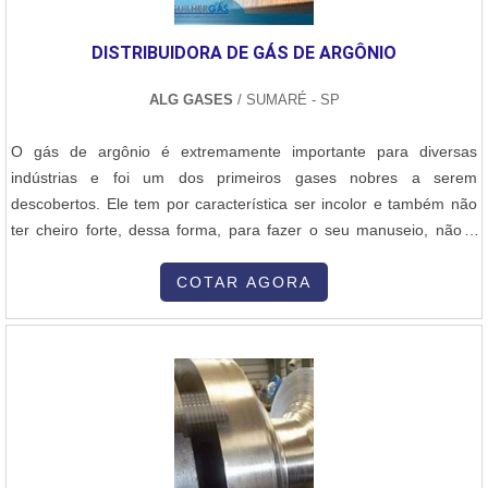
DISTRIBUIDORA DE GÁS DE ARGÔNIO
ALG GASES
/ SUMARÉ - SP
O gás de argônio é extremamente importante para diversas
indústrias e foi um dos primeiros gases nobres a serem
descobertos. Ele tem por característica ser incolor e também não
ter cheiro forte, dessa forma, para fazer o seu manuseio, não é
necessária uma vestimenta de proteção específica. O gás argônio
é usado principalmente em grandes museus, pois ele tem a
COTAR AGORA
capacidade de conservar peças de arte. Para isso, basta submeter
o local que deseja à....