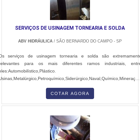
SERVIÇOS DE USINAGEM TORNEARIA E SOLDA
ABV HIDRÁULICA
/ SÃO BERNARDO DO CAMPO - SP
Os serviços de usinagem tornearia e solda são extremament
relevantes para os mais diferentes ramos industriais, entr
eles:Automobilístico,Plástico.
Usinas,Metalúrgico,Petroquímico,Siderúrgico,Naval,Químico,Mineração
Este tipo de serviço tem como intuito garantir as industriais peça
altamente eficientes que possam contribuir com o desenvolviment
COTAR AGORA
pleno das atividades fabris. Além de assegurar uma melho
performance produtiva, este tipo serv....