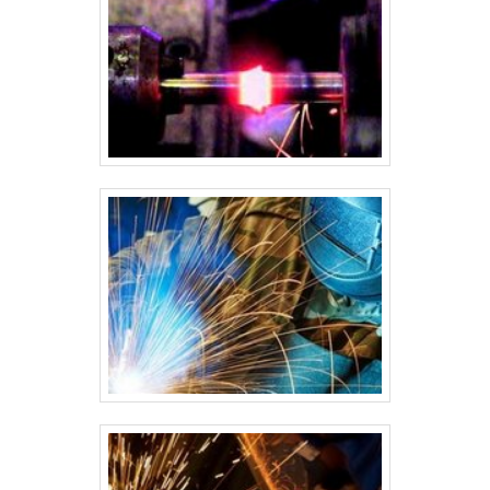
mecânico. Secagem: O silo é deixado para secar completamente
antes de ser transportado para o local de instalação. 9. Transporte
e Instalação Após a conclusão da fabricação, o silo é transportado
para o local de instalação. Em muitos casos, ele pode ser
desmontado em partes para facilitar o transporte. A instalação
inclui: Posicionamento do silo: O silo é colocado na base de
concreto ou estrutura de apoio. Montagem final no local: Reunião
de todas as partes do silo no local de instalação, incluindo a
fixação na base, a instalação de sistemas de carregamento e
descarga, e a conexão com a rede elétrica ou de ventilação, se
necessário. Conclusão A fabricação de silos em aço carbono é um
processo complexo que exige precisão em cada etapa, desde o
planejamento e o projeto até a execução e os testes de qualidade.
O aço carbono, com suas qualidades de resistência e custo
acessível, é uma escolha popular para a construção desses
equipamentos, garantindo que os silos sejam seguros, eficientes e
duráveis.