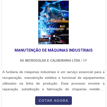
Pressão: Os silos são projetados para suportar a pressão interna
do material armazenado. Isso envolve cálculos estruturais para
garantir que as paredes e a base suportem a carga com
segurança. Normas Técnicas: O projeto deve seguir normas
técnicas de segurança, como as normas NR-12, ABNT NBR 15544
(silos metálicos) e normas internacionais de construção de silos e
estruturas metálicas. 2. Seleção e Preparação do Aço Carbono O
aço carbono, geralmente utilizado para a fabricação de silos, é
escolhido por sua resistência e custo-benefício. Os principais tipos
MANUTENÇÃO DE MÁQUINAS INDUSTRIAIS
de aço carbono utilizados são os aços de baixo carbono (Aço
1020) e aços de médio carbono (Aço 1045), que apresentam boa
AS MICROSOLDA E CALDEIRARIA LTDA
/ SP
soldabilidade e alta resistência. A chapa de aço carbono é
adquirida em grandes dimensões e, muitas vezes, passa por
A funilaria de máquinas industriais é um serviço essencial para a
tratamentos adicionais como: Corte e dimensionamento: As chapas
recuperação, manutenção estética e funcional de equipamentos
de aço são cortadas conforme as dimensões especificadas no
utilizados na linha de produção. Esse processo envolve a
projeto do silo. Tratamento anticorrosivo: Pode ser aplicada uma
reparação, substituição e fabricação de chaparias metálicas,
camada de proteção contra corrosão, como pintura epóxi ou
carenagens, proteções e outras estruturas externas das máquinas.
galvanização, para aumentar a durabilidade do silo, especialmente
O trabalho começa com uma avaliação detalhada do estado da
COTAR AGORA
em ambientes agressivos. 3. Corte e Conformação das Chapas de
máquina, identificando amassados, corrosões, trincas ou partes