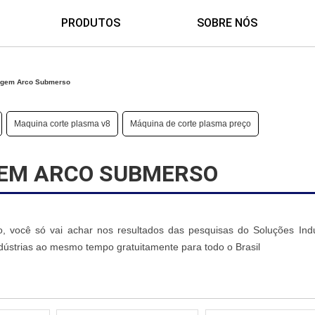
PRODUTOS
SOBRE NÓS
agem Arco Submerso
Maquina corte plasma v8
Máquina de corte plasma preço
GEM ARCO SUBMERSO
você só vai achar nos resultados das pesquisas do Soluções Indus
dústrias ao mesmo tempo gratuitamente para todo o Brasil