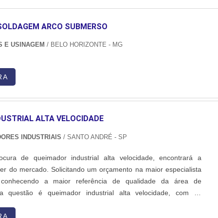
SOLDAGEM ARCO SUBMERSO
S E USINAGEM
/ BELO HORIZONTE - MG
RA
USTRIAL ALTA VELOCIDADE
DORES INDUSTRIAIS
/ SANTO ANDRÉ - SP
ura de queimador industrial alta velocidade, encontrará a
er do mercado. Solicitando um orçamento na maior especialista
conhecendo a maior referência de qualidade da área de
a questão é queimador industrial alta velocidade, com os
 Inovatti Queimadores Industriais o cliente encontrará ótima
ndimento a indústrias de diversos ramos.MAIS SOBRE QU...
RA