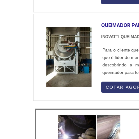
QUEIMADOR PA
INOVATTI QUEIMA
Para o cliente qu
que é líder do me
descobrindo a m
queimador para for
proteção com so
SOBRE QUEIMADOR
COTAR AGO