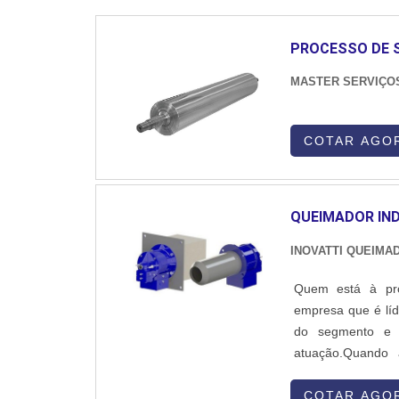
PROCESSO DE 
MASTER SERVIÇO
COTAR AGO
QUEIMADOR IND
INOVATTI QUEIMA
Quem está à proc
empresa que é líd
do segmento e 
atuação.Quando 
colaboradores da
qualidade com ate
COTAR AGO