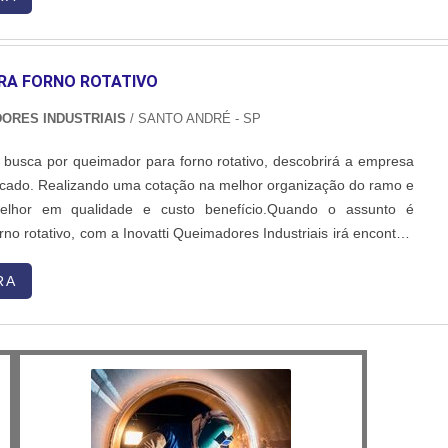
RA FORNO ROTATIVO
DORES INDUSTRIAIS
/ SANTO ANDRÉ - SP
e busca por queimador para forno rotativo, descobrirá a empresa
rcado. Realizando uma cotação na melhor organização do ramo e
elhor em qualidade e custo benefício.Quando o assunto é
no rotativo, com a Inovatti Queimadores Industriais irá encontrar
luções para estufas, fornos e caldeiras.MAIS INFORMAÇÕES
 PARA FORNO ROTATIVOA Inovatti Queimad...
RA