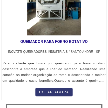
QUEIMADOR PARA FORNO ROTATIVO
INOVATTI QUEIMADORES INDUSTRIAIS
/ SANTO ANDRÉ - SP
Para o cliente que busca por queimador para forno rotativo,
descobrirá a empresa que é líder do mercado. Realizando uma
cotação na melhor organização do ramo e descobrindo a melhor
em qualidade e custo benefício.Quando o assunto é queimador
para forno rotativo, com a Inovatti Queimadores Industriais irá
encontrar proteção com soluções para estufas, fornos e
COTAR AGORA
caldeiras.MAIS INFORMAÇÕES SOBRE QUEIMADOR PARA
FORNO ROTATIVOA Inovatti Queimad...