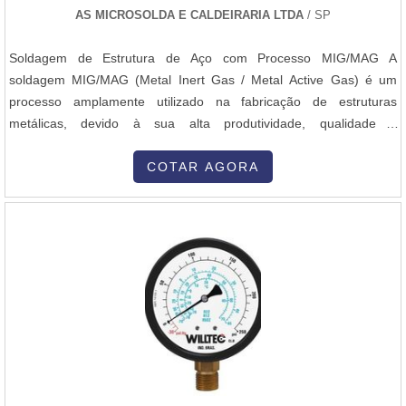
AS MICROSOLDA E CALDEIRARIA LTDA
/ SP
Soldagem de Estrutura de Aço com Processo MIG/MAG A
soldagem MIG/MAG (Metal Inert Gas / Metal Active Gas) é um
processo amplamente utilizado na fabricação de estruturas
metálicas, devido à sua alta produtividade, qualidade e
versatilidade. Na soldagem de uma estrutura de aço, o processo
inicia-se com o preparo das superfícies, que devem estar limpas,
COTAR AGORA
livres de ferrugem, óleo ou impurezas. Em seguida, as peças são
posicionadas e fixadas com precisão, garantindo o alinhamento e o
espaçamento adequado das juntas. Durante a soldagem
MIG/MAG, um arame contínuo é alimentado automaticamente pela
tocha de solda, ao mesmo tempo em que um gás de proteção
(argônio com CO₂ ou 100% CO₂) é liberado para proteger o arco
elétrico e a poça de fusão contra a contaminação atmosférica. O
operador regula parâmetros como tensão, corrente e velocidade
do arame, de acordo com a espessura do aço e a posição de
soldagem. A técnica aplicada garante boa penetração, controle do