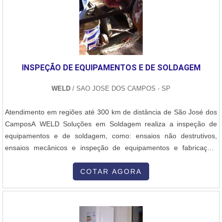
de atuação. A Master Serviços e Usinagem se mostra referência
por ter: Atendimento de forma personalizada para cada cliente;
Recuperação com excelência de variados tipos de equipamentos;
As melhores técnicas com homologação.Não obstante, quando
falamos em caldeiraria em geral, é importante buscar uma
empresa que tenha produtos e serviços com ótima qualidade e
INSPEÇÃO DE EQUIPAMENTOS E DE SOLDAGEM
assertividade, detalhes primordiais que são deixados de lado por
muitas empresas que não focam na fidelização do cliente.É por
WELD
/ SAO JOSE DOS CAMPOS - SP
estes motivos que a Master Serviços e Usinagem é uma empresa
comprometida com seus serviços quando se trata de empresas do
Atendimento em regiões até 300 km de distância de São José dos
segmento de metalização por ARCSPRAY, cromagem por cromo
CamposA WELD Soluções em Soldagem realiza a inspeção de
duro, usinagem, caldeiraria e soldas especiais. A empresa busca a
equipamentos e de soldagem, como: ensaios não destrutivos,
tecnologia e desenvolvimento no que gera resultado e qualidade
ensaios mecânicos e inspeção de equipamentos e fabricação.
para os clientes.A MELHOR EMPRESA NO SEGMENTOApenas na
Possui profissionais qualificados conforme os requisitos FBTS,
Master Serviços e Usinagem existe variedade e qualidade quando
ABENDI, ASNT e AWS, além de dispor de procedimentos
COTAR AGORA
o assunto for metalização por ARCSPRAY, cromagem por cromo
qualificados por Inspetores de END Nível 3 em cada modalidade.
duro, usinagem, caldeiraria e soldas especiais. Prezando pelo que
Os principais serviços são:- Ens....
há de mais moderno, traz inovações e variedades em recuperação
de cilindros pneumáticos e recuperação de peças para motores e