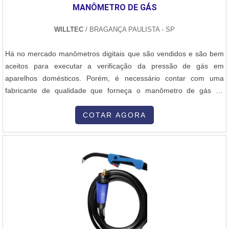
cordão e mínima geração de respingos, resultando em soldas
MANÔMETRO DE GÁS
limpas e resistentes. Após a soldagem, é feita a inspeção visual e,
se necessário, testes não destrutivos para garantir a integridade da
WILLTEC
/ BRAGANÇA PAULISTA - SP
estrutura e a conformidade com os requisitos do projeto. Este
processo é ideal para estruturas metálicas de médio e grande
Há no mercado manômetros digitais que são vendidos e são bem
porte, oferecendo alta eficiência e excelente acabamento.
aceitos para executar a verificação da pressão de gás em
aparelhos domésticos. Porém, é necessário contar com uma
fabricante de qualidade que forneça o manômetro de gás de
qualidade e com garantia de excelência de funcionamento. É
importante levar em consideração que dispositivo tem como uso
COTAR AGORA
principal e único em medições de pressão de um determinado gás.
Esses itens são fabricados em....