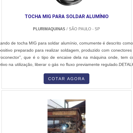
TOCHA MIG PARA SOLDAR ALUMÍNIO
PLURIMAQUINAS
/ SÃO PAULO - SP
tando de tocha MIG para soldar alumínio, comumente é descrito com
positivo preparado para realizar soldagem, produzido com conectores 
roconector”, que é o tipo de encaixe dela na máquina onde, tem 
etivo na utilização, liberar o gás no fluxo previamente regulado.DETA
BRE O FUNCIONAMENTO DO PRODUTOPara um funcionamento
esso, o arame deve começar a correr por dentro da tocha na veloci
COTAR AGORA
ulada e liberar a energia em amps, também regulada, para abrir o arc
da, tornando-se imprescindível para segmentos como indústr
alúrgicas e segmentos industriais diversos.O que temos que ter se
mente é que pode ser reconhecido pelos diferenciais que envo
elente relação custo benefício, bom desempenho e alta durabilid
ores que somados a outras variáveis compõem vertentes que tr
ndes benefícios para as empresas.Na empresa existe o que há de me