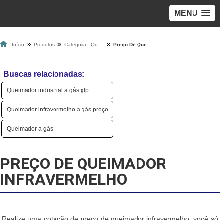
MENU
Início
Produtos
Categoria - Queimadores A Gás
Preço De Queimador Infravermelho
Buscas relacionadas:
Queimador industrial a gás glp
Queimador infravermelho a gás preço
Queimador a gás
PREÇO DE QUEIMADOR
INFRAVERMELHO
Realize uma cotação de preço de queimador infravermelho, você só