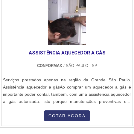
grupo geradores jenbacher e cat com ótima qualidade e
proteção.Para uma maior satisfação dos clientes, a empresa busca
investir nos melhores profissionais do mercado, e em instalações
modernas, garantindo assim, a sua confiança e boa cotação no
mercado.A Master Serviços e Usinagem é uma empresa que tem
feito a diferença no mercado pela seriedade e qualidade que
comprova sua essência de trazer o melhor para os parceiros..
ASSISTÊNCIA AQUECEDOR A GÁS
CONFORMAX
/ SÃO PAULO - SP
Serviços prestados apenas na região da Grande São Paulo.
Assistência aquecedor a gásAo comprar um aquecedor a gás é
importante poder contar, também, com uma assistência aquecedor
a gás autorizada. Isto porque manutenções preventivas são
necessárias, e, além disso, instruções e orientações por parte de
profissionais especializados, garantem a segurança de seus
COTAR AGORA
usuários. A manutenção preventiva é necessária para segurança
da sua família e da mai....