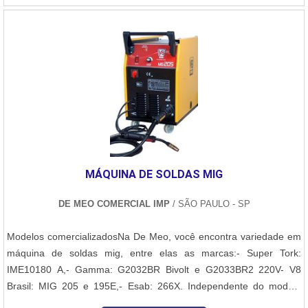
rolo superior, rolo do meio e rolo inferior. Esses rolos são
responsáveis por esmagar a cana e extrair o caldo, que será
utilizado na produção de açúcar e álcool.A Normatec possui
expertise na fabricação e reforma de ternos de moenda,
garantindo que esses equipamentos estejam sempre em perfeito
funcionamento. Além disso, a empresa utiliza materiais de alta
qualidade e tecnologia avançada em seus processos de produção,
garantindo a durabilidade e eficiência dos ternos de moenda.A
Normatec também oferece serviços de consultoria especializada,
auxiliando as usinas na escolha do terno de moenda mais
MÁQUINA DE SOLDAS MIG
adequado para suas necessidades. A empresa conta com uma
equipe de profissionais altamente capacitados, que estão sempre
DE MEO COMERCIAL IMP
/ SÃO PAULO - SP
atualizados com as últimas tendências e inovações do setor
sucroalcooleiro.Portanto, se você está em busca de um terno de
Modelos comercializadosNa De Meo, você encontra variedade em
moenda para usina de alta qualidade e eficiência, conte com a
máquina de soldas mig, entre elas as marcas:- Super Tork:
Normatec. Com sua experiência e conhecimento técnico, a
IME10180 A,- Gamma: G2032BR Bivolt e G2033BR2 220V- V8
empresa é capaz de oferecer soluções personalizadas e sob
Brasil: MIG 205 e 195E,- Esab: 266X. Independente do modelo
medida para cada cliente.
escolhido, todos vêm com garantia oferecida por suas respectivas