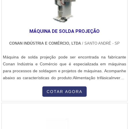
vertentes que trazem grandes benefícios para as empresas. Segue
abaixo as principais vantagens do produto:Durabilidade;Baixo
custo;Baixa manutenção;Alta dureza;Resistente a corrosão.A
empresa tem como diferencial a manutenção preventiva, onde
MÁQUINA DE SOLDA PROJEÇÃO
realiza a limpeza total das máquinas e substituí os componentes
que estiverem danificados e prestes a parar o equipamento,
CONAN INDÚSTRIA E COMÉRCIO, LTDA
/ SANTO ANDRÉ - SP
garantindo o sucesso dos clientes de ponta a ponta. Isso acontece
graças aos investimentos da empresa com ótimos profissionais e
Máquina de solda projeção pode ser encontrada na fabricante
instalações de qualidade, buscando sempre a satisfação do cliente
Conan Indústria e Comércio que é especializada em máquinas
e a excelência em produtos e trabalhos.GARANTIA DE ALTA
para processos de soldagem e projetos de máquinas. Acompanhe
EFICIÊNCIA EM MÁQUINA DE SOLDA MIG V8Somente na
abaixo as características do produto:Alimentação trifásicaInversor
Plurimáquinas as melhores opções sempre estão à espera quando
de média frequência 1000Hz de 40 a 340Kva. Cilindro de 100mm a
precisar de soluções para venda e manutenção de máquinas de
125mm Duplex. Abertura entre as mesas de 200 a
COTAR AGORA
solda e acessórios. Com foco na experiência dos clientes, oferece
500mmComprimento dos braços de 175 a 450mm. Com
itens variados como entre outros e a empresa também atua no
controlador mod. IPAK de média frequencia ....
segmento de venda e manutenção de ferramentas elétricas. .