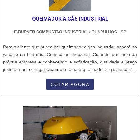
QUEIMADOR A GÁS INDUSTRIAL
E-BURNER COMBUSTAO INDUSTRIAL
/ GUARULHOS - SP
Para o cliente que busca por queimador a gás industrial, achará no
website da E-Burner Combustão Industrial. Cotando por meio da
própria empresa e conhecendo a sofisticação, qualidade e preço
justo em um só lugar.Quando o tema é queimador a gás industrial,
com os profissionais especializados da E-Burner Combustão
Industrial encontramos excelente custo-benefício e
COTAR AGORA
comprometimento com o resultado dos clientes.UM POUCO MAIS
SOBRE QUEIMADOR A GÁS INDUSTRIALA E-Burner Combustão
Industrial objetiva sua energia em proporcionar aos clientes uma
estrutura com escritório de alta qualidade onde são realizadas as
atividades e sala de treinamento com materiais sofisticados, tudo
para oferecer queimador a gás industrial com ótima qualidade.Há
muitas maneiras eficientes de uma empresa demonstrar