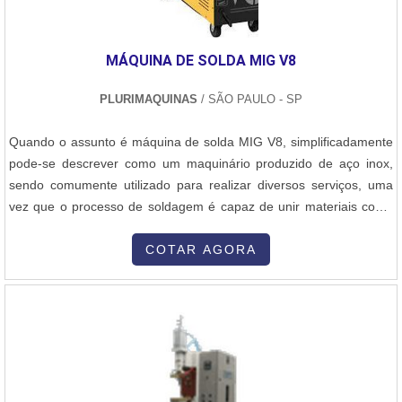
alta qualidade onde são realizadas as atividades e estrutura
suficiente para atender todas as demandas. Todos esses fatores,
MÁQUINA DE SOLDA MIG V8
agregados a uma equipe multidisciplinar de consultores associados
e profissionais qualificados, comprova sua essência de trazer o
PLURIMAQUINAS
/ SÃO PAULO - SP
melhor para todos os clientes.
Quando o assunto é máquina de solda MIG V8, simplificadamente
pode-se descrever como um maquinário produzido de aço inox,
sendo comumente utilizado para realizar diversos serviços, uma
vez que o processo de soldagem é capaz de unir materiais como
ferro, aço e metais, podendo ser fundamental para construção de
máquinas, veículos, pontes, recuperação de peças, construções de
COTAR AGORA
estruturas metálicas, etc.MAIS DETALHES IMPORTANTES SOBRE
O PRODUTOTornando-se imprescindível para segmentos como
fabricante de tratores, de carretas, chassi para caminhão,
implemento rodoviário e indústria forja, industriais de manutenção
industrial , fabricante de moinho vertical.É fundamental ressaltar
que tem como característica da empregabilidade alta qualidade e
eficiência, fatores que somados a outras variáveis compõem