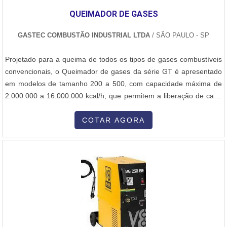
especializadas no segmento. Esse tipo de cuidado ajuda a garantir
QUEIMADOR DE GASES
a qualidade e durabilidade dos materiais, além de evitar prejuízos
com substituições frequentes de produtos que não cumprem com
GASTEC COMBUSTÃO INDUSTRIAL LTDA
/ SÃO PAULO - SP
suas funções adequadamente. Assim, é possível poupar gastos
desnecessários.Existem diversos motivos para a Inovatti
Projetado para a queima de todos os tipos de gases combustíveis
Queimadores Industriais ter se tornado destaque quando
convencionais, o Queimador de gases da série GT é apresentado
pensamos em uma empresa que entrega confiança e serviços de
em modelos de tamanho 200 a 500, com capacidade máxima de
qualidade. Alguns desses motivos são: Equipe multidisciplinar de
2.000.000 a 16.000.000 kcal/h, que permitem a liberação de calor
consultores associados; Profissionais com vasta experiência na
de 2 a 16 milhões de kcal/h. Possui caixa de ar e sistema de
área de atuação; Pagamento acessível; Escritório de alta qualidade
mistura ar/gás de projeto aerodinâmico, que propicia ao
COTAR AGORA
onde são realizadas as atividades; Matéria-prima de excelente
Queimador de gases a distribuição uniforme do ar de combustão,
qualidade; Equipamentos de última geração.QUALIDADES E
produzindo mistura....
PONTOS FORTES DA EMPRESAApenas na Inovatti Queimadores
Industriais existem as melhores variedades no segmento quando o
assunto for preço de queimadores para caldeiras. A empresa
oferece opções como conserto de queimadores e queimador a gás
para forno.Tudo isso por ser uma empresa comprometida com
seus serviços e uma empresa que preza pela segurança,
qualificações possíveis pelo fato de a empresa possuir escritório de