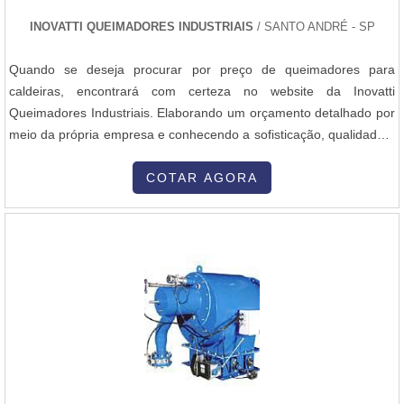
INOVATTI QUEIMADORES INDUSTRIAIS
/ SANTO ANDRÉ - SP
Quando se deseja procurar por preço de queimadores para
caldeiras, encontrará com certeza no website da Inovatti
Queimadores Industriais. Elaborando um orçamento detalhado por
meio da própria empresa e conhecendo a sofisticação, qualidade e
preço justo em um só lugar.UM POUCO MAIS SOBRE PREÇO DE
QUEIMADORES PARA CALDEIRASQuem pesquisa na internet por
COTAR AGORA
preço de queimadores para caldeiras em uma empresa que preza
pela segurança, chega até a Inovatti Queimadores Industriais. A
empresa atua com instalação e montagem de painéis elétricos e
peças para queimadores industriais, garantindo o que há de
melhor na atualidade. Sem trocar o foco sobre preço de
queimadores para caldeiras, deve-se ter a exatidão em orçar com
empresas que prezam por produtos e serviços que tenham ótima
qualidade e precisão, detalhes que passam despercebidos e
podem gerar prejuízo futuros para os clientes.É importante lembrar
que o produto deve sempre ser adquirido com empresas