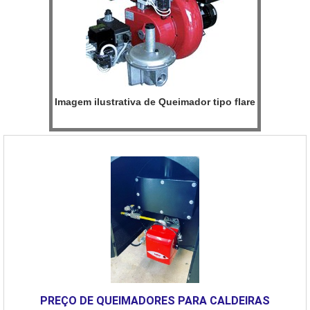
preza pela segurança quando se trata do segmento de combustão
industrial. A empresa foca a satisfação da venda à entrega final,
com foco total na qualidade.GARANTIA DE QUALIDADE
COMPROVADAApenas na E-Burner Combustão Industrial é
possível encontrar o que há de melhor em combustão industrial.
Líder em qualidade, a empresa oferece uma variedade de itens
Imagem ilustrativa de Queimador tipo flare
como queimadores de fornos industriais e assistência técnica em
queimadores industriais com ótima qualidade e precisão.Se
diferenciando dentro de seu segmento, a empresa consegue
também proporcionar um atendimento cuidadoso e que busca a
satisfação do cliente. A E-Burner Combustão Industrial é uma
empresa que tem sido apontada de forma positiva no mercado
pela seriedade e qualidade que fecha todo o ciclo de entrega com
excelência para seus parceiros....
PREÇO DE QUEIMADORES PARA CALDEIRAS