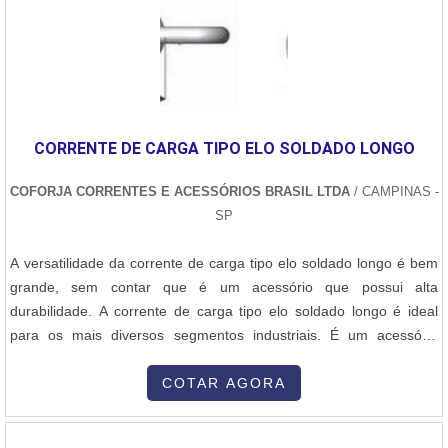
CORRENTE DE CARGA TIPO ELO SOLDADO LONGO
COFORJA CORRENTES E ACESSÓRIOS BRASIL LTDA
/ CAMPINAS -
SP
A versatilidade da corrente de carga tipo elo soldado longo é bem
grande, sem contar que é um acessório que possui alta
durabilidade. A corrente de carga tipo elo soldado longo é ideal
para os mais diversos segmentos industriais. É um acessório
reconhecido no mercado pelo alto desempenho que oferece, em
que executa as tarefas com qualidade e exatidão. Benefícios
COTAR AGORA
oferecidos pela corrente de carga elo soldado longo:- É um
acessório compacto,- Mu....