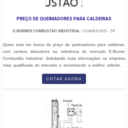
países, a Nofor se preocupa em oferecer um bom atendimento e
colocar-se à disposição para todas as solicitações. Confie na Nofor
para garantir o melhor desempenho e eficiência em seus
PREÇO DE QUEIMADORES PARA CALDEIRAS
processos de combustão industrial.
E-BURNER COMBUSTAO INDUSTRIAL
/ GUARULHOS - SP
Quem está em busca de preço de queimadores para caldeiras,
com certeza descobrirá na referência do mercado E-Burner
Combustão Industrial. Solicitando mais informações na empresa
mais qualificada do mercado e encontrando a melhor referência
em qualidade.Quando o desejo é por preço de queimadores para
caldeiras, com a E-Burner Combustão Industrial encontramos
COTAR AGORA
precisão e comprometimento com o resultado dos clientes.MAIS
INFORMAÇÕES SOBRE PREÇO DE QUEIMADORES PARA
CALDEIRASA E-Burner Combustão Industrial centraliza seus
esforços em proporcionar aos clientes uma estrutura com escritório
de alta qualidade onde são realizadas as atividades e sala de
treinamento com materiais sofisticados, tudo isso para oferecer
preço de queimadores para caldeiras com ótima qualidade.Há