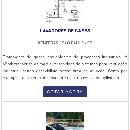
muitas maneiras eficientes de uma empresa demonstrar
competência, excelência e destaque em sua área de atuação. A E-
Burner Combustão Industrial se mostra referência por ter:
Soluções eficazes para queimadores industriais; Alinhamento com
LAVADORES DE GASES
as normas vigentes com o impacto no meio ambiente;
Colaboradores hábeis na utilização de tecnologias de ponta;
VENTBRAS
/ SÃO PAULO - SP
Escritório de alta qualidade onde são realizadas as
atividades.Discorrendo ainda sobre preço de queimadores para
Tratamento de gases provenientes de processos industriais. A
caldeiras, sempre deve-se buscar uma empresa que tenha
Ventbras fabrica os mais diversos tipos de sistemas para ventilação
produtos e serviços com ótima qualidade e proteção, detalhes
industrial, sendo especialista nessa área de atuação. Como por
primordiais que são deixados de lado por muitas empresas que
exemplo, o sistema de lavadores de gases, com aplicação em
não focam na fidelização do cliente.Isso tudo é a razão pela qual a
capela de laboratório, gases provenientes de tratamento de
E-Burner Combustão Industrial é uma empresa altamente
superfície, entre outros.....
COTAR AGORA
qualificada quando exploramos o segmento de combustão
industrial. A empresa busca sempre a qualidade final para
fidelização do cliente com parcerias duradouras.REFERÊNCIA DE
QUALIDADE NO SEGMENTOSomente na E-Burner Combustão
Industrial é possível encontrar a solução para quem busca