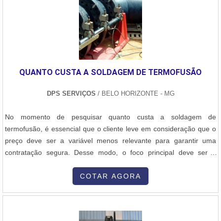
combustão industrial. São opções variadas que a empresa oferece,
como queimadores de fornos industriais e manutenção corretiva
para queimadores com ótima qualidade e
assertividade.Garantimos a satisfação dos clientes através de um
atendimento singular, por meio de profissionais treinados e
altamente qualificados. A E-Burner Combustão Industrial é uma
QUANTO CUSTA A SOLDAGEM DE TERMOFUSÃO
empresa que tem despontado no segmento pela idoneidade em
tudo que faz onde garante o sucesso dos clientes de ponta a
DPS SERVIÇOS
/ BELO HORIZONTE - MG
ponta.
No momento de pesquisar quanto custa a soldagem de
termofusão, é essencial que o cliente leve em consideração que o
preço deve ser a variável menos relevante para garantir uma
contratação segura. Desse modo, o foco principal deve ser a
excelente relação custo-benefício que pode advir da
contratação.AS PRINCIPAIS INFORMAÇÕES SOBRE O SERVIÇOA
COTAR AGORA
soldagem pelo método de termofusão é um dos mais indicados
para tubos de PEAD e PP. Porém, ela precisa ser executada por
profissionais experientes, garantindo que cada etapa do processo