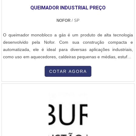
oferece:Manutenção de linhas em PEAD e PP;Soldagem por
QUEIMADOR INDUSTRIAL PREÇO
termofusão;Locação de equipamentos; Soldagem por
eletrofusão.Há mais de 30 anos anos no mercado, a DPS é
NOFOR
/ SP
destaque e referência em serviços de soldagens em PP e PEAD.
Além de oferecer serviços de alta qualidade, ela atua com locação
O queimador monobloco a gás é um produto de alta tecnologia
de equipamentos e investe na capacitação de colaboradores, com
desenvolvido pela Nofor. Com sua construção compacta e
reciclagem e atualizações, garantindo que cada atendimento possa
automatizada, ele é ideal para diversas aplicações industriais,
suprir as expectativas de cada contratante. DETALHES SOBRE O
como uso em aquecedores, caldeiras pequenas e médias, estufas,
PREÇO DO SERVIÇO DE SOLDAGEMEstá procurando por quanto
cabines de pintura, fornos de padaria, geradores de calor e
custa a soldagem de termofusão? Então, entre em contato agora
geradores de ar quente. Sua eficiência e confiabilidade
COTAR AGORA
mesmo com um dos representantes comerciais da DPS Serviços e
proporcionam um excelente desempenho, garantindo a qualidade
saiba mais vantagens da contratação! Referência nacional e
dos processos produtivos.A Nofor é uma empresa nacional líder no
internacional, a empresa atende todas as demandas por meio da
mercado de fabricação e fornecimento de queimadores a óleo, a
inovação..
gás e dual, além de diversos equipamentos e acessórios para
combustão industrial. Com mais de 50 anos de experiência, a
empresa se destaca pela sua expertise e conhecimento técnico,
oferecendo soluções personalizadas de acordo com a necessidade
de cada clienteAtendendo todo o Brasil e exportando para diversos