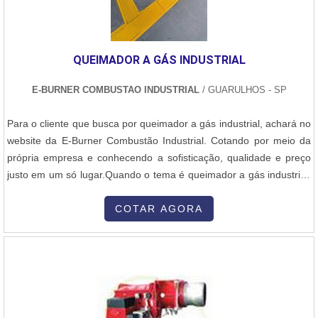
QUEIMADOR A GÁS INDUSTRIAL
E-BURNER COMBUSTAO INDUSTRIAL
/ GUARULHOS - SP
Para o cliente que busca por queimador a gás industrial, achará no
website da E-Burner Combustão Industrial. Cotando por meio da
própria empresa e conhecendo a sofisticação, qualidade e preço
justo em um só lugar.Quando o tema é queimador a gás industrial,
com os profissionais especializados da E-Burner Combustão
Industrial encontramos excelente custo-benefício e
COTAR AGORA
comprometimento com o resultado dos clientes.UM POUCO MAIS
SOBRE QUEIMADOR A GÁS INDUSTRIALA E-Burner Combustão
Industrial objetiva sua energia em proporcionar aos clientes uma
estrutura com escritório de alta qualidade onde são realizadas as
atividades e sala de treinamento com materiais sofisticados, tudo
para oferecer queimador a gás industrial com ótima qualidade.Há