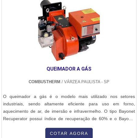
como queimadores de fornos industriais e assistência técnica em
queimadores industriais com ótima qualidade e precisão.Se
diferenciando dentro de seu segmento, a empresa consegue
também proporcionar um atendimento cuidadoso e que busca a
satisfação do cliente. A E-Burner Combustão Industrial é uma
empresa que tem sido apontada de forma positiva no mercado
pela seriedade e qualidade que fecha todo o ciclo de entrega com
excelência para seus parceiros....
QUEIMADOR A GÁS
COMBUSTHERM
/ VÁRZEA PAULISTA - SP
O queimador a gás é o modelo mais utilizado nos setores
industriais, sendo altamente eficiente para uso em forno,
aquecimento de ar, de imersão e infravermelho. O tipo Bayonet
Recuperator possui índice de recuperação de 60% e o Bayonet
Ultra Recuperator tem índice de recuperação de 65%. Eles
funcionam como recuperador de calor para o queimador
COTAR AGORA