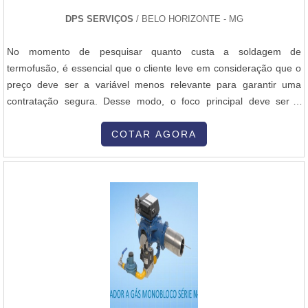
DPS SERVIÇOS
/ BELO HORIZONTE - MG
No momento de pesquisar quanto custa a soldagem de
termofusão, é essencial que o cliente leve em consideração que o
preço deve ser a variável menos relevante para garantir uma
contratação segura. Desse modo, o foco principal deve ser a
excelente relação custo-benefício que pode advir da
contratação.AS PRINCIPAIS INFORMAÇÕES SOBRE O SERVIÇOA
COTAR AGORA
soldagem pelo método de termofusão é um dos mais indicados
para tubos de PEAD e PP. Porém, ela precisa ser executada por
profissionais experientes, garantindo que cada etapa do processo
seja seguido de maneira rigorosa e alcançando o melhor resultado.
Por isso, contar com uma empresa de qualidade reconhecida,
como a DPS, é essencial.No geral, a empresa é especializada em
soldagens de termofusão, com tradição e reconhecimento no
mercado. Atuando com equipamentos de última geração e
profissionais experientes, capazes de oferecer soluções
inovadoras e que supram as necessidades de cada cliente, a DPS