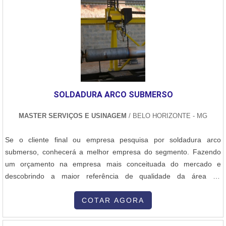
seja seguido de maneira rigorosa e alcançando o melhor resultado.
Por isso, contar com uma empresa de qualidade reconhecida,
como a DPS, é essencial.No geral, a empresa é especializada em
soldagens de termofusão, com tradição e reconhecimento no
mercado. Atuando com equipamentos de última geração e
profissionais experientes, capazes de oferecer soluções
inovadoras e que supram as necessidades de cada cliente, a DPS
oferece:Manutenção de linhas em PEAD e PP;Soldagem por
SOLDADURA ARCO SUBMERSO
termofusão;Locação de equipamentos; Soldagem por
eletrofusão.Há mais de 30 anos anos no mercado, a DPS é
MASTER SERVIÇOS E USINAGEM
/ BELO HORIZONTE - MG
destaque e referência em serviços de soldagens em PP e PEAD.
Além de oferecer serviços de alta qualidade, ela atua com locação
Se o cliente final ou empresa pesquisa por soldadura arco
de equipamentos e investe na capacitação de colaboradores, com
submerso, conhecerá a melhor empresa do segmento. Fazendo
reciclagem e atualizações, garantindo que cada atendimento possa
um orçamento na empresa mais conceituada do mercado e
suprir as expectativas de cada contratante. DETALHES SOBRE O
descobrindo a maior referência de qualidade da área de
PREÇO DO SERVIÇO DE SOLDAGEMEstá procurando por quanto
atuação.UM POUCO MAIS SOBRE SOLDADURA ARCO
custa a soldagem de termofusão? Então, entre em contato agora
SUBMERSOQuem está à procura de soldadura arco submerso
COTAR AGORA
mesmo com um dos representantes comerciais da DPS Serviços e
uma empresa comprometida com seus serviços, encontra na
saiba mais vantagens da contratação! Referência nacional e
internet a Master Serviços e Usinagem. Atuando com reforma de