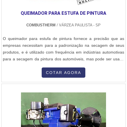
QUEIMADOR PARA ESTUFA DE PINTURA
COMBUSTHERM
/ VÁRZEA PAULISTA - SP
O queimador para estufa de pintura fornece a precisão que as
empresas necessitam para a padronização na secagem de seus
produtos, e é utilizado com frequência em indústrias automotivas
para a secagem da pintura dos automóveis, mas pode ser usado
também por qualquer indústria que utilize esse processo de pintura
HMA.O modelo Minnox, além de ser usado na secagem de pintura
COTAR AGORA
automotiva, é útil também na secagem de grãos, secagem na
produção...