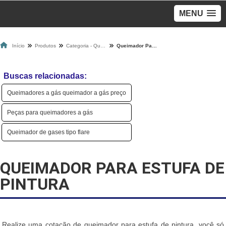
MENU
Início
Produtos
Categoria - Queimadores A Gás
Queimador Para Estufa De Pintura
Buscas relacionadas:
Queimadores a gás queimador a gás preço
Peças para queimadores a gás
Queimador de gases tipo flare
QUEIMADOR PARA ESTUFA DE
PINTURA
Realize uma cotação de queimador para estufa de pintura, você só