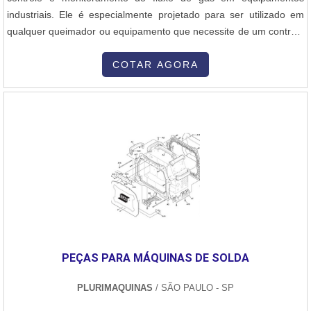
industriais. Ele é especialmente projetado para ser utilizado em
qualquer queimador ou equipamento que necessite de um controle
preciso e monitoramento do fluxo de gás. A Nofor, uma empresa
nacional desde 1965, é líder na fabricação e fornecimento de
COTAR AGORA
queimadores a óleo, a gás e Dual, além de diversos equipamentos
e acessórios para combustão industrial, como sensores de chama,
eletrodos, cavaletes de gás, ventiladores centrífugos de ar,
reguladores de pressão de óleo e gás, válvulas para óleo, ar e gás,
entre muitos outros produtos. A Nofor também executa projetos de
peças e queimadores especiais de acordo com a necessidade do
cliente. A Nofor se destaca pelo bom atendimento e está sempre
disponível para atender às solicitações dos seus clientes.
PEÇAS PARA MÁQUINAS DE SOLDA
PLURIMAQUINAS
/ SÃO PAULO - SP