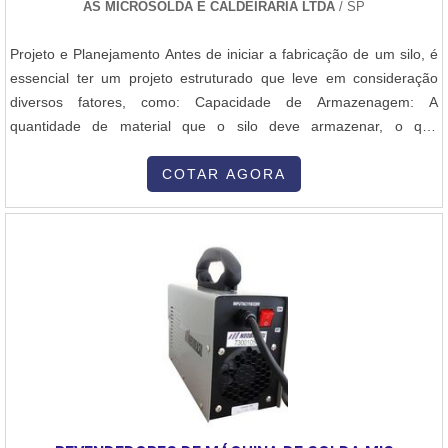
AS MICROSOLDA E CALDEIRARIA LTDA
/ SP
instalações. Assim, a empresa conquista a confiança e satisfação,
que são os maiores objetivos da marca.A MELHOR EMPRESA DE
Projeto e Planejamento Antes de iniciar a fabricação de um silo, é
PEÇAS PARA MÁQUINAS DE SOLDAA Plurimaquinas Comércio e
essencial ter um projeto estruturado que leve em consideração
Manutenção foi fundada em 1985 com intuito de realizar
diversos fatores, como: Capacidade de Armazenagem: A
manutenção de máquinas de solda e ferramentas elétricas. Para
quantidade de material que o silo deve armazenar, o que
alcançar esses objetivos, a empresa buscou ser autorizada das
influenciará suas dimensões (altura, diâmetro e capacidade total).
marcas mais renomadas do mercado. Fora isso, é possível
Tipo de Material Armazenado: Diferentes tipos de materiais podem
COTAR AGORA
encontrar as melhores condições de pagamento do mercado..
exigir silos com características específicas, como resistência à
corrosão, ventilação e capacidade de escoamento. Cálculo de
Pressão: Os silos são projetados para suportar a pressão interna
do material armazenado. Isso envolve cálculos estruturais para
garantir que as paredes e a base suportem a carga com
segurança. Normas Técnicas: O projeto deve seguir normas
técnicas de segurança, como as normas NR-12, ABNT NBR 15544
(silos metálicos) e normas internacionais de construção de silos e
estruturas metálicas. 2. Seleção e Preparação do Aço Carbono O
aço carbono, geralmente utilizado para a fabricação de silos, é
escolhido por sua resistência e custo-benefício. Os principais tipos