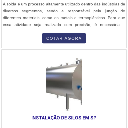
A solda é um processo altamente utilizado dentro das indústrias de
diversos segmentos, sendo a responsável pela junção de
diferentes materiais, como os metais e termoplásticos. Para que
essa atividade seja realizada com precisão, é necessária a
utilização de peças para máquinas de solda de alta qualidade.O
PRODUTO OFERECE DIVERSAS VANTAGENSUma fábrica de
COTAR AGORA
peças de solda atende empresas dos mais diversos ramos, desde
a indústria plástica até a indústria eletroeletrônica, e isso acontece
em decorrência da flexibilidade das opções que desenvolve e
comercializa. Produzidos e disponibilizados em diferentes modelos
– sendo cada um mais adequado para demandas distintas –, a
fábrica trabalha com produtos para soldagem de:Alta
durabilidade;Eficiência;Qualidade;Entre outros.Ao trabalhar com a
produção de modelos diversificados, a fábrica de peças de solda é
capaz de atender um volume maior e mais diverso de demandas.
Dessa maneira, a empresa fabricante desempenha um papel
importante e muito reconhecido em todo o mercado.Com a
INSTALAÇÃO DE SILOS EM SP
organização, o cliente consegue tirar as dúvidas sobre os serviços
do ramo, além de contar com os melhores profissionais e