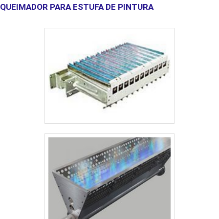
elétrico, como ar comprimido, argônio, hidrogênio nitrogênio,
QUEIMADOR PARA ESTUFA DE PINTURA
descarga, e a conexão com a rede elétrica ou de ventilação, se
oxigênio, uma tocha plasma e um grampo terra para fechar o
necessário. Conclusão A fabricação de silos em aço carbono é um
circuito elétrico.A máquina de corte de plasma portátil tem utilidade
processo complexo que exige precisão em cada etapa, desde o
de substituir processos mais lentos ou com maiores custos
planejamento e o projeto até a execução e os testes de qualidade.
operacionais, um ponto de extrema importância para segmentos
O aço carbono, com suas qualidades de resistência e custo
como fabricantes de mesas CNC ou cortes manuais para
acessível, é uma escolha popular para a construção desses
montagens industriais ou tubos.Quanto em processos que não
equipamentos, garantindo que os silos sejam seguros, eficientes e
exigem precisão como são os casos de ferros velhos em que só é
duráveis.
necessário desmembrar peças com agilidade, segurança e
versatilidade e entre outros.As experiências acumuladas
demonstram que é altamente utilizado por características como
alta qualidade e eficiência, características que torna o uso de
grande valia, em vários setores e segmentos o uso é
indispensável. Os principais diferenciais do produto estão na lista
abaixo:Redução do risco de deformação;Grande velocidade de
corte;Mais economia em relação ao gás aplicável.A EMPRESA
CERTA DE MÁQUINA DE CORTE DE PLASMA PORTÁTILSomente
na Plurimáquinas existe variedade e qualidade quando o assunto
for venda e manutenção de máquinas de solda e acessórios. E