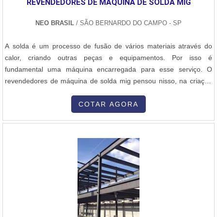
REVENDEDORES DE MÁQUINA DE SOLDA MIG
de aço carbono utilizados são os aços de baixo carbono (Aço
1020) e aços de médio carbono (Aço 1045), que apresentam boa
NEO BRASIL
/ SÃO BERNARDO DO CAMPO - SP
soldabilidade e alta resistência. A chapa de aço carbono é
adquirida em grandes dimensões e, muitas vezes, passa por
A solda é um processo de fusão de vários materiais através do
tratamentos adicionais como: Corte e dimensionamento: As chapas
calor, criando outras peças e equipamentos. Por isso é
de aço são cortadas conforme as dimensões especificadas no
fundamental uma máquina encarregada para esse serviço. O
projeto do silo. Tratamento anticorrosivo: Pode ser aplicada uma
revendedores de máquina de solda mig pensou nisso, na criação
camada de proteção contra corrosão, como pintura epóxi ou
de vários modelos em diferentes aplicações, presentes
galvanização, para aumentar a durabilidade do silo, especialmente
principalmente na indústria, o aparelho é responsável por fundir
COTAR AGORA
em ambientes agressivos. 3. Corte e Conformação das Chapas de
duas extremidades de metal com uma grande carga de energia
Aço Após a seleção e preparação do material, as chapas de aço
corrente, também é utilizada para....
carbono são cortadas e conformadas de acordo com as dimensões
do projeto. Os processos mais comuns incluem: Corte a plasma ou
laser: Para obter cortes precisos nas chapas de aço. Dobragem e
curvamento: Para criar as formas curvas necessárias para as
paredes laterais do silo. Em muitos casos, as chapas são dobradas
a frio ou moldadas por máquinas especiais. Conformação de peças
auxiliares: As peças adicionais, como bases, tampas e anéis de
reforço, também são cortadas e conformadas. 4. Soldagem A