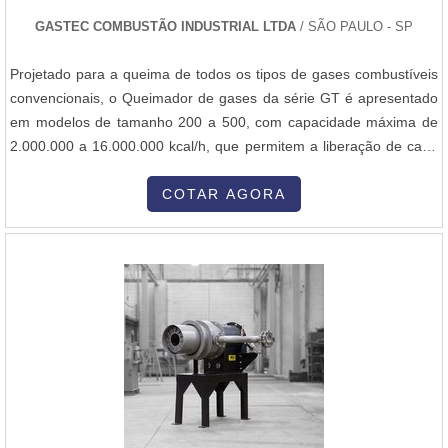
GASTEC COMBUSTÃO INDUSTRIAL LTDA
/ SÃO PAULO - SP
Projetado para a queima de todos os tipos de gases combustíveis
convencionais, o Queimador de gases da série GT é apresentado
em modelos de tamanho 200 a 500, com capacidade máxima de
2.000.000 a 16.000.000 kcal/h, que permitem a liberação de calor
de 2 a 16 milhões de kcal/h. Possui caixa de ar e sistema de
mistura ar/gás de projeto aerodinâmico, que propicia ao
COTAR AGORA
Queimador de gases a distribuição uniforme do ar de combustão,
produzindo ...