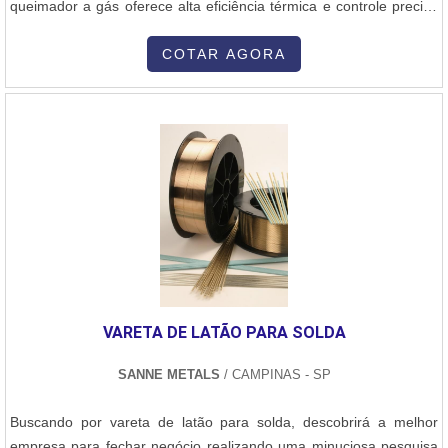
queimador a gás oferece alta eficiência térmica e controle preciso
da combustão, proporcionando uma chama estável e uniforme.A
Nofor, empresa nacional desde 1965, é líder na fabricação e
COTAR AGORA
fornecimento de queimadores a óleo, gás e dual, além de uma
ampla gama de equipamentos e acessórios para combustão
industrial. Com atuação em todo o Brasil e exportação para
diversos países, a Nofor se destaca pelo compromisso com a
qualidade e o excelente atendimento, estando sempre à disposição
para atender todas as solicitações de seus clientes.
VARETA DE LATÃO PARA SOLDA
SANNE METALS
/ CAMPINAS - SP
Buscando por vareta de latão para solda, descobrirá a melhor
empresa para fechar negócio realizando uma minuciosa pesquisa