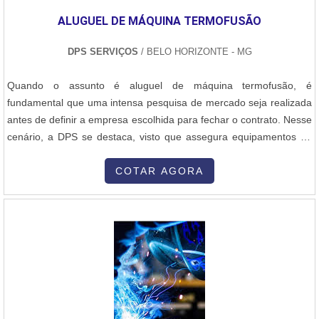
um time de equipe multidisciplinar de consultores associados e
ALUGUEL DE MÁQUINA TERMOFUSÃO
equipe de alta qualidade, fecha todo o ciclo de entrega com
excelência para toda a carteira de clientes.
DPS SERVIÇOS
/ BELO HORIZONTE - MG
Quando o assunto é aluguel de máquina termofusão, é
fundamental que uma intensa pesquisa de mercado seja realizada
antes de definir a empresa escolhida para fechar o contrato. Nesse
cenário, a DPS se destaca, visto que assegura equipamentos de
alta qualidade por um preço justo, bem como suporte técnico
especializado. OS PRINCIPAIS DETALHES SOBRE O
COTAR AGORA
SERVIÇOTambém chamado de solda de TOPO, o procedimento
realizado pelo método de termofusão é indicado em diversas
situações. No geral, ele acontece a partir da junção de tubos
diretamente na superfície das peças por meio do aquecimento e
pressão das peças. Por isso, é necessário o equipamento
específico e o cumprimento das normas técnicas vigentes.A DPS é
uma empresa especializada na locação de equipamentos para
soldagens em termofusão. No geral, a empresa assegura