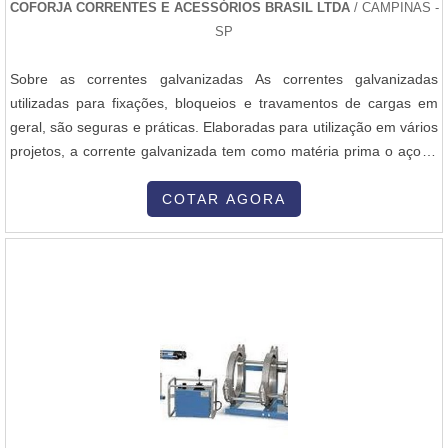
COFORJA CORRENTES E ACESSÓRIOS BRASIL LTDA
/ CAMPINAS -
e execuções mal elaboradas. Assim, é possível poupar gastos
SP
desnecessários.Existem diversos motivos para a Inovatti
Queimadores Industriais ter se tornado destaque quando
Sobre as correntes galvanizadas As correntes galvanizadas
pensamos em uma empresa que entrega confiança e serviços de
utilizadas para fixações, bloqueios e travamentos de cargas em
qualidade. Alguns desses motivos são: Equipe multidisciplinar de
geral, são seguras e práticas. Elaboradas para utilização em vários
consultores associados; Profissionais com vasta experiência na
projetos, a corrente galvanizada tem como matéria prima o aço, o
área de atuação; Pagamento acessível; Escritório de alta qualidade
qual passa por um processo de galvanização ou zincagem para
onde são realizadas as atividades; Matéria-prima de excelente
garantir resistência contra corrosão, impedindo o contato do metal
COTAR AGORA
qualidade; Equipamentos de última geração.EFICIÊNCIA E
com o meio corrosivo. Aplicação da corrente Utilizada pelas
QUALIDADE COMPROVADAApenas na Inovatti Queimadores
empres....
Industriais é possível encontrar o que há de melhor em empresa
de automação de queimadores. Com foco na experiência dos
clientes, oferece itens variados como instalação e montagem de
painéis elétricos e queimador a gás para forno.Isso se deve ao fato
de a empresa ser uma empresa comprometida com seus serviços
e uma empresa responsável, padrões alcançados por conter
escritório de alta qualidade onde são realizadas as atividades e
localização privilegiada na Grande São Paulo. Tudo isso, unido a