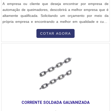
buscar por vareta de latão para solda: Comprometida com os
A empresa ou cliente que deseja encontrar por empresa de
serviços Responsável; Altamente qualificada; Inovadora
automação de queimadores, descobrirá a melhor empresa que é
Segura.QUALIDADE COMPROVADA NO SEGMENTONa Sanne
altamente qualificada. Solicitando um orçamento por meio da
Metals existem as melhores condições para quem deseja achar o
própria empresa e encontrando a melhor em qualidade e custo
que precisa para vareta de latão para solda. São opções variadas
benefício.MAIS INFORMAÇÕES SOBRE EMPRESA DE
que a empresa oferece, como fios e lâminas de solda prata e
AUTOMAÇÃO DE QUEIMADORESQuem busca por empresa de
COTAR AGORA
equipamentos para soldagem e brasagem.É reconhecida por ser
automação de queimadores em uma empresa inovadora, depara
comprometida com os serviços e segura, características possíveis
com a Inovatti Queimadores Industriais. Empresa especializada em
pelo fato de a empresa ter escritório de alta qualidade onde são
queimador industrial de alta temperatura e manutenção de
realizadas as atividades e equipamentos de última geração.Todos
queimadores industriais, garantindo a satisfação da venda à
esses fatores, agregados a uma equipe multidisciplinar de
entrega final, com foco total na qualidade.Ainda focando em
consultores associados e funcionários eficientes, garantem a
empresa de automação de queimadores, deve-se ter a exatidão
melhor experiência para os clientes com qualidade. Saiba mais
em orçar com empresas que prezam por produtos e serviços que
detalhes solicitando um orçamento! .
tenham ótima qualidade e proteção, pontos importantes que ficam
de fora no planejamento de empresas que visam apenas o lucro,
deixando a desejar nos outros fatores.É importante lembrar que o
serviço deve sempre ser prestado por empresas especializadas no
CORRENTE SOLDADA GALVANIZADA
segmento. Esse tipo de cuidado ajuda a garantir a qualidade e
assertividade do serviço, além de evitar prejuízos com imprevistos