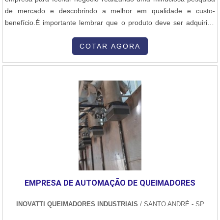
de mercado e descobrindo a melhor em qualidade e custo-
benefício.É importante lembrar que o produto deve ser adquirido
com empresas especializadas. Esse tipo de cuidado ajuda a
garantir a qualidade e durabilidade dos materiais, além de evitar
COTAR AGORA
prejuízos com substituições frequentes de peças defeituosas.
Assim, é possível poupar gastos desnecessários.UM POUCO MAIS
SOBRE A VARETA DE LATÃO PARA SOLDAQuem pesquisa na
internet por vareta de latão para solda em uma empresa
comprometida com os serviços, acha o site da Sanne Metals.
Atuando com maçaricos e fluxos para solda, a companhia foca em
tecnologia e desenvolvimento no que gera resultado ao
cliente.Ainda tratando da vareta de latão para solda, na essência
da empresa, a mesma deve prezar pelos produtos e serviços com
ótima qualidade e assertividade, detalhes primordiais que são
deixados de lado por muitas empresas que não focam na
EMPRESA DE AUTOMAÇÃO DE QUEIMADORES
fidelização do cliente.Existem muitas formas diferentes de
demonstrar conhecimento e autoridade em uma área de atuação.
INOVATTI QUEIMADORES INDUSTRIAIS
/ SANTO ANDRÉ - SP
Os motivos pelos quais a Sanne Metals é a melhor opção quando