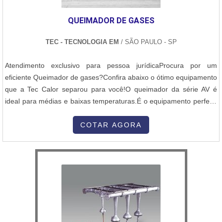
QUEIMADOR DE GASES
TEC - TECNOLOGIA EM
/ SÃO PAULO - SP
Atendimento exclusivo para pessoa jurídicaProcura por um
eficiente Queimador de gases?Confira abaixo o ótimo equipamento
que a Tec Calor separou para você!O queimador da série AV é
ideal para médias e baixas temperaturas.É o equipamento perfeito
para aplicações em caldeiras geradoras de vapor, aquecedores de
água, aquecedores de fluido térmico, fornos industriais, estufas,
COTAR AGORA
secadores industriais, entre outros. A série AV de queimadores d...