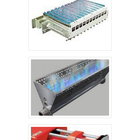
garantindo um encaixe preciso e uma aparência profissional. Após
os reparos estruturais, a máquina passa por um processo de
lixamento, pintura industrial e acabamento, devolvendo não
apenas a estética original, mas também protegendo contra futuras
agressões do ambiente fabril. O serviço de funilaria é ideal tanto
para revitalização de máquinas antigas quanto para adequações
específicas, como modificações em proteções, aberturas técnicas
ou reforços estruturais. Nosso objetivo é prolongar a vida útil dos
equipamentos e manter a apresentação e segurança conforme os
padrões industriais.