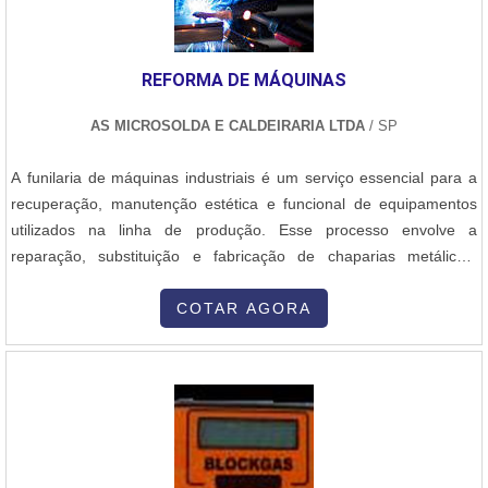
pressão, e condução de fluidos em temperaturas e pressões
elevadas. 2. Principais Equipamentos Produzidos Caldeiras:
Equipamentos que geram vapor a partir da queima de
REFORMA DE MÁQUINAS
combustíveis ou através de processos industriais, com aplicações
na geração de energia ou em sistemas de aquecimento. Vasos de
AS MICROSOLDA E CALDEIRARIA LTDA
/ SP
Pressão: Recipientes projetados para operar sob altas pressões e
temperaturas, como os utilizados em indústrias químicas e
A funilaria de máquinas industriais é um serviço essencial para a
petroquímicas. Trocadores de Calor: Equipamentos que permitem
recuperação, manutenção estética e funcional de equipamentos
a transferência de calor entre dois ou mais fluidos sem que haja
utilizados na linha de produção. Esse processo envolve a
mistura entre eles, utilizados em diversos setores industriais.
reparação, substituição e fabricação de chaparias metálicas,
Estruturas Metálicas: Em muitos casos, as fábricas de caldeiraria
carenagens, proteções e outras estruturas externas das máquinas.
também produzem grandes estruturas metálicas que suportam ou
O trabalho começa com uma avaliação detalhada do estado da
COTAR AGORA
acomodam esses equipamentos, como plataformas e bases. 3.
máquina, identificando amassados, corrosões, trincas ou partes
Processos Envolvidos A caldeiraria envolve várias etapas de
desgastadas. Com base nesse diagnóstico, nossa equipe realiza o
produção, que incluem: Desenho e Projeto: Antes de começar a
desmonte controlado das peças danificadas, fazendo o reparo ou
fabricação, é feito um detalhado projeto estrutural e de engenharia,
substituição por componentes novos, fabricados sob medida em
com cálculos de resistência dos materiais e de pressão para
aço carbono, inox ou alumínio, conforme a necessidade do projeto.
garantir a segurança e a eficiência do equipamento. Corte de
Utilizamos técnicas de corte, dobra, solda e acabamento,
Materiais: Utilizam-se diversos processos, como corte a plasma, a