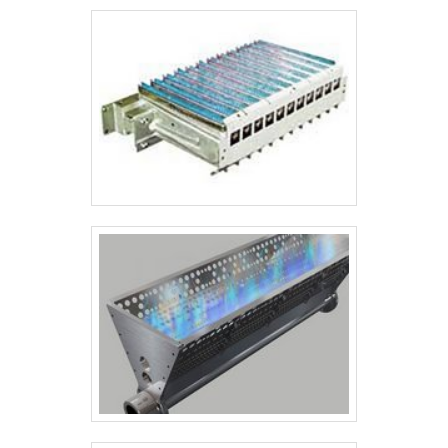
com essas normas visa prevenir acidentes e garantir a
durabilidade e o desempenho dos equipamentos. 5. Aplicações
Industriais A caldeiraria industrial tem aplicação em várias
indústrias, entre as principais: Indústria Petroquímica: Produção de
caldeiras, vasos de pressão e reatores. Geração de Energia:
Equipamentos para plantas termelétricas e hidrelétricas. Indústria
Naval: Fabricação de grandes estruturas metálicas e sistemas de
propulsão para embarcações. Indústria Alimentícia: Trocadores de
calor e caldeiras para processos de pasteurização e aquecimento
de alimentos. Indústria Automotiva e Aeroespacial: Componentes e
estruturas metálicas de grande porte. 6. Manutenção A
manutenção de equipamentos de caldeiraria é uma parte crítica da
operação industrial, principalmente em sistemas de caldeiras e
vasos de pressão. As manutenções podem ser preventivas ou
corretivas, com foco na inspeção regular, limpeza, reparo de
vazamentos, substituição de peças danificadas, entre outras
ações. A calibração e os testes de pressão, como o teste
hidrostático, são comuns para garantir que o equipamento esteja
operando de forma segura e eficiente. Conclusão A caldeiraria