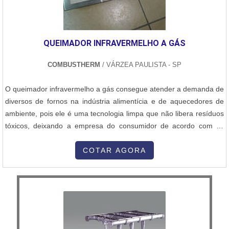
QUEIMADOR INFRAVERMELHO A GÁS
COMBUSTHERM
/ VÁRZEA PAULISTA - SP
O queimador infravermelho a gás consegue atender a demanda de
diversos de fornos na indústria alimentícia e de aquecedores de
ambiente, pois ele é uma tecnologia limpa que não libera resíduos
tóxicos, deixando a empresa do consumidor de acordo com os
parâmetros ambientais que estão em evidência. Para adquirir um
equipamento eficiente, é importante saber que ele se enquadra em
COTAR AGORA
três categorias: a de queimadores elementos radiante refratár...