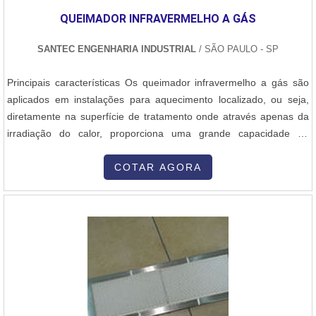
QUEIMADOR INFRAVERMELHO A GÁS
SANTEC ENGENHARIA INDUSTRIAL
/ SÃO PAULO - SP
Principais características Os queimador infravermelho a gás são
aplicados em instalações para aquecimento localizado, ou seja,
diretamente na superfície de tratamento onde através apenas da
irradiação do calor, proporciona uma grande capacidade de
transferência térmica. Estes queimadores trabalham com Gás
Natural ou GLP. Compatibilidade de combustíveis Gás Natural,Gás
COTAR AGORA
GLP,Biogás,Gás de Coque,Gás Residual. Vantagens do produto
Baixo cons...