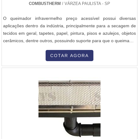
COMBUSTHERM
/ VÁRZEA PAULISTA - SP
O queimador infravermelho preço acessível possui diversas
aplicações dentro da indústria, principalmente para a secagem de
tecidos em geral, tapetes, papel, pintura, pisos e azulejos, objetos
cerâmicos, dentre outros, possuindo suporte para que o queimador
se adeque ao projeto de produção do cliente.O material atende
alguns tipos de fornos industriais para fábricas alimentícias, pois
COTAR AGORA
não liberam resíduo tóxico e possuem a capacidade de ...