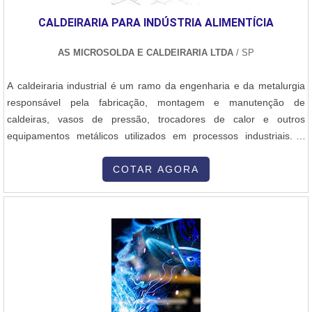
solicitação mais assertiva. Estrategicamente localizada em Belo
CALDEIRARIA PARA INDÚSTRIA ALIMENTÍCIA
Horizonte, capital de Minas Gerais, a companhia é popular por
atender com agilidade todo o Brasil e até mesmo demandas do
AS MICROSOLDA E CALDEIRARIA LTDA
/ SP
exterior. Não somente a eletrofusão em PEAD, a DPS atua com
diversos outros serviços, que serão citados na lista a
A caldeiraria industrial é um ramo da engenharia e da metalurgia
seguir:Soldagem por termofusão;Manutenção de linhas em PEAD
responsável pela fabricação, montagem e manutenção de
e PP;Soldagem por eletrofusão;Locação de
caldeiras, vasos de pressão, trocadores de calor e outros
equipamentos.SERVIÇO DE ELETROFUSÃO PEAD DE ALTA
equipamentos metálicos utilizados em processos industriais. A
EFICIÊNCIAA DPS, atuante há mais de 30 anos, é destaque e
caldeiraria engloba a fabricação de estruturas e peças metálicas
referência de mercado em serviços de soldagens em PEAD e PP,
de grande porte, que exigem alta precisão no corte, soldagem,
COTAR AGORA
através dos métodos de eletrofusão e termofusão. A empresa
conformação e montagem dos materiais. Aqui está uma visão geral
também realiza a locação de equipamentos, suprindo todas as
dos principais aspectos da caldeiraria industrial: 1. Objetivo da
demandas e expectativas de cada cliente. .
Caldeiraria A caldeiraria industrial tem como objetivo principal a
construção e a manutenção de equipamentos que desempenham
funções essenciais em diversas indústrias, como a petroquímica,
siderurgia, geração de energia, naval, química, entre outras. Esses
equipamentos são responsáveis por processos que envolvem a
troca de calor, armazenamento de líquidos ou gases sob alta