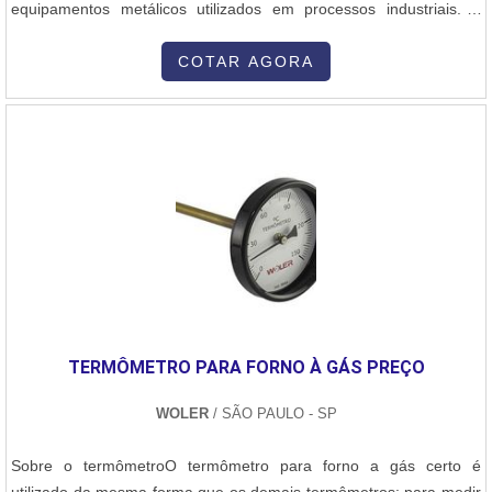
equipamentos metálicos utilizados em processos industriais. A
caldeiraria engloba a fabricação de estruturas e peças metálicas
de grande porte, que exigem alta precisão no corte, soldagem,
COTAR AGORA
conformação e montagem dos materiais. Aqui está uma visão geral
dos principais aspectos da caldeiraria industrial: 1. Objetivo da
Caldeiraria A caldeiraria industrial tem como objetivo principal a
construção e a manutenção de equipamentos que desempenham
funções essenciais em diversas indústrias, como a petroquímica,
siderurgia, geração de energia, naval, química, entre outras. Esses
equipamentos são responsáveis por processos que envolvem a
troca de calor, armazenamento de líquidos ou gases sob alta
pressão, e condução de fluidos em temperaturas e pressões
elevadas. 2. Principais Equipamentos Produzidos Caldeiras:
Equipamentos que geram vapor a partir da queima de
TERMÔMETRO PARA FORNO À GÁS PREÇO
combustíveis ou através de processos industriais, com aplicações
na geração de energia ou em sistemas de aquecimento. Vasos de
WOLER
/ SÃO PAULO - SP
Pressão: Recipientes projetados para operar sob altas pressões e
temperaturas, como os utilizados em indústrias químicas e
Sobre o termômetroO termômetro para forno a gás certo é
petroquímicas. Trocadores de Calor: Equipamentos que permitem