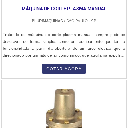
para todas as solicitações de seus clientes.
MÁQUINA DE CORTE PLASMA MANUAL
PLURIMAQUINAS
/ SÃO PAULO - SP
Tratando de máquina de corte plasma manual, sempre pode-se
descrever de forma simples como um equipamento que tem a
funcionalidade a partir da abertura de um arco elétrico que é
direcionado por um jato de ar comprimido, que auxilia na expulsão
do metal removido. MAIS INFORMAÇÕES RELEVANTES SOBRE
O PRODUTODestina-se ao corte ou separação de qualquer
COTAR AGORA
material condutor de eletricidade como, por exemplo, aço carbono,
aço inox, ligas especiais, ferro fundido, alumínio, etc. Produzido de
equipamentos de fornecimento de energia, entre eles: uma fonte
geradora de energia alimentado por eletricidade, gás para ser
ionizado e ser o meio condutor do arco elétrico, como:Ar
comprimido;Argônio;Hidrogênio;Nitrogênio;Oxigênio.Tocha
plasma;Grampo terra.A máquina de corte plasma manual tem
como uma das funções, substituir processos mais lentos ou com