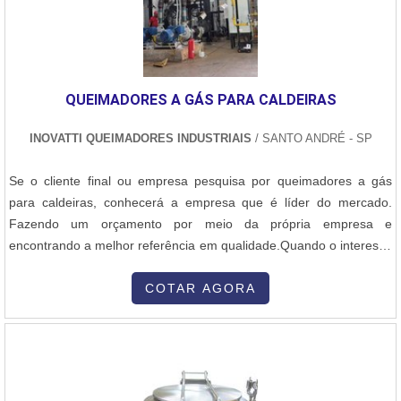
QUEIMADORES A GÁS PARA CALDEIRAS
INOVATTI QUEIMADORES INDUSTRIAIS
/ SANTO ANDRÉ - SP
Se o cliente final ou empresa pesquisa por queimadores a gás
para caldeiras, conhecerá a empresa que é líder do mercado.
Fazendo um orçamento por meio da própria empresa e
encontrando a melhor referência em qualidade.Quando o interesse
é por queimadores a gás para caldeiras, na Inovatti Queimadores
Industriais o cliente encontrará excelente custo-benefício com
COTAR AGORA
comprometimento com o resultado dos clientes.DETALHES SOBRE
QUEIMADORES A GÁS PARA CALDEIRASA Inovatti Queimadores
Industriais canaliza seus recursos em criar para cada cliente uma
estrutura com escritório de alta qualidade onde são realizadas as
atividades e matéria-prima de excelente qualidade, tudo para