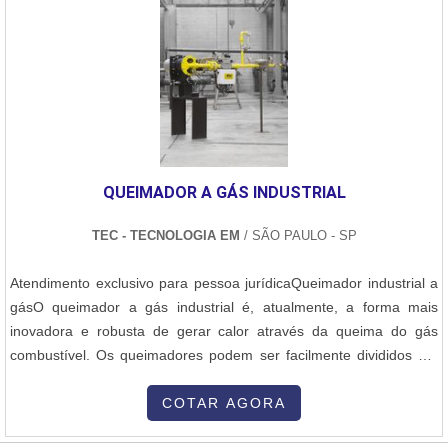
opções de itens oferecidos, como queimador industrial de alta
temperatura e manutenção de queimadores industriais com ótima
qualidade e assertividade. Se diferenciando dentro de seu
segmento, a empresa consegue também proporcionar um
atendimento cuidadoso e que busca a satisfação do cliente.A
Inovatti Queimadores Industriais é uma empresa que tem sido
preferência no segmento por toda seriedade e qualidade o que
garante o sucesso dos clientes de ponta a ponta.
QUEIMADOR A GÁS INDUSTRIAL
TEC - TECNOLOGIA EM
/ SÃO PAULO - SP
Atendimento exclusivo para pessoa jurídicaQueimador industrial a
gásO queimador a gás industrial é, atualmente, a forma mais
inovadora e robusta de gerar calor através da queima do gás
combustível. Os queimadores podem ser facilmente divididos em
dois grupos distintos de acordo com suas características, são
eles:Monobloco: muito aplicável em geradores de vapor, água
COTAR AGORA
quente, gases quentes, aquecedores de fluido térmico, estufas de