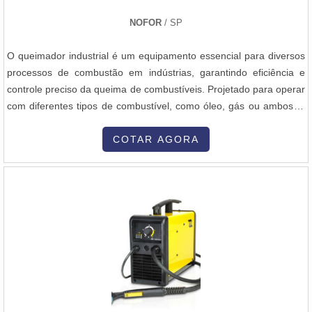
NOFOR
/ SP
O queimador industrial é um equipamento essencial para diversos
processos de combustão em indústrias, garantindo eficiência e
controle preciso da queima de combustíveis. Projetado para operar
com diferentes tipos de combustível, como óleo, gás ou ambos, o
queimador industrial proporciona alta performance e segurança,
atendendo às necessidades específicas de cada aplicação.A Nofor,
COTAR AGORA
empresa nacional desde 1965, se destaca na fabricação e
fornecimento de queimadores a óleo, a gás e dual, além de
diversos equipamentos e acessórios para combustão industrial,
como sensores de chama, eletrodos, cavaletes de gás,
ventiladores centrífugos de ar, reguladores de pressão de óleo e
gás, válvulas para óleo, ar e gás, entre outros produtos. A Nofor
também executa projetos de peças e queimadores especiais
conforme a necessidade do cliente, atendendo todo o Brasil e
exportando para diversos países. Com um compromisso contínuo
com a qualidade e o bom atendimento, a Nofor está à disposição