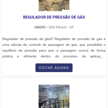
maiores custos operacionais, fator de extrema importância para o
segmentos como fabricantes de mesas CNC ou cortes manuais
para montagens industriais ou tubos.Quanto em processos que
REGULADOR DE PRESSÃO DE GÁS
não exigem precisão como são os casos de ferros velhos em que
só é necessário desmembrar peças com agilidade, segurança e
GROFE
/ SÃO PAULO - SP
versatilidade e entre outros.Do mesmo modo, é altamente utilizado
por características como redução do risco de deformação, mais
Regulador de pressão de gásO Regulador de pressão de gás é
economia e grande velocidade de corte, em relação ao gás
uma válvula de controle de passagem de gás, que possibilita o
aplicável, tais características que fazem toda diferença tanto pela
equilíbrio da pressão para que a passagem ocorra de forma
empresa que adquire produtos e serviços de qualidade, como o
prática e eficiente dentro do processo de aplicação.
cliente final.MÁQUINA DE CORTE PLASMA MANUAL DE ALTA
Comercializada pela Grofe, uma empresa comprometida com o
QUALIDADESendo líder no mercado e precursora no mercado,
fornecimento de equipamentos ideais para esse segmento, o
COTAR AGORA
características possíveis pela empresa ter a empresa tem uma
cliente fará um excelente negócio na obtenção de Regulador de
estrutura para solucionar problemas em todos os modelos e
pressão de gás. As tecnologias para o....
marcas de máquina de solda e entre outros, a Plurimáquinas
comprova a essência de trazer o melhor para os clientes. .