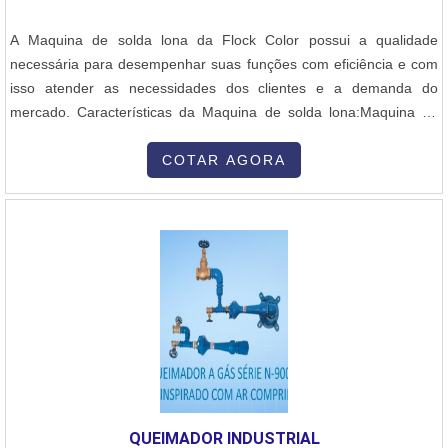
A Maquina de solda lona da Flock Color possui a qualidade
necessária para desempenhar suas funções com eficiência e com
isso atender as necessidades dos clientes e a demanda do
mercado. Características da Maquina de solda lona:Maquina de
solda lona muito utilizado no mercado de sinalização para soldar
qualquer material termoplástico, como lonas de PVC, lonas back
COTAR AGORA
light, lonas front light, lona vinílica, bagun, napa, banner, polietileno
flexíve....
QUEIMADOR INDUSTRIAL