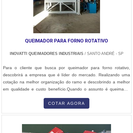
QUEIMADOR PARA FORNO ROTATIVO
INOVATTI QUEIMADORES INDUSTRIAIS
/ SANTO ANDRÉ - SP
Para o cliente que busca por queimador para forno rotativo,
descobrirá a empresa que é líder do mercado. Realizando uma
cotação na melhor organização do ramo e descobrindo a melhor
em qualidade e custo benefício.Quando o assunto é queimador
para forno rotativo, com a Inovatti Queimadores Industriais irá
encontrar proteção com soluções para estufas, fornos e
COTAR AGORA
caldeiras.MAIS INFORMAÇÕES SOBRE QUEIMADOR PARA
FORNO ROTATIVOA Inovatti Queimad...