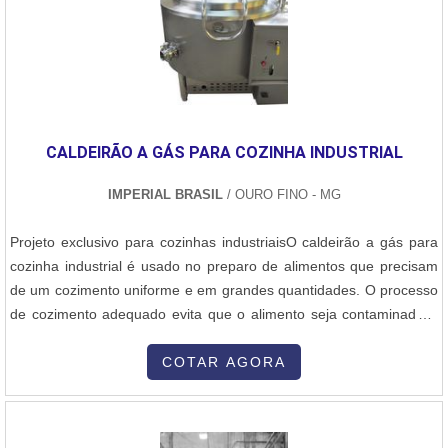
garantir queimadores a gás para caldeiras com precisão.Há muitas
maneiras eficientes de uma empresa demonstrar competência,
excelência e destaque em sua área de atuação. A Inovatti
Queimadores Industriais se mostra referência por ter: Soluções
para estufas, fornos e caldeiras; Atendimento a indústrias de
diversos ramos; Matéria-prima de excelente qualidade; Localização
CALDEIRÃO A GÁS PARA COZINHA INDUSTRIAL
privilegiada na Grande São Paulo. Ainda tratando-se de
queimadores a gás para caldeiras, na essência da empresa, a
IMPERIAL BRASIL
/ OURO FINO - MG
mesma deve prezar pelos produtos e serviços com ótima
qualidade e excelente custo-benefício, detalhes que passam
Projeto exclusivo para cozinhas industriaisO caldeirão a gás para
despercebidos e podem gerar prejuízo futuros para os
cozinha industrial é usado no preparo de alimentos que precisam
clientes.Esses e outros motivos são a razão pela qual a Inovatti
de um cozimento uniforme e em grandes quantidades. O processo
Queimadores Industriais é uma empresa responsável quando
de cozimento adequado evita que o alimento seja contaminado e
explanamos o segmento de queimadores industriais. A empresa
perda algumas de suas qualidades de uso. Características de
foca sempre a qualidade final para fidelização do cliente com
fabricaçãoÉ construído em aço inoxidável, com opções de 100
COTAR AGORA
parcerias duradouras.QUALIDADE COMPROVADA NO
litros, 200 litros e 300 litros, provido de:- Tampa tipo americana
SEGMENTONa Inovatti Queimadores Industriais tem o que há de
com am....
melhor no mercado de queimadores industriais. São diversas