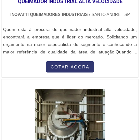
QUEIMADOR INDUSTRIAL ALTA VELOCIDADE
INOVATTI QUEIMADORES INDUSTRIAIS
/ SANTO ANDRÉ - SP
Quem está à procura de queimador industrial alta velocidade,
encontrará a empresa que é líder do mercado. Solicitando um
orçamento na maior especialista do segmento e conhecendo a
maior referência de qualidade da área de atuação.Quando a
questão é queimador industrial alta velocidade, com os
colaboradores da Inovatti Queimadores Industriais o cliente
COTAR AGORA
encontrará ótima qualidade com atendimento a indústrias de
diversos ramos.MAIS SOBRE QU...