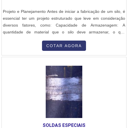
Projeto e Planejamento Antes de iniciar a fabricação de um silo, é
essencial ter um projeto estruturado que leve em consideração
diversos fatores, como: Capacidade de Armazenagem: A
quantidade de material que o silo deve armazenar, o que
influenciará suas dimensões (altura, diâmetro e capacidade total).
Tipo de Material Armazenado: Diferentes tipos de materiais podem
COTAR AGORA
exigir silos com características específicas, como resistência à
corrosão, ventilação e capacidade de escoamento. Cálculo de
Pressão: Os silos são projetados para suportar a pressão interna
do material armazenado. Isso envolve cálculos estruturais para
garantir que as paredes e a base suportem a carga com
segurança. Normas Técnicas: O projeto deve seguir normas
técnicas de segurança, como as normas NR-12, ABNT NBR 15544
(silos metálicos) e normas internacionais de construção de silos e
estruturas metálicas. 2. Seleção e Preparação do Aço Carbono O
aço carbono, geralmente utilizado para a fabricação de silos, é
escolhido por sua resistência e custo-benefício. Os principais tipos
SOLDAS ESPECIAIS
de aço carbono utilizados são os aços de baixo carbono (Aço