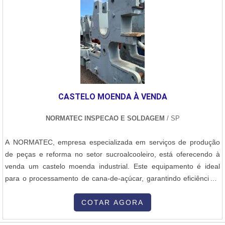
parceiros com escritório de alta qualidade onde são realizadas as
atividades e estrutura suficiente para atender todas as demandas,
tudo pensando em peças para gerador gás natural com
precisão.Há muitas maneiras eficientes de demonstrar
competência e excelência em sua área de atuação. A Master
Serviços e Usinagem se mostra referência por ter: Atendimento de
forma personalizada para cada cliente; Recuperação com
excelência de variados tipos de equipamentos; As melhores
CASTELO MOENDA À VENDA
técnicas com homologação.Sem perder o foco em peças para
gerador gás natural, é importante buscar uma empresa que tenha
NORMATEC INSPECAO E SOLDAGEM
/ SP
produtos e serviços com ótima qualidade e precisão, detalhes
primordiais que são deixados de lado por muitas empresas que
A NORMATEC, empresa especializada em serviços de produção
não focam na fidelização do cliente.Tudo isso que já foi falado e
de peças e reforma no setor sucroalcooleiro, está oferecendo à
outras coisas mais são a razão pela qual a Master Serviços e
venda um castelo moenda industrial. Este equipamento é ideal
Usinagem é uma empresa preocupada em entregar soluções com
para o processamento de cana-de-açúcar, garantindo eficiência e
as melhores tecnologias quando se explora o segmento de
qualidade na produção de açúcar e álcool.O castelo moenda à
metalização por ARCSPRAY, cromagem por cromo duro,
venda pela NORMATEC é fabricado com materiais de alta
COTAR AGORA
usinagem, caldeiraria e soldas especiais. A empresa busca o que
qualidade e tecnologia avançada, garantindo durabilidade e
há de melhor para fidelizar os clientes.deTALHES SOBRE A