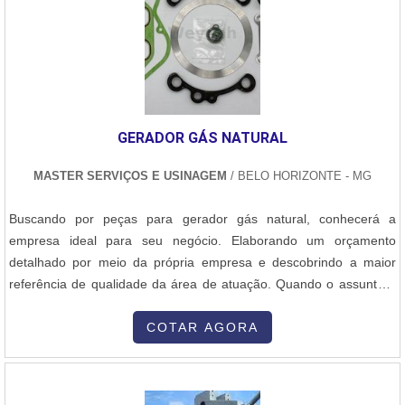
descarga, e a conexão com a rede elétrica ou de ventilação, se
necessário. Conclusão A fabricação de silos em aço carbono é um
processo complexo que exige precisão em cada etapa, desde o
planejamento e o projeto até a execução e os testes de qualidade.
O aço carbono, com suas qualidades de resistência e custo
acessível, é uma escolha popular para a construção desses
GERADOR GÁS NATURAL
equipamentos, garantindo que os silos sejam seguros, eficientes e
duráveis.
MASTER SERVIÇOS E USINAGEM
/ BELO HORIZONTE - MG
Buscando por peças para gerador gás natural, conhecerá a
empresa ideal para seu negócio. Elaborando um orçamento
detalhado por meio da própria empresa e descobrindo a maior
referência de qualidade da área de atuação. Quando o assunto é
peças para gerador gás natural, com os profissionais
especializados da Master Serviços e Usinagem o cliente
COTAR AGORA
encontrará proteção com pagamento acessível.MAIS DETALHES
SOBRE PEÇAS PARA GERADOR GÁS NATURALA Master Serviços
e Usinagem canaliza sua energia em produzir um estrutura para os