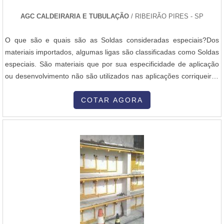
1020) e aços de médio carbono (Aço 1045), que apresentam boa
AGC CALDEIRARIA E TUBULAÇÃO
/ RIBEIRÃO PIRES - SP
soldabilidade e alta resistência. A chapa de aço carbono é
adquirida em grandes dimensões e, muitas vezes, passa por
O que são e quais são as Soldas consideradas especiais?Dos
tratamentos adicionais como: Corte e dimensionamento: As chapas
materiais importados, algumas ligas são classificadas como Soldas
de aço são cortadas conforme as dimensões especificadas no
especiais. São materiais que por sua especificidade de aplicação
projeto do silo. Tratamento anticorrosivo: Pode ser aplicada uma
ou desenvolvimento não são utilizados nas aplicações corriqueiras
camada de proteção contra corrosão, como pintura epóxi ou
de soldagem, mas sim para revestir peças que serão usadas em
galvanização, para aumentar a durabilidade do silo, especialmente
condições extremas de trabalho. Veja abaixo alguns exemplos:-
COTAR AGORA
em ambientes agressivos. 3. Corte e Conformação das Chapas de
Ligas stellite - Tribaloy, Nistelle.- Superligas special metals-Inco....
Aço Após a seleção e preparação do material, as chapas de aço
carbono são cortadas e conformadas de acordo com as dimensões
do projeto. Os processos mais comuns incluem: Corte a plasma ou
laser: Para obter cortes precisos nas chapas de aço. Dobragem e
curvamento: Para criar as formas curvas necessárias para as
paredes laterais do silo. Em muitos casos, as chapas são dobradas
a frio ou moldadas por máquinas especiais. Conformação de peças
auxiliares: As peças adicionais, como bases, tampas e anéis de
reforço, também são cortadas e conformadas. 4. Soldagem A