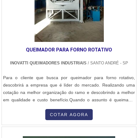
QUEIMADOR PARA FORNO ROTATIVO
INOVATTI QUEIMADORES INDUSTRIAIS
/ SANTO ANDRÉ - SP
Para o cliente que busca por queimador para forno rotativo,
descobrirá a empresa que é líder do mercado. Realizando uma
cotação na melhor organização do ramo e descobrindo a melhor
em qualidade e custo benefício.Quando o assunto é queimador
para forno rotativo, com a Inovatti Queimadores Industriais irá
encontrar proteção com soluções para estufas, fornos e
COTAR AGORA
caldeiras.MAIS INFORMAÇÕES SOBRE QUEIMADOR PARA
FORNO ROTATIVOA Inovatti Queimad...