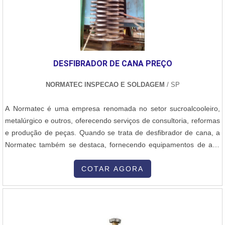
visão analítica sobre regulador de pressão solda, sempre deve-se
buscar uma empresa que tenha produtos e serviços com ótima
qualidade e assertividade, detalhes que passam despercebidos e
podem gerar prejuízo futuros para os clientes.Esses e outros
motivos são a razão pela qual a Sanne Metals é segura quando se
DESFIBRADOR DE CANA PREÇO
explora o segmento de consumíveis e equipamentos para solda e
brasagem. A empresa objetiva garantir o que há de melhor na
NORMATEC INSPECAO E SOLDAGEM
/ SP
atualidade para os clientes. Na organização, é possível encontrar
uma equipe com funcionários eficientes, que estão esperando seu
A Normatec é uma empresa renomada no setor sucroalcooleiro,
contato para tirar todas as dúvidas.QUALIDADE COMPROVADA
metalúrgico e outros, oferecendo serviços de consultoria, reformas
NO SEGMENTONa Sanne Metals tem tudo que se precisa para
e produção de peças. Quando se trata de desfibrador de cana, a
consumíveis e equipamentos para solda e brasagem. Prezando
Normatec também se destaca, fornecendo equipamentos de alta
pelo que há de mais moderno, traz inovações e variedades em
qualidade a um preço competitivo.O desfibrador de cana é um
varetas e reguladores de pressão e vazão com ótima qualidade e
equipamento essencial na indústria sucroalcooleira, responsável
COTAR AGORA
precisão.Para uma maior satisfação dos clientes, a empresa busca
por extrair o caldo da cana-de-açúcar de forma eficiente. A
investir nos melhores profissionais do mercado e em instalações
Normatec oferece desfibradores de cana com tecnologia
modernas, garantindo assim a sua confiança e boa cotação no
avançada, garantindo um processo de extração eficiente e de alta
mercado.A Sanne Metals é uma empresa que tem sido preferência
produtividade.Além disso, a Normatec se preocupa com a
no segmento por toda seriedade e qualidade, o que garante o