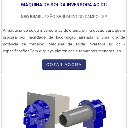
MÁQUINA DE SOLDA INVERSORA AC DC
NEO BRASIL
/ SÃO BERNARDO DO CAMPO - SP
A máquina de solda inversora ac dc é uma ótima opção para quem
procura por facilidade de locomoção atrelada à uma grande
potência de trabalho. Máquina de solda inversora ac dc -
especificaçõesCom displays eletrônicos e tamanhos menores, essa
máquina pode ser a chave para soldar em locais de difícil acesso,
como telhados e locais estreitos. Essas máquinas possuem as
COTAR AGORA
seguintes diferenças:Máquinas inversoras AC - AC é uma
abreviação do ing...