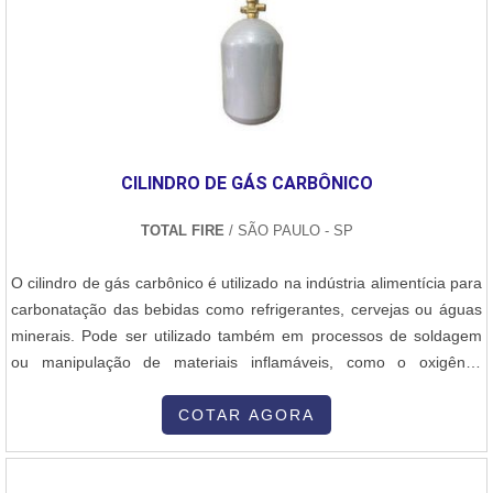
durabilidade e resistência de seus equipamentos. Os desfibradores
sucesso dos clientes de ponta a ponta. Saiba mais detalhes
de cana são fabricados com materiais de alta qualidade,
solicitando um orçamento sem compromisso!.
garantindo uma longa vida útil e reduzindo os custos de
manutenção.A empresa também oferece um excelente suporte
técnico, estando sempre disponível para auxiliar seus clientes na
instalação, manutenção e operação dos desfibradores de cana.Em
relação ao preço, a Normatec busca oferecer equipamentos de
CILINDRO DE GÁS CARBÔNICO
qualidade a um valor acessível, visando atender às necessidades e
demandas de seus clientes. Para obter informações mais
TOTAL FIRE
/ SÃO PAULO - SP
detalhadas sobre os desfibradores de cana e seus preços, é
recomendado entrar em contato com a empresa diretamente.Em
O cilindro de gás carbônico é utilizado na indústria alimentícia para
resumo, a Normatec é uma empresa de referência no setor
carbonatação das bebidas como refrigerantes, cervejas ou águas
sucroalcooleiro, metalúrgico e outros, oferecendo serviços de
minerais. Pode ser utilizado também em processos de soldagem
consultoria, reformas e produção de peças. Seus desfibradores de
ou manipulação de materiais inflamáveis, como o oxigênio,
cana são de alta qualidade, duráveis e com preço competitivo.
utilizado em extintores de incêndio, resfriando as chamas e
Entre em contato com a Normatec para obter mais informações
deslocando o ar. Detalhes importantes sobre o produtoNo estado
COTAR AGORA
sobre os desfibradores de cana e seus preços.
sólido, a -78ºC, pode ser utilizado para congelar imediatamente os
alime....