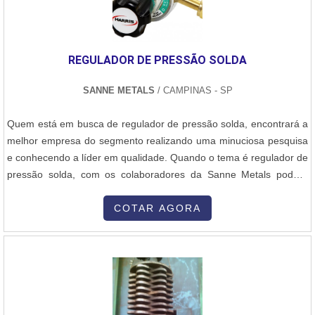
REGULADOR DE PRESSÃO SOLDA
SANNE METALS
/ CAMPINAS - SP
Quem está em busca de regulador de pressão solda, encontrará a
melhor empresa do segmento realizando uma minuciosa pesquisa
e conhecendo a líder em qualidade. Quando o tema é regulador de
pressão solda, com os colaboradores da Sanne Metals poderá
encontrar ótima qualidade com pagamento acessível.ALGUNS
DETALHES SOBRE REGULADOR DE PRESSÃO SOLDAHá muitas
COTAR AGORA
maneiras eficientes de demonstrar competência e excelência em
uma área de atuação. A Sanne Metals canaliza sua energia em
produzir um estrutura para os parceiros com: Escritório de alta
qualidade onde são realizadas as atividades Tecnologia de ponta
Sólida experiência no mercado.Tudo isso para oferecer regulador
de pressão solda com excelente custo-benefício. Ainda com uma