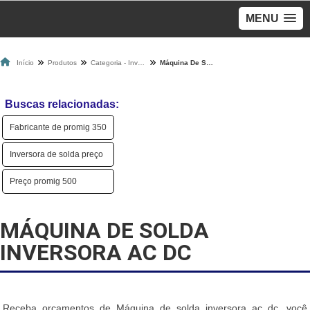
MENU
Início
Produtos
Categoria - Inversoras De Solda
Máquina De Solda Inversora Ac Dc
Buscas relacionadas:
Fabricante de promig 350
Inversora de solda preço
Preço promig 500
MÁQUINA DE SOLDA
INVERSORA AC DC
Receba orçamentos de Máquina de solda inversora ac dc, você