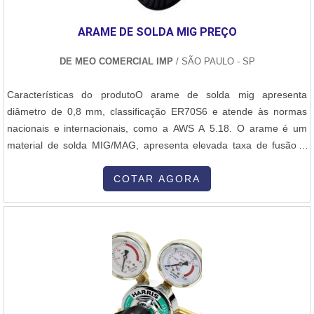
ARAME DE SOLDA MIG PREÇO
DE MEO COMERCIAL IMP
/ SÃO PAULO - SP
Características do produtoO arame de solda mig apresenta
diâmetro de 0,8 mm, classificação ER70S6 e atende às normas
nacionais e internacionais, como a AWS A 5.18. O arame é um
material de solda MIG/MAG, apresenta elevada taxa de fusão e
deposição, de modo a produzir soldagem limpa e com mínima
camada de escória. Onde comprar o arame de solda mig preço
COTAR AGORA
bom?Pelas lojas na Grande São Paulo, pelo site ou pelo telefone
(com entrega em todo o Brasi....