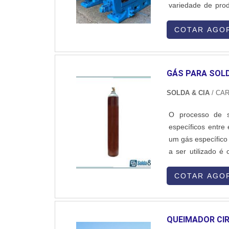
variedade de prod
você está procur
alta qualidade e
COTAR AGO
profissionais alta
suporte e assist
destaca pelo seu 
GÁS PARA SOL
dos produtos dent
Portanto, se voc
SOLDA & CIA
/ CAR
contato com a Nor
O processo de s
específicos entre
um gás específico
a ser utilizado é
pode ser misturad
desses gases é pro
COTAR AGO
QUEIMADOR CI