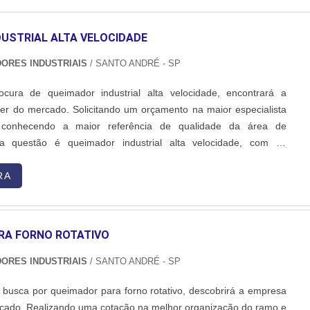
USTRIAL ALTA VELOCIDADE
DORES INDUSTRIAIS
/ SANTO ANDRÉ - SP
ura de queimador industrial alta velocidade, encontrará a
er do mercado. Solicitando um orçamento na maior especialista
conhecendo a maior referência de qualidade da área de
a questão é queimador industrial alta velocidade, com os
 Inovatti Queimadores Industriais o cliente encontrará ótima
ndimento a indústrias de diversos ramos.MAIS SOBRE QU...
RA
RA FORNO ROTATIVO
DORES INDUSTRIAIS
/ SANTO ANDRÉ - SP
e busca por queimador para forno rotativo, descobrirá a empresa
rcado. Realizando uma cotação na melhor organização do ramo e