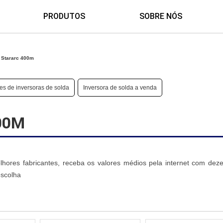
PRODUTOS
SOBRE NÓS
 Stararc 400m
s de inversoras de solda
Inversora de solda a venda
00M
hores fabricantes, receba os valores médios pela internet com dez
escolha