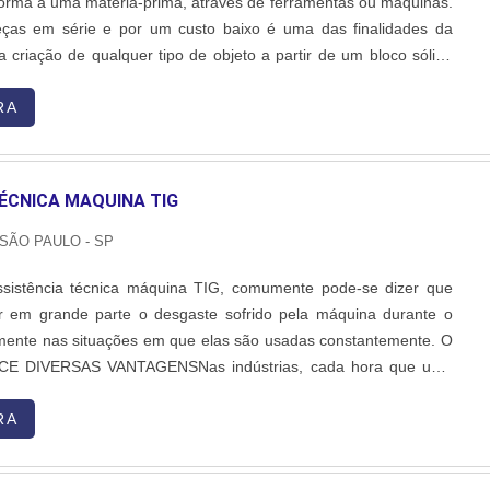
 forma a uma matéria-prima, através de ferramentas ou máquinas.
ças em série e por um custo baixo é uma das finalidades da
 criação de qualquer tipo de objeto a partir de um bloco sólido
. Dentro do campo da mecânica, a usinagem também é utilizada
para reparações e acabamento de ace....
RA
ÉCNICA MAQUINA TIG
 SÃO PAULO - SP
ssistência técnica máquina TIG, comumente pode-se dizer que
ir em grande parte o desgaste sofrido pela máquina durante o
lmente nas situações em que elas são usadas constantemente. O
E DIVERSAS VANTAGENSNas indústrias, cada hora que uma
ja à disposição pode representar grandes perdas, de modo que
es evita prejuízos ou evitar falhas existentes, seja por meio da
RA
 por meio de outra ação necessária. Assim, a empresa conquista
fação, que são os maiores objetivos da marca.Desta forma, se um