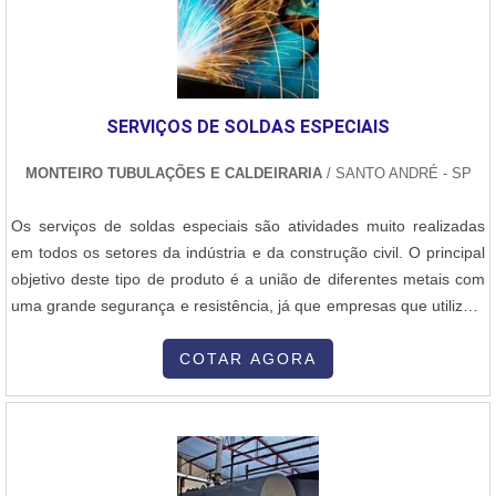
deve prezar pelos produtos e serviços com ótima qualidade e
excelente custo-benefício, características simples, mas que
mostram o comprometimento da empresa com seus clientes.É
importante lembrar que o produto ou serviço deve sempre ser
adquirido com empresas especializadas no segmento. Esse tipo de
SERVIÇOS DE SOLDAS ESPECIAIS
cuidado ajuda a garantir a qualidade e durabilidade dos materiais,
além de evitar prejuízos com substituições frequentes de produtos
MONTEIRO TUBULAÇÕES E CALDEIRARIA
/ SANTO ANDRÉ - SP
e serviços que não cumprem com suas funções adequadamente.
Assim, é possível poupar gastos desnecessários.Existem diversos
Os serviços de soldas especiais são atividades muito realizadas
motivos para a Inovatti Queimadores Industriais ter se tornado
em todos os setores da indústria e da construção civil. O principal
destaque quando pensamos em uma empresa que entrega
objetivo deste tipo de produto é a união de diferentes metais com
confiança e serviços de qualidade. Alguns desses motivos são:
uma grande segurança e resistência, já que empresas que utilizam
Equipe multidisciplinar de consultores associados; Profissionais
várias estruturas de metais, que muitas vezes necessitam muitas
com vasta experiência na área de atuação; Pagamento acessível;
vezes em realizar mudanças para a prestação de um determinado
COTAR AGORA
Escritório de alta qualidade onde são realizadas as atividades;
serviço, desse modo, a solda se torna algo necessário para....
Matéria-prima de excelente qualidade; Equipamentos de última
geração.QUALIDADES E PONTOS FORTES DA EMPRESANa
Inovatti Queimadores Industriais tem o que há de melhor no ramo
de peças e serviços para queimadores. Sempre de olho no