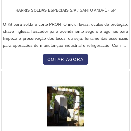
HARRIS SOLDAS ESPECIAIS S/A
/ SANTO ANDRÉ - SP
O Kit para solda e corte PRONTO inclui luvas, óculos de proteção,
chave inglesa, faiscador para acendimento seguro e agulhas para
limpeza e preservação dos bicos, ou seja, ferramentas essenciais
para operações de manutenção industrial e refrigeração. Com um
compartimento integrado ao carrinho, garantir o Kit para solda e
corte facilita a movimentação e dá segurança ao operador. O Kit
COTAR AGORA
para solda e corte possui válvulas corta-chamas para os regu....