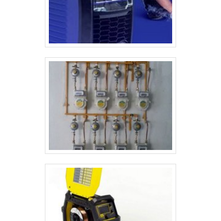
corretivas, com foco na inspeção regular, limpeza, reparo de
vazamentos, substituição de peças danificadas, entre outras
ações. A calibração e os testes de pressão, como o teste
hidrostático, são comuns para garantir que o equipamento esteja
operando de forma segura e eficiente. Conclusão A caldeiraria
industrial desempenha um papel fundamental em muitas áreas
industriais, com sua capacidade de fornecer soluções em
equipamentos de grande porte e complexidade. É uma área que
exige um alto nível de especialização técnica, tanto em termos de
produção quanto de segurança, dado o uso intensivo de pressões
e temperaturas extremas em muitos dos equipamentos fabricados.