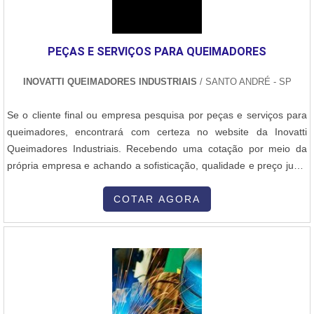
PEÇAS E SERVIÇOS PARA QUEIMADORES
INOVATTI QUEIMADORES INDUSTRIAIS
/ SANTO ANDRÉ - SP
Se o cliente final ou empresa pesquisa por peças e serviços para
queimadores, encontrará com certeza no website da Inovatti
Queimadores Industriais. Recebendo uma cotação por meio da
própria empresa e achando a sofisticação, qualidade e preço justo
em um só lugar.MAIS DETALHES SOBRE PEÇAS E SERVIÇOS
PARA QUEIMADORESQuem precisa de peças e serviços para
COTAR AGORA
queimadores em uma empresa altamente qualificada, chega até a
Inovatti Queimadores Industriais. É possível encontrar instalação e
montagem de painéis elétricos e manutenção de queimadores
industriais, focando em tecnologia e desenvolvimento no que gera
resultado ao cliente.Ainda com uma visão analítica sobre peças e
serviços para queimadores, na essência da empresa, a mesma