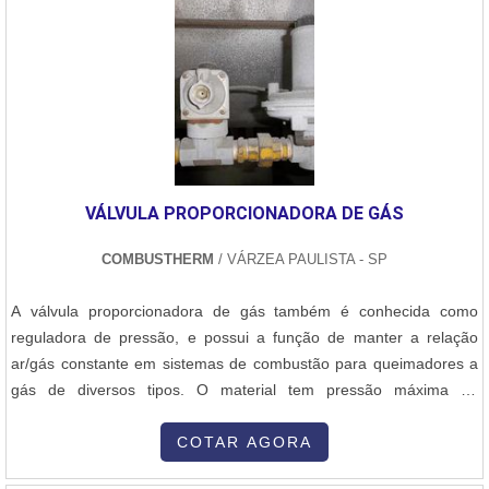
construção e a manutenção de equipamentos que desempenham
funções essenciais em diversas indústrias, como a petroquímica,
siderurgia, geração de energia, naval, química, entre outras. Esses
equipamentos são responsáveis por processos que envolvem a
troca de calor, armazenamento de líquidos ou gases sob alta
pressão, e condução de fluidos em temperaturas e pressões
elevadas. 2. Principais Equipamentos Produzidos Caldeiras:
Equipamentos que geram vapor a partir da queima de
VÁLVULA PROPORCIONADORA DE GÁS
combustíveis ou através de processos industriais, com aplicações
na geração de energia ou em sistemas de aquecimento. Vasos de
COMBUSTHERM
/ VÁRZEA PAULISTA - SP
Pressão: Recipientes projetados para operar sob altas pressões e
temperaturas, como os utilizados em indústrias químicas e
A válvula proporcionadora de gás também é conhecida como
petroquímicas. Trocadores de Calor: Equipamentos que permitem
reguladora de pressão, e possui a função de manter a relação
a transferência de calor entre dois ou mais fluidos sem que haja
ar/gás constante em sistemas de combustão para queimadores a
mistura entre eles, utilizados em diversos setores industriais.
gás de diversos tipos. O material tem pressão máxima de
Estruturas Metálicas: Em muitos casos, as fábricas de caldeiraria
funcionamento de 500 mbar (50 kpa) ou (7 Psi) e tem a função de
também produzem grandes estruturas metálicas que suportam ou
fazer essa compensação de pressão de admissão. Para garantir
COTAR AGORA
acomodam esses equipamentos, como plataformas e bases. 3.
que tudo ocorra dentro dos conformes, a válvula possui membrana
Processos Envolvidos A caldeiraria envolve várias etapas de