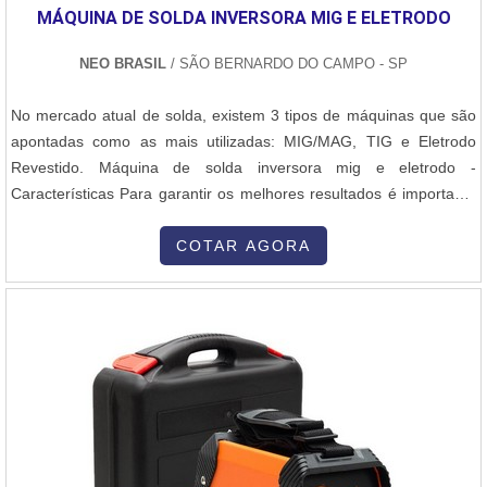
MÁQUINA DE SOLDA INVERSORA MIG E ELETRODO
NEO BRASIL
/ SÃO BERNARDO DO CAMPO - SP
No mercado atual de solda, existem 3 tipos de máquinas que são
apontadas como as mais utilizadas: MIG/MAG, TIG e Eletrodo
Revestido. Máquina de solda inversora mig e eletrodo -
Características Para garantir os melhores resultados é importante
conhecer sobre a máquina de solda inversora mig e eletrodo e
cada especificação: MIG/MAG - Nesse processo, o eletrodo dá
COTAR AGORA
lugar ao arame de soldagem, que é impulsionado por um
alimentador que conduz...