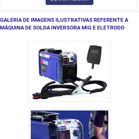
como as normas ASME (American Society of Mechanical
problema ligado ao uso de gás pode ser sanado com a solicitação
Engineers), NR-13 (Norma Regulamentadora Brasileira de
do serviço de C....
Caldeiras e Vasos de Pressão), entre outras. Essas normas
GALERIA DE IMAGENS ILUSTRATIVAS REFERENTE A
regulam desde os projetos, fabricação, testes de qualidade até a
MÁQUINA DE SOLDA INVERSORA MIG E ELETRODO
operação e manutenção desses equipamentos. A conformidade
com essas normas visa prevenir acidentes e garantir a
durabilidade e o desempenho dos equipamentos. 5. Aplicações
Industriais A caldeiraria industrial tem aplicação em várias
indústrias, entre as principais: Indústria Petroquímica: Produção de
caldeiras, vasos de pressão e reatores. Geração de Energia:
Equipamentos para plantas termelétricas e hidrelétricas. Indústria
Naval: Fabricação de grandes estruturas metálicas e sistemas de
propulsão para embarcações. Indústria Alimentícia: Trocadores de
calor e caldeiras para processos de pasteurização e aquecimento
de alimentos. Indústria Automotiva e Aeroespacial: Componentes e
estruturas metálicas de grande porte. 6. Manutenção A
manutenção de equipamentos de caldeiraria é uma parte crítica da
operação industrial, principalmente em sistemas de caldeiras e
vasos de pressão. As manutenções podem ser preventivas ou