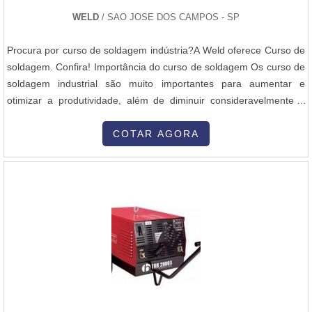
bem como: TIG;MIG/MAG;MIG;Arco-submerso;Corte plasma;MIG
WELD
/ SAO JOSE DOS CAMPOS - SP
pulsada;TIG pulsada;MIG duplo pulso.GARANTIA DE ALTA
EFICIÊNCIA EM MÁQUINA DE SOLDA MIGSomente na
Procura por curso de soldagem indústria?A Weld oferece Curso de
Plurimáquinas existe o que há de melhor em venda e manutenção
soldagem. Confira! Importância do curso de soldagem Os curso de
de máquinas de solda e acessórios . Líder em qualidade, a
soldagem industrial são muito importantes para aumentar e
empresa oferece uma variedade de ítens como máquina de solda
otimizar a produtividade, além de diminuir consideravelmente o
e entre outros.A empresa é autorizada de diversas marcas, como
nível de retrabalho dentro das industrias. O profissional qualificado
Makita, Bosch, Dewalt, Milwaukee, Metabo, entre outras. Mas não
tem a possibilidade de entregar um serviço muito melhor. Cursos
COTAR AGORA
é apenas isso, só aqui ainda tem oferece as melhores condições
Os cursos de soldagem oferecidos pela Weld são específicos e
de pagamento do mercado e boleto bancário..
ada....