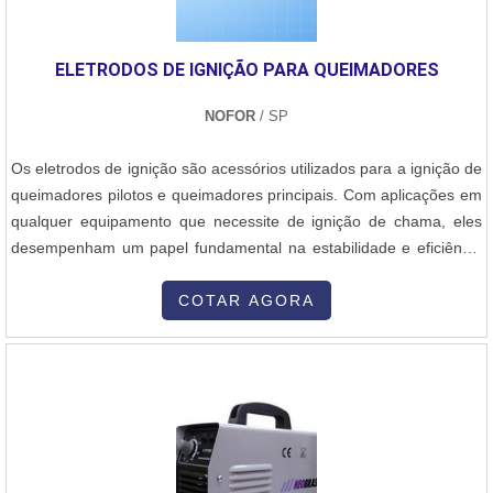
ELETRODOS DE IGNIÇÃO PARA QUEIMADORES
NOFOR
/ SP
Os eletrodos de ignição são acessórios utilizados para a ignição de
queimadores pilotos e queimadores principais. Com aplicações em
qualquer equipamento que necessite de ignição de chama, eles
desempenham um papel fundamental na estabilidade e eficiência
do processo de combustãoA Nofor, empresa nacional presente no
mercado desde 1965, é líder na fabricação e fornecimento de
COTAR AGORA
queimadores a óleo, a gás e Dual, além de diversos equipamentos
e acessórios para combustão industrial. Com uma linha completa
de produtos, como sensores de chama, cavaletes de gás,
ventiladores centrífugos de ar e reguladores de pressão de óleo e
gás, a Nofor atende fabricantes de fornos, empresas de tratamento
térmico, metalúrgicas, fundições, forjas, fabricantes de vidro e
indústria alimentícia em todo o Brasil e exporta para diversos