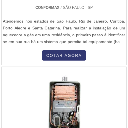
CONFORMAX
/ SÃO PAULO - SP
Atendemos nos estados de São Paulo, Rio de Janeiro, Curitiba,
Porto Alegre e Santa Catarina. Para realizar a instalação de um
aquecedor a gás em uma residência, o primeiro passo é identificar
se em sua rua há um sistema que permita tal equipamento (basta
ligar para a concessionária responsável em sua cidade para
saber). Se a resposta for positiva, é o momento em que se define
COTAR AGORA
quantos banheiros/ chuveiros e torneiras serão contemplados c...