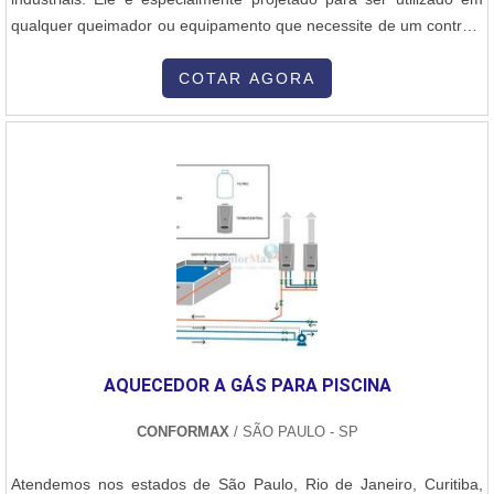
qualquer queimador ou equipamento que necessite de um controle
preciso e monitoramento do fluxo de gás. A Nofor, uma empresa
nacional desde 1965, é líder na fabricação e fornecimento de
COTAR AGORA
queimadores a óleo, a gás e Dual, além de diversos equipamentos
e acessórios para combustão industrial, como sensores de chama,
eletrodos, cavaletes de gás, ventiladores centrífugos de ar,
reguladores de pressão de óleo e gás, válvulas para óleo, ar e gás,
entre muitos outros produtos. A Nofor também executa projetos de
peças e queimadores especiais de acordo com a necessidade do
cliente. A Nofor se destaca pelo bom atendimento e está sempre
disponível para atender às solicitações dos seus clientes.
AQUECEDOR A GÁS PARA PISCINA
CONFORMAX
/ SÃO PAULO - SP
Atendemos nos estados de São Paulo, Rio de Janeiro, Curitiba,