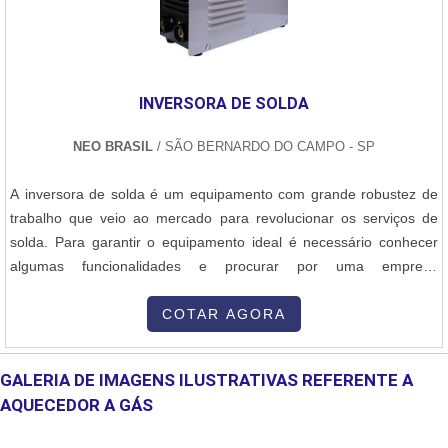
países.A Nofor se destaca não apenas pela qualidade de seus
produtos, mas também pelo compromisso com o bom atendimento
e a satisfação dos clientes. Além de oferecer uma linha completa
de equipamentos e acessórios, a empresa também executa
INVERSORA DE SOLDA
projetos de peças e queimadores especiais, adaptados de acordo
com as necessidades específicas de cada cliente.Conte com a
NEO BRASIL
/ SÃO BERNARDO DO CAMPO - SP
Nofor para obter os melhores resultados em termos de eficiência
energética, segurança e desempenho em sua operação.
A inversora de solda é um equipamento com grande robustez de
trabalho que veio ao mercado para revolucionar os serviços de
solda. Para garantir o equipamento ideal é necessário conhecer
algumas funcionalidades e procurar por uma empresa
especializada no mercado que ofereça o modelo
adequado. Inversora de solda - CaracterísticasCom grande
COTAR AGORA
potencial de trabalho e tamanhos diferenciados, a inversora trouxe
mais comodidade de transporte de maquiná....
GALERIA DE IMAGENS ILUSTRATIVAS REFERENTE A
AQUECEDOR A GÁS