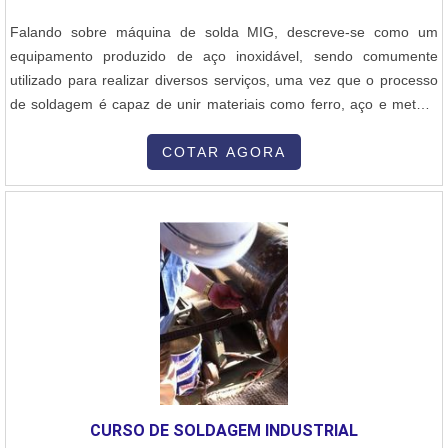
Falando sobre máquina de solda MIG, descreve-se como um
equipamento produzido de aço inoxidável, sendo comumente
utilizado para realizar diversos serviços, uma vez que o processo
de soldagem é capaz de unir materiais como ferro, aço e metais,
podendo ser fundamental para construção de máquinas, veículos,
pontes, recuperação de peças, construções de estruturas
COTAR AGORA
metálicas, etc.MAIS DETALHES IMPORTANTES SOBRE O
PRODUTOFunção de grande importância para diversas empresas
de segmentos como fabricante de tratores, de carretas, chassi
para caminhão, implemento rodoviário e indústria forja, indústria de
manutenção industrial , fabricante de moinho vertical.Por
conseguinte, tem como característica da empregabilidade
durabilidade, alta dureza, baixo custo e resistência à corrosão, tais
características que fazem toda diferença tanto pela empresa que
adquire produtos e serviços de qualidade, como o cliente final.Por
ser líder no mercado e idônea no mercado, padrões alcançados
pela empresa conter a empresa tem uma estrutura para solucionar
CURSO DE SOLDAGEM INDUSTRIAL
problemas em todos os modelos e marcas de máquina de solda