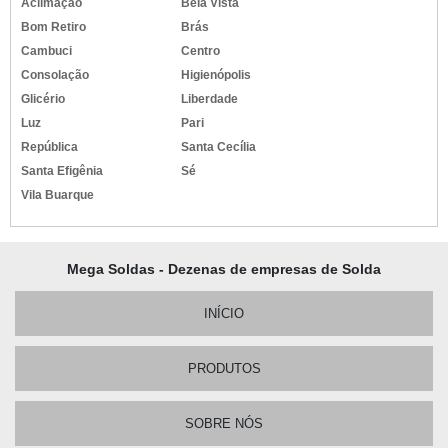
Aclimação
Bela Vista
Bom Retiro
Brás
Cambuci
Centro
Consolação
Higienópolis
Glicério
Liberdade
Luz
Pari
República
Santa Cecília
Santa Efigênia
Sé
Vila Buarque
Mega Soldas - Dezenas de empresas de Solda
INÍCIO
PRODUTOS
SOBRE NÓS