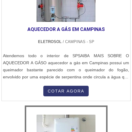
AQUECEDOR A GÁS EM CAMPINAS
ELETROSOL
/ CAMPINAS - SP
Atendemos todo o interior de SPSAIBA MAIS SOBRE O
AQUECEDOR A GÁSO aquecedor a gás em Campinas possui um
queimador bastante parecido com o queimador do fogão,
envolvido por uma espécie de serpentina onde circula a àgua que
irá ser aquecida. Ao ser acionado, este fogo é controlado
automaticamente por um pressostato que possui um sensor na
COTAR AGORA
rede de água e uma válvula que controla a passagem do gás para
o queimador. Quanto mais fria a água,...