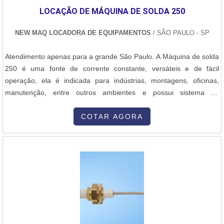
LOCAÇÃO DE MÁQUINA DE SOLDA 250
NEW MAQ LOCADORA DE EQUIPAMENTOS
/ SÃO PAULO - SP
Atendimento apenas para a grande São Paulo. A Máquina de solda
250 é uma fonte de corrente constante, versáteis e de fácil
operação, ela é indicada para indústrias, montagens, oficinas,
manutenção, entre outros ambientes e possui sistema de
regulagem contínua de corrente através de reator saturado que
proporciona ajuste fino adequado às necessidades do operador.
COTAR AGORA
Ideal para soldas em aço carbono, inoxidáveis e ferros fundidos e
suas ligas, cobr....