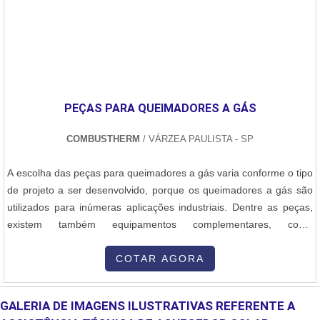
PEÇAS PARA QUEIMADORES A GÁS
COMBUSTHERM
/ VÁRZEA PAULISTA - SP
A escolha das peças para queimadores a gás varia conforme o tipo
de projeto a ser desenvolvido, porque os queimadores a gás são
utilizados para inúmeras aplicações industriais. Dentre as peças,
existem também equipamentos complementares, como
pressostatos, fotocélulas, programadores de chama, atuadores
eletromecânicos, válvula automática de bloqueio, manômetros,
COTAR AGORA
skid de gás, válvulas reguladoras e proporcionadoras,
borbulhadores, válvulas de b....
GALERIA DE IMAGENS ILUSTRATIVAS REFERENTE A