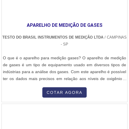
APARELHO DE MEDIÇÃO DE GASES
TESTO DO BRASIL INSTRUMENTOS DE MEDIÇÃO LTDA
/ CAMPINAS
- SP
O que é o aparelho para medição gases? O aparelho de medição
de gases é um tipo de equipamento usado em diversos tipos de
indústrias para a análise dos gases. Com este aparelho é possível
ter os dados mais precisos em relação aos níveis de oxigênio e
gás carbônico de uma localidade. Vantagens - Mais qualidade em
termos de coleta de dados,- Um controle mais efetivo,- Produto
COTAR AGORA
tecnológico e de qualidade,- Entre outras. Para saber muito mais
sobre....