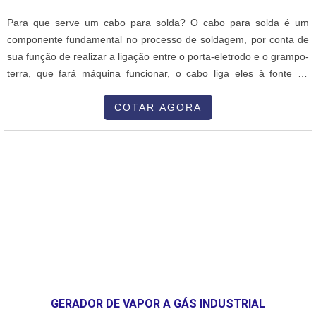
Para que serve um cabo para solda? O cabo para solda é um
componente fundamental no processo de soldagem, por conta de
sua função de realizar a ligação entre o porta-eletrodo e o grampo-
terra, que fará máquina funcionar, o cabo liga eles à fonte de
energia. O fio pode ser especial como o cabo de solda super
flexível extra, este é responsável por um manuseio mais ágil e um
COTAR AGORA
produto compacto, além de continuar sendo um grande condutor.
Vantagens ....
GERADOR DE VAPOR A GÁS INDUSTRIAL