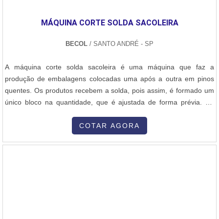
MÁQUINA CORTE SOLDA SACOLEIRA
BECOL
/ SANTO ANDRÉ - SP
A máquina corte solda sacoleira é uma máquina que faz a
produção de embalagens colocadas uma após a outra em pinos
quentes. Os produtos recebem a solda, pois assim, é formado um
único bloco na quantidade, que é ajustada de forma prévia. Na
Máquina blocadora pode fazer ser operado tanto com pista simples
ou pista dupla. Pode-se fazer vários tipos de embalagens, as mais
COTAR AGORA
solicitadas são as de saco lixo que utiliza um cabeçote no fundo,
ou sacolas....