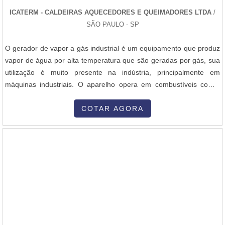
ICATERM - CALDEIRAS AQUECEDORES E QUEIMADORES LTDA
/
SÃO PAULO - SP
O gerador de vapor a gás industrial é um equipamento que produz
vapor de água por alta temperatura que são geradas por gás, sua
utilização é muito presente na indústria, principalmente em
máquinas industriais. O aparelho opera em combustíveis como:
óleo diesel, gás natural, GLP ou dual-fuel (gás/óleo), com queima
direta e indireta através da troca de calor de forma automática. A
COTAR AGORA
troca térmica traz um rendimento médio dos aparelhos de até 90%,
....