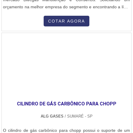
orçamento na melhor empresa do segmento e encontrando a líder
da área de atuação.MAIS INFORMAÇÕES SOBRE CONSERTO E
MANUTENÇÃO DE FOGÕESQuem procura por conserto e
COTAR AGORA
manutenção de fogões em uma empresa inovadora, acha o site da
Btecgas Manutenção e Consertos. Com grande expressão de
mercado quando o assunto é instalação de aquecedor a gás e
limpeza de aquecedor a gás, visando sempre a qualidade final
para a fidelização do cliente.Não obstante, quando falamos em
conserto e manutenção de fogões, é importante buscar uma
empresa que tenha produtos e serviços com ótima qualidade e
assertividade, detalhes que passam despercebidos e podem gerar
prejuízo futuros para os clientes.É importante lembrar que o
serviço deve sempre ser prestado por empresas especializadas no
segmento. Esse tipo de cuidado ajuda a garantir a qualidade e
CILINDRO DE GÁS CARBÔNICO PARA CHOPP
assertividade do serviço, além de evitar prejuízos com imprevistos
e execuções mal elaboradas. Assim, é possível poupar gastos
ALG GASES
/ SUMARÉ - SP
desnecessários.Existem diversos motivos para a Btecgas
Manutenção e Consertos ter se tornado destaque quando
O cilindro de gás carbônico para chopp possui o suporte de um