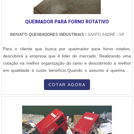
QUEIMADOR PARA FORNO ROTATIVO
INOVATTI QUEIMADORES INDUSTRIAIS
/ SANTO ANDRÉ - SP
Para o cliente que busca por queimador para forno rotativo,
descobrirá a empresa que é líder do mercado. Realizando uma
cotação na melhor organização do ramo e descobrindo a melhor
em qualidade e custo benefício.Quando o assunto é queimador
para forno rotativo, com a Inovatti Queimadores Industriais irá
encontrar proteção com soluções para estufas, fornos e
COTAR AGORA
caldeiras.MAIS INFORMAÇÕES SOBRE QUEIMADOR PARA
FORNO ROTATIVOA Inovatti Queimad...