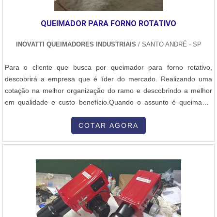
QUEIMADOR PARA FORNO ROTATIVO
INOVATTI QUEIMADORES INDUSTRIAIS
/ SANTO ANDRÉ - SP
Para o cliente que busca por queimador para forno rotativo,
descobrirá a empresa que é líder do mercado. Realizando uma
cotação na melhor organização do ramo e descobrindo a melhor
em qualidade e custo benefício.Quando o assunto é queimador
para forno rotativo, com a Inovatti Queimadores Industriais irá
encontrar proteção com soluções para estufas, fornos e
COTAR AGORA
caldeiras.MAIS INFORMAÇÕES SOBRE QUEIMADOR PARA
FORNO ROTATIVOA Inovatti Queimad...