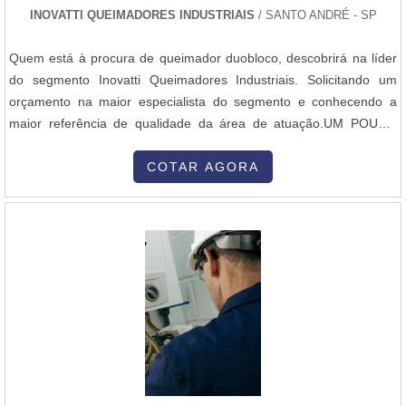
INOVATTI QUEIMADORES INDUSTRIAIS
/ SANTO ANDRÉ - SP
Quem está à procura de queimador duobloco, descobrirá na líder
do segmento Inovatti Queimadores Industriais. Solicitando um
orçamento na maior especialista do segmento e conhecendo a
maior referência de qualidade da área de atuação.UM POUCO
MAIS SOBRE QUEIMADOR DUOBLOCOSe alguém quer achar
queimador duobloco em uma empresa comprometida com seus
COTAR AGORA
serviços, vai até o site da Inovatti Queimadores Industriais. É
possível encontrar queimador industrial de alta temperatura e
queimador a gás para forno, disponibilizando tudo que há de mais
atual para garantir a qualidade final para cada cliente.Discorrendo
ainda sobre queimador duobloco, na essência da empresa, a
mesma deve prezar pelos produtos e serviços com ótima
qualidade e assertividade, pontos importantes que ficam de fora no
planejamento de empresas que visam apenas o lucro, deixando a
desejar nos outros fatores.É importante lembrar que o produto
deve sempre ser adquirido com empresas especializadas no
segmento. Esse tipo de cuidado ajuda a garantir a qualidade e