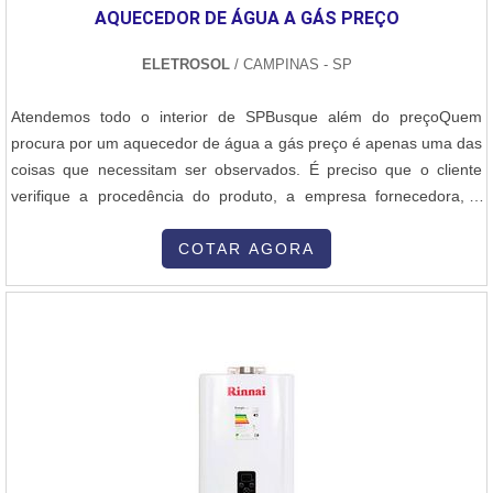
AQUECEDOR DE ÁGUA A GÁS PREÇO
ELETROSOL
/ CAMPINAS - SP
Atendemos todo o interior de SPBusque além do preçoQuem
procura por um aquecedor de água a gás preço é apenas uma das
coisas que necessitam ser observados. É preciso que o cliente
verifique a procedência do produto, a empresa fornecedora, e
quais os benefícios que o equipamento irá entregar.É bom
ressaltar que um produto com preço elevado não garante
COTAR AGORA
qualidade. Portanto, é preciso procurar por um preço benéfico, que
seja acessível, comp...