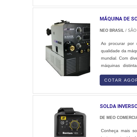
MÁQUINA DE S
NEO BRASIL
/ SÃO
Ao procurar por
qualidade da máqu
mundial. Com div
máquinas distin
qualidade Dentre
tipos se destacam
COTAR AGO
SOLDA INVERSO
DE MEO COMERCIA
Conheça mais sob