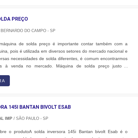
OLDA PREÇO
 BERNARDO DO CAMPO - SP
 máquina de solda preço é importante contar também com a
ina, pois é utilizada em diversos setores do mercado nacional e
ersas necessidades de solda diferentes, é comum encontrarmos
tas à venda no mercado. Máquina de solda preço justo e
 os modelos de máquinas de solda preço mais conhecidos, dois
 por sua grande usualidade, esses são:A máquina TIG q....
RA
RA 145I BANTAN BIVOLT ESAB
L IMP
/ SÃO PAULO - SP
re o produtoA solda inversora 145i Bantan bivolt Esab é o