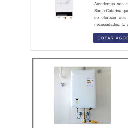
Atendemos nos es
Santa Catarina.qu
de oferecer aos
necessidades. E
sobre o produto a 
adequado, são dis
COTAR AGO