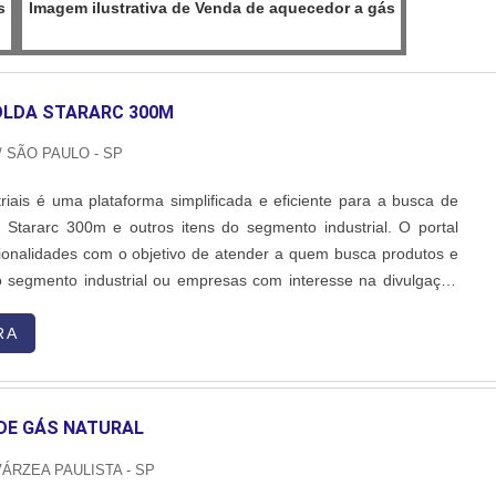
s
Imagem ilustrativa de Venda de aquecedor a gás
OLDA STARARC 300M
/ SÃO PAULO - SP
riais é uma plataforma simplificada e eficiente para a busca de
Stararc 300m e outros itens do segmento industrial. O portal
ionalidades com o objetivo de atender a quem busca produtos e
o segmento industrial ou empresas com interesse na divulgação
 serviços de forma centralizada e ágil. A plataforma oferece uma
e materiais como Máquina de solda Stararc 300m e mão de obra,
RA
DE GÁS NATURAL
VÁRZEA PAULISTA - SP