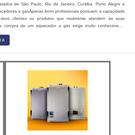
tados de São Paulo, Rio de Janeiro, Curitiba, Porto Alegre e
ecedores a gásApenas bons profissionais possuem a capacidade
 seus clientes os produtos que realmente atendem às suas
 a compra de um aquecedor a gás exige muito conhecimento
ser escolhido. Para auxiliá-lo na tarefa de escolher o aquecedor
ponibilizados alguns questionamentos simp...
RA