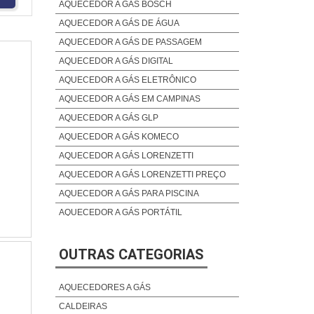
AQUECEDOR A GÁS BOSCH
AQUECEDOR A GÁS DE ÁGUA
AQUECEDOR A GÁS DE PASSAGEM
AQUECEDOR A GÁS DIGITAL
AQUECEDOR A GÁS ELETRÔNICO
AQUECEDOR A GÁS EM CAMPINAS
AQUECEDOR A GÁS GLP
AQUECEDOR A GÁS KOMECO
AQUECEDOR A GÁS LORENZETTI
AQUECEDOR A GÁS LORENZETTI PREÇO
AQUECEDOR A GÁS PARA PISCINA
AQUECEDOR A GÁS PORTÁTIL
AQUECEDOR A GÁS PREÇO
AQUECEDOR A GÁS RINNAI
OUTRAS CATEGORIAS
AQUECEDOR A GÁS RINNAI 22 5
AQUECEDORES A GÁS
AQUECEDOR A GÁS RINNAI PREÇO
CALDEIRAS
AQUECEDOR A GÁS SP