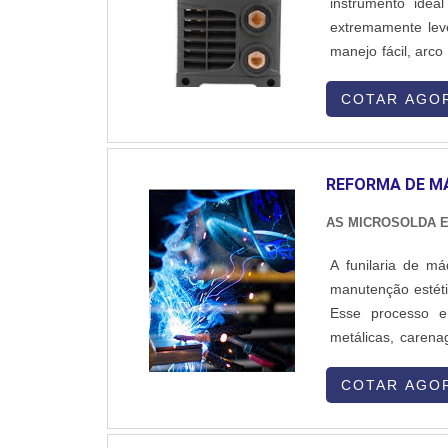
instrumento ide
extremamente lev
manejo fácil, arco
possibilitando 
apresenta fácil ab
COTAR AGO
REFORMA DE M
AS MICROSOLDA E
A funilaria de má
manutenção estéti
Esse processo en
metálicas, carena
trabalho começ
identificando am
COTAR AGO
nesse diagnósti
danificadas, faze