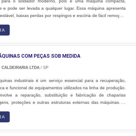
al para o soldador moderno, pois é uma máquina compacta,
e e pode ser levada a qualquer lugar. Essa máquina apresenta
 estável, baixas perdas por respingos e escória de fácil remoção,
a produção de cordões com excelente acabamento. Também
ertura de arco, o que torna o seu emprego muito mais....
RA
ÁQUINAS COM PEÇAS SOB MEDIDA
 CALDEIRARIA LTDA
/ SP
quinas industriais é um serviço essencial para a recuperação,
ca e funcional de equipamentos utilizados na linha de produção.
volve a reparação, substituição e fabricação de chaparias
gens, proteções e outras estruturas externas das máquinas. O
a com uma avaliação detalhada do estado da máquina,
assados, corrosões, trincas ou partes desgastadas. Com base
RA
co, nossa equipe realiza o desmonte controlado das peças
ndo o reparo ou substituição por componentes novos, fabricados