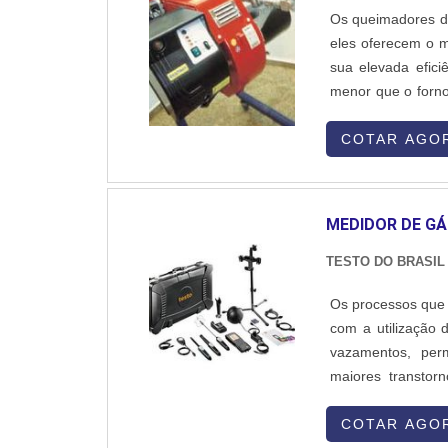
Os queimadores de
eles oferecem o m
sua elevada efici
menor que o forno
a empresa Red Ray
podem ser confecc
COTAR AGO
MEDIDOR DE G
TESTO DO BRASIL
Os processos que 
com a utilização
vazamentos, per
maiores transtor
eficiente e vel
Assegurando que t
COTAR AGO