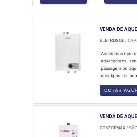
VENDA DE AQU
ELETROSOL
/ CAM
Atendemos todo o 
aquecedores, sen
passagem ou aque
dois tipos de aq
térmico, que tam
aquecida pelo aqu
COTAR AGO
VENDA DE AQU
CONFORMAX
/ SÃ