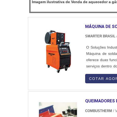
Imagem ilustrativa de Venda de aquecedor a gá
MÁQUINA DE S
SMARTER BRASIL
O Soluções Indust
Máquina de solda 
oferece duas func
serviços dentro d
de seus produtos e
vasta variedade d
COTAR AGO
poi.
QUEIMADORES 
COMBUSTHERM
/ 