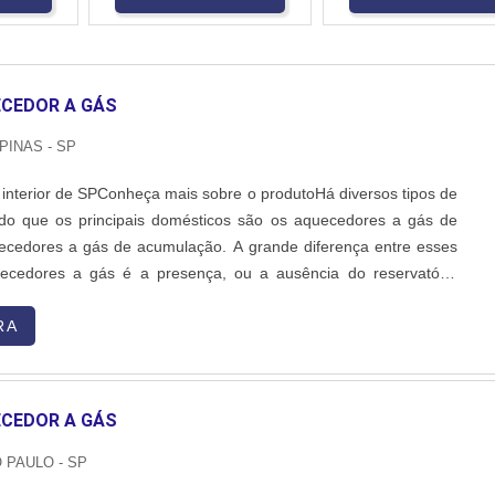
ECEDOR A GÁS
PINAS - SP
interior de SPConheça mais sobre o produtoHá diversos tipos de
do que os principais domésticos são os aquecedores a gás de
cedores a gás de acumulação. A grande diferença entre esses
uecedores a gás é a presença, ou a ausência do reservatório
bém é chamado de boiler. Esse equipamento armazena a água
ecedor antes de ser usada. Lugar de venda...
RA
ECEDOR A GÁS
O PAULO - SP