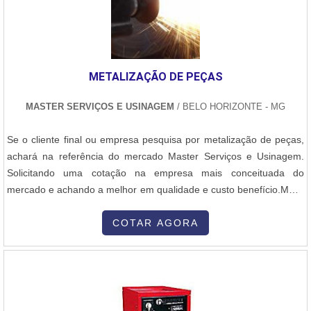
METALIZAÇÃO DE PEÇAS
MASTER SERVIÇOS E USINAGEM
/ BELO HORIZONTE - MG
Se o cliente final ou empresa pesquisa por metalização de peças,
achará na referência do mercado Master Serviços e Usinagem.
Solicitando uma cotação na empresa mais conceituada do
mercado e achando a melhor em qualidade e custo benefício.MAIS
INFORMAÇÕES RELEVANTES SOBRE METALIZAÇÃO DE
PEÇASSe alguém pesquisar metalização de peças em uma
COTAR AGORA
empresa comprometida com seus serviços, descobre a Master
Serviços e Usinagem. Uma empresa com alto know-how em
reforma de vagões e recuperação de peças para motores e grupo
geradores jenbacher e cat, visando sempre a qualidade final para
a fidelização do cliente.Ainda tratando-se de metalização de peças,