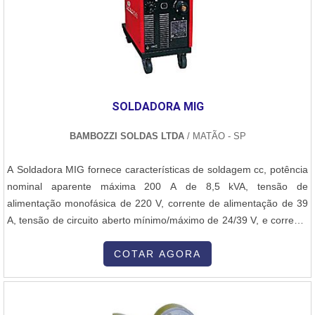
deve-se ter a exatidão em orçar com empresas que prezam por
produtos e serviços que tenham ótima qualidade e assertividade,
detalhes primordiais que são deixados de lado por muitas
empresas que não focam na fidelização do cliente.É importante
lembrar que o serviço deve sempre ser prestado por empresas
especializadas no segmento. Esse tipo de cuidado ajuda a garantir
SOLDADORA MIG
a qualidade e assertividade do serviço, além de evitar prejuízos
com imprevistos e execuções mal elaboradas. Assim, é possível
BAMBOZZI SOLDAS LTDA
/ MATÃO - SP
poupar gastos desnecessários.Existem diversos motivos para a
Master Serviços e Usinagem ter se tornado destaque quando
A Soldadora MIG fornece características de soldagem cc, potência
pensamos em uma empresa que entrega confiança e serviços de
nominal aparente máxima 200 A de 8,5 kVA, tensão de
qualidade. Alguns desses motivos são: Corpo técnico
alimentação monofásica de 220 V, corrente de alimentação de 39
especializado; Profissionais com vasta experiência nas diversas
A, tensão de circuito aberto mínimo/máximo de 24/39 V, e corrente
áreas de atuação; Escritório de alta qualidade onde são realizadas
máxima de solda de 250 A. Além disso, Soldadora MIG possui
as atividades; Localizada em uma área de 4.000m2;
tensão constante, para soldagem com arame sólido, tubular e
COTAR AGORA
Equipamentos de última geração.MAIS ALGUNS DETALHES
autoprotegido, opera com ventilação forçada, permite adequada
SOBRE A EMPRESA ESPECIALISTA DO SEGMENTONa Master
soldagem com CO2 e a....
Serviços e Usinagem tem tudo que se precisa para metalização de