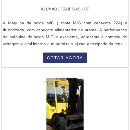
equipamentos.Portanto, se você busca uma faca do desfibrador de
ALUMAQ
/ CAMPINAS - SP
qualidade e com um ótimo custo-benefício, conte com a Normatec.
Entre em contato e solicite um orçamento personalizado para suas
A Máquina de solda MIG ( fonte MIG com cabeçote 22A) é
necessidades.
tiristorizada, com cabeçote alimentador de arame. A performance
da máquina de solda MIG é excelente, apresenta o controle de
voltagem digital interna que permite o ajuste antecipado da tensão
de trabalho. A máquina de solda MIG possui outras vantagens,
como:Excelente performance para soldagem MIG/MAG. Controle
COTAR AGORA
de voltagem digital interna permite ao usuário pré-ajustar a tensão
de trabalho ....