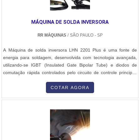
MÁQUINA DE SOLDA INVERSORA
RR MÁQUINAS
/ SÃO PAULO - SP
A Máquina de solda inversora LHN 2201 Plus é uma fonte de
energia para soldagem, desenvolvida com tecnologia avançada,
utilizando-se IGBT (Insulated Gate Bipolar Tube) e diodos de
comutação rápida controlados pelo circuito de controle principal.
Com o circuito de controle especialmente desenvolvido e a
corrente de soldagem uniformemente regulada, a Máquina de
COTAR AGORA
solda inversora permite a fonte de energia atingir grande
capacidade de adaptação e e....