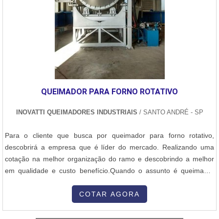
QUEIMADOR PARA FORNO ROTATIVO
INOVATTI QUEIMADORES INDUSTRIAIS
/ SANTO ANDRÉ - SP
Para o cliente que busca por queimador para forno rotativo,
descobrirá a empresa que é líder do mercado. Realizando uma
cotação na melhor organização do ramo e descobrindo a melhor
em qualidade e custo benefício.Quando o assunto é queimador
para forno rotativo, com a Inovatti Queimadores Industriais irá
encontrar proteção com soluções para estufas, fornos e
COTAR AGORA
caldeiras.MAIS INFORMAÇÕES SOBRE QUEIMADOR PARA
FORNO ROTATIVOA Inovatti Queimad...