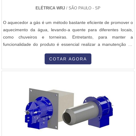
ELÉTRICA WRJ
/ SÃO PAULO - SP
O aquecedor a gás é um método bastante eficiente de promover o
aquecimento da água, levando-a quente para diferentes locais,
como chuveiros e torneiras. Entretanto, para manter a
funcionalidade do produto é essencial realizar a manutenção de
aquecedor a gás sp, uma medida essencial capaz de precaver
diferentes problemas e repará-los, se necessário, em variados
COTAR AGORA
casos. Por isso, uma manutenção pode ser de
caráter:Preventivo,Corretivo,Emer...