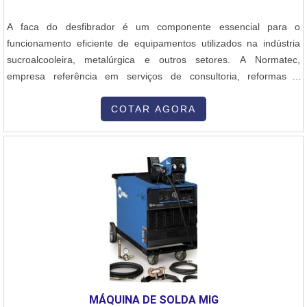
A faca do desfibrador é um componente essencial para o
funcionamento eficiente de equipamentos utilizados na indústria
sucroalcooleira, metalúrgica e outros setores. A Normatec,
empresa referência em serviços de consultoria, reformas e
produção de peças para esses segmentos, oferece uma faca de
alta qualidade e durabilidade.A faca do desfibrador é responsável
COTAR AGORA
por realizar o corte das fibras da matéria-prima, como a cana-de-
açúcar, de forma precisa e eficiente. Ela é fabricada com materiais
resistentes e de alta performance, garantindo um desempenho
superior e uma vida útil prolongada.Além disso, a Normatec se
destaca por oferecer um excelente custo-benefício em seus
produtos. A empresa possui uma equipe técnica altamente
qualificada, que realiza um rigoroso controle de qualidade em
todas as etapas de produção, garantindo a entrega de facas do
desfibrador com alto padrão de excelência.Ao adquirir a faca do
desfibrador da Normatec, os clientes têm a certeza de estar
investindo em um produto confiável e de alta performance, que irá
MÁQUINA DE SOLDA MIG
contribuir para o aumento da produtividade e eficiência de seus