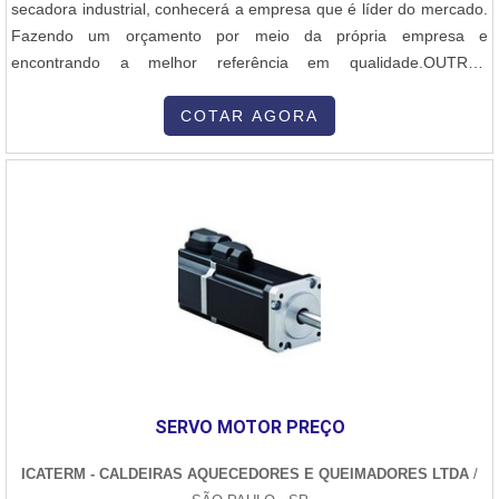
secadora industrial, conhecerá a empresa que é líder do mercado.
Fazendo um orçamento por meio da própria empresa e
encontrando a melhor referência em qualidade.OUTRAS
INFORMAÇÕES SOBRE QUEIMADOR PARA SECADORA
INDUSTRIALQuem procura por queimador para secadora
COTAR AGORA
industrial em uma empresa que preza pela segurança, chega até a
Inovatti Queimadores Industriais. Disponibilizando para os clientes
queimador industrial de alta temperatura e manutenção de
queimadores industriais, oferecendo o que há de melhor no
mercado para cada cliente.Ainda tratando-se de queimador para
secadora industrial, mais do que visar apenas lucratividade, deve
oferecer produtos e serviços que tenham ótima qualidade e
precisão, detalhes que passam despercebidos e podem gerar
prejuízo futuros para os clientes.É importante lembrar que o
produto deve sempre ser adquirido com empresas especializadas
no segmento. Esse tipo de cuidado ajuda a garantir a qualidade e
SERVO MOTOR PREÇO
durabilidade dos materiais, além de evitar prejuízos com
substituições frequentes de produtos que não cumprem com suas
ICATERM - CALDEIRAS AQUECEDORES E QUEIMADORES LTDA
/
funções adequadamente. Assim, é possível poupar gastos