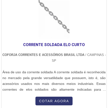
CORRENTE SOLDADA ELO CURTO
COFORJA CORRENTES E ACESSÓRIOS BRASIL LTDA
/ CAMPINAS -
SP
Área de uso da corrente soldada A corrente soldada é reconhecida
no mercado pela grande versatilidade que possuem, isto é, são
acessórios usados nos mais diversos meios industriais. Essas
correntes de elos soldados são altamente indicadas para a
amarração, elevação e movimentação de cargas, sejam cargas de
grande, médio e pequeno porte. A corrente soldada elo curto para
COTAR AGORA
uso geral não se aplica serviços de elevação e movimentação de