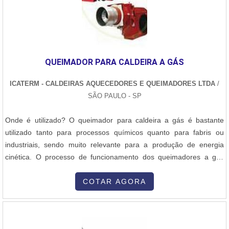
QUEIMADOR PARA CALDEIRA A GÁS
ICATERM - CALDEIRAS AQUECEDORES E QUEIMADORES LTDA
/
SÃO PAULO - SP
Onde é utilizado? O queimador para caldeira a gás é bastante
utilizado tanto para processos químicos quanto para fabris ou
industriais, sendo muito relevante para a produção de energia
cinética. O processo de funcionamento dos queimadores a gás
ocorre por meio da queima do combustível e de forma eficiente
produz calor até certa temperatura. O que ganho com o
COTAR AGORA
queimador: - Tudo o que é produzido pelos queimadores
industriais a gás pode ser utili....