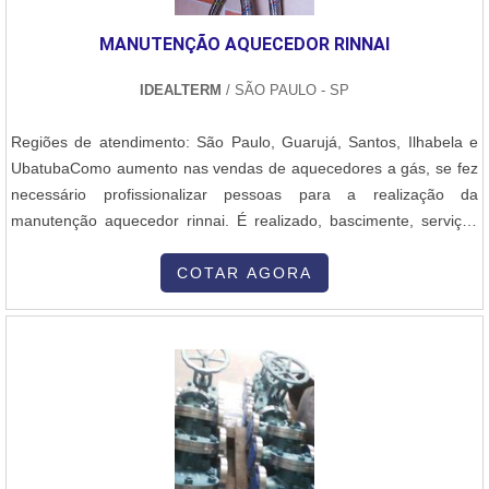
MANUTENÇÃO AQUECEDOR RINNAI
IDEALTERM
/ SÃO PAULO - SP
Regiões de atendimento: São Paulo, Guarujá, Santos, Ilhabela e
UbatubaComo aumento nas vendas de aquecedores a gás, se fez
necessário profissionalizar pessoas para a realização da
manutenção aquecedor rinnai. É realizado, bascimente, serviços
de apoio ao cliente e de verificação dos equipamentos tornaram-se
mais recorrentes, independentemente do modelo ou local de
COTAR AGORA
instalação.Com isso, a manutenção e demais modelos também
ganhou aumento nas demandas pelo serviço, atendendo o cliente
através de profissionais treinados e capacitados para uma análise
completa do equipamento.INFORMAÇÕES ADICIONAIS SOBRE O
SERVIÇOA manutenção aquecedor a gás é realizada a partir da
análise do equipamento que envolve uma série de detalhes
importantes para o funcionamento da máquina. Essa verificação
pela manutenção aquecedor é necessária justamente pelo