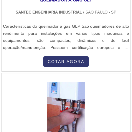
profissionais com vasta experiência na área de atuação, garante
motores de corrente contínua, a principal característica do modelo
uma entrega de excelência de ponta a ponta.
é o fato que ele é confeccionado com um imã permanente com
SANTEC ENGENHARIA INDUSTRIAL
/ SÃO PAULO - SP
escova. Esse fator faz com que sua aplicação seja feita em
projetos menores, já que apresenta baixo custo, eficiência e é fácil
Características do queimador a gás GLP São queimadores de alto
de instalar e manusear. Por outro lado, o modelo de corrente
rendimento para instalações em vários tipos máquinas e
alternada possui um custo mais elevado devido ao seu
equipamentos, são compactos, dinâmicos e de fácil
funcionamento e aplicação. Resumidamente, eles são empregados
operação/manutenção. Possuem certificação europeia e de
em sistemas que funcionam em alta potência e necessitam de
qualidade, estando dentro das normas ABNT 12.313 que
extrema exatidão. Desse modo, ele é muito empregado em
regulariza o setor de combustão no Brasil. Possuem excelente
COTAR AGORA
grandes indústrias e fábricas, otimizando os processos
estabilidade de chama e baixa emissão de CO² e NOX para
produtivos. SERVO MOTOR PREÇO JUSTO NO
atender as mais exigentes normas internacionais de co....
MERCADO Procurando por servo motor com um preço que cabe
no seu bolso? Há mais de 15 anos no segmento, a ICATERM
comercializa equipamentos de alta qualidade, que podem ser
empregados mais diversos tipos de processos de automação.
Entre em contato, por e-mail ou telefone, e descubra mais
vantagens de contar com os produtos da companhia! .