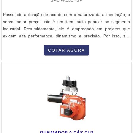
SÃO PAULO - SP
desnecessários.Existem diversos motivos para a Inovatti
Queimadores Industriais ter se tornado destaque quando
Possuindo aplicação de acordo com a natureza da alimentação, o
pensamos em uma empresa que entrega confiança e serviços de
servo motor preço justo é um item muito popular no segmento
qualidade. Alguns desses motivos são: Equipe multidisciplinar de
industrial. Resumidamente, ele é empregado em projetos que
consultores associados; Profissionais com vasta experiência na
exigem alta performance, dinamismo e precisão. Por isso, sua
área de atuação; Pagamento acessível; Escritório de alta qualidade
aquisição deve ser feita com extremo cuidado e apenas em
onde são realizadas as atividades; Matéria-prima de excelente
companhias que podem oferecer as seguintes vantagens:
COTAR AGORA
qualidade; Equipamentos de última geração.REFERÊNCIA DE
Equipamentos produzidos com matérias-primas de longa vida útil;
QUALIDADE NO SEGMENTOSomente na Inovatti Queimadores
Inércia do motor alinhada com o alimentador do drive; Material
Industriais existe o que há de melhor em queimador para secadora
magnético de alta potência e grande capacidade de carga; Modelo
industrial. É sempre a opção mais confiável, disponibilizando itens
à prova d’água graças ao fechamento hermético. O
como queimador industrial de alta temperatura e manutenção de
EQUIPAMENTO É ENCONTRADO EM DIFERENTES
queimadores industriais.Tem rótulo de uma empresa
MODELOSUtilizado principalmente no controle da precisão de
comprometida com seus serviços e uma empresa inovadora,
projetos de automação industrial, o aparelho é acoplado em
conquistas adquiridas porque investiu em uma estrutura que hoje
dispositivos de inspeção, impressoras, máquinas de corte a laser,
conta com escritório de alta qualidade onde são realizadas as
máquinas de PCI e diversos outros. No mercado, o servo motor
atividades e equipamentos de última geração. Tudo isso, unido a
preço justo é encontrado em dois modelos principais: o de corrente
um time de equipe multidisciplinar de consultores associados e
contínua (CC) e o de corrente alternada (CA). Quando falamos dos
QUEIMADOR A GÁS GLP