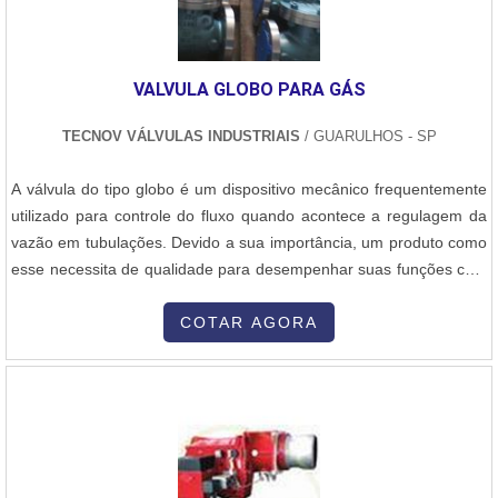
equipamento ser direcionado para locais variados, como por
exemplo, residências, hotéis, motéis, piscinas, restaurantes e
outros, desenvolvendo instabilidade, muitas vezes, pelo contato
VALVULA GLOBO PARA GÁS
com agentes externos ou pela sobrecarga do equipamento.Abaixo
é possível verificar quais as vantagens em contar com o produto:
TECNOV VÁLVULAS INDUSTRIAIS
/ GUARULHOS - SP
Melhor custo-benefício; Materiais de qualidade; Profissionais
especializados envolvidos; Entre outros.É NECESSÁRIO
A válvula do tipo globo é um dispositivo mecânico frequentemente
REALIZAR A MANUTENÇÃO AQUECEDOR RINNAI A Ideal Term
utilizado para controle do fluxo quando acontece a regulagem da
está no mercado desde os anos 90, responsável por oferecer ao
vazão em tubulações. Devido a sua importância, um produto como
cliente a venda e assistência técnica de aquecedores elétricos, a
esse necessita de qualidade para desempenhar suas funções com
gás e solar. Além de oferecer variedade e bons produtos, a
segurança. E a empresa recomendada para a compra de uma
empresa tem como objetivo garantir aos clientes - segurança,
válvula como a Valvula globo para gás, por exemplo, é a Tecnov
COTAR AGORA
confiabilidade e qualidade de serviços - razão pela qual, sua
Válvulas Industriais que é experiente no segmento de válvulas
equipe técnica é periodicamente, treinada pelos fabricantes,
industriais ....
distribuidores e SENAI, acompanhando a evolução do mercado e
seguindo, rigorosamente as normas técnicas..