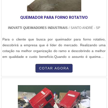
QUEIMADOR PARA FORNO ROTATIVO
INOVATTI QUEIMADORES INDUSTRIAIS
/ SANTO ANDRÉ - SP
Para o cliente que busca por queimador para forno rotativo,
descobrirá a empresa que é líder do mercado. Realizando uma
cotação na melhor organização do ramo e descobrindo a melhor
em qualidade e custo benefício.Quando o assunto é queimador
para forno rotativo, com a Inovatti Queimadores Industriais irá
encontrar proteção com soluções para estufas, fornos e
COTAR AGORA
caldeiras.MAIS INFORMAÇÕES SOBRE QUEIMADOR PARA
FORNO ROTATIVOA Inovatti Queimad...