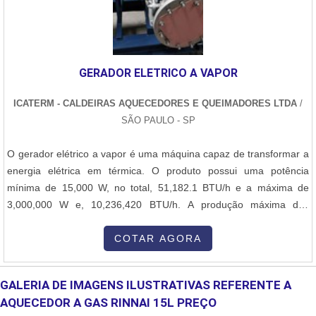
GERADOR ELETRICO A VAPOR
ICATERM - CALDEIRAS AQUECEDORES E QUEIMADORES LTDA
/
SÃO PAULO - SP
O gerador elétrico a vapor é uma máquina capaz de transformar a
energia elétrica em térmica. O produto possui uma potência
mínima de 15,000 W, no total, 51,182.1 BTU/h e a máxima de
3,000,000 W e, 10,236,420 BTU/h. A produção máxima dos
vapores no equipamento é de 4,500 kg/h, que em termos práticos,
o gerador de vapor é uma caldeira somada a um superaquecedor,
COTAR AGORA
sendo bem mais complexo e maior do que as caldeiras.Geradores
de vapor funcionamentoO aparelho trabalha com um tubo
GALERIA DE IMAGENS ILUSTRATIVAS REFERENTE A
pressurizado, instrumento no qual a água será passado o calor
AQUECEDOR A GAS RINNAI 15L PREÇO
gerado pela combustão de todas as matérias primas, possibilitando