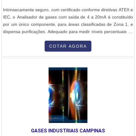
Intrinsecamente seguro, com certificado conforme diretivas ATEX e
IEC, o Analisador de gases com saída de 4 a 20mA é constituído
por um único componente, para áreas classificadas de Zona 1, e
dispensa purificações. Adequado para medir níveis percentuais de
gás carbônico e também para uso com amostras inflamáveis e
tóxicas, o Analisador de gases com saída de 4 a 20mA oferece
COTAR AGORA
resposta rápida. O Analisador de gases com saída de 4 a 20mA
utiliza s....
GASES INDUSTRIAIS CAMPINAS