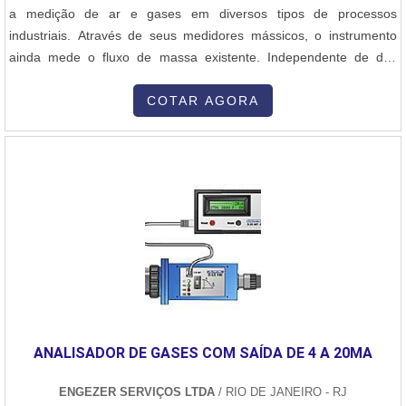
a medição de ar e gases em diversos tipos de processos
industriais. Através de seus medidores mássicos, o instrumento
ainda mede o fluxo de massa existente. Independente de das
variações de pressões e temperaturas que podem ocorrer. São
produzidas diversos tipos de medições tipo volumétricas diferencial
COTAR AGORA
de pressão - Placas / Vortex / Venturis. Peças que recebem o
fluxometro como ....
ANALISADOR DE GASES COM SAÍDA DE 4 A 20MA
ENGEZER SERVIÇOS LTDA
/ RIO DE JANEIRO - RJ