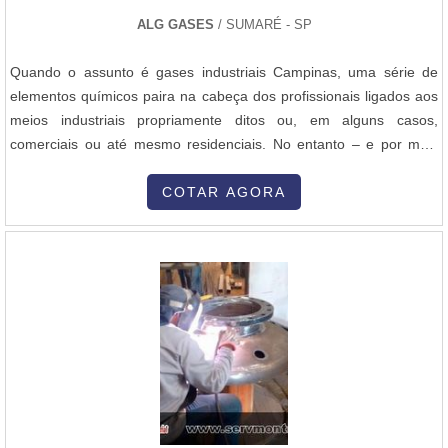
ALG GASES
/ SUMARÉ - SP
Quando o assunto é gases industriais Campinas, uma série de
elementos químicos paira na cabeça dos profissionais ligados aos
meios industriais propriamente ditos ou, em alguns casos,
comerciais ou até mesmo residenciais. No entanto – e por mais
que a lista de exemplos gasosos seja bastante extensa – os
principais destaques ficam por conta do argônio, do nitrogênio e do
COTAR AGORA
oxigênio. Os três, inclusive, são obtidos através do ar pelo
processo de se....