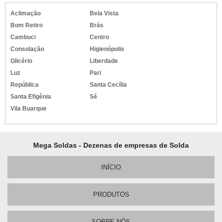
Aclimação
Bela Vista
Bom Retiro
Brás
Cambuci
Centro
Consolação
Higienópolis
Glicério
Liberdade
Luz
Pari
República
Santa Cecília
Santa Efigênia
Sé
Vila Buarque
Mega Soldas - Dezenas de empresas de Solda
INÍCIO
PRODUTOS
SOBRE NÓS