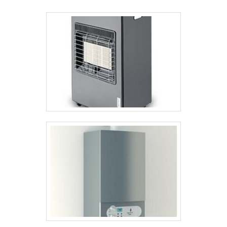
a transformação de água em calor, ou seja, faz a água passar do
estado líquido para o gasoso, através da pressão e alta
temperatura. Comparado a outras modelos de 30% do espaço.
Sendo os únicos aparelhos montados na plataforma SKID, uma
espécie de plataforma.Gerador elétrico a vapor Produto de fácil
transporte, pela portabilidade; Produção média de vapor em cinco
minutos; Facilidade e segurança no manuseio; Baixa necessidade
de frequentes manutenções; Diversos tipos para inúmeras
aplicações.A Icaterm é uma empresa responsável por soluções em
geradores de vapor. Solicite orçamento!.