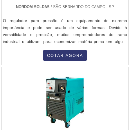
NORDOM SOLDAS
/ SÃO BERNARDO DO CAMPO - SP
O regulador para pressão é um equipamento de extrema
importância e pode ser usado de várias formas. Devido à
versatilidade e precisão, muitos empreendedores do ramo
industrial o utilizam para economizar matéria-prima em alguns
processos de vazão em redes de gases e cilindros de gases
diversos.Diversas empresas da indústria e construção civil utilizam
COTAR AGORA
o regulador de pressão em maquinários e, como foi mencionado
anteriormente, cilindros de gases. O regulador é necessário em
aplicações onde é neces.