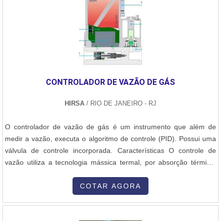
serviços e uma empresa inovadora, padrões alcançados por conter
escritório de alta qualidade onde são realizadas as atividades e
localização privilegiada na Grande São Paulo. Tudo isso, somado a
uma equipe multidisciplinar de consultores associados e
colaboradores eficientes, garantem o sucesso de cada cliente de
ponta a ponta.
CONTROLADOR DE VAZÃO DE GÁS
HIRSA
/ RIO DE JANEIRO - RJ
O controlador de vazão de gás é um instrumento que além de
medir a vazão, executa o algoritmo de controle (PID). Possui uma
válvula de controle incorporada. Características O controle de
vazão utiliza a tecnologia mássica termal, por absorção térmica,
sendo utilizados para controle de vazão do tipo continuo, de
batelada, e em sistemas de vaporização. Além disso, trabalha com
COTAR AGORA
os mais variados tipos de gases e misturas, possuindo capacidade
para....