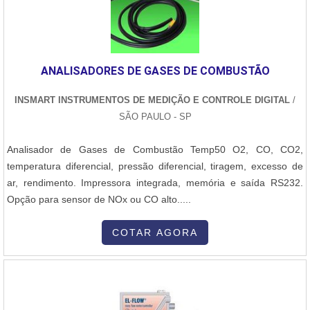
assertividade, características simples, mas que mostram o
comprometimento da empresa com seus clientes.É importante
lembrar que o serviço deve sempre ser prestado por empresas
especializadas no segmento. Esse tipo de cuidado ajuda a garantir
ANALISADORES DE GASES DE COMBUSTÃO
a qualidade e assertividade do serviço, além de evitar prejuízos
com imprevistos e execuções mal elaboradas. Assim, é possível
INSMART INSTRUMENTOS DE MEDIÇÃO E CONTROLE DIGITAL
/
poupar gastos desnecessários.Existem diversos motivos para a
SÃO PAULO - SP
Inovatti Queimadores Industriais ter se tornado destaque quando
pensamos em uma empresa que entrega confiança e serviços de
Analisador de Gases de Combustão Temp50 O2, CO, CO2,
qualidade. Alguns desses motivos são: Equipe multidisciplinar de
temperatura diferencial, pressão diferencial, tiragem, excesso de
consultores associados; Profissionais com vasta experiência na
ar, rendimento. Impressora integrada, memória e saída RS232.
área de atuação; Pagamento acessível; Escritório de alta qualidade
Opção para sensor de NOx ou CO alto.....
onde são realizadas as atividades; Matéria-prima de excelente
qualidade; Equipamentos de última geração.QUALIDADES E
COTAR AGORA
PONTOS FORTES DA EMPRESAApenas na Inovatti Queimadores
Industriais tem tudo que se precisa para manutenção de
queimadores. Líder em qualidade, a empresa oferece uma
variedade de itens como conserto de queimadores e peças para
queimadores industriais.É uma empresa comprometida com seus