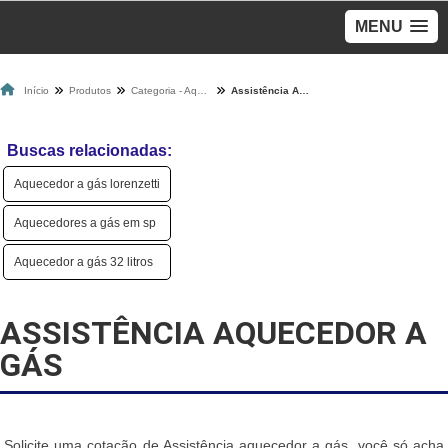
MENU
Início
Produtos
Categoria - Aquecedores A Gás
Assistência Aquecedor A Gás
Buscas relacionadas:
Aquecedor a gás lorenzetti
Aquecedores a gás em sp
Aquecedor a gás 32 litros
ASSISTÊNCIA AQUECEDOR A
GÁS
Solicite uma cotação de Assistência aquecedor a gás, você só acha