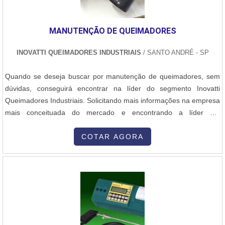
ser líder no mercado e idônea no mercado, padrões alcançados
pela empresa conter a empresa tem uma estrutura para solucionar
MANUTENÇÃO DE QUEIMADORES
problemas em todos os modelos e marcas de máquina de solda
bem como: TIG;MIG/MAG;MIG;Arco-submerso;Corte plasma;MIG
INOVATTI QUEIMADORES INDUSTRIAIS
/ SANTO ANDRÉ - SP
pulsada;TIG pulsada;MIG duplo pulso.GARANTIA DE ALTA
EFICIÊNCIA EM MÁQUINA DE SOLDA MIGSomente na
Quando se deseja buscar por manutenção de queimadores, sem
Plurimáquinas existe o que há de melhor em venda e manutenção
dúvidas, conseguirá encontrar na líder do segmento Inovatti
de máquinas de solda e acessórios . Líder em qualidade, a
Queimadores Industriais. Solicitando mais informações na empresa
empresa oferece uma variedade de ítens como máquina de solda
mais conceituada do mercado e encontrando a líder em
e entre outros.A empresa é autorizada de diversas marcas, como
qualidade.OUTRAS INFORMAÇÕES SOBRE MANUTENÇÃO DE
Makita, Bosch, Dewalt, Milwaukee, Metabo, entre outras. Mas não
QUEIMADORESSe alguém procurar por manutenção de
COTAR AGORA
é apenas isso, só aqui ainda tem oferece as melhores condições
queimadores em uma empresa responsável, descobre o site da
de pagamento do mercado e boleto bancário..
Inovatti Queimadores Industriais. Com grande expressão de
mercado quando o assunto é conserto de queimadores e peças
para queimadores industriais, visando sempre a qualidade final
para a fidelização do cliente.Sem trocar o foco sobre manutenção
de queimadores, deve-se ter a exatidão em orçar com empresas
que prezam por produtos e serviços que tenham ótima qualidade e