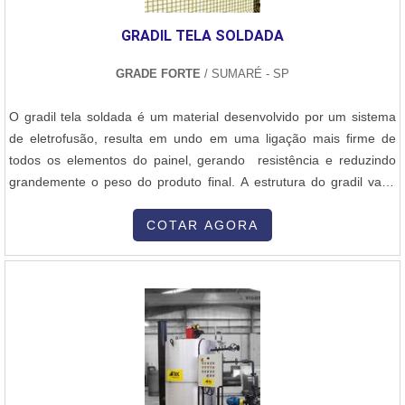
Materiais de qualidade; Profissionais especializados envolvidos;
Entre outros.A MELHOR ASSISTÊNCIA DE AQUECEDORES DO
GRADIL TELA SOLDADA
MERCADOA Ideal Term está no mercado desde os anos 90,
responsável por oferecer ao cliente a venda e assistência técnica
GRADE FORTE
/ SUMARÉ - SP
de aquecedores elétricos, a gás e solar. Além de oferecer
variedade e bons produtos, a empresa tem como objetivo garantir
O gradil tela soldada é um material desenvolvido por um sistema
aos clientes - segurança, confiabilidade e qualidade de serviços -
de eletrofusão, resulta em undo em uma ligação mais firme de
razão pela qual, sua equipe técnica é periodicamente, treinada
todos os elementos do painel, gerando resistência e reduzindo
pelos fabricantes, distribuidores e SENAI, acompanhando a
grandemente o peso do produto final. A estrutura do gradil valor
evolução do mercado e seguindo, rigorosamente as normas
precisa passar por três tratamentos de superfície, que são a
técnicas..
fosfatização, pintura de poliéster aplicada e a galvanização,
COTAR AGORA
processo que também é conhecido como pintura
eletrostática. Diferenciai....