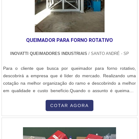
QUEIMADOR PARA FORNO ROTATIVO
INOVATTI QUEIMADORES INDUSTRIAIS
/ SANTO ANDRÉ - SP
Para o cliente que busca por queimador para forno rotativo,
descobrirá a empresa que é líder do mercado. Realizando uma
cotação na melhor organização do ramo e descobrindo a melhor
em qualidade e custo benefício.Quando o assunto é queimador
para forno rotativo, com a Inovatti Queimadores Industriais irá
encontrar proteção com soluções para estufas, fornos e
COTAR AGORA
caldeiras.MAIS INFORMAÇÕES SOBRE QUEIMADOR PARA
FORNO ROTATIVOA Inovatti Queimad...