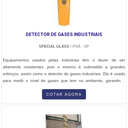
DETECTOR DE GASES INDUSTRIAIS
SPECIAL GLASS
/ POÁ - SP
Equipamentos usados pelas indústrias têm o dever de ser
altamente resistentes, pois o mesmo é submetido a grandes
esforços, assim como o detector de gases industriais. Ele é usado
para medir o nível de gases que tem no ambiente, garantindo
assim a segurança de todos que estão no ambiente. Diversidade
de fatores e benefíciosO material não serve apenas para medir o
COTAR AGORA
nível de gases, mas também serve para controlá- lo. Além de
controlar o índice de....