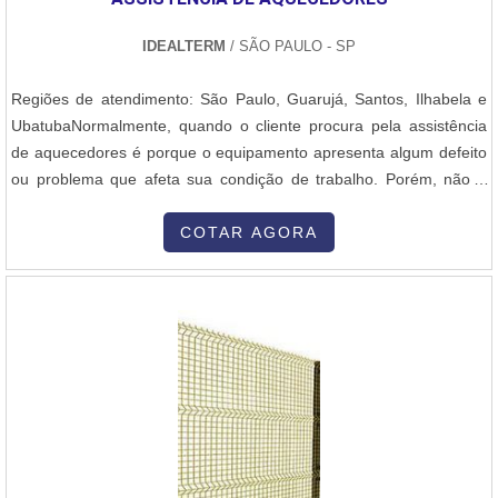
IDEALTERM
/ SÃO PAULO - SP
Regiões de atendimento: São Paulo, Guarujá, Santos, Ilhabela e
UbatubaNormalmente, quando o cliente procura pela assistência
de aquecedores é porque o equipamento apresenta algum defeito
ou problema que afeta sua condição de trabalho. Porém, não é
apenas nessa ocasião que a assistência pode ser feita. Em casos
preventivos também é fundamental para evitar que o aparelho seja
COTAR AGORA
danificado e, até mesmo, perdendo sua
usabilidade. INFORMAÇÕES EXTRAS SOBRE O PRODUTOA
assistência técnica tem como principal objetivo promover soluções
eficazes e rápidas. A recomendação padrão inclui dois tipos de
situação: os casos em que o equipamento apresenta problemas
relacionados ao seu funcionamento e medidas de prevenção à
ocorrência de problemas, que se enquadram na classificação de
manutenção preventiva. Abaixo é possível verificar, também, quais
as vantagens em contar com o produto: Melhor custo-benefício;