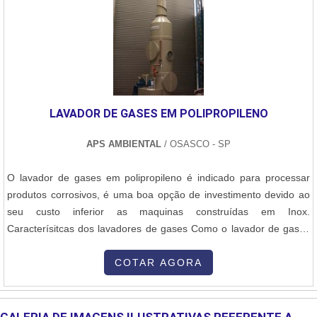
LAVADOR DE GASES EM POLIPROPILENO
APS AMBIENTAL
/ OSASCO - SP
O lavador de gases em polipropileno é indicado para processar
produtos corrosivos, é uma boa opção de investimento devido ao
seu custo inferior as maquinas construídas em Inox.
Caracterísitcas dos lavadores de gases Como o lavador de gases
em polipropileno é muito utilizado quando são tratados substâncias
ou materiais corrosivos, que podem atacar o aço carbono, onde os
COTAR AGORA
mesmos tem um custo mais acessível do que as maquinas
construídas em inox. ....
GALERIA DE IMAGENS ILUSTRATIVAS REFERENTE A