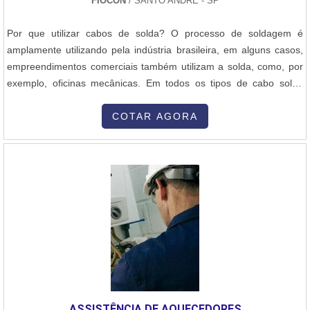
FIOCON
/ SANTO ANDRÉ - SP
Por que utilizar cabos de solda? O processo de soldagem é
amplamente utilizando pela indústria brasileira, em alguns casos,
empreendimentos comerciais também utilizam a solda, como, por
exemplo, oficinas mecânicas. Em todos os tipos de cabo solda
preço baixo são usados maçaricos, esse equipamento é
alimentado eletricamente, porém, os cabos comuns não são
COTAR AGORA
indicados para isso, pois seu isolamento não é resistente o
bastante e durante a solda, fa....
ASSISTÊNCIA DE AQUECEDORES