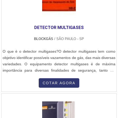
DETECTOR MULTIGASES
BLOCKGÁS
/ SÃO PAULO - SP
O que é o detector multigases?O detector multigases tem como
objetivo identificar possíveis vazamentos de gás, das mais diversas
variedades. O equipamento detector multigases é de máxima
importância para diversas finalidades de segurança, tanto em
ambientes industriais quanto institucionais. De modo a evitar
transtornos futuros e problemas relacionados a vazamentos do
COTAR AGORA
gênero, é indispensável contar com a presença de um detector
multigases. A B....