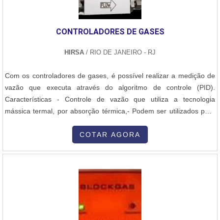
CONTROLADORES DE GASES
HIRSA
/ RIO DE JANEIRO - RJ
Com os controladores de gases, é possível realizar a medição de
vazão que executa através do algoritmo de controle (PID).
Características - Controle de vazão que utiliza a tecnologia
mássica termal, por absorção térmica,- Podem ser utilizados para
controle do tipo continuo, de batelada, e em sistemas de
vaporização,- Trabalha com os mais variados tipos de gases e
COTAR AGORA
misturas,- Tem capacidade para armazenar múltiplos ranges
(calibrações).- Possui ....