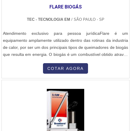
FLARE BIOGÁS
TEC - TECNOLOGIA EM
/ SÃO PAULO - SP
Atendimento exclusivo para pessoa jurídicaFlare é um
equipamento amplamente utilizado dentro das rotinas da industria
de calor, por ser um dos principais tipos de queimadores de biogás
que resulta em energia. O biogás é um combustível obtido através
da decomposição natural de matéria orgânica por meio de
bactérias ou, até mesmo, por meio de processos artificiais. Ele
COTAR AGORA
surge como uma substituição ecoeficiente para o gás natural ou o
GLP (conheci....