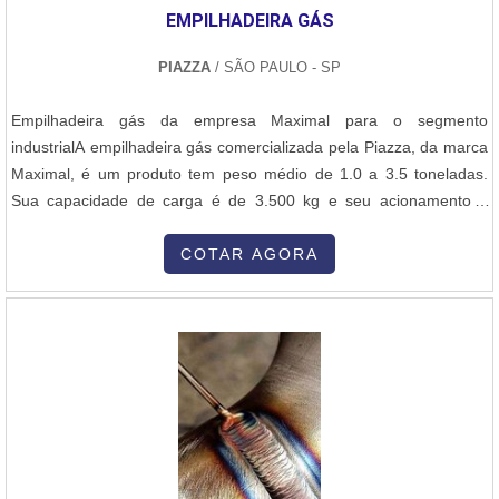
EMPILHADEIRA GÁS
PIAZZA
/ SÃO PAULO - SP
Empilhadeira gás da empresa Maximal para o segmento
industrialA empilhadeira gás comercializada pela Piazza, da marca
Maximal, é um produto tem peso médio de 1.0 a 3.5 toneladas.
Sua capacidade de carga é de 3.500 kg e seu acionamento é
também automático. O mastro da empilhadeira possui três metros,
o motor do equipamento é assinado pela empresa Nissan. Existem
COTAR AGORA
diversos modelos e tipos de empilhadeira gás, geralmente é
utilizado em galpões fec....