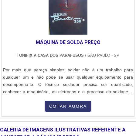
MÁQUINA DE SOLDA PREÇO
TONIFIX A CASA DOS PARAFUSOS
/ SÃO PAULO - SP
Por mais que pareça simples, soldar não é um trabalho para
qualquer um e não pode se usar qualquer equipamento para
desempenhá-lo. O técnico soldador precisa ser qualificado,
conhecer o maquinário, os eletrodos e o processo da soldagem.
Mas também, é necessário uma boa máquina de solda preço.
Diferencial das demais empresasQualidade,Matéria-prima,Preço
COTAR AGORA
justo. Informações adicionaisPara que o trabalho saia perfeito, é
necessário ter equipamento....
GALERIA DE IMAGENS ILUSTRATIVAS REFERENTE A