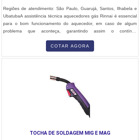
Regiões de atendimento: São Paulo, Guarujá, Santos, Ilhabela e
UbatubaA assistência técnica aquecedores gás Rinnai é essencial
para o bom funcionamento do aquecedor, em caso de algum
problema que aconteça, garantindo assim o contínuo
funcionamento deste. O aquecimento é um recurso importante
para o conforto, seja para o uso em chuveiros, torneiras e
COTAR AGORA
banheiras ou em piscinas. Por isso, é essencial sempre manter seu
funcionamento correto.INFORMAÇÕES BÁSICAS SOBRE O
PRODUTOEste tipo de serviço de assistência técnica aquecedor a
gás precisa ser feito com agilidade, contando com profissionais
técnicos especializados, que realizam os serviços de manutenção
com qualidade. O equipamento é consertado ou ajustado para que
esteja à disposição de uso o mais breve possível. Abaixo é
possível verificar, também, quais as vantagens em contar com o
produto: Melhor custo-benefício; Materiais de qualidade;
Profissionais especializados envolvidos; Entre outros.ONDE
ENCONTRAR ASSISTÊNCIA TÉCNICA AQUECEDORES GÁS
TOCHA DE SOLDAGEM MIG E MAG
RINNAIA Ideal Term está no mercado desde os anos 90,