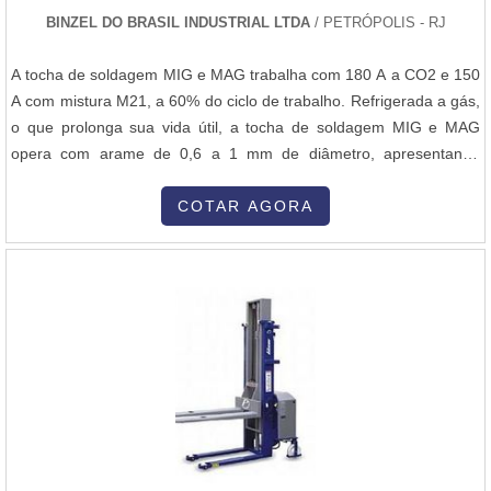
responsável por oferecer ao cliente a venda e assistência técnica
BINZEL DO BRASIL INDUSTRIAL LTDA
/ PETRÓPOLIS - RJ
de aquecedores elétricos, a gás e solar. Além de oferecer
variedade e bons produtos, a empresa tem como objetivo garantir
A tocha de soldagem MIG e MAG trabalha com 180 A a CO2 e 150
aos clientes - segurança, confiabilidade e qualidade de serviços -
A com mistura M21, a 60% do ciclo de trabalho. Refrigerada a gás,
razão pela qual, sua equipe técnica é periodicamente, treinada
o que prolonga sua vida útil, a tocha de soldagem MIG e MAG
pelos fabricantes, distribuidores e SENAI, acompanhando a
opera com arame de 0,6 a 1 mm de diâmetro, apresentando
evolução do mercado e seguindo, rigorosamente as normas
conjunto de cabos leves e flexíveis, com 3, 4 e 5 m de
técnicas..
comprimento, contribuindo para redução da fadiga. Pode ser
COTAR AGORA
fornecida com diversos tipos de punho, para maior conforto em
todas as posições, sendo ele....