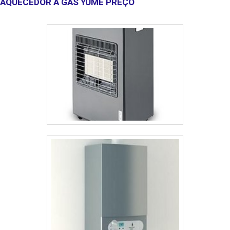
AQUECEDOR A GÁS YUME PREÇO