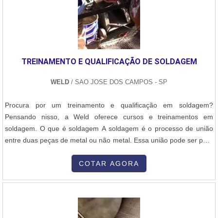
peças e componentes, o que agiliza o processo de reparo e
minimiza o tempo de parada da produção. A Normatec também
oferece serviços de inspeção e manutenção preventiva, visando
identificar possíveis problemas antes que se tornem grandes
falhas.A Normatec preza pela segurança e qualidade em todos os
TREINAMENTO E QUALIFICAÇÃO DE SOLDAGEM
seus serviços, seguindo rigorosamente as normas técnicas e
regulamentações do setor. Com anos de experiência e um histórico
WELD
/ SAO JOSE DOS CAMPOS - SP
de sucesso, a empresa se tornou uma parceira confiável para
empresas que buscam soluções eficientes e duradouras em reparo
Procura por um treinamento e qualificação em soldagem?
de tubulação.Se você está em busca de uma empresa
Pensando nisso, a Weld oferece cursos e treinamentos em
especializada em reparo de tubulação, conte com a Normatec.
soldagem. O que é soldagem A soldagem é o processo de união
Entre em contato e conheça todas as soluções que a empresa
entre duas peças de metal ou não metal. Essa união pode ser para
pode oferecer para o seu negócio.
confeccionar novas peças ou realizar o reparo de uma peça com
defeito, devolvendo a ela as suas funcionalidades. Tipos de
COTAR AGORA
treinamento - Treinamento para soldadores em processos de
soldagem (SMAW, GTAW, FCAW, GMA....