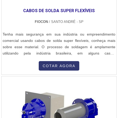
CABOS DE SOLDA SUPER FLEXÍVEIS
FIOCON
/ SANTO ANDRÉ - SP
Tenha mais segurança em sua indústria ou empreendimento
comercial usando cabos de solda super flexíveis, conheça mais
sobre esse material. O processo de soldagem é amplamente
utilizando pela indústria brasileira, em alguns casos,
empreendimentos comerciais também utilizam a solda, como, por
exemplo, oficinas mecânicas. Em todos os tipos de solda são
COTAR AGORA
usados maçaricos, esse equipamento é alimentado eletricamente,
porém, os cabos comuns nã...