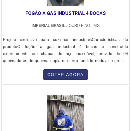
construção, empresas de saneamento, dentre outros.A
terceirização do serviço de soldagem por termofusão é uma prática
FOGÃO A GÁS INDUSTRIAL 4 BOCAS
muito comum e é adotada por empresas dos mais variados
setores, sendo um investimento muito vantajoso e com excelente
IMPERIAL BRASIL
/ OURO FINO - MG
relação custo-benefício. Isso porque, quando contratada em locais
certos, o cliente tem a certeza do/de:O alto desempenho do
Projeto exclusivo para cozinhas industriaisCaracterísticas do
maquinário;A capacitação da mão de obra;Estabelecer
produtoO fogão a gás industrial 4 bocas é construído
corretamente cada etapa do procedimento.ESPECIALISTAS EM
externamente em chapas de aço inoxidável, provido de 04
SERVIÇO DE SOLDAGEM DE TERMOFUSÃO SPPara ser
queimadores de queima dupla em ferro fundido nodular e grelhas
considerada uma referência na prestação de serviço de soldagem,
de 420 x 420 mm construídas em barras chatas de aço carbono.
a empresa deve ter ao menos 30 anos de tradição no mercado e
Provido de:- Registro em latão cromado com manípulos em
COTAR AGORA
especializada no ramo da soldagem, como é o caso da DPS.
material refratário,- Base inox aberta com 01 nível de prateleira
Qualidade, confiabilidade e preço justo são os diferenciais da
inferior gradeada,- Sapatas ni....
companhia, que possui um estoque amplo de equipamentos que
atendem soldas de 20mm á 1600mm..