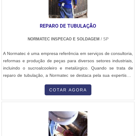
REPARO DE TUBULAÇÃO
NORMATEC INSPECAO E SOLDAGEM
/ SP
A Normatec é uma empresa referência em serviços de consultoria,
reformas e produção de peças para diversos setores industriais,
incluindo o sucroalcooleiro e metalúrgico. Quando se trata de
reparo de tubulação, a Normatec se destaca pela sua expertise e
comprometimento em oferecer soluções eficientes e de alta
qualidade.O reparo de tubulação é uma atividade essencial para
COTAR AGORA
garantir o bom funcionamento de sistemas industriais, evitando
vazamentos, perdas de produtividade e até mesmo acidentes. A
Normatec possui uma equipe altamente qualificada e
equipamentos modernos para realizar reparos em tubulações de
diferentes materiais, como aço carbono, aço inoxidável e
PVC.Além disso, a empresa conta com um amplo estoque de