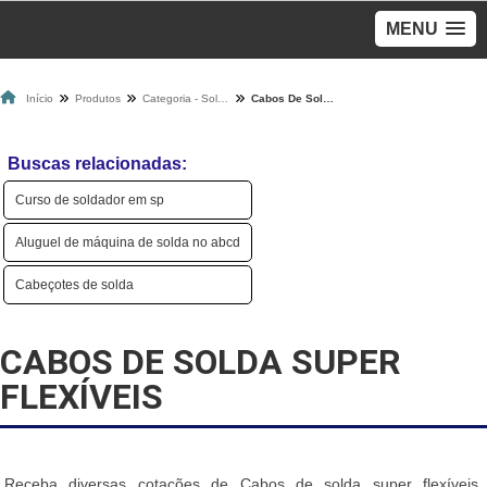
MENU
Início
Produtos
Categoria - Solda
Cabos De Solda Super Flexíveis
Buscas relacionadas:
Curso de soldador em sp
Aluguel de máquina de solda no abcd
Cabeçotes de solda
CABOS DE SOLDA SUPER
FLEXÍVEIS
Receba diversas cotações de Cabos de solda super flexíveis,