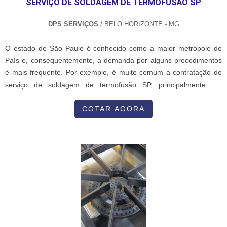
SERVIÇO DE SOLDAGEM DE TERMOFUSÃO SP
DPS SERVIÇOS
/ BELO HORIZONTE - MG
O estado de São Paulo é conhecido como a maior metrópole do
País e, consequentemente, a demanda por alguns procedimentos
é mais frequente. Por exemplo, é muito comum a contratação do
serviço de soldagem de termofusão SP, principalmente em
empresas que asseguram ótima relação custo-benefício. AS
PRINCIPAIS CARACTERÍSTICAS DO PROCEDIMENTOO método
COTAR AGORA
de termofusão é utilizado para fundir tubos e conexões sendo sua
característica principal a temperatura. Desse modo, é realizado
inicialmente o aquecimento da superfície para que o material se
funda e expanda e a soldagem seja aplicada de acordo com todas
as regras estabelecidas.Além de equipamento adequado, a
soldagem por termofusão necessita de profissionais capacitados
para o correto manuseio do equipamento, executando um serviço
de qualidade e durabilidade. Além disso, é importante que a
empresa tenha como público alvo indústrias de mineração,