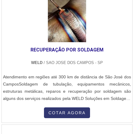
RECUPERAÇÃO POR SOLDAGEM
WELD
/ SAO JOSE DOS CAMPOS - SP
Atendimento em regiões até 300 km de distância de São José dos
CamposSoldagem de tubulação, equipamentos mecânicos,
estruturas metálicas, reparos e recuperação por soldagem são
alguns dos serviços realizados pela WELD Soluções em Soldagem.
Todos os serviços atendem às normas e códigos de construção
como ASME, AWS, API, DNV, EN, ISO, ABNT, Petrobras. Sobre a
COTAR AGORA
recuperação por soldagem O serviço é realizado em equipamentos
mecânicos de todos os ti....