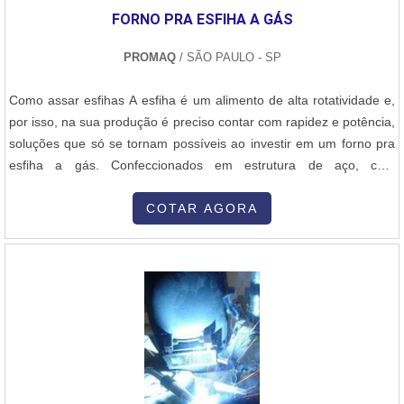
as normas vigentes com o impacto no meio ambiente;
FORNO PRA ESFIHA A GÁS
Colaboradores hábeis na utilização de tecnologias de ponta;
Escritório de alta qualidade onde são realizadas as atividades.Sem
PROMAQ
/ SÃO PAULO - SP
perder o foco em queimadores industriais, sempre deve-se buscar
uma empresa que tenha produtos e serviços com ótima qualidade
Como assar esfihas A esfiha é um alimento de alta rotatividade e,
e proteção, características simples, mas que mostram o
por isso, na sua produção é preciso contar com rapidez e potência,
comprometimento da empresa com seus clientes.É por tudo isso
soluções que só se tornam possíveis ao investir em um forno pra
que a E-Burner Combustão Industrial é uma empresa responsável
esfiha a gás. Confeccionados em estrutura de aço, com
quando falamos do segmento de combustão industrial. A empresa
revestimento em chapas de aço inoxidável, e com chapas internas
objetiva garantir tudo que há de mais atual para garantir a
de aço carbono com tratamento especial de tinta para alta
COTAR AGORA
qualidade final para cada cliente.A MELHOR EMPRESA NO
temperatura, o forno para esfiha a gás 500° COM
SEGMENTOSomente na E-Burner Combustão Industrial existem
INFRAVERMELHO da PROGIN, t....
as melhores condições para quem deseja achar o que precisa para
combustão industrial. Os clientes encontram itens como cavalete
de gás e gerenciador de combustão com ótima qualidade e
precisão.Com o objetivo de trazer a satisfação a todos os clientes,
a empresa entende que seu melhor destaque é conquistar a
confiança de cada um. Tudo isso só é possível através do
investimento em equipamentos modernos e profissionais