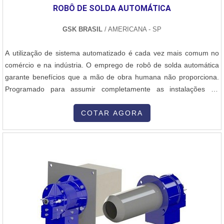
ROBÔ DE SOLDA AUTOMÁTICA
GSK BRASIL
/ AMERICANA - SP
A utilização de sistema automatizado é cada vez mais comum no
comércio e na indústria. O emprego de robô de solda automática
garante benefícios que a mão de obra humana não proporciona.
Programado para assumir completamente as instalações de
fabricação, o equipamento é ideal. Sua tecnologia assegura que o
serviço será feito de forma precisa e impecável. Custo-benefício
COTAR AGORA
vantajosoO equipamento faz parte de um sistema de automação
aprimora...