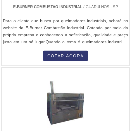
E-BURNER COMBUSTAO INDUSTRIAL
/ GUARULHOS - SP
Para o cliente que busca por queimadores industriais, achará no
website da E-Burner Combustão Industrial. Cotando por meio da
própria empresa e conhecendo a sofisticação, qualidade e preço
justo em um só lugar.Quando o tema é queimadores industriais,
com a melhor mão de obra da E-Burner Combustão Industrial o
cliente encontrará excelente custo-benefício e alinhamento com as
COTAR AGORA
normas vigentes com o impacto no Meio Ambiente.DIFERENCIAIS
IMPORTANTES DE QUEIMADORES INDUSTRIAISA E-Burner
Combustão Industrial canaliza seus esforços em oferecer aos
clientes uma estrutura com escritório de alta qualidade onde são
realizadas as atividades e biblioteca técnica de apoio, tudo para se
certificar que se tenha queimadores industriais com proteção.Há
muitas maneiras eficientes de uma empresa demonstrar
competência, excelência e destaque em sua área de atuação. A E-
Burner Combustão Industrial se mostra referência por ter:
Soluções eficazes para queimadores industriais; Alinhamento com