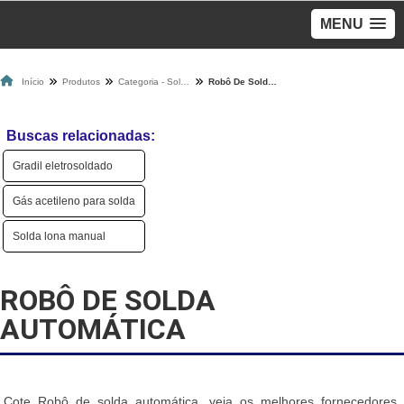
MENU
Início
Produtos
Categoria - Solda
Robô De Solda Automática
Buscas relacionadas:
Gradil eletrosoldado
Gás acetileno para solda
Solda lona manual
ROBÔ DE SOLDA
AUTOMÁTICA
Cote Robô de solda automática, veja os melhores fornecedores,