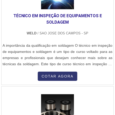
experientes.A E-Burner Combustão Industrial é uma empresa que
tem se destacado da concorrência pela seriedade e qualidade que
TÉCNICO EM INSPEÇÃO DE EQUIPAMENTOS E
fecha todo o ciclo de entrega com excelência para cada cliente.
SOLDAGEM
WELD
/ SAO JOSE DOS CAMPOS - SP
A importância da qualificação em soldagem O técnico em inspeção
de equipamentos e soldagem é um tipo de curso voltado para as
empresas e profissionais que desejam conhecer mais sobre as
técnicas da soldagem. Este tipo de curso técnico em inspeção de
equipamentos e soldagem tem como principal objetivo formar
profissionais aptos a realizarem serviços de alta qualidade em
COTAR AGORA
soldagem. Vantagens do curso - Maior conhecimento profissional,-
Melhor cus....