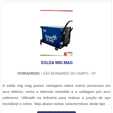
tem a solução mais buscada na área de caldeiraria de aço inox.
gás mais utilizado é o Argôni....
São diversas opções disponibilizadas, como secadores de grãos e
reforma de concha de carregadeira.Tudo isso por ser uma
empresa comprometida com seus serviços e uma empresa
inovadora, qualificações construídas por focar suas ações no
resultado final, tendo escritório de alta qualidade onde são
realizadas as atividades e sala de treinamento com materiais
sofisticados. Todos esses fatores, agregados a uma equipe
multidisciplinar de consultores associados e colaboradores
eficientes, fecham todo o ciclo de entrega com excelência para
SOLDA MIG MAG
toda a carteira de clientes.
FERRAKREBS
/ SÃO BERNARDO DO CAMPO - SP
A solda mig mag possui vantagens sobre outros processos em
arco elétrico, como o eletrodo revestido e a soldagem por arco
submerso. Utilizado na indústria para realizar a junção de aço
inoxidável e cobre. Veja abaixo outras características deste tipo de
soldagem:Capaz de soldar peças com espessuras acima de