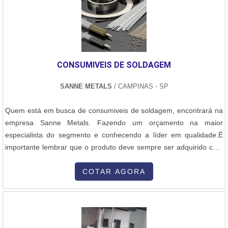
CONSUMIVEIS DE SOLDAGEM
SANNE METALS
/ CAMPINAS - SP
Quem está em busca de consumiveis de soldagem, encontrará na
empresa Sanne Metals. Fazendo um orçamento na maior
especialista do segmento e conhecendo a líder em qualidade.É
importante lembrar que o produto deve sempre ser adquirido com
empresas especializadas no segmento. Esse tipo de cuidado ajuda
a garantir a qualidade e durabilidade dos materiais, além de evitar
COTAR AGORA
prejuízos com substituições frequentes de peças defeituosas.
Assim, é possível poupar gastos desnecessários.OUTRAS
INFORMAÇÕES SOBRE CONSUMIVEIS DE SOLDAGEMQuem
procura por consumiveis soldagem em uma empresa inovadora,