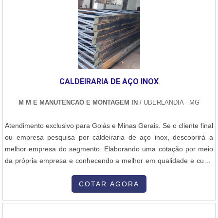
depara com a Sanne Metals. Com grande know-how focado em
fios e lâminas de solda prata e reguladores de pressão e vazão,
garantindo a satisfação da venda à entrega final, com foco total na
qualidade.Ainda com uma visão analítica sobre consumiveis de
soldagem, é importante buscar uma empresa que tenha produtos
e serviços com ótima qualidade e precisão, pequenos detalhes,
mas de grande valia para saber a procedência e seriedade da
CALDEIRARIA DE AÇO INOX
empresa.Existem muitas formas diferentes de demonstrar
conhecimento e autoridade em sua área de atuação. Abaixo os
M M E MANUTENCAO E MONTAGEM IN
/ UBERLANDIA - MG
motivos pelos quais a Sanne Metals é a melhor opção sempre que
precisar de consumiveis soldagem: Comprometida com os serviços
Atendimento exclusivo para Goiás e Minas Gerais. Se o cliente final
Responsável; Altamente qualificada; Inovadora
ou empresa pesquisa por caldeiraria de aço inox, descobrirá a
Segura.QUALIDADE COMPROVADA NO SEGMENTONa Sanne
melhor empresa do segmento. Elaborando uma cotação por meio
Metals existem as melhores condições para quem deseja achar o
da própria empresa e conhecendo a melhor em qualidade e custo
que precisa para consumiveis de soldagem. Com foco na
benefício.DETALHES SOBRE CALDEIRARIA DE AÇO INOXQuem
experiência dos clientes, oferece itens variados como maçaricos e
quer achar caldeiraria de aço inox em uma empresa comprometida
COTAR AGORA
equipamentos para soldagem e brasagem.Isso se deve ao fato de
com seus serviços, encontra na internet a M M e Manutenção e
ser comprometida com os serviços e responsável, características
Montagem. É possível encontrar filtro prensa e montagem de
possíveis pelo fato de a empresa ter escritório de alta qualidade