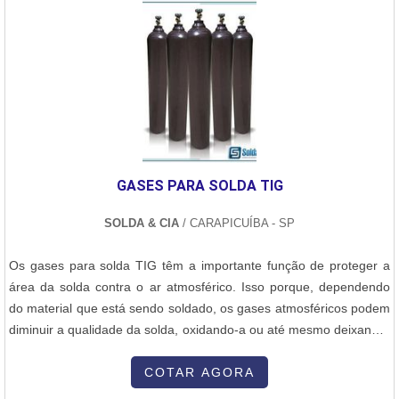
tubulações em aço carbono, visando sempre a qualidade final para
onde são realizadas as atividades e atuação a nível nacional. Tudo
a fidelização do cliente.Não obstante, quando falamos em
isso, somado a uma equipe multidisciplinar de consultores
caldeiraria de aço inox, deve-se descartar empresas que não
associados e funcionários eficientes, garante a melhor experiência
tenham produtos e serviços com ótima qualidade e proteção,
para os clientes com qualidade..
pequenos detalhes, mas de grande valia para saber a procedência
e seriedade da empresa.É importante lembrar que o serviço deve
ser prestado por empresas especializadas. Esse tipo de cuidado
ajuda a garantir a qualidade e assertividade do serviço, além de
evitar prejuízos com imprevistos e execuções mal elaboradas.
GASES PARA SOLDA TIG
Assim, é possível poupar gastos desnecessários.Existem diversos
motivos para a M M e Manutenção e Montagem ter se tornado
SOLDA & CIA
/ CARAPICUÍBA - SP
destaque quando pensamos em uma empresa que entrega
confiança e serviços de qualidade. Alguns desses motivos são:
Os gases para solda TIG têm a importante função de proteger a
Equipe multidisciplinar de consultores associados; Profissionais
área da solda contra o ar atmosférico. Isso porque, dependendo
com vasta experiência na área de atuação; Equipe de alta
do material que está sendo soldado, os gases atmosféricos podem
qualidade; Escritório de alta qualidade onde são realizadas as
diminuir a qualidade da solda, oxidando-a ou até mesmo deixando-
atividades; Sala de treinamento com materiais sofisticados;
a com aspecto poroso, tornando o processo de solda mais difícil de
Equipamentos de última geração.QUALIDADE COMPROVADA NO
ser executado. Gases utilizados na
COTAR AGORA
SEGMENTOApenas na M M e Manutenção e Montagem sempre
soldaOxigênio,Nitrogênio,Dióxido de carbono. Destes citados, o