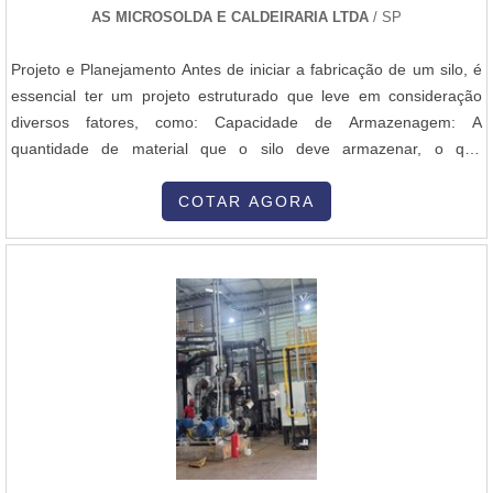
AS MICROSOLDA E CALDEIRARIA LTDA
/ SP
Projeto e Planejamento Antes de iniciar a fabricação de um silo, é
essencial ter um projeto estruturado que leve em consideração
diversos fatores, como: Capacidade de Armazenagem: A
quantidade de material que o silo deve armazenar, o que
influenciará suas dimensões (altura, diâmetro e capacidade total).
Tipo de Material Armazenado: Diferentes tipos de materiais podem
COTAR AGORA
exigir silos com características específicas, como resistência à
corrosão, ventilação e capacidade de escoamento. Cálculo de
Pressão: Os silos são projetados para suportar a pressão interna
do material armazenado. Isso envolve cálculos estruturais para
garantir que as paredes e a base suportem a carga com
segurança. Normas Técnicas: O projeto deve seguir normas
técnicas de segurança, como as normas NR-12, ABNT NBR 15544
(silos metálicos) e normas internacionais de construção de silos e
estruturas metálicas. 2. Seleção e Preparação do Aço Carbono O
aço carbono, geralmente utilizado para a fabricação de silos, é
escolhido por sua resistência e custo-benefício. Os principais tipos