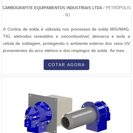
CARBOGRAFITE EQUIPAMENTOS INDUSTRIAIS LTDA
/ PETRÓPOLIS
- RJ
A Cortina de solda é utilizada nos processos de solda MIG/MAG,
TIG, eletrodos revestidos e oxicombustível, demarca e isola a
célula de soldagem, protegendo o ambiente externo dos raios UV
provenientes do arco elétrico e dos respingos de solda. Ao mesmo
tempo que permite a visualização da execução do trabalho de
solda, gera um ambiente melhor de trabalho para o soldador, pois
COTAR AGORA
não o isola visualmente dos membros da equipe. Cortina de sold...