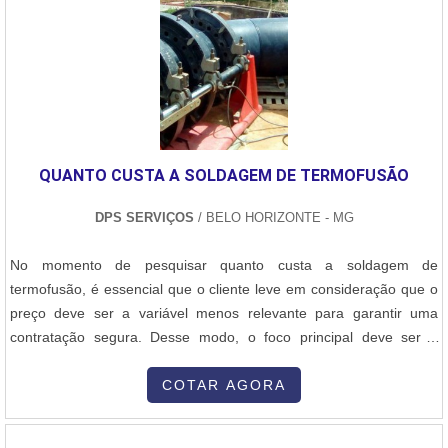
fixação na base, a instalação de sistemas de carregamento e
Nofor, empresa nacional desde 1965, é líder na fabricação e
descarga, e a conexão com a rede elétrica ou de ventilação, se
fornecimento de queimadores a óleo, gás e dual, além de uma
necessário. Conclusão A fabricação de silos em aço carbono é um
ampla gama de equipamentos e acessórios para combustão
processo complexo que exige precisão em cada etapa, desde o
industrial. Com atuação em todo o Brasil e exportação para
planejamento e o projeto até a execução e os testes de qualidade.
diversos países, a Nofor destaca-se pelo compromisso com a
O aço carbono, com suas qualidades de resistência e custo
qualidade e o excelente atendimento, estando sempre à disposição
acessível, é uma escolha popular para a construção desses
para atender todas as solicitações de seus clientes.
QUANTO CUSTA A SOLDAGEM DE TERMOFUSÃO
equipamentos, garantindo que os silos sejam seguros, eficientes e
duráveis.
DPS SERVIÇOS
/ BELO HORIZONTE - MG
No momento de pesquisar quanto custa a soldagem de
termofusão, é essencial que o cliente leve em consideração que o
preço deve ser a variável menos relevante para garantir uma
contratação segura. Desse modo, o foco principal deve ser a
excelente relação custo-benefício que pode advir da
contratação.AS PRINCIPAIS INFORMAÇÕES SOBRE O SERVIÇOA
COTAR AGORA
soldagem pelo método de termofusão é um dos mais indicados
para tubos de PEAD e PP. Porém, ela precisa ser executada por