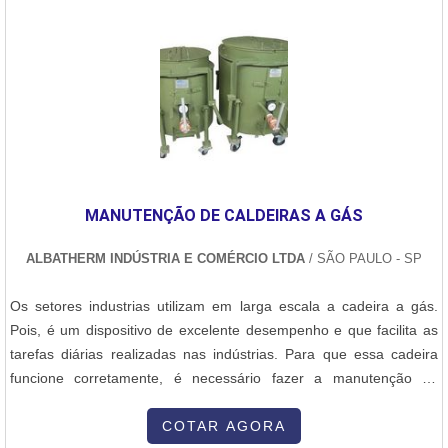
profissionais experientes, garantindo que cada etapa do processo
seja seguido de maneira rigorosa e alcançando o melhor resultado.
Por isso, contar com uma empresa de qualidade reconhecida,
como a DPS, é essencial.No geral, a empresa é especializada em
soldagens de termofusão, com tradição e reconhecimento no
mercado. Atuando com equipamentos de última geração e
profissionais experientes, capazes de oferecer soluções
inovadoras e que supram as necessidades de cada cliente, a DPS
oferece:Manutenção de linhas em PEAD e PP;Soldagem por
MANUTENÇÃO DE CALDEIRAS A GÁS
termofusão;Locação de equipamentos; Soldagem por
eletrofusão.Há mais de 30 anos anos no mercado, a DPS é
ALBATHERM INDÚSTRIA E COMÉRCIO LTDA
/ SÃO PAULO - SP
destaque e referência em serviços de soldagens em PP e PEAD.
Além de oferecer serviços de alta qualidade, ela atua com locação
Os setores industrias utilizam em larga escala a cadeira a gás.
de equipamentos e investe na capacitação de colaboradores, com
Pois, é um dispositivo de excelente desempenho e que facilita as
reciclagem e atualizações, garantindo que cada atendimento possa
tarefas diárias realizadas nas indústrias. Para que essa cadeira
suprir as expectativas de cada contratante. DETALHES SOBRE O
funcione corretamente, é necessário fazer a manutenção de
PREÇO DO SERVIÇO DE SOLDAGEMEstá procurando por quanto
caldeiras a gás. Na atualidade, é comum o uso de cadeiras
custa a soldagem de termofusão? Então, entre em contato agora
tubulares de água, esse tipo de produto funciona da seguinte
COTAR AGORA
mesmo com um dos representantes comerciais da DPS Serviços e