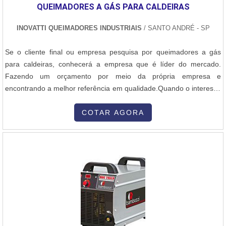
QUEIMADORES A GÁS PARA CALDEIRAS
de aço carbono utilizados são os aços de baixo carbono (Aço
1020) e aços de médio carbono (Aço 1045), que apresentam boa
INOVATTI QUEIMADORES INDUSTRIAIS
/ SANTO ANDRÉ - SP
soldabilidade e alta resistência. A chapa de aço carbono é
adquirida em grandes dimensões e, muitas vezes, passa por
Se o cliente final ou empresa pesquisa por queimadores a gás
tratamentos adicionais como: Corte e dimensionamento: As chapas
para caldeiras, conhecerá a empresa que é líder do mercado.
de aço são cortadas conforme as dimensões especificadas no
Fazendo um orçamento por meio da própria empresa e
projeto do silo. Tratamento anticorrosivo: Pode ser aplicada uma
encontrando a melhor referência em qualidade.Quando o interesse
camada de proteção contra corrosão, como pintura epóxi ou
é por queimadores a gás para caldeiras, na Inovatti Queimadores
galvanização, para aumentar a durabilidade do silo, especialmente
Industriais o cliente encontrará excelente custo-benefício com
COTAR AGORA
em ambientes agressivos. 3. Corte e Conformação das Chapas de
comprometimento com o resultado dos clientes.DETALHES SOBRE
Aço Após a seleção e preparação do material, as chapas de aço
QUEIMADORES A GÁS PARA CALDEIRASA Inovatti Queimadores
carbono são cortadas e conformadas de acordo com as dimensões
Industriais canaliza seus recursos em criar para cada cliente uma
do projeto. Os processos mais comuns incluem: Corte a plasma ou
estrutura com escritório de alta qualidade onde são realizadas as
laser: Para obter cortes precisos nas chapas de aço. Dobragem e
atividades e matéria-prima de excelente qualidade, tudo para
curvamento: Para criar as formas curvas necessárias para as
garantir queimadores a gás para caldeiras com precisão.Há muitas
paredes laterais do silo. Em muitos casos, as chapas são dobradas
maneiras eficientes de uma empresa demonstrar competência,
a frio ou moldadas por máquinas especiais. Conformação de peças
excelência e destaque em sua área de atuação. A Inovatti
auxiliares: As peças adicionais, como bases, tampas e anéis de
Queimadores Industriais se mostra referência por ter: Soluções