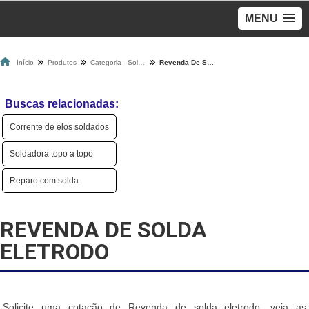
MENU
Início
Produtos
Categoria - Solda
Revenda De Solda Eletrodo
Buscas relacionadas:
Corrente de elos soldados
Soldadora topo a topo
Reparo com solda
REVENDA DE SOLDA
ELETRODO
Solicite uma cotação de Revenda de solda eletrodo, veja as