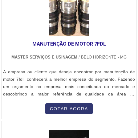
MANUTENÇÃO DE MOTOR 7FDL
MASTER SERVIÇOS E USINAGEM
/ BELO HORIZONTE - MG
A empresa ou cliente que deseja encontrar por manutenção de
motor 7fdl, conhecerá a melhor empresa do segmento. Fazendo
um orçamento na empresa mais conceituada do mercado e
descobrindo a maior referência de qualidade da área de
atuação.UM POUCO MAIS SOBRE MANUTENÇÃO DE MOTOR
7FDLQuem quer encontrar manutenção de motor 7fdl uma
COTAR AGORA
empresa preocupada em entregar soluções com as melhores
tecnologias, acha o site da Master Serviços e Usinagem. Empresa
especializada em recuperação de caldeira e fabricação de