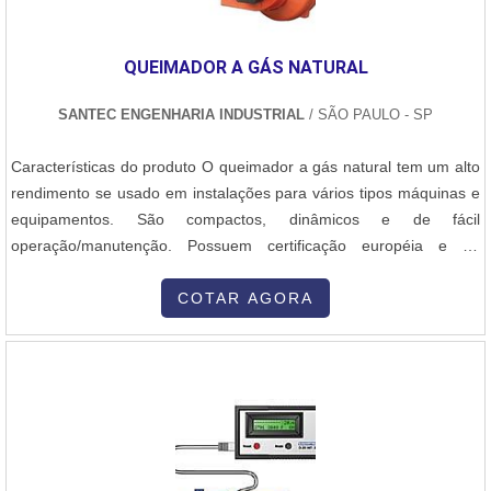
empresarial que sempre preza por diferenciação e qualidade em
primeiro lugar.Com a organização, o cliente consegue tirar as
QUEIMADOR A GÁS NATURAL
dúvidas sobre os serviços do ramo, além de contar com os
melhores profissionais e instalações. Assim, a empresa conquista a
SANTEC ENGENHARIA INDUSTRIAL
/ SÃO PAULO - SP
confiança e satisfação, que são os maiores objetivos da marca.A
EMPRESA CERTA DE MÁQUINA DE SOLDA MIG
Características do produto O queimador a gás natural tem um alto
MONOFÁSICANa Plurimáquinas as melhores opções sempre
rendimento se usado em instalações para vários tipos máquinas e
estão à espera quando precisar de soluções para venda e
equipamentos. São compactos, dinâmicos e de fácil
manutenção de máquinas de solda e acessórios. Prezando o que
operação/manutenção. Possuem certificação européia e de
há de mais moderno, traz inovações e variedades em venda de
qualidade, estando dentro das normas ABNT 12.313 que
máquinas de solda. Além disso, a empresa ainda oferece as
regulariza o setor de combustão no Brasil. O queimador a gás
COTAR AGORA
melhores condições de pagamento do mercado e para compras
natural ser fornecidos para operar em:- Caldeiras,- Aquecedores
acima de seis mil reais a empresa parcela em 6 vezes. ..
de água,- Estufas,- Secadores,- Sp....