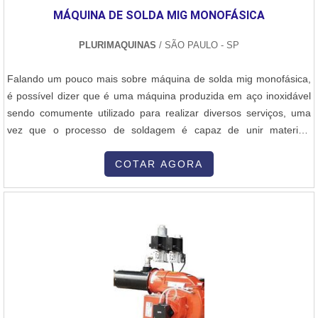
clientes.Esses e outros motivos são a razão pela qual a Sanne
MÁQUINA DE SOLDA MIG MONOFÁSICA
Metals é inovadora quando falamos do segmento de consumíveis
e equipamentos para solda e brasagem. O foco é oferecer o que
PLURIMAQUINAS
/ SÃO PAULO - SP
há de melhor para fidelizar os clientes. A empresa conta com uma
equipe multidisciplinar de consultores associados que terão o
Falando um pouco mais sobre máquina de solda mig monofásica,
maior prazer em auxiliar com suas dúvidas.A MELHOR EMPRESA
é possível dizer que é uma máquina produzida em aço inoxidável
NO SEGMENTOSomente na Sanne Metals tem a solução ideal
sendo comumente utilizado para realizar diversos serviços, uma
para consumíveis e equipamentos para solda e brasagem.
vez que o processo de soldagem é capaz de unir materiais
Prezando pelo que há de mais moderno, traz inovações e
como:Ferro;Aço;Metais.DETALHES SOBRE O FUNCIONAMENTO
variedades em maçaricos e equipamentos para soldagem e
DO PRODUTOPodendo ser fundamental para construção de
COTAR AGORA
brasagem com ótima qualidade e assertividade.Apresentando
máquinas, veículos, pontes, recuperação de peças, construções de
produtos de alto padrão, a empresa conta com profissionais
estruturas metálicas, etc, um grande diferencial para segmentos
especializados e instalações modernas e em bom estado,
como fabricante de tratores, de carretas, chassi para caminhão,
conquistando então a confiança de todos. A Sanne Metals é uma
implemento rodoviário e indústria forja, indústrias de manutenção
empresa que tem sido apontada de forma positiva no mercado
industrial , fabricante de moinho vertical.Pensando mais a longo
pela idoneidade em tudo que faz, garantindo uma entrega de
prazo, pode ser reconhecido pelos diferenciais que envolvem
excelência de ponta a ponta..
durabilidade, baixo custo, baixa manutenção, alta dureza e
resistente a corrosão, padrões que compõem a marca registrada
tornando o uso indispensável, ainda mais hoje, no mundo