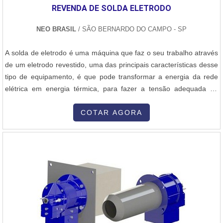
REVENDA DE SOLDA ELETRODO
NEO BRASIL
/ SÃO BERNARDO DO CAMPO - SP
A solda de eletrodo é uma máquina que faz o seu trabalho através
de um eletrodo revestido, uma das principais características desse
tipo de equipamento, é que pode transformar a energia da rede
elétrica em energia térmica, para fazer a tensão adequada na
soldagem. A soldagem se inicia quando um arco elétrico é criado
entre a ponta do eletrodo e a obra ou metal de base. Nesse
COTAR AGORA
processo, o calor intenso é gerado, no local onde o eletrodo a...