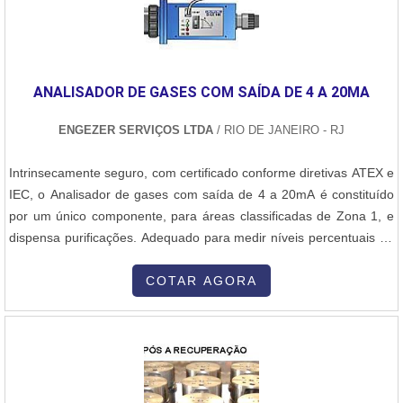
ANALISADOR DE GASES COM SAÍDA DE 4 A 20MA
ENGEZER SERVIÇOS LTDA
/ RIO DE JANEIRO - RJ
Intrinsecamente seguro, com certificado conforme diretivas ATEX e
IEC, o Analisador de gases com saída de 4 a 20mA é constituído
por um único componente, para áreas classificadas de Zona 1, e
dispensa purificações. Adequado para medir níveis percentuais de
gás carbônico e também para uso com amostras inflamáveis e
tóxicas, o Analisador de gases com saída de 4 a 20mA oferece
COTAR AGORA
resposta rápida. O Analisador de gases com saída de 4 a 20mA
utiliza s....