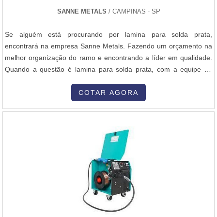
SANNE METALS
/ CAMPINAS - SP
Se alguém está procurando por lamina para solda prata,
encontrará na empresa Sanne Metals. Fazendo um orçamento na
melhor organização do ramo e encontrando a líder em qualidade.
Quando a questão é lamina para solda prata, com a equipe da
Sanne Metals poderá encontrar excelente custo-benefício com
qualidade e durabilidade.ALGUNS DETALHES SOBRE LAMINA
COTAR AGORA
PARA SOLDA PRATAHá muitas maneiras eficientes de demonstrar
competência e excelência em sua área de atuação. A Sanne
Metals foca sua estratégia em criar para cada cliente uma
estrutura com: Tecnologia de ponta Escritório de alta qualidade
onde são realizadas as atividades Atuação a nível nacional.Tudo
isso para garantir que se tenha lamina para solda de prata com
ótima qualidade. Ainda tratando-se de lamina para solda prata,
mais do que visar apenas lucratividade, deve oferecer produtos e
serviços que tenham ótima qualidade e precisão, detalhes que
passam despercebidos e podem gerar prejuízo futuros para os