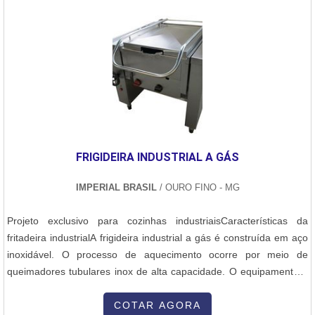
ideal para manutenção de motor 7fdl. A empresa oferece opções
como recuperação de caldeira e fabricação de pantógrafos.Isso se
deve ao fato de ser uma empresa comprometida com seus
serviços e uma empresa que preza pela segurança, conquistas
adquiridas porque investiu em uma estrutura que hoje conta com
escritório de alta qualidade onde são realizadas as atividades e
estrutura suficiente para atender todas as demandas. Tudo isso,
somado a uma equipe com corpo técnico especializado e equipe
de alta qualidade, comprova sua essência de trazer o melhor para
FRIGIDEIRA INDUSTRIAL A GÁS
todos os clientes..
IMPERIAL BRASIL
/ OURO FINO - MG
Projeto exclusivo para cozinhas industriaisCaracterísticas da
fritadeira industrialA frigideira industrial a gás é construída em aço
inoxidável. O processo de aquecimento ocorre por meio de
queimadores tubulares inox de alta capacidade. O equipamento é
provido de válvula termostática para controle de temperatura e
segurança contra vazamento de gás, com chama piloto e
COTAR AGORA