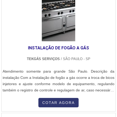
pantógrafos, oferecendo sempre a melhor opção para o cliente
final.Ainda focando na qualidade em manutenção de motor 7fdl,
deve-se ter a exatidão em orçar com empresas que prezam por
produtos e serviços que tenham ótima qualidade e assertividade,
características simples, mas que mostram o comprometimento da
empresa com seus clientes.É importante lembrar que o serviço
deve sempre ser prestado por empresas especializadas no
segmento. Esse tipo de cuidado ajuda a garantir a qualidade e
INSTALAÇÃO DE FOGÃO A GÁS
assertividade do serviço, além de evitar prejuízos com imprevistos
e execuções mal elaboradas. Assim, é possível poupar gastos
TEKGÁS SERVIÇOS
/ SÃO PAULO - SP
desnecessários.Existem diversos motivos para a Master Serviços e
Usinagem ter se tornado destaque quando pensamos em uma
Atendimento somente para grande São Paulo. Descrição da
empresa que entrega confiança e serviços de qualidade. Alguns
instalação Com a Instalação de fogão a gás ocorre a troca de bicos
desses motivos são: Corpo técnico especializado; Profissionais
injetores e ajuste conforme modelo de equipamento, regulando
com vasta experiência nas diversas áreas de atuação; Escritório de
também o registro de controle e regulagem de ar, caso necessário.
alta qualidade onde são realizadas as atividades; Localizada em
Injetores são os dispositivos que controlam por meio de um orifício
uma área de 4.000m2; Equipamentos de última geração.OUTRAS
a passagem de gás para o local da queima. A Instalação de fogão
COTAR AGORA
INFORMAÇÕES SOBRE A MELHOR EMPRESA NO
envolve processos de conversão de fogão elétrico para fogão a
SEGMENTOApenas na Master Serviços e Usinagem tem a solução
gás....