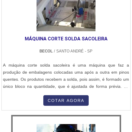
MÁQUINA CORTE SOLDA SACOLEIRA
BECOL
/ SANTO ANDRÉ - SP
A máquina corte solda sacoleira é uma máquina que faz a
produção de embalagens colocadas uma após a outra em pinos
quentes. Os produtos recebem a solda, pois assim, é formado um
único bloco na quantidade, que é ajustada de forma prévia. Na
Máquina blocadora pode fazer ser operado tanto com pista simples
ou pista dupla. Pode-se fazer vários tipos de embalagens, as mais
COTAR AGORA
solicitadas são as de saco lixo que utiliza um cabeçote no fundo,
ou ...