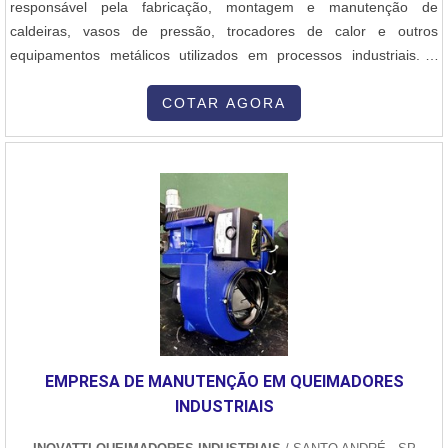
responsável pela fabricação, montagem e manutenção de
caldeiras, vasos de pressão, trocadores de calor e outros
equipamentos metálicos utilizados em processos industriais. A
caldeiraria engloba a fabricação de estruturas e peças metálicas
de grande porte, que exigem alta precisão no corte, soldagem,
COTAR AGORA
conformação e montagem dos materiais. Aqui está uma visão geral
dos principais aspectos da caldeiraria industrial: 1. Objetivo da
Caldeiraria A caldeiraria industrial tem como objetivo principal a
construção e a manutenção de equipamentos que desempenham
funções essenciais em diversas indústrias, como a petroquímica,
siderurgia, geração de energia, naval, química, entre outras. Esses
equipamentos são responsáveis por processos que envolvem a
troca de calor, armazenamento de líquidos ou gases sob alta
pressão, e condução de fluidos em temperaturas e pressões
elevadas. 2. Principais Equipamentos Produzidos Caldeiras:
Equipamentos que geram vapor a partir da queima de
EMPRESA DE MANUTENÇÃO EM QUEIMADORES
combustíveis ou através de processos industriais, com aplicações
INDUSTRIAIS
na geração de energia ou em sistemas de aquecimento. Vasos de
Pressão: Recipientes projetados para operar sob altas pressões e