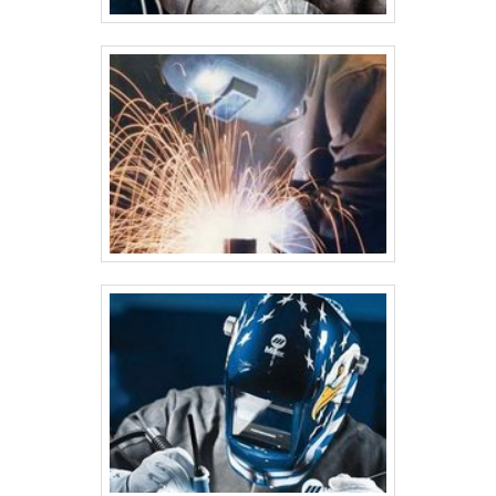
inclui: Posicionamento do silo: O silo é colocado na base de
concreto ou estrutura de apoio. Montagem final no local: Reunião
de todas as partes do silo no local de instalação, incluindo a
fixação na base, a instalação de sistemas de carregamento e
descarga, e a conexão com a rede elétrica ou de ventilação, se
necessário. Conclusão A fabricação de silos em aço carbono é um
processo complexo que exige precisão em cada etapa, desde o
planejamento e o projeto até a execução e os testes de qualidade.
O aço carbono, com suas qualidades de resistência e custo
acessível, é uma escolha popular para a construção desses
equipamentos, garantindo que os silos sejam seguros, eficientes e
duráveis.