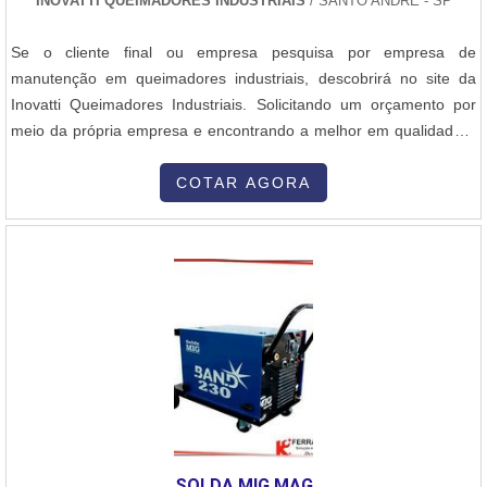
INOVATTI QUEIMADORES INDUSTRIAIS
/ SANTO ANDRÉ - SP
temperaturas, como os utilizados em indústrias químicas e
petroquímicas. Trocadores de Calor: Equipamentos que permitem
Se o cliente final ou empresa pesquisa por empresa de
a transferência de calor entre dois ou mais fluidos sem que haja
manutenção em queimadores industriais, descobrirá no site da
mistura entre eles, utilizados em diversos setores industriais.
Inovatti Queimadores Industriais. Solicitando um orçamento por
Estruturas Metálicas: Em muitos casos, as fábricas de caldeiraria
meio da própria empresa e encontrando a melhor em qualidade e
também produzem grandes estruturas metálicas que suportam ou
custo benefício.Quando o assunto é empresa de manutenção em
acomodam esses equipamentos, como plataformas e bases. 3.
queimadores industriais, com a melhor mão de obra da Inovatti
COTAR AGORA
Processos Envolvidos A caldeiraria envolve várias etapas de
Queimadores Industriais irá encontrar ótima qualidade com
produção, que incluem: Desenho e Projeto: Antes de começar a
pagamento acessível.MAIS SOBRE EMPRESA DE MANUTENÇÃO
fabricação, é feito um detalhado projeto estrutural e de engenharia,
EM QUEIMADORES INDUSTRIAISA Inovatti Queimadores
com cálculos de resistência dos materiais e de pressão para
Industriais canaliza sua energia em proporcionar aos clientes uma
garantir a segurança e a eficiência do equipamento. Corte de
estrutura com escritório de alta qualidade onde são realizadas as
Materiais: Utilizam-se diversos processos, como corte a plasma, a
atividades e equipamentos de última geração, tudo para garantir
laser, a água, ou mesmo serras, dependendo da espessura e do
empresa de manutenção em queimadores industriais com
tipo de material a ser cortado. Soldagem: A soldagem é um dos
assertividade.Há muitas maneiras eficientes de uma empresa
processos mais importantes na caldeiraria, sendo usada para unir
demonstrar competência, excelência e destaque em sua área de
diferentes peças metálicas. Técnicas de soldagem como TIG, MIG,
atuação. A Inovatti Queimadores Industriais se mostra referência
e arco elétrico são comumente empregadas. Conformação: A
por ter: Soluções para estufas, fornos e caldeiras; Atendimento a
SOLDA MIG MAG
conformação dos metais é feita por processos como dobragem,