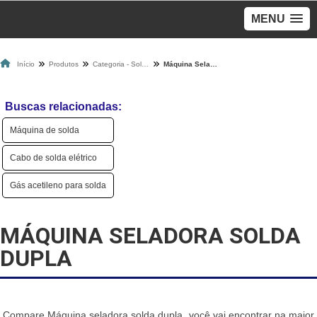
MENU
Início
Produtos
Categoria - Solda
Máquina Seladora Solda Dupla
Buscas relacionadas:
Máquina de solda
Cabo de solda elétrico
Gás acetileno para solda
MÁQUINA SELADORA SOLDA
DUPLA
Compare Máquina seladora solda dupla, você vai encontrar na maior