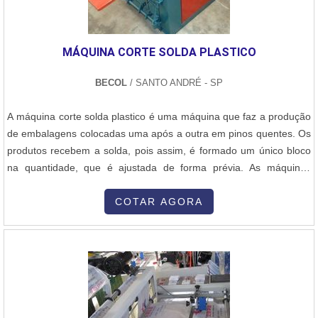
MÁQUINA CORTE SOLDA PLASTICO
BECOL
/ SANTO ANDRÉ - SP
A máquina corte solda plastico é uma máquina que faz a produção
de embalagens colocadas uma após a outra em pinos quentes. Os
produtos recebem a solda, pois assim, é formado um único bloco
na quantidade, que é ajustada de forma prévia. As máquinas
usadas para confecção de sacos e sacolas plásticas de polietileno,
polipropileno e BOPP, são utilizados para fazer os famosos sacos
COTAR AGORA
de lixo, destacando a alta produtividade. Máquinas de fazer ...