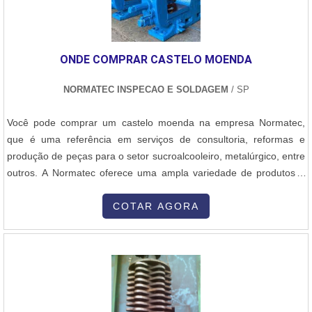
ONDE COMPRAR CASTELO MOENDA
NORMATEC INSPECAO E SOLDAGEM
/ SP
Você pode comprar um castelo moenda na empresa Normatec,
que é uma referência em serviços de consultoria, reformas e
produção de peças para o setor sucroalcooleiro, metalúrgico, entre
outros. A Normatec oferece uma ampla variedade de produtos e
serviços para atender às necessidades dos clientes. Se você está
procurando um castelo moenda, a empresa pode fornecer opções
COTAR AGORA
de alta qualidade e durabilidade. Além disso, a Normatec possui
uma equipe de profissionais altamente qualificados e experientes,
que estão prontos para oferecer suporte e assistência durante todo
o processo de compra. A empresa também se destaca pelo seu
compromisso com a satisfação do cliente, garantindo a entrega
dos produtos dentro do prazo e oferecendo um excelente