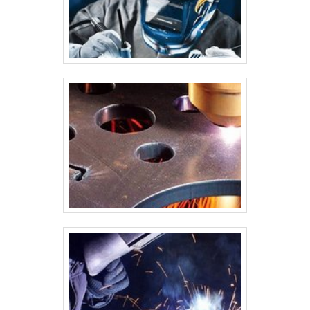
operação industrial, principalmente em sistemas de caldeiras e
vasos de pressão. As manutenções podem ser preventivas ou
corretivas, com foco na inspeção regular, limpeza, reparo de
vazamentos, substituição de peças danificadas, entre outras
ações. A calibração e os testes de pressão, como o teste
hidrostático, são comuns para garantir que o equipamento esteja
operando de forma segura e eficiente. Conclusão A caldeiraria
industrial desempenha um papel fundamental em muitas áreas
industriais, com sua capacidade de fornecer soluções em
equipamentos de grande porte e complexidade. É uma área que
exige um alto nível de especialização técnica, tanto em termos de
produção quanto de segurança, dado o uso intensivo de pressões
e temperaturas extremas em muitos dos equipamentos fabricados.