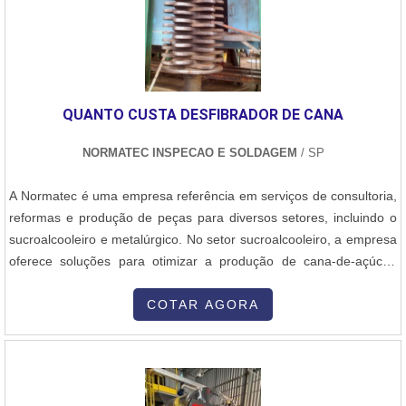
atendimento pós-venda. Portanto, se você está interessado em
comprar um castelo moenda, entre em contato com a Normatec e
descubra as opções disponíveis.
QUANTO CUSTA DESFIBRADOR DE CANA
NORMATEC INSPECAO E SOLDAGEM
/ SP
A Normatec é uma empresa referência em serviços de consultoria,
reformas e produção de peças para diversos setores, incluindo o
sucroalcooleiro e metalúrgico. No setor sucroalcooleiro, a empresa
oferece soluções para otimizar a produção de cana-de-açúcar,
como o desfibrador de cana.O desfibrador de cana é um
equipamento utilizado para extrair o suco da cana-de-açúcar,
COTAR AGORA
separando as fibras da matéria-prima. Esse processo é
fundamental para a produção de açúcar e etanol. A Normatec
oferece desfibradores de cana de alta qualidade, desenvolvidos
com tecnologia avançada e materiais duráveis.Quanto ao custo do