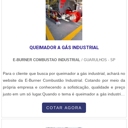
desfibrador de cana da Normatec, é importante ressaltar que o
valor pode variar de acordo com as especificações técnicas e
capacidade de produção do equipamento. Para obter um
orçamento personalizado, é recomendado entrar em contato com
a empresa, informando as necessidades específicas do seu
negócio.A Normatec possui uma equipe especializada que poderá
auxiliar na escolha do desfibrador de cana mais adequado para a
QUEIMADOR A GÁS INDUSTRIAL
sua produção, levando em consideração fatores como capacidade
de processamento, eficiência energética e durabilidade. Além
E-BURNER COMBUSTAO INDUSTRIAL
/ GUARULHOS - SP
disso, a empresa oferece garantia e assistência técnica para seus
equipamentos.Portanto, se você está em busca de um desfibrador
Para o cliente que busca por queimador a gás industrial, achará no
de cana de qualidade, conte com a Normatec. Entre em contato
website da E-Burner Combustão Industrial. Cotando por meio da
com a empresa e solicite um orçamento personalizado para
própria empresa e conhecendo a sofisticação, qualidade e preço
atender às suas necessidades.
justo em um só lugar.Quando o tema é queimador a gás industrial,
com os profissionais especializados da E-Burner Combustão
Industrial encontramos excelente custo-benefício e
COTAR AGORA
comprometimento com o resultado dos clientes.UM POUCO MAIS
SOBRE QUEIMADOR A GÁS INDUSTRIALA E-Burner Combustão