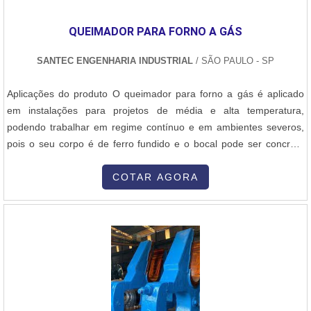
QUEIMADOR PARA FORNO A GÁS
SANTEC ENGENHARIA INDUSTRIAL
/ SÃO PAULO - SP
Aplicações do produto O queimador para forno a gás é aplicado
em instalações para projetos de média e alta temperatura,
podendo trabalhar em regime contínuo e em ambientes severos,
pois o seu corpo é de ferro fundido e o bocal pode ser concreto
refratário ou inox. Conta com certificação européia e certificação
de qualidade e está dentro das normas ABNT 12.313 que
COTAR AGORA
regulariza as partes de combustão no Brasil. Composição do
produto Seus component....