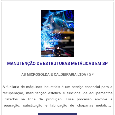
qualidade final para cada cliente.EFICIÊNCIA E QUALIDADE
dos principais aspectos da caldeiraria industrial: 1. Objetivo da
COMPROVADAApenas na E-Burner Combustão Industrial é
Caldeiraria A caldeiraria industrial tem como objetivo principal a
possível encontrar o que há de melhor em combustão industrial.
construção e a manutenção de equipamentos que desempenham
Líder em qualidade, a empresa oferece uma variedade de itens
funções essenciais em diversas indústrias, como a petroquímica,
como queimadores de fornos industriais e assistência técnica em
siderurgia, geração de energia, naval, química, entre outras. Esses
queimadores industriais com ótima qualidade e precisão.Se
equipamentos são responsáveis por processos que envolvem a
diferenciando dentro de seu segmento, a empresa consegue
troca de calor, armazenamento de líquidos ou gases sob alta
também proporcionar um atendimento cuidadoso e que busca a
pressão, e condução de fluidos em temperaturas e pressões
satisfação do cliente. A E-Burner Combustão Industrial é uma
elevadas. 2. Principais Equipamentos Produzidos Caldeiras:
empresa que tem sido apontada de forma positiva no mercado
Equipamentos que geram vapor a partir da queima de
MANUTENÇÃO DE ESTRUTURAS METÁLICAS EM SP
pela seriedade e qualidade que fecha todo o ciclo de entrega com
combustíveis ou através de processos industriais, com aplicações
excelência para seus parceiros.
na geração de energia ou em sistemas de aquecimento. Vasos de
AS MICROSOLDA E CALDEIRARIA LTDA
/ SP
Pressão: Recipientes projetados para operar sob altas pressões e
temperaturas, como os utilizados em indústrias químicas e
A funilaria de máquinas industriais é um serviço essencial para a
petroquímicas. Trocadores de Calor: Equipamentos que permitem
recuperação, manutenção estética e funcional de equipamentos
a transferência de calor entre dois ou mais fluidos sem que haja
utilizados na linha de produção. Esse processo envolve a
mistura entre eles, utilizados em diversos setores industriais.
reparação, substituição e fabricação de chaparias metálicas,
Estruturas Metálicas: Em muitos casos, as fábricas de caldeiraria
carenagens, proteções e outras estruturas externas das máquinas.