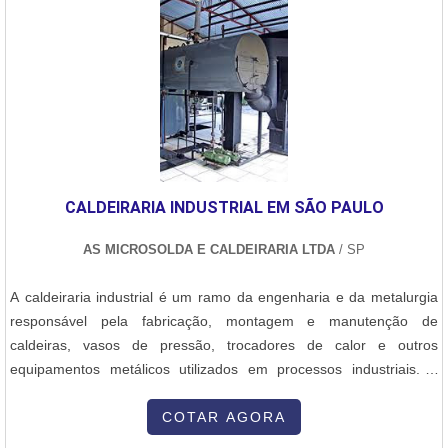
Industrial objetiva sua energia em proporcionar aos clientes uma
estrutura com escritório de alta qualidade onde são realizadas as
atividades e sala de treinamento com materiais sofisticados, tudo
para oferecer queimador a gás industrial com ótima qualidade.Há
muitas maneiras eficientes de uma empresa demonstrar
competência, excelência e destaque em sua área de atuação. A E-
Burner Combustão Industrial se mostra referência por ter:
Soluções eficazes para queimadores industriais; Alinhamento com
as normas vigentes com o impacto no meio ambiente;
CALDEIRARIA INDUSTRIAL EM SÃO PAULO
Colaboradores hábeis na utilização de tecnologias de ponta;
Escritório de alta qualidade onde são realizadas as atividades.Sem
AS MICROSOLDA E CALDEIRARIA LTDA
/ SP
trocar o foco sobre queimador a gás industrial, sempre deve-se
buscar uma empresa que tenha produtos e serviços com ótima
A caldeiraria industrial é um ramo da engenharia e da metalurgia
qualidade e assertividade, detalhes primordiais que são deixados
responsável pela fabricação, montagem e manutenção de
de lado por muitas empresas que não focam na fidelização do
caldeiras, vasos de pressão, trocadores de calor e outros
cliente.É por esses e outros motivos que a E-Burner Combustão
equipamentos metálicos utilizados em processos industriais. A
Industrial é uma empresa comprometida com seus serviços
caldeiraria engloba a fabricação de estruturas e peças metálicas
quando exploramos o segmento de combustão industrial. O
de grande porte, que exigem alta precisão no corte, soldagem,
COTAR AGORA
objetivo é garantir tudo que há de mais atual para garantir a
conformação e montagem dos materiais. Aqui está uma visão geral