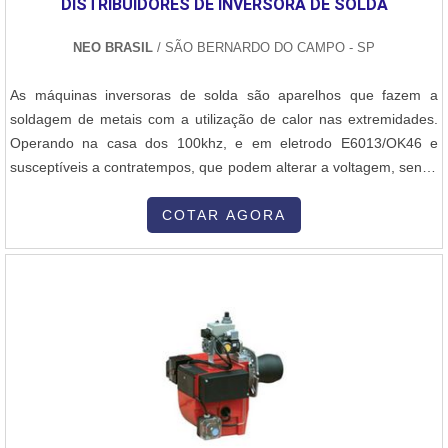
DISTRIBUIDORES DE INVERSORA DE SOLDA
NEO BRASIL
/ SÃO BERNARDO DO CAMPO - SP
As máquinas inversoras de solda são aparelhos que fazem a
soldagem de metais com a utilização de calor nas extremidades.
Operando na casa dos 100khz, e em eletrodo E6013/OK46 e
susceptíveis a contratempos, que podem alterar a voltagem, sendo
tanto 120 quanto 220V. Esse equipamento feito pelas distribuidores
de inversora de solda é bastante usado em grande parte em
COTAR AGORA
serralherias, mas também é fortemente presente nas indústrias.
Lista com as espe....