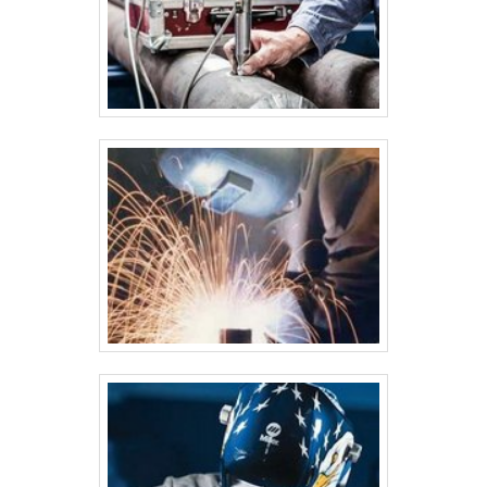
produzidos na caldeiraria muitas vezes operam sob alta pressão e
temperatura, é essencial seguir normas rigorosas de segurança,
como as normas ASME (American Society of Mechanical
Engineers), NR-13 (Norma Regulamentadora Brasileira de
Caldeiras e Vasos de Pressão), entre outras. Essas normas
regulam desde os projetos, fabricação, testes de qualidade até a
operação e manutenção desses equipamentos. A conformidade
com essas normas visa prevenir acidentes e garantir a
durabilidade e o desempenho dos equipamentos. 5. Aplicações
Industriais A caldeiraria industrial tem aplicação em várias
indústrias, entre as principais: Indústria Petroquímica: Produção de
caldeiras, vasos de pressão e reatores. Geração de Energia:
Equipamentos para plantas termelétricas e hidrelétricas. Indústria
Naval: Fabricação de grandes estruturas metálicas e sistemas de
propulsão para embarcações. Indústria Alimentícia: Trocadores de
calor e caldeiras para processos de pasteurização e aquecimento
de alimentos. Indústria Automotiva e Aeroespacial: Componentes e
estruturas metálicas de grande porte. 6. Manutenção A
manutenção de equipamentos de caldeiraria é uma parte crítica da