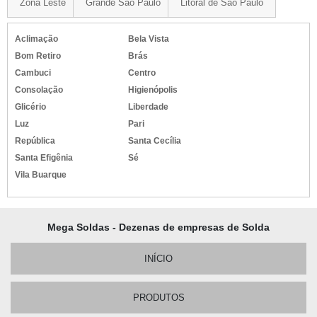
Zona Leste
Grande São Paulo
Litoral de São Paulo
Aclimação
Bela Vista
Bom Retiro
Brás
Cambuci
Centro
Consolação
Higienópolis
Glicério
Liberdade
Luz
Pari
República
Santa Cecília
Santa Efigênia
Sé
Vila Buarque
Mega Soldas - Dezenas de empresas de Solda
INÍCIO
PRODUTOS