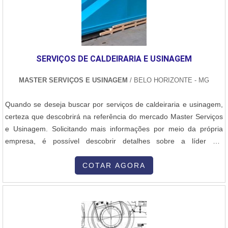
clientes, a empresa entende que seu melhor destaque é conquistar
a confiança de cada um. Tudo isso só é possível através do
investimento em equipamentos modernos e profissionais
experientes.A Master Serviços e Usinagem é uma empresa que
SERVIÇOS DE CALDEIRARIA E USINAGEM
tem sido preferência no segmento por toda seriedade e qualidade
o que fecha todo o ciclo de entrega com excelência para seus
MASTER SERVIÇOS E USINAGEM
/ BELO HORIZONTE - MG
parceiros..
Quando se deseja buscar por serviços de caldeiraria e usinagem,
certeza que descobrirá na referência do mercado Master Serviços
e Usinagem. Solicitando mais informações por meio da própria
empresa, é possível descobrir detalhes sobre a líder em
qualidade.DIFERENCIAIS DOS SERVIÇOS DE CALDEIRARIA E
USINAGEMSe alguém quer achar serviços de caldeiraria e
COTAR AGORA
usinagem em uma empresa comprometida com seus serviços,
descobre a Master Serviços e Usinagem. Com grande expressão
de mercado quando o assunto é reforma de vagões e fabricação
de pantógrafos, a companhia disponibiliza tudo que há de mais
atual para garantir a qualidade final para cada cliente.Sem perder