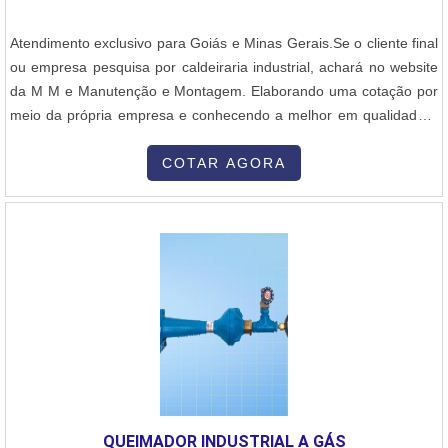
Atendimento exclusivo para Goiás e Minas Gerais.Se o cliente final
ou empresa pesquisa por caldeiraria industrial, achará no website
da M M e Manutenção e Montagem. Elaborando uma cotação por
meio da própria empresa e conhecendo a melhor em qualidade e
custo benefício.Quando a procura é por caldeiraria industrial, na M
M e Manutenção e Montagem o cliente encontrará precisão com
COTAR AGORA
comprometimento com o resultado dos clientes.MAIS SOBRE
CALDEIRARIA INDUSTRIALA M M e Manutenção e Montagem
canaliza seus recursos em produzir uma estrutura para os
parceiros com escritório de alta qualidade onde são realizadas as
atividades e biblioteca técnica de apoio, tudo isso para garantir que
se tenha caldeiraria industrial com precisão.Há muitas maneiras
eficientes de uma empresa demonstrar competência, excelência e
destaque em sua área de atuação. A M M e Manutenção e
Montagem se mostra referência por ter: Soluções completas para
montagem, desmontagem e manutenção industrial; Escritório de
alta qualidade onde são realizadas as atividades; Profissionais com
QUEIMADOR INDUSTRIAL A GÁS