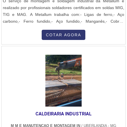
O serviço de montagem e soldagem industrial da Metallum é
realizado por profissionais soldadores certificados em soldas MIG,
TIG e MAG. A Metallum trabalha com:- Ligas de ferro,- Aço
carbono,- Ferro fundido,- Aço fundido,- Manganês,- Cobre,-
Alumínio,- Titânio,- Aço inox. A empresa realiza processos de solda
com abraçagem, metais de edição, solda prata, ligas fosforosas,
COTAR AGORA
liga para braçagem de metal duro e liga de alumínio para
abraçagem em met....
CALDEIRARIA INDUSTRIAL
M M E MANUTENCAO E MONTAGEM IN
/ UBERLANDIA - MG