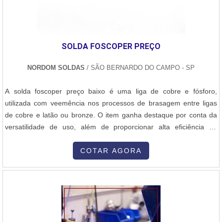
SOLDA FOSCOPER PREÇO
NORDOM SOLDAS
/ SÃO BERNARDO DO CAMPO - SP
A solda foscoper preço baixo é uma liga de cobre e fósforo,
utilizada com veemência nos processos de brasagem entre ligas
de cobre e latão ou bronze. O item ganha destaque por conta da
versatilidade de uso, além de proporcionar alta eficiência na
brasagem. O fósforo, torna automático o fluxo das ligas,
dispensando a utilização de fluxo na união entre cobre.Quando
COTAR AGORA
falamos em preço, muitos acabam procurando pelo menor valor de
mercado. En...