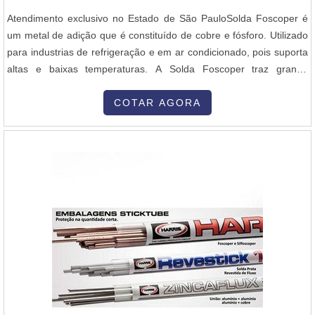
Atendimento exclusivo no Estado de São PauloSolda Foscoper é
um metal de adição que é constituído de cobre e fósforo. Utilizado
para industrias de refrigeração e em ar condicionado, pois suporta
altas e baixas temperaturas. A Solda Foscoper traz grande
eficiência onde se é aplicado com o melhor custo do mercado.
Conheça mais sobre a empresa fornecedora de Solda FoscoperA
COTAR AGORA
JetFrio é a uma empresa que atua no ramo comercial de peças,
acess...