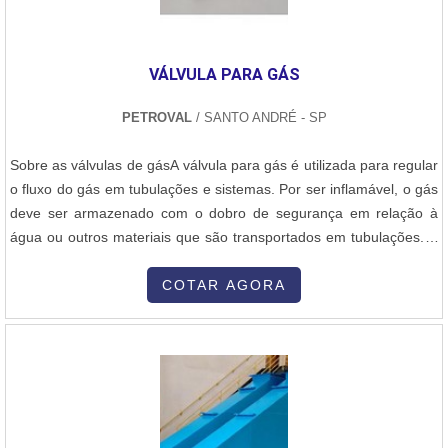
personalizada para cada cliente; Recuperação com excelência de
variados tipos de equipamentos; As melhores técnicas com
homologação.Ainda focando na qualidade em centro de usinagem
VÁLVULA PARA GÁS
cnc, sempre deve-se buscar uma empresa que tenha produtos e
serviços com ótima qualidade e excelente custo-benefício, pontos
PETROVAL
/ SANTO ANDRÉ - SP
importantes que ficam de fora no planejamento de empresas que
visam apenas o lucro, deixando a desejar nos outros fatores.É por
Sobre as válvulas de gásA válvula para gás é utilizada para regular
esta razão que a Master Serviços e Usinagem é uma empresa
o fluxo do gás em tubulações e sistemas. Por ser inflamável, o gás
preocupada em entregar soluções com as melhores tecnologias
deve ser armazenado com o dobro de segurança em relação à
quando explanamos o segmento de metalização por ARCSPRAY,
água ou outros materiais que são transportados em tubulações. A
cromagem por cromo duro, usinagem, caldeiraria e soldas
válvula que é utilizada nesse sistema de gás é especial. Isso
especiais. A empresa busca o que existe de melhor no mercado
porque ela não pode produzir faísca no momento em que é aberta
COTAR AGORA
para garantir o sucesso dos clientes.A MELHOR EMPRESA NO
ou fechada, para que não haja uma explosão ou acidentes mais
SEGMENTOSomente na Master Serviços e Usinagem existem as
grav....
melhores variedades no segmento quando o assunto for
metalização por ARCSPRAY, cromagem por cromo duro,
usinagem, caldeiraria e soldas especiais. São opções variadas que
a empresa oferece, sempre com ótima qualidade e excelente
custo-benefício.Com o objetivo de trazer a satisfação a todos os