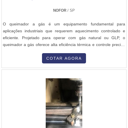
vasta experiência na área de atuação; Comprometimento com o
resultado dos clientes.Ainda focando na qualidade em caldeiraria
NOFOR
/ SP
industrial, é importante buscar uma empresa que tenha produtos e
serviços com ótima qualidade e proteção, pequenos detalhes, mas
O queimador a gás é um equipamento fundamental para
de grande valia para saber a procedência e seriedade da
aplicações industriais que requerem aquecimento controlado e
empresa.É por estes motivos que a M M e Manutenção e
eficiente. Projetado para operar com gás natural ou GLP, o
Montagem é uma empresa responsável quando se fala do
queimador a gás oferece alta eficiência térmica e controle preciso
segmento de montagem, fabricação e manutenção industrial. O
da combustão, proporcionando uma chama estável e uniforme.A
foco é oferecer tudo que há de mais atual para garantir a
Nofor, empresa nacional desde 1965, é líder na fabricação e
COTAR AGORA
qualidade final para cada cliente.GARANTIA E ASSERTIVIDADE
fornecimento de queimadores a óleo, gás e dual, além de uma
NO SEGMENTOSomente na M M e Manutenção e Montagem
ampla gama de equipamentos e acessórios para combustão
existem as melhores variedades no segmento quando o assunto
industrial. Com atuação em todo o Brasil e exportação para
for montagem, fabricação e manutenção industrial. Os clientes
diversos países, a Nofor se destaca pelo compromisso com a
encontram itens como secadores de grãos e montagem de
qualidade e o excelente atendimento, estando sempre à disposição
tubulações em aço carbono com ótima qualidade e excelente
para atender todas as solicitações de seus clientes.
custo-benefício.Se diferenciando dentro de seu segmento, a
empresa consegue também proporcionar um atendimento
cuidadoso e que busca a satisfação do cliente. A M M e
Manutenção e Montagem é uma empresa que tem despontado no