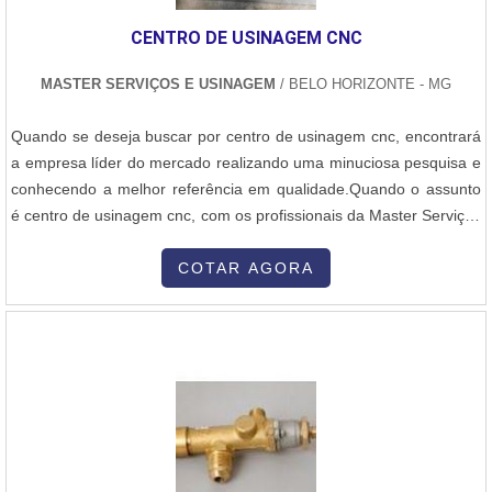
segmento por toda seriedade e qualidade, onde garantem o
CENTRO DE USINAGEM CNC
sucesso aos parceiros de ponta a ponta.
MASTER SERVIÇOS E USINAGEM
/ BELO HORIZONTE - MG
Quando se deseja buscar por centro de usinagem cnc, encontrará
a empresa líder do mercado realizando uma minuciosa pesquisa e
conhecendo a melhor referência em qualidade.Quando o assunto
é centro de usinagem cnc, com os profissionais da Master Serviços
e Usinagem o cliente poderá contar com assertividade com
pagamento acessível.DIFERENCIAIS IMPORTANTES DO CENTRO
COTAR AGORA
DE USINAGEM CNCA Master Serviços e Usinagem foca seus
esforços em criar aos parceiros uma estrutura com escritório de
alta qualidade onde são realizadas as atividades e estrutura
suficiente para atender todas as demandas, tudo para se certificar
que se tenha centro de usinagem cnc com ótima qualidade.Há
muitas maneiras eficientes de demonstrar competência e
excelência em uma área de atuação. A Master Serviços e
Usinagem se mostra referência por ter: Atendimento de forma