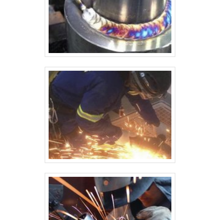
concreto ou estrutura de apoio. Montagem final no local: Reunião
de todas as partes do silo no local de instalação, incluindo a
fixação na base, a instalação de sistemas de carregamento e
descarga, e a conexão com a rede elétrica ou de ventilação, se
necessário. Conclusão A fabricação de silos em aço carbono é um
processo complexo que exige precisão em cada etapa, desde o
planejamento e o projeto até a execução e os testes de qualidade.
O aço carbono, com suas qualidades de resistência e custo
acessível, é uma escolha popular para a construção desses
equipamentos, garantindo que os silos sejam seguros, eficientes e
duráveis.