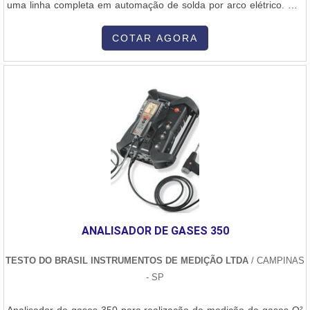
uma linha completa em automação de solda por arco elétrico. Um
dos seus principais produtos é a tocha de soldagem. A tocha de
soldagem é destinada à construção de gasodutos, revestimentos
COTAR AGORA
de soldas ferroviárias e ainda a reparos. Oferece troca rápida do
pescoço, fixa-....
ANALISADOR DE GASES 350
TESTO DO BRASIL INSTRUMENTOS DE MEDIÇÃO LTDA
/ CAMPINAS
- SP
Analisador de gases 350 para realização de medição de gases O²