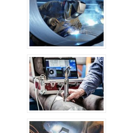
a frio ou moldadas por máquinas especiais. Conformação de peças
auxiliares: As peças adicionais, como bases, tampas e anéis de
reforço, também são cortadas e conformadas. 4. Soldagem A
soldagem é um dos processos principais na fabricação de silos,
pois as chapas de aço precisam ser unidas para formar a estrutura
do silo. As técnicas mais comuns de soldagem são: Soldagem MIG
(Metal Inert Gas): Usada em materiais mais finos e em áreas de
difícil acesso. Soldagem TIG (Tungsten Inert Gas): Usada para
soldas mais precisas, especialmente em peças de espessura mais
fina. Soldagem por Arco Elétrico: Para a união das partes maiores
e mais espessas. A soldagem precisa ser feita com muita precisão
para garantir a integridade da estrutura e evitar vazamentos de
material armazenado. 5. Montagem e Construção da Estrutura A
montagem do silo envolve a união das peças soldadas para formar
a estrutura final. O processo inclui: Montagem da base: Em silos
grandes, é comum a montagem de uma base de concreto ou aço
onde o silo será instalado. A base deve ser projetada para suportar
o peso do silo e o material armazenado. Montagem das paredes: