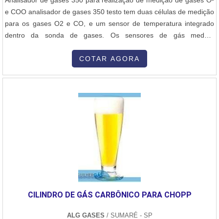
e COO analisador de gases 350 testo tem duas células de medição
para os gases O2 e CO, e um sensor de temperatura integrado
dentro da sonda de gases. Os sensores de gás medem
exatamente o conteúdo de oxigénio e monóxido de carbono bem
como as temperaturas dos gases e ambiente. A partir destes
COTAR AGORA
dados é possível calcular todos os parâmetros relevantes tais
como o CO, rendimento e as p....
CILINDRO DE GÁS CARBÔNICO PARA CHOPP
ALG GASES
/ SUMARÉ - SP