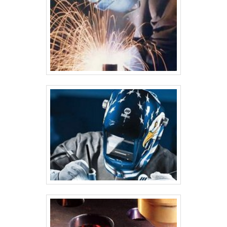
As chapas curvadas são unidas e soldadas para formar as paredes
do silo. Essas chapas podem ser unidas de forma horizontal ou
vertical, dependendo do design. Instalação de suportes e reforços:
São colocados reforços internos (anéis de reforço) e suportes
estruturais para aumentar a estabilidade da estrutura. Instalação
do fundo do silo: O fundo pode ser cônico ou plano, dependendo
do tipo de silo. Silos com fundo cônico facilitam o escoamento do
material armazenado. 6. Instalação de Componentes Auxiliares
Após a montagem da estrutura principal, diversos componentes
auxiliares são instalados, como: Portas de inspeção e de
carregamento/descarga: Portas e tampas que permitem o acesso
ao interior do silo para manutenção e inspeção. Sistemas de
ventilação e exaustão: Para manter o material armazenado em
condições ideais, principalmente em silos de grãos. Sistemas de
monitoramento: Sensores de temperatura, umidade, nível de
material, entre outros, que são instalados para monitorar o
desempenho do silo durante o uso. Escadas e plataformas de
acesso: Para permitir a manutenção e inspeção de forma segura.
7. Testes de Qualidade e Inspeção Antes de ser entregue ao