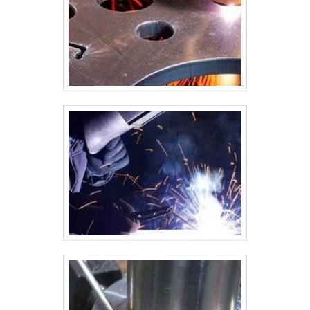
cliente, o silo passa por uma série de testes para garantir que está
em conformidade com o projeto e normas de segurança: Testes de
soldagem: Para garantir que as soldas sejam fortes e seguras.
Testes de pressão: Em alguns casos, é necessário realizar testes
de pressão para verificar a resistência do silo à carga interna de
material. Inspeção visual: Para detectar falhas ou imperfeições na
estrutura, soldas e acabamentos. 8. Pintura e Acabamento A
pintura ou tratamento anticorrosivo é fundamental para proteger o
silo contra o desgaste devido a condições climáticas,
principalmente em silos externos. O processo geralmente envolve:
Preparação da superfície: Limpeza e remoção de impurezas para
garantir a adesão da pintura. Aplicação de tinta epóxi ou esmalte:
Tintas que oferecem resistência à corrosão e ao desgaste
mecânico. Secagem: O silo é deixado para secar completamente
antes de ser transportado para o local de instalação. 9. Transporte
e Instalação Após a conclusão da fabricação, o silo é transportado
para o local de instalação. Em muitos casos, ele pode ser
desmontado em partes para facilitar o transporte. A instalação
inclui: Posicionamento do silo: O silo é colocado na base de