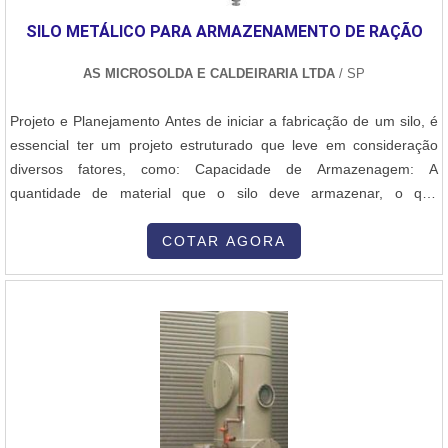
SILO METÁLICO PARA ARMAZENAMENTO DE RAÇÃO
AS MICROSOLDA E CALDEIRARIA LTDA
/ SP
Projeto e Planejamento Antes de iniciar a fabricação de um silo, é
essencial ter um projeto estruturado que leve em consideração
diversos fatores, como: Capacidade de Armazenagem: A
quantidade de material que o silo deve armazenar, o que
influenciará suas dimensões (altura, diâmetro e capacidade total).
Tipo de Material Armazenado: Diferentes tipos de materiais podem
COTAR AGORA
exigir silos com características específicas, como resistência à
corrosão, ventilação e capacidade de escoamento. Cálculo de
Pressão: Os silos são projetados para suportar a pressão interna
do material armazenado. Isso envolve cálculos estruturais para
garantir que as paredes e a base suportem a carga com
segurança. Normas Técnicas: O projeto deve seguir normas
técnicas de segurança, como as normas NR-12, ABNT NBR 15544
(silos metálicos) e normas internacionais de construção de silos e