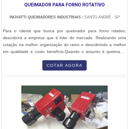
QUEIMADOR PARA FORNO ROTATIVO
INOVATTI QUEIMADORES INDUSTRIAIS
/ SANTO ANDRÉ - SP
Para o cliente que busca por queimador para forno rotativo,
descobrirá a empresa que é líder do mercado. Realizando uma
cotação na melhor organização do ramo e descobrindo a melhor
em qualidade e custo benefício.Quando o assunto é queimador
para forno rotativo, com a Inovatti Queimadores Industriais irá
encontrar proteção com soluções para estufas, fornos e
COTAR AGORA
caldeiras.MAIS INFORMAÇÕES SOBRE QUEIMADOR PARA
FORNO ROTATIVOA Inovatti Queimad...