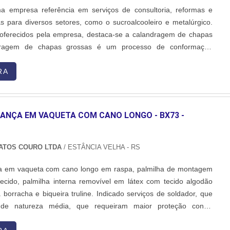
 empresa referência em serviços de consultoria, reformas e
 para diversos setores, como o sucroalcooleiro e metalúrgico.
 oferecidos pela empresa, destaca-se a calandragem de chapas
dragem de chapas grossas é um processo de conformação
siste em curvar e moldar chapas de espessuras maiores. Esse
ado por meio de máquinas calandras, que aplicam força e pressão
RA
resultando em uma curvatura desejada.A Normatec possui
dernos e uma equipe altamente qualificada para realizar a
apas grossas com precisão e qualidade. Além disso, a empresa
ANÇA EM VAQUETA COM CANO LONGO - BX73 -
lo conhecimento técnico e experiência no setor, garantindo
ntes e adequadas às necessidades de cada cliente.Com a
apas grossas, a Normatec oferece a possibilidade de fabricação
ATOS COURO LTDA
/ ESTÂNCIA VELHA - RS
uras metálicas de grande porte, utilizadas em diversos segmentos
a em vaqueta com cano longo em raspa, palmilha de montagem
as peças podem ser utilizadas em equipamentos, estruturas de
ecido, palmilha interna removível em látex com tecido algodão
 entre outros.A Normatec se destaca no mercado pela excelência
a borracha e biqueira truline. Indicado serviços de soldador, que
s, comprometimento com prazos e pela busca constante por
 de natureza média, que requeiram maior proteção contra
horia contínua. Se você busca uma empresa confiável e
ão nas pernas*, uniformizando e garantindo conforto e proteção
calandragem de chapas grossas, conte com a Normatec.