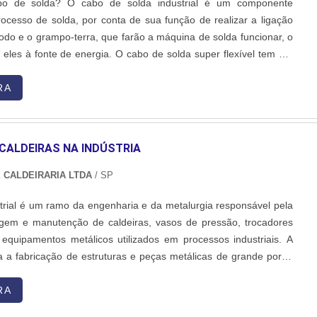
o de solda? O cabo de solda industrial é um componente
ocesso de solda, por conta de sua função de realizar a ligação
rodo e o grampo-terra, que farão a máquina de solda funcionar, o
a eles à fonte de energia. O cabo de solda super flexível tem em
erna vários fios de cobre revestidos por um material de isolação.
icas que o tornam aptos para o....
RA
CALDEIRAS NA INDÚSTRIA
 CALDEIRARIA LTDA
/ SP
ustrial é um ramo da engenharia e da metalurgia responsável pela
agem e manutenção de caldeiras, vasos de pressão, trocadores
 equipamentos metálicos utilizados em processos industriais. A
ba a fabricação de estruturas e peças metálicas de grande porte,
 precisão no corte, soldagem, conformação e montagem dos
RA