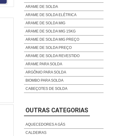
ARAME DE SOLDA
ARAME DE SOLDA ELÉTRICA
ARAME DE SOLDA MIG
ARAME DE SOLDA MIG 15KG
ARAME DE SOLDA MIG PREÇO
ARAME DE SOLDA PREÇO
ARAME DE SOLDA REVESTIDO
ARAME PARA SOLDA
ARGÔNIO PARA SOLDA
BIOMBO PARA SOLDA
CABEÇOTES DE SOLDA
CABO DE SOLDA
CABO DE SOLDA ELÉTRICO
OUTRAS CATEGORIAS
CABO DE SOLDA EXTRA FLEXÍVEL
CABO DE SOLDA INDUSTRIAL
AQUECEDORES A GÁS
CABO DE SOLDA SUPER FLEXÍVEL
CALDEIRAS
COMPRAR