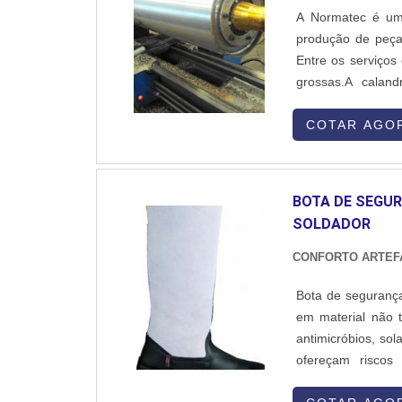
A Normatec é uma
produção de peças
Entre os serviços
grossas.A calan
mecânica que con
processo é realiz
COTAR AGO
sobre a chapa, 
equipamentos mo
calandragem de ch
BOTA DE SEGUR
conta com um amp
SOLDADOR
soluções eficie
calandragem de ch
CONFORTO ARTEF
de peças e estrut
Bota de seguranç
industriais. Ess
em material não t
suporte, tanques,
antimicróbios, sol
em seus serviço
ofereçam riscos
inovação e mel
respingos na regi
especializada em 