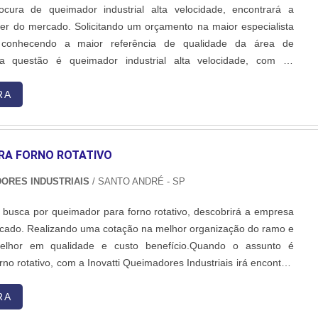
ura de queimador industrial alta velocidade, encontrará a
er do mercado. Solicitando um orçamento na maior especialista
conhecendo a maior referência de qualidade da área de
a questão é queimador industrial alta velocidade, com os
 Inovatti Queimadores Industriais o cliente encontrará ótima
ndimento a indústrias de diversos ramos.MAIS SOBRE QU...
RA
RA FORNO ROTATIVO
DORES INDUSTRIAIS
/ SANTO ANDRÉ - SP
e busca por queimador para forno rotativo, descobrirá a empresa
rcado. Realizando uma cotação na melhor organização do ramo e
elhor em qualidade e custo benefício.Quando o assunto é
no rotativo, com a Inovatti Queimadores Industriais irá encontrar
luções para estufas, fornos e caldeiras.MAIS INFORMAÇÕES
 PARA FORNO ROTATIVOA Inovatti Queimad...
RA