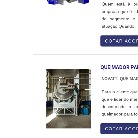
Quem está à proc
empresa que é líd
do segmento e 
atuação.Quando 
colaboradores da
qualidade com ate
COTAR AGO
QUEIMADOR PA
INOVATTI QUEIMA
Para o cliente qu
que é líder do me
descobrindo a m
queimador para for
proteção com so
SOBRE QUEIMADOR
COTAR AGO