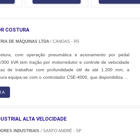
OR COSTURA
RIA DE MÁQUINAS LTDA
/ CANOAS - RS
ostura, com operação pneumática e acionamento por pedal
0/300 kVA tem tração por motorredutor e controle de velocidade
paz de trabalhar com profundidade útil de até 1.200 mm, a
tura equipa-se com o controlador CSE-4000, que disponibiliza 60
da, controle de produção, operação em modo único/série e IHM
uz de fundo. Apresenta comutação tirist...
RA
USTRIAL ALTA VELOCIDADE
DORES INDUSTRIAIS
/ SANTO ANDRÉ - SP