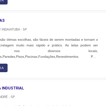
elos e pés do usuário. Observação:Os memb....
RA
AS
/ INDAIATUBA - SP
 são ótimas escolhas, são fáceis de serem montadas e tornam o
cretagem muito mais rápido e prático. As telas podem ser
adas nos diversos locais,
tes,Paredes,Pisos,Piscinas,Fundações,Revestimentos. Para
oldada, é importante contar com o suporte de empresas
e que conheçam profundamente esse mercado. Conheça mais
RA
a das mudanças mais perceptíveis no ....
 INDUSTRIAL
NDRÉ - SP