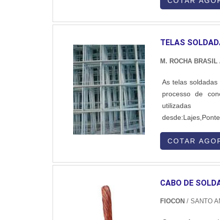
às pernas, tornoz
COTAR AGO
TELAS SOLDAD
M. ROCHA BRASIL
As telas soldadas
processo de con
utiliz
desde:Lajes,Pon
comprar tela s
especializadas 
COTAR AGO
sobre as telas Um
CABO DE SOLDA
FIOCON
/ SANTO A