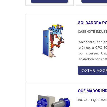
SOLDADORA P
CASENOTE INDÚST
Soldadora por c
elétrico, a CPC-5
por inversor. Ca
soldadora por cos
programas de sol
alfanumérica com l
COTAR AGO
QUEIMADOR IND
INOVATTI QUEIMA