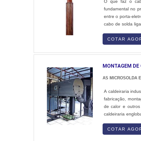
O que faz o cab
fundamental no pr
entre o porta-elet
cabo de solda lig
sua composição int
Possui característ
COTAR AGO
MONTAGEM DE 
AS MICROSOLDA E
A caldeiraria ind
fabricação, mont
de calor e outros
caldeiraria englo
que exigem alta
materiais. Aqui está uma visão geral dos principais aspectos da caldeiraria
COTAR AGO
industrial: 1. Objetivo da Caldeiraria A caldeiraria industrial tem como objetivo