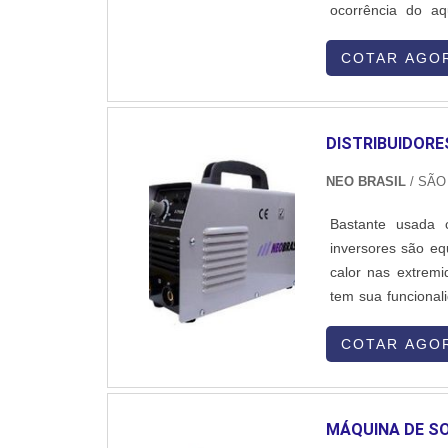
ocorrência do a
serviços de solda 
ferro ou aço. Optar
COTAR AGO
DISTRIBUIDORE
NEO BRASIL
/ SÃO
Bastante usada 
inversores são e
calor nas extrem
tem sua funcional
equipamento feito
grande parte em s
COTAR AGO
MÁQUINA DE SO