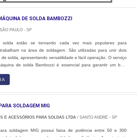
MÁQUINA DE SOLDA BAMBOZZI
 SÃO PAULO - SP
 solda estão se tornando cada vez mais populares para
 trabalham na área de soldagem. São utilizadas para unir dois
 de solda, apresentando versatilidade e fácil operação. O serviço
áquina de solda Bambozzi é essencial para garantir um bom
, ainda, obter mais economia.MAIS INFORMAÇÕES RELEVANTES
s principais vantagens de se usar uma máquina de solda é a
RA
a do processo, ou seja, o bom resultado estará garantido por
 soldagem pode ser feita em diversos tipos de materiais e com
l, bastante razoáveis em relação ao custo-benefício do
PARA SOLDAGEM MIG
stacar que o ideal é que a soldagem seja feita sempre em uma
 das peças em questão, a uma distância pequena, para que a
S E ACESSÓRIOS PARA SOLDAS LTDA
/ SANTO ANDRÉ - SP
a parte e a outra possa ser firme. O processo, portanto, é
ara soldagem MIG possui faixa de potência entre 50 e 300
 as duas peças são unidas por conta do calor e da eletricidade,