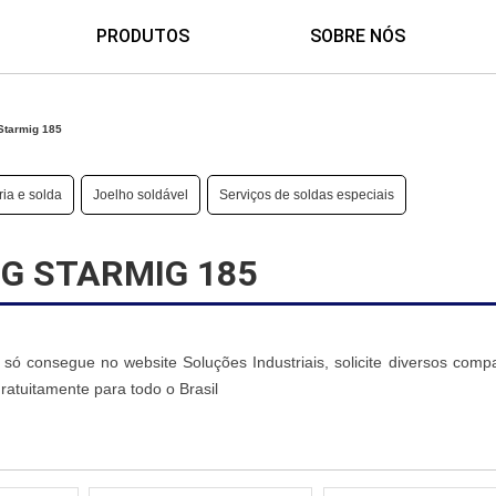
PRODUTOS
SOBRE NÓS
Starmig 185
ia e solda
Joelho soldável
Serviços de soldas especiais
G STARMIG 185
ó consegue no website Soluções Industriais, solicite diversos compa
atuitamente para todo o Brasil