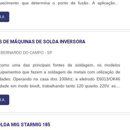
quecimento que determina o ponto de fusão. A aplicaçãoOs
mig podem ser realizados em todo tipo de estrutura, sendo ela de
 pelo serviço de solda assegura a rigidez da....
RA
S DE MÁQUINAS DE SOLDA INVERSORA
 BERNARDO DO CAMPO - SP
como uma das principais fontes de soldagem, os modelos
quipamentos que fazem a soldagem de metais com utilização de
idades. Operando na casa dos 100khz, e eletrodo E6013/OK46
idade em modo bivolt, trabalhando tanto 120 quanto 220V. esse
 pelos distribuidores de máquinas de solda inversora é usado em
erralherias, mas também é fortemente presente na....
RA
LDA MIG STARMIG 185