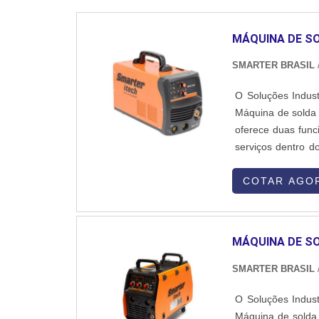
MÁQUINA DE SO
SMARTER BRASIL
O Soluções Indust
Máquina de solda 
oferece duas func
serviços dentro d
de seus produtos e serviço
vasta variedade de
COTAR AGO
MÁQUINA DE SO
SMARTER BRASIL
O Soluções Indust
Máquina de solda 