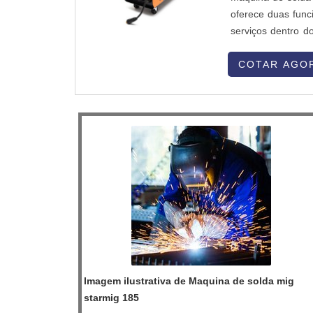
oferece duas func
serviços dentro d
de seus produtos e serviço
vasta variedade de
COTAR AGO
Imagem ilustrativa de Maquina de solda mig
starmig 185