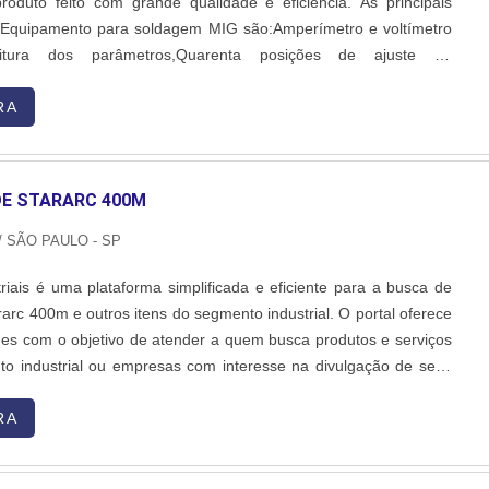
oduto feito com grande qualidade e eficiência. As principais
usado no preenchimento da solda. Além disso, a união das peças
o Equipamento para soldagem MIG são:Amperímetro e voltímetro
 ser permanente, por isso alguns tipos de máquinas de solda
leitura dos parâmetros,Quarenta posições de ajuste de
ilidade de inversão na corrente elétrica e maior economia da
ento por dois ou quatro toques no gatilho da tocha,Burn-back
ica.CONSERTO DE MÁQUINA DE SOLDA BAMBOZZI DE ALTA
a queima da ponta do arame no final da soldagem para perfe....
RA
imaquinas Comércio e Manutenção foi fundada em 1985 com
ar manutenção de máquinas de solda e ferramentas elétricas. Para
bjetivos, a empresa buscou ser autorizada das marcas mais
ado. Fora isso, é possível encontrar as melhores condições de
DE STARARC 400M
cado..
/ SÃO PAULO - SP
riais é uma plataforma simplificada e eficiente para a busca de
ararc 400m e outros itens do segmento industrial. O portal oferece
des com o objetivo de atender a quem busca produtos e serviços
o industrial ou empresas com interesse na divulgação de seus
os de forma centralizada e ágil. A plataforma oferece uma vasta
iais como Distribuidor de stararc 400m e mão de obra, pois é.
RA