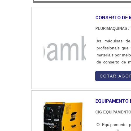
CONSERTO DE 
PLURIMAQUINAS
/
As máquinas de
profissionais que
materiais por meio
de conserto de m
funcionamento e
SOBRE O SERVIÇOA
COTAR AGO
grande eficiênci
bastante tempo. A
gastos, em gera
EQUIPAMENTO 
trabalho.Vale de
superfície limpa
CIG EQUIPAMENTO
ligação entre um
O Equipamento p
finalizado quando