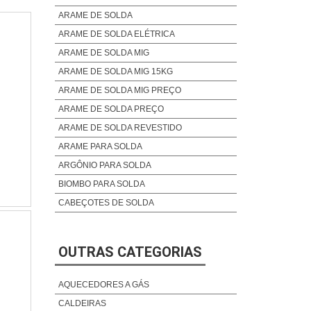
ARAME DE SOLDA
ARAME DE SOLDA ELÉTRICA
ARAME DE SOLDA MIG
ARAME DE SOLDA MIG 15KG
ARAME DE SOLDA MIG PREÇO
ARAME DE SOLDA PREÇO
ARAME DE SOLDA REVESTIDO
ARAME PARA SOLDA
ARGÔNIO PARA SOLDA
BIOMBO PARA SOLDA
CABEÇOTES DE SOLDA
CABO DE SOLDA
CABO DE SOLDA ELÉTRICO
OUTRAS CATEGORIAS
CABO DE SOLDA EXTRA FLEXÍVEL
CABO DE SOLDA INDUSTRIAL
AQUECEDORES A GÁS
CABO DE SOLDA SUPER FLEXÍVEL
CALDEIRAS
COMPRAR