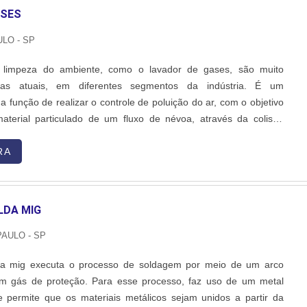
ASES
LO - SP
 limpeza do ambiente, como o lavador de gases, são muito
dias atuais, em diferentes segmentos da indústria. É um
 função de realizar o controle de poluição do ar, com o objetivo
terial particulado de um fluxo de névoa, através da colisão
 com gotas, que é um meio de lavagem feito com água, na maioria
ZAÇÃOO equipamento promove a nebulização por meio....
RA
LDA MIG
PAULO - SP
da mig executa o processo de soldagem por meio de um arco
 um gás de proteção. Para esse processo, faz uso de um metal
 permite que os materiais metálicos sejam unidos a partir da