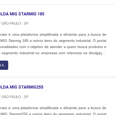
LDA MIG STARMIG 185
/ SÃO PAULO - SP
riais é uma plataforma simplificada e eficiente para a busca de
MIG Starmig 185 e outros itens do segmento industrial. O portal
ionalidades com o objetivo de atender a quem busca produtos e
o segmento industrial ou empresas com interesse na divulgação
s de forma centralizada e ágil. A plataforma oferece uma
 materiais c...
RA
LDA MIG STARMIG255
/ SÃO PAULO - SP
riais é uma plataforma simplificada e eficiente para a busca de
MIG Starmig255 e outros itens do segmento industrial. O portal