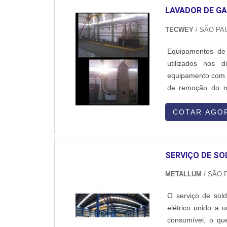
LAVADOR DE G
TECWEY
/ SÃO PAU
Equipamentos de
utilizados nos 
equipamento com a
de remoção do ma
destas partículas
das vezes. UTILI
COTAR AGO
SERVIÇO DE SO
METALLUM
/ SÃO 
O serviço de sol
elétrico unido a
consumível, o que