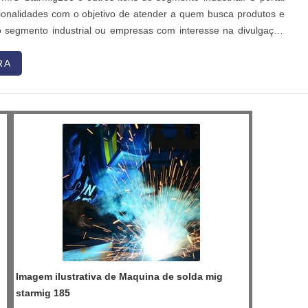
ionalidades com o objetivo de atender a quem busca produtos e
o segmento industrial ou empresas com interesse na divulgação
s de forma centralizada e ágil. A plataforma oferece uma
 materiais co...
RA
Imagem ilustrativa de Maquina de solda mig
starmig 185