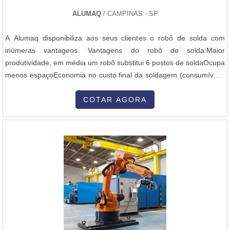
ALUMAQ
/ CAMPINAS - SP
A Alumaq disponibiliza aos seus clientes o robô de solda com
inúmeras vantagens. Vantagens do robô de solda:Maior
produtividade, em média um robô substitui 6 postos de soldaOcupa
menos espaçoEconomia no custo final da soldagem (consumíveis,
energia elétrica, gases, etc.)Repetibilidade e confiabilidade no
processoSegurança aos funcionáriosTrabalho ininterrupto, 7 dias
COTAR AGORA
por semana, 24 horas por diaGarantia do prazo de entrega para
seu clie...