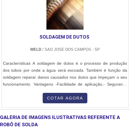
consultores e solicite um orçamento!.
exige um alto nível de especialização técnica, tanto em termos de
produção quanto de segurança, dado o uso intensivo de pressões
e temperaturas extremas em muitos dos equipamentos fabricados.
SOLDAGEM DE DUTOS
WELD
/ SAO JOSE DOS CAMPOS - SP
Características A soldagem de dutos é o processo de produção
dos tubos por onde a água será escoada. Também é função da
soldagem reparar danos causados nos dutos que impeçam o seu
funcionamento. Vantagens -Facilidade de aplicação,- Segurança
para resíduos,- Descarte certo,- Melhor custo benefício, Aplicações
Os dutos podem ser aplicados a diversos segmentos industriais,
COTAR AGORA
tem como principal função trilhar o caminho pelo qual os resíduos
líquidos....
GALERIA DE IMAGENS ILUSTRATIVAS REFERENTE A
ROBÔ DE SOLDA