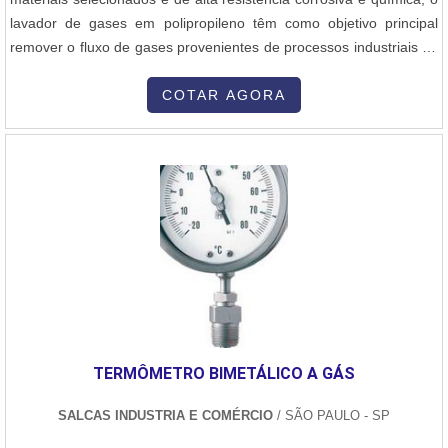
lavador de gases em polipropileno têm como objetivo principal
remover o fluxo de gases provenientes de processos industriais ou
comerciais através de processo com água como meio principal de
filtragem. EFICIÊNCIAToda a capacidade do lavador de gás é
COTAR AGORA
relacionada de acordo com a concentração e as propriedades de
cada poluente, assi....
TERMÔMETRO BIMETÁLICO A GÁS
SALCAS INDUSTRIA E COMÉRCIO
/ SÃO PAULO - SP