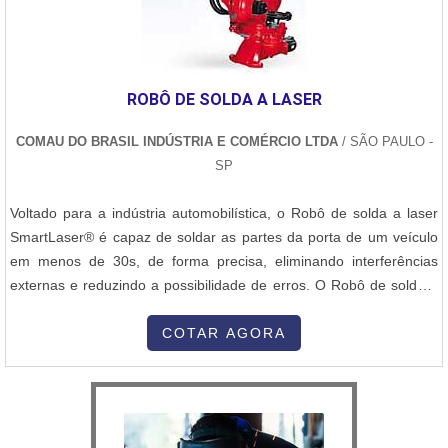
ROBÔ DE SOLDA A LASER
COMAU DO BRASIL INDÚSTRIA E COMÉRCIO LTDA
/ SÃO PAULO -
SP
Voltado para a indústria automobilística, o Robô de solda a laser
SmartLaser® é capaz de soldar as partes da porta de um veículo
em menos de 30s, de forma precisa, eliminando interferências
externas e reduzindo a possibilidade de erros. O Robô de solda a
laser trabalha à distância de até 1,0m do ponto a ser soldado, sem
contato das pinças com as chapas. O Robô de solda a laser pode
COTAR AGORA
ser facilmente ajustado a outro projeto, sem a necessid...