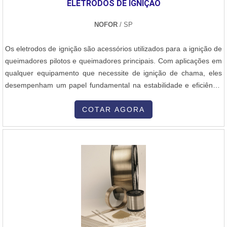
ELETRODOS DE IGNIÇÃO
combustíveis ou através de processos industriais, com aplicações
na geração de energia ou em sistemas de aquecimento. Vasos de
NOFOR
/ SP
Pressão: Recipientes projetados para operar sob altas pressões e
temperaturas, como os utilizados em indústrias químicas e
Os eletrodos de ignição são acessórios utilizados para a ignição de
petroquímicas. Trocadores de Calor: Equipamentos que permitem
queimadores pilotos e queimadores principais. Com aplicações em
a transferência de calor entre dois ou mais fluidos sem que haja
qualquer equipamento que necessite de ignição de chama, eles
mistura entre eles, utilizados em diversos setores industriais.
desempenham um papel fundamental na estabilidade e eficiência
Estruturas Metálicas: Em muitos casos, as fábricas de caldeiraria
do processo de combustãoA Nofor, empresa nacional presente no
também produzem grandes estruturas metálicas que suportam ou
mercado desde 1965, é líder na fabricação e fornecimento de
COTAR AGORA
acomodam esses equipamentos, como plataformas e bases. 3.
queimadores a óleo, a gás e Dual, além de diversos equipamentos
Processos Envolvidos A caldeiraria envolve várias etapas de
e acessórios para combustão industrial. Com uma linha completa
produção, que incluem: Desenho e Projeto: Antes de começar a
de produtos, como sensores de chama, cavaletes de gás,
fabricação, é feito um detalhado projeto estrutural e de engenharia,
ventiladores centrífugos de ar e reguladores de pressão de óleo e
com cálculos de resistência dos materiais e de pressão para
gás, a Nofor atende fabricantes de fornos, empresas de tratamento
garantir a segurança e a eficiência do equipamento. Corte de
térmico, metalúrgicas, fundições, forjas, fabricantes de vidro e
Materiais: Utilizam-se diversos processos, como corte a plasma, a
indústria alimentícia em todo o Brasil e exporta para diversos
laser, a água, ou mesmo serras, dependendo da espessura e do
países.A Nofor se destaca não apenas pela qualidade de seus
tipo de material a ser cortado. Soldagem: A soldagem é um dos
produtos, mas também pelo compromisso com o bom atendimento
processos mais importantes na caldeiraria, sendo usada para unir