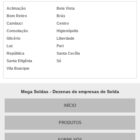
Aclimação
Bela Vista
Bom Retiro
Brás
Cambuci
Centro
Consolação
Higienópolis
Glicério
Liberdade
Luz
Pari
República
Santa Cecília
Santa Efigênia
Sé
Vila Buarque
Mega Soldas - Dezenas de empresas de Solda
INÍCIO
PRODUTOS
SOBRE NÓS