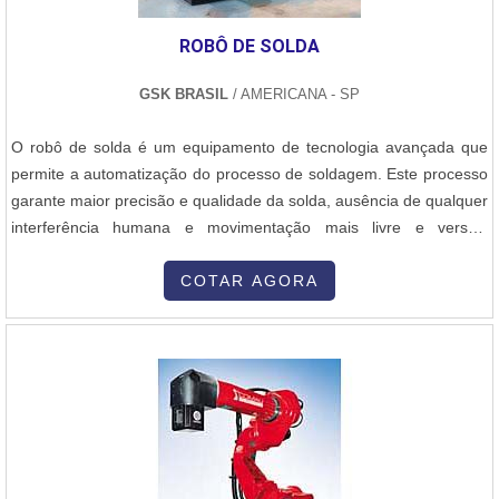
ROBÔ DE SOLDA
GSK BRASIL
/ AMERICANA - SP
O robô de solda é um equipamento de tecnologia avançada que
permite a automatização do processo de soldagem. Este processo
garante maior precisão e qualidade da solda, ausência de qualquer
interferência humana e movimentação mais livre e versátil
comparada à manipulação de um operador. Importância na
indústria. A indústria automobilística foi uma das primeiras a utilizar
COTAR AGORA
o robô de solda em sua linha de produção. Os robôs provaram
compet...