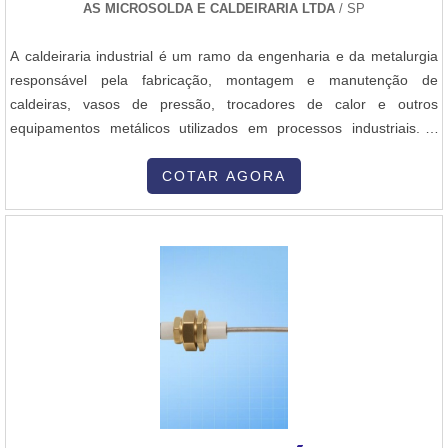
AS MICROSOLDA E CALDEIRARIA LTDA
/ SP
A caldeiraria industrial é um ramo da engenharia e da metalurgia
responsável pela fabricação, montagem e manutenção de
caldeiras, vasos de pressão, trocadores de calor e outros
equipamentos metálicos utilizados em processos industriais. A
caldeiraria engloba a fabricação de estruturas e peças metálicas
de grande porte, que exigem alta precisão no corte, soldagem,
COTAR AGORA
conformação e montagem dos materiais. Aqui está uma visão geral
dos principais aspectos da caldeiraria industrial: 1. Objetivo da
Caldeiraria A caldeiraria industrial tem como objetivo principal a
construção e a manutenção de equipamentos que desempenham
funções essenciais em diversas indústrias, como a petroquímica,
siderurgia, geração de energia, naval, química, entre outras. Esses
equipamentos são responsáveis por processos que envolvem a
troca de calor, armazenamento de líquidos ou gases sob alta
pressão, e condução de fluidos em temperaturas e pressões
elevadas. 2. Principais Equipamentos Produzidos Caldeiras:
Equipamentos que geram vapor a partir da queima de